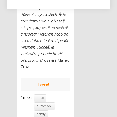
prudkého sešlapávání
brzdového pedálu při
dálničních rychlostech. Řidiči
také často chybují při jízdě
z kopce, kdy jezdí na neutrál
a nebrzdí motorem nebo po
celou dobu mírně drží pedál.
Mnohem účinnější je
v takovém případě brzdit
přerušovaně,“
uzavírá Marek
Zukal.
Tweet
auto
ŠTÍTKY :
automobil
brzdy