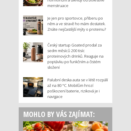
hormonům a ulevují od bolestivé
menstruace
Je jen pro sportovce, přiberu po
něm a ve stravě ho mám dostatek.
Znáte nejčastější mýty o proteinu?
Český startup Goated prodal za
sedm měsíců 200 tisíc
proteinových drinků. Reaguje na
poptávku po funkčním a čistém
složení
Palubní deska auta se v létě rozpálí
až na 80 °C. Mobilům hrozí
poškození baterie, riziková je i
navigace
MOHLO BY VÁS ZAJÍMAT: