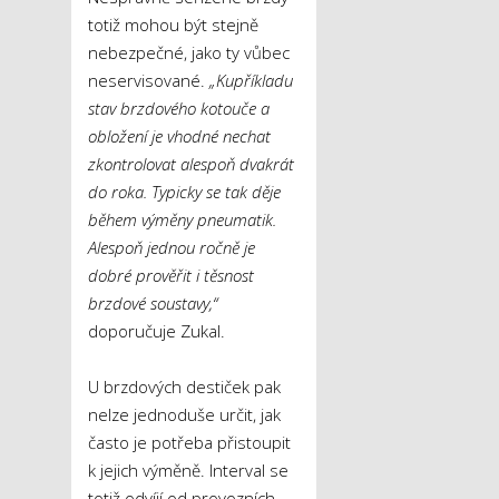
totiž mohou být stejně
nebezpečné, jako ty vůbec
neservisované.
„Kupříkladu
stav brzdového kotouče a
obložení je vhodné nechat
zkontrolovat alespoň dvakrát
do roka. Typicky se tak děje
během výměny pneumatik.
Alespoň jednou ročně je
dobré prověřit i těsnost
brzdové soustavy,“
doporučuje Zukal.
U brzdových destiček pak
nelze jednoduše určit, jak
často je potřeba přistoupit
k jejich výměně. Interval se
totiž odvíjí od provozních