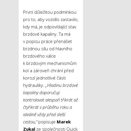
První důležitou podmínkou
pro to, aby vozidlo zastavilo,
kdy má, je odpovídající stav
brzdové kapaliny. Ta má
v popisu práce přenášet
brzdnou sílu od hlavního
brzdového válce
k brzdovým mechanismům
kol a zároveň chrání před
korozí jednotlivé části
hydrauliky.
„Hladinu brzdové
kapaliny doporučuji
kontrolovat alespoň třikrát až
čtyřikrát v průběhu roku a
ideálně vždy před delší
cestou,“
popisuje
Marek
Zukal
ze společnosti Quick