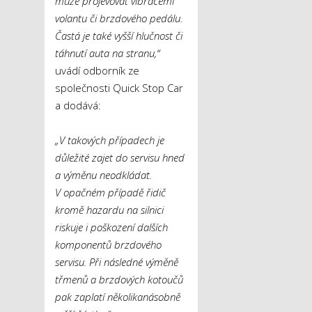
může projevovat vibracemi
volantu či brzdového pedálu.
Častá je také vyšší hlučnost či
táhnutí auta na stranu,“
uvádí odborník ze
společnosti Quick Stop Car
a dodává:
„V takových případech je
důležité zajet do servisu hned
a výměnu neodkládat.
V opačném případě řidič
kromě hazardu na silnici
riskuje i poškození dalších
komponentů brzdového
servisu. Při následné výměně
třmenů a brzdových kotoučů
pak zaplatí několikanásobně