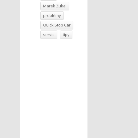
Marek Zukal
problémy
Quick Stop Car
servis
tipy