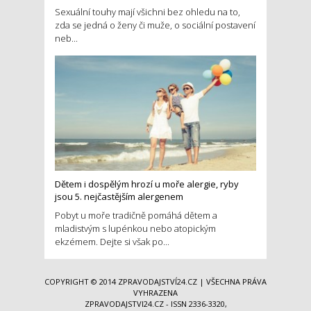
Sexuální touhy mají všichni bez ohledu na to,
zda se jedná o ženy či muže, o sociální postavení
neb...
Dětem i dospělým hrozí u moře alergie, ryby
jsou 5. nejčastějším alergenem
Pobyt u moře tradičně pomáhá dětem a
mladistvým s lupénkou nebo atopickým
ekzémem. Dejte si však po...
COPYRIGHT © 2014
ZPRAVODAJSTVÍ24.CZ
| VŠECHNA PRÁVA
VYHRAZENA
ZPRAVODAJSTVI24.CZ - ISSN 2336-3320,