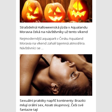
Strašidelná Halloweenská jízda v Aqualandu
Moravia čeká na návštěvníky už tento víkend
Nejmodernější aquapark v Česku Aqualand
Moravia na víkend zahalí tajemná atmosféra.
Návštěvníci se ...
Sexuální praktiky napříč kontinenty: Brazilci
milují orální sex, Asiati skupinový, Češi své
fantazie tají