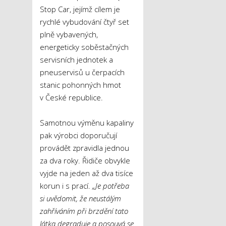
Stop Car, jejímž cílem je
rychlé vybudování čtyř set
plně vybavených,
energeticky soběstačných
servisních jednotek a
pneuservisů u čerpacích
stanic pohonných hmot
v České republice.
Samotnou výměnu kapaliny
pak výrobci doporučují
provádět zpravidla jednou
za dva roky. Řidiče obvykle
vyjde na jeden až dva tisíce
korun i s prací.
„Je potřeba
si uvědomit, že neustálým
zahříváním při brzdění tato
látka degraduje a posouvá se