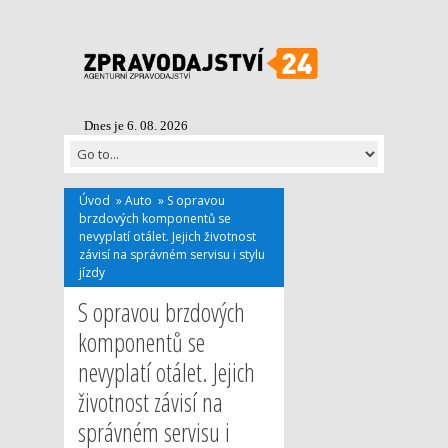
Dnes je 6. 08. 2026
Úvod
»
Auto
»
S opravou
brzdových komponentů se
nevyplatí otálet. Jejich životnost
závisí na správném servisu i stylu
jízdy
S opravou brzdových
komponentů se
nevyplatí otálet. Jejich
životnost závisí na
správném servisu i