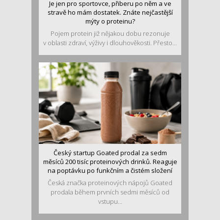
Je jen pro sportovce, přiberu po něm a ve
stravě ho mám dostatek. Znáte nejčastější
mýty o proteinu?
Pojem protein již nějakou dobu rezonuje
v oblasti zdraví, výživy i dlouhověkosti. Přesto...
Český startup Goated prodal za sedm
měsíců 200 tisíc proteinových drinků. Reaguje
na poptávku po funkčním a čistém složení
Česká značka proteinových nápojů Goated
prodala během prvních sedmi měsíců od
vstupu...