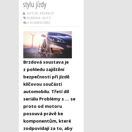
stylu jízdy
AUTOR: REDAKCE
RUBRIKA:
AUTO
0 KOMENTÁŘŮ
Brzdová soustava je
z pohledu zajištění
bezpečnosti při jízdě
klíčovou součástí
automobilu. Třetí díl
seriálu Problémy s … se
proto od motoru
posouvá právě ke
komponentům, které
zodpovídají za to, aby