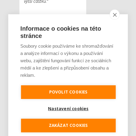
vyšší částku.“
Dvojnásobná životnost
při šetrné jízdě
Informace o cookies na této
stránce
Životnost jednotlivých
Soubory cookie používáme ke shromažďování
komponentů brzdové
a analýze informací o výkonu a používání
soustavy lze kromě
webu, zajištění fungování funkcí ze sociálních
pravidelného servisování
médií a ke zlepšení a přizpůsobení obsahu a
prodloužit i šetrným
reklam.
způsobem jízdy. Na
brzdových destičkách se
tímto způsobem dá najet
POVOLIT COOKIES
až dvojnásobná kilometráž,
než při agresivním stylu
Nastavení cookies
brzda – plyn.
„Pro brzdy
automobilu je ideální plynulá
ZAKÁZAT COOKIES
jízda bez zbytečného