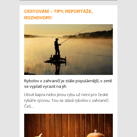
CESTOVÁNÍ – TIPY, REPORTÁŽE,
ROZHOVORY:
Rybolov v zahraničí je stále populárnější, v zimě
se vyplatí vyrazit na jih
Ulovit kapra nebo jinou rybu už není pro české
rybáře výzvou. Tou se stává rybolov v zahraničí.
Češ...