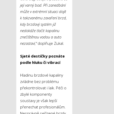
její varný bod. Při zanedbání
může v extrémní situaci dojít
k takzvanému zavaření brzd,
kdy brzdový systém již
nedokáže tlačit kapalinu
znečištěnou vodou a auto
nezastaví,“
doplňuje Zukal.
Sjeté destičky poznáte
podle hluku či vibrací
Hladinu brzdové kapaliny
zvládne bez problému
překontrolovat i laik. Péči o
zbylé komponenty
soustavy je však lepší
přenechat profesionálům.
Nesprávně seřízené brzdy