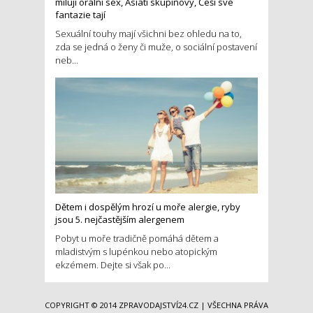
milují orální sex, Asiati skupinový, Češi své
fantazie tají
Sexuální touhy mají všichni bez ohledu na to,
zda se jedná o ženy či muže, o sociální postavení
neb...
Dětem i dospělým hrozí u moře alergie, ryby
jsou 5. nejčastějším alergenem
Pobyt u moře tradičně pomáhá dětem a
mladistvým s lupénkou nebo atopickým
ekzémem. Dejte si však po...
COPYRIGHT © 2014
ZPRAVODAJSTVÍ24.CZ
| VŠECHNA PRÁVA