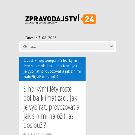
Dnes je 7. 08. 2026
Úvod
»
nejčtenější
»
S horkými
léty roste obliba klimatizací. Jak
je vybírat, provozovat a jak s nimi
naložit, až doslouží?
S horkými léty roste
obliba klimatizací. Jak
je vybírat, provozovat a
jak s nimi naložit, až
doslouží?
AUTOR: REDAKCE