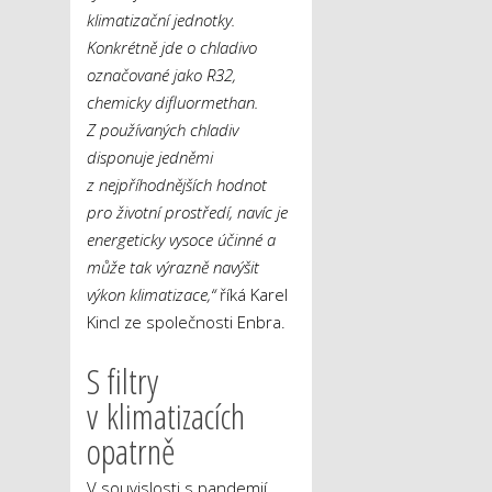
klimatizační jednotky.
Konkrétně jde o chladivo
označované jako R32,
chemicky difluormethan.
Z používaných chladiv
disponuje jedněmi
z nejpříhodnějších hodnot
pro životní prostředí, navíc je
energeticky vysoce účinné a
může tak výrazně navýšit
výkon klimatizace,“
říká Karel
Kincl ze společnosti Enbra.
S filtry
v klimatizacích
opatrně
V souvislosti s pandemií