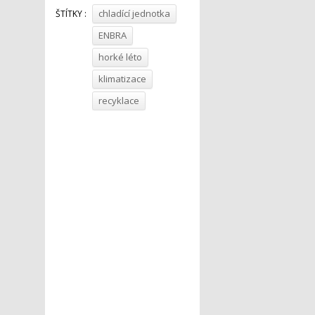
chladící jednotka
ŠTÍTKY :
ENBRA
horké léto
klimatizace
recyklace