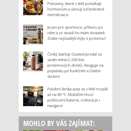
Potraviny, které v létě pomáhají
hormonům a ulevují od bolestivé
menstruace
Je jen pro sportovce, přiberu po
něm a ve stravě ho mám dostatek.
Znáte nejčastější mýty o proteinu?
Český startup Goated prodal za
sedm měsíců 200 tisíc
proteinových drinků. Reaguje na
poptávku po funkčním a čistém
složení
Palubní deska auta se v létě rozpálí
až na 80 °C. Mobilům hrozí
poškození baterie, riziková je i
navigace
MOHLO BY VÁS ZAJÍMAT: