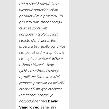
tříd a rovněž takové, které
výkonově odpovídá vašim
požadavkům a prostoru. Při
provozu pak úsporu energií
ovlivníte správným
nastavením teploty: cílová
teplota klimatizovaného
prostoru by neměla být o více
než pět až sedm stupňů nižší
než teplota venkovní. Během
režimu chlazení – tedy
rychlého snižování teploty –
by měl ventilátor ve vnitřní
jednotce pracovat na nejvyšší
otáčky. Při nízkých otáčkách
klimatizace nepracuje
hospodárně,“
radí
David
Vandrovec
, generální