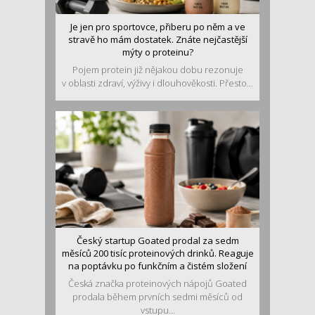
Je jen pro sportovce, přiberu po něm a ve
stravě ho mám dostatek. Znáte nejčastější
mýty o proteinu?
Pojem protein již nějakou dobu rezonuje
v oblasti zdraví, výživy i dlouhověkosti. Přesto...
Český startup Goated prodal za sedm
měsíců 200 tisíc proteinových drinků. Reaguje
na poptávku po funkčním a čistém složení
Česká značka proteinových nápojů Goated
prodala během prvních sedmi měsíců od
vstupu...