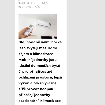
RUBRIKA:
NEJČTENĚJŠÍ
0 KOMENTÁŘŮ
Dlouhodobě velmi horká
léta zvyšují mezi lidmi
zájem o klimatizace.
Mobilní jednotky jsou
ideální do menších bytů
či pro příležitostné
ochlazení prostoru, lepší
výkon a také výrazně
tišší provoz naopak
přinášejí jednotky
stacionární. Klimatizace