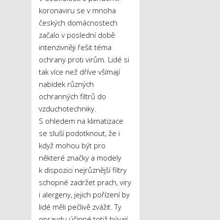
koronaviru se v mnoha
českých domácnostech
začalo v poslední době
intenzivněji řešit téma
ochrany proti virům. Lidé si
tak více než dříve všímají
nabídek různých
ochranných filtrů do
vzduchotechniky.
S ohledem na klimatizace
se sluší podotknout, že i
když mohou být pro
některé značky a modely
k dispozici nejrůznější filtry
schopné zadržet prach, viry
i alergeny, jejich pořízení by
lidé měli pečlivě zvážit. Ty
opravdu účinné totiž bývají