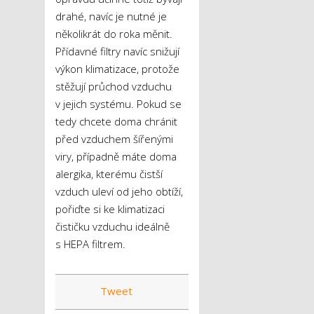
drahé, navíc je nutné je
několikrát do roka měnit.
Přídavné filtry navíc snižují
výkon klimatizace, protože
stěžují průchod vzduchu
v jejich systému. Pokud se
tedy chcete doma chránit
před vzduchem šířenými
viry, případně máte doma
alergika, kterému čistší
vzduch uleví od jeho obtíží,
pořiďte si ke klimatizaci
čističku vzduchu ideálně
s HEPA filtrem.
Tweet