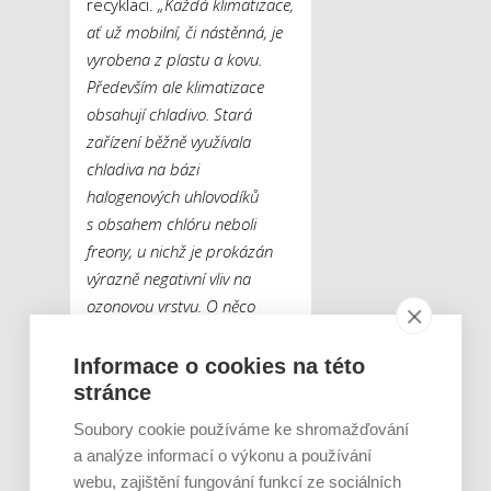
recyklaci.
„Každá klimatizace,
ať už mobilní, či nástěnná, je
vyrobena z plastu a kovu.
Především ale klimatizace
obsahují chladivo. Stará
zařízení běžně využívala
chladiva na bázi
halogenových uhlovodíků
s obsahem chlóru neboli
freony, u nichž je prokázán
výrazně negativní vliv na
ozonovou vrstvu. O něco
novější přístroje pak obsahují
obvykle uhlovodíky částečně
Informace o cookies na této
halogenované, které sice ozón
stránce
nepoškozují, ale i tak patří
Soubory cookie používáme ke shromažďování
mezi skleníkové plyny. Při
a analýze informací o výkonu a používání
recyklaci klimatizací, ale třeba
webu, zajištění fungování funkcí ze sociálních