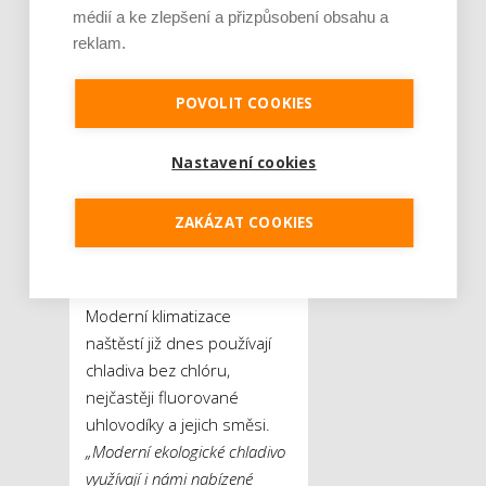
i ledniček a mrazniček, je
médií a ke zlepšení a přizpůsobení obsahu a
proto nutné chladivo pečlivě
reklam.
odsát a ekologicky zpracovat,
neboť jde o nebezpečný
POVOLIT COOKIES
odpad,“
popisuje David
Vandrovec.
Nastavení cookies
Společnost Enbra jako
první v Česku zavádí pro
ZAKÁZAT COOKIES
své zaměstnance
digitální prohlášení o
bezinfekčnosti
Moderní klimatizace
naštěstí již dnes používají
chladiva bez chlóru,
nejčastěji fluorované
uhlovodíky a jejich směsi.
„Moderní ekologické chladivo
využívají i námi nabízené