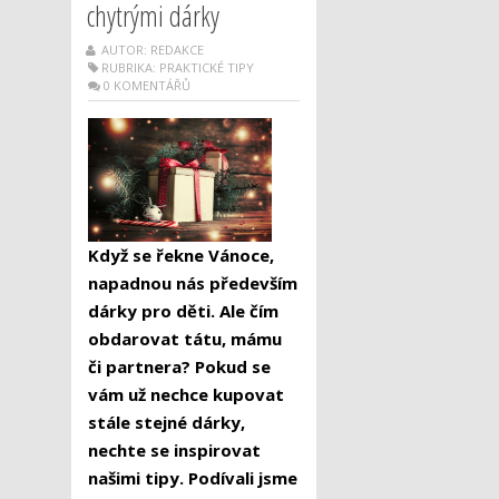
chytrými dárky
AUTOR: REDAKCE
RUBRIKA:
PRAKTICKÉ TIPY
0 KOMENTÁŘŮ
Když se řekne Vánoce,
napadnou nás především
dárky pro děti. Ale čím
obdarovat tátu, mámu
či partnera? Pokud se
vám už nechce kupovat
stále stejné dárky,
nechte se inspirovat
našimi tipy. Podívali jsme