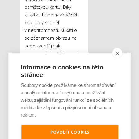
paměťovou kartu. Díky
kukátku bude navíc vědět,
kdo ji kdy sháněl
v nepřítomnosti. Kukátko
se záznamem obrazu na
sebe zvenčí jinak
neupozorňuje, takže není
poznat, že se nahrává
Informace o cookies na této
záznam.
stránce
Zajímavým dárkem je i
Soubory cookie používáme ke shromažďování
zařízení
Sleepace
a analýze informací o výkonu a používání
SleepDot
, které
webu, zajištění fungování funkcí ze sociálních
monitoruje spánkové cykly
médií a ke zlepšení a přizpůsobení obsahu a
reklam.
člověka. Ty následně
analyzuje a poskytuje
kvalitní rady, třeba jak
POVOLIT COOKIES
změnit polohu těla při