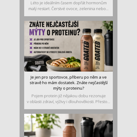
Léto je ideálním časem dopřát hormonům
malý restart. Čerstvé ovoce, zelenina nebo...
Je jen pro sportovce, přiberu po něm a ve
stravě ho mám dostatek. Znáte nejčastější
mýty o proteinu?
Pojem protein již nějakou dobu rezonuje
v oblasti zdraví, výživy i dlouhověkosti. Přesto...