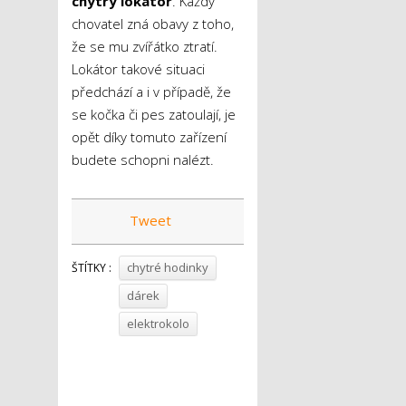
chytrý lokátor
. Každý
chovatel zná obavy z toho,
že se mu zvířátko ztratí.
Lokátor takové situaci
předchází a i v případě, že
se kočka či pes zatoulají, je
opět díky tomuto zařízení
budete schopni nalézt.
Tweet
chytré hodinky
ŠTÍTKY :
dárek
elektrokolo