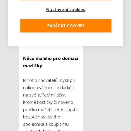
spaní. Pro staršího člověka
Nastavení cookies
je spánek a odpočinek
důležitý, proto pokud má
ZAKÁZAT COOKIES
babička se spánkem
problémy, doporučujeme
zařízení vyzkoušet.
Něco malého pro domácí
mazlíčky
Mnoho chovatelů myslí při
nákupu vánočních dárků i
na své zvířecí miláčky.
Kromě kostičky či nového
pelíšku můžete letos zajistit
bezpečnost svého
společníka a koupit mu