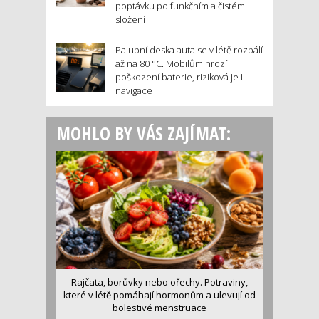
poptávku po funkčním a čistém
složení
Palubní deska auta se v létě rozpálí
až na 80 °C. Mobilům hrozí
poškození baterie, riziková je i
navigace
MOHLO BY VÁS ZAJÍMAT:
Rajčata, borůvky nebo ořechy. Potraviny,
které v létě pomáhají hormonům a ulevují od
bolestivé menstruace