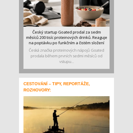
Český startup Goated prodal za sedm
měsíců 200 tisíc proteinových drinků. Reaguje
na poptávku po funkčním a čistém složení
Česká značka proteinových nápojů Goated
prodala během prvních sedmi měsíců od
vstupu...
CESTOVÁNÍ – TIPY, REPORTÁŽE,
ROZHOVORY: