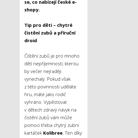
se, co nabízejí české e-
shopy.
Tip pro děti – chytré
čistění zubů a příruční
droid
Čištění zubů je pro mnoho
dětí nepříjemností, kterou
by večer nejraději
vynechaly. Pokud však
z této povinnosti uděláte
hru, máte jako rodič
vyhráno. Vypěstovat
v dětech zdravý návyk na
čistění zubů vám může
pomoci třeba chytrý zubní
kartáček
Kolibree
. Ten díky