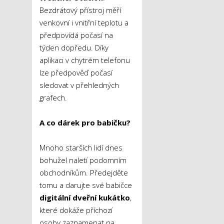
Bezdrátový přístroj měří
venkovní i vnitřní teplotu a
předpovídá počasí na
týden dopředu. Díky
aplikaci v chytrém telefonu
lze předpověď počasí
sledovat v přehledných
grafech.
A co dárek pro babičku?
Mnoho starších lidí dnes
bohužel naletí podomním
obchodníkům. Předejděte
tomu a darujte své babičce
digitální dveřní kukátko
,
které dokáže příchozí
osoby zaznamenat na