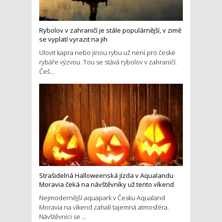
Rybolov v zahraničí je stále populárnější, v zimě
se vyplatí vyrazit na jih
Ulovit kapra nebo jinou rybu už není pro české
rybáře výzvou. Tou se stává rybolov v zahraničí.
Češ...
Strašidelná Halloweenská jízda v Aqualandu
Moravia čeká na návštěvníky už tento víkend
Nejmodernější aquapark v Česku Aqualand
Moravia na víkend zahalí tajemná atmosféra.
Návštěvníci se ...