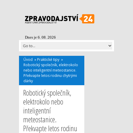
Dnes je 6. 08. 2026
Úvod
»
Praktické tipy
»
Robotický společník, elektrokolo
nebo inteligentní meteostanice.
Překvapte letos rodinu chytrými
dárky
Robotický společník,
elektrokolo nebo
inteligentní
meteostanice.
Překvapte letos rodinu