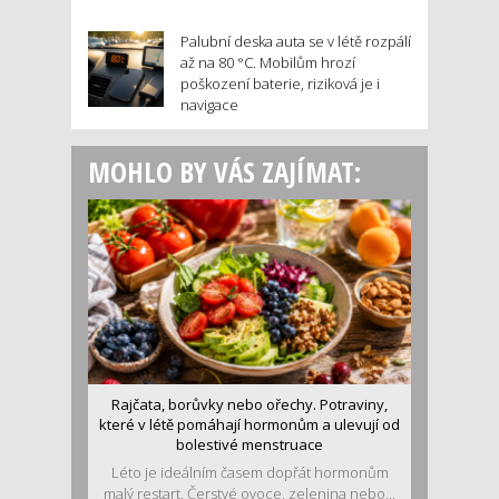
Palubní deska auta se v létě rozpálí
až na 80 °C. Mobilům hrozí
poškození baterie, riziková je i
navigace
MOHLO BY VÁS ZAJÍMAT:
Rajčata, borůvky nebo ořechy. Potraviny,
které v létě pomáhají hormonům a ulevují od
bolestivé menstruace
Léto je ideálním časem dopřát hormonům
malý restart. Čerstvé ovoce, zelenina nebo...