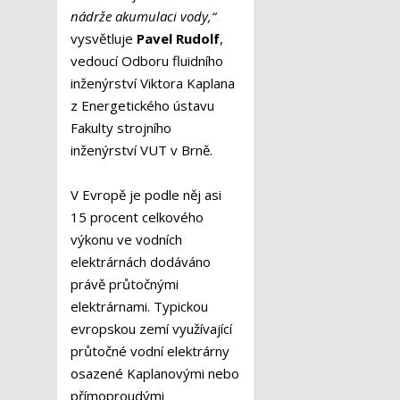
nádrže akumulaci vody,“
vysvětluje
Pavel Rudolf
,
vedoucí Odboru fluidního
inženýrství Viktora Kaplana
z Energetického ústavu
Fakulty strojního
inženýrství VUT v Brně.
V Evropě je podle něj asi
15 procent celkového
výkonu ve vodních
elektrárnách dodáváno
právě průtočnými
elektrárnami. Typickou
evropskou zemí využívající
průtočné vodní elektrárny
osazené Kaplanovými nebo
přímoproudými