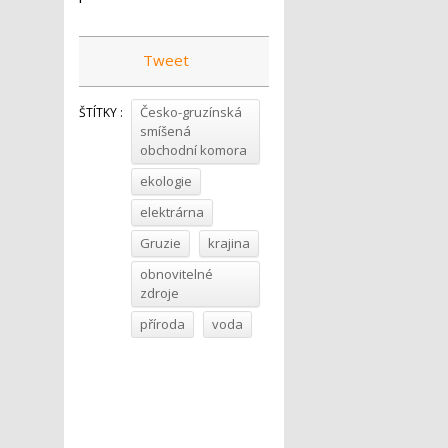
Tweet
Česko-gruzínská
ŠTÍTKY :
smíšená
obchodní komora
ekologie
elektrárna
Gruzie
krajina
obnovitelné
zdroje
příroda
voda