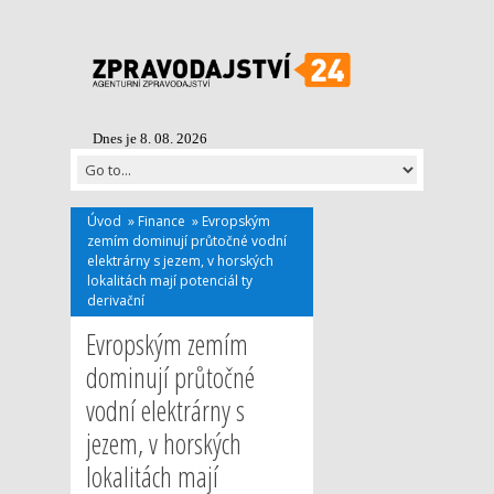
Dnes je 8. 08. 2026
Úvod
»
Finance
»
Evropským
zemím dominují průtočné vodní
elektrárny s jezem, v horských
lokalitách mají potenciál ty
derivační
Evropským zemím
dominují průtočné
vodní elektrárny s
jezem, v horských
lokalitách mají