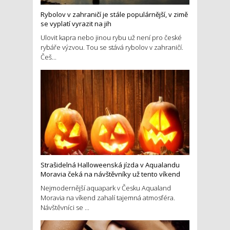
Rybolov v zahraničí je stále populárnější, v zimě
se vyplatí vyrazit na jih
Ulovit kapra nebo jinou rybu už není pro české
rybáře výzvou. Tou se stává rybolov v zahraničí.
Češ...
Strašidelná Halloweenská jízda v Aqualandu
Moravia čeká na návštěvníky už tento víkend
Nejmodernější aquapark v Česku Aqualand
Moravia na víkend zahalí tajemná atmosféra.
Návštěvníci se ...