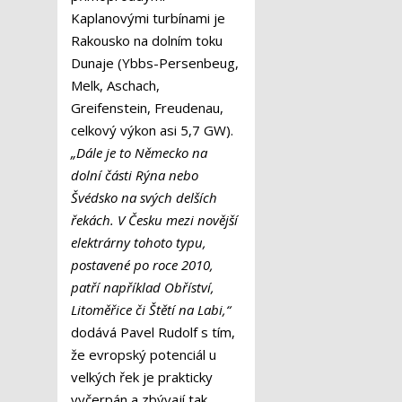
Kaplanovými turbínami je
Rakousko na dolním toku
Dunaje (Ybbs-Persenbeug,
Melk, Aschach,
Greifenstein, Freudenau,
celkový výkon asi 5,7 GW).
„Dále je to Německo na
dolní části Rýna nebo
Švédsko na svých delších
řekách. V Česku mezi novější
elektrárny tohoto typu,
postavené po roce 2010,
patří například Obříství,
Litoměřice či Štětí na Labi,“
dodává Pavel Rudolf s tím,
že evropský potenciál u
velkých řek je prakticky
vyčerpán a zbývají tak