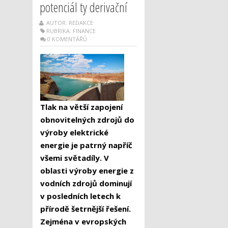
potenciál ty derivační
AUTOR: REDAKCE
RUBRIKA:
FINANCE
0 KOMENTÁŘŮ
Tlak na větší zapojení
obnovitelných zdrojů do
výroby elektrické
energie je patrný napříč
všemi světadíly. V
oblasti výroby energie z
vodních zdrojů dominují
v posledních letech k
přírodě šetrnější řešení.
Zejména v evropských