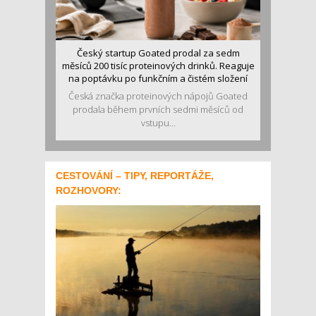
Český startup Goated prodal za sedm
měsíců 200 tisíc proteinových drinků. Reaguje
na poptávku po funkčním a čistém složení
Česká značka proteinových nápojů Goated
prodala během prvních sedmi měsíců od
vstupu...
CESTOVÁNÍ – TIPY, REPORTÁŽE,
ROZHOVORY: