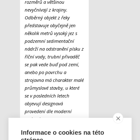
rozměrů a většinou
nevyčnívají z krajiny.
Odběrný objekt z řeky
představuje obyčejně jen
několik metrů vysoký jez s
podzemní sedimentační
nádrží na odstranění písku z
říční vody, trubní přivaděč
se pak vede buď pod zemí,
anebo po povrchu a
strojovna má charakter malé
průmyslové stavby, u které
se v posledních letech
objevují designová
provedení dle moderní
architektury,“
popisuje
Karel Kraml, ředitel
Informace o cookies na této
společnosti Stream