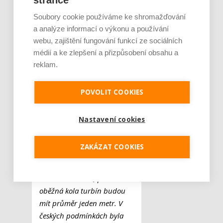
stránce
HYDROPOWER.
Soubory cookie používáme ke shromažďování
Pro realizaci derivačních
a analýze informací o výkonu a používání
webu, zajištění fungování funkcí ze sociálních
vodních elektráren jsou
médií a ke zlepšení a přizpůsobení obsahu a
podle něj ideální místa s
reklam.
vysokými horami a velkým
srážkovým úhrnem.
„Jako
příklad mohu vzít horskou
POVOLIT COOKIES
řeku, která na třech
kilometrech klesá o 300
Nastavení cookies
výškových metrů. Využiji
průtok 2,5 metru
ZAKÁZAT COOKIES
krychlového za sekundu a
mám šestimegawattovou
vodní elektrárnu, přičemž
oběžná kola turbín budou
mít průměr jeden metr. V
českých podmínkách byla