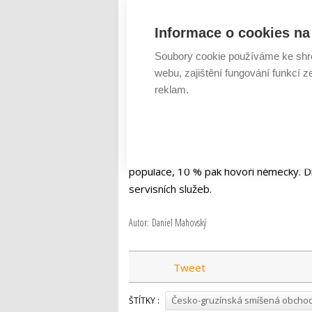
Výhodná pozice na někdejší Hedvábné 
Informace o cookies na 
hlediska pozemní dopravy je zde k disp
vedle dálnic zahrnuje i mezinárodní žel
Soubory cookie používáme ke shr
nahrává také síť mezinárodních námořní
webu, zajištění fungování funkcí z
reklam.
Díky vysoké vzdělanosti obyvatelstva 
různých oblastech, jakými jsou napříkl
technologie. Podle průzkumů a analýz 
anglicky přibližně 60 % mladých lidí a
populace, 10 % pak hovoří německy. D
servisních služeb.
Autor: Daniel Mahovský
Tweet
Česko-gruzínská smíšená obcho
ŠTÍTKY :