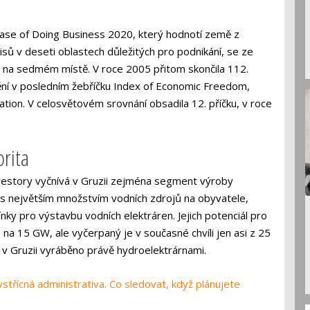
Ease of Doing Business 2020, který hodnotí země z
sů v deseti oblastech důležitých pro podnikání, se ze
 na sedmém místě. V roce 2005 přitom skončila 112.
tění v posledním žebříčku Index of Economic Freedom,
ion. V celosvětovém srovnání obsadila 12. příčku, v roce
orita
investory vyčnívá v Gruzii zejména segment výroby
m s největším množstvím vodních zdrojů na obyvatele,
ínky pro výstavbu vodních elektráren. Jejich potenciál pro
na 15 GW, ale vyčerpaný je v současné chvíli jen asi z 25
e v Gruzii vyráběno právě hydroelektrárnami.
třícná administrativa. Co sledovat, když plánujete