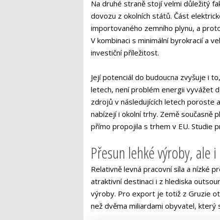
Na druhé straně stojí velmi důležitý fak
dovozu z okolních států. Část elektrick
importovaného zemního plynu, a proto 
V kombinaci s minimální byrokracií a v
investiční příležitost.
Její potenciál do budoucna zvyšuje i to
letech, není problém energii vyvážet 
zdrojů v následujících letech poroste 
nabízejí i okolní trhy. Země současně 
přímo propojila s trhem v EU. Studie p
Přesun lehké výroby, ale i
Relativně levná pracovní síla a nízké p
atraktivní destinaci i z hlediska outso
výroby. Pro export je totiž z Gruzie o
než dvěma miliardami obyvatel, který s