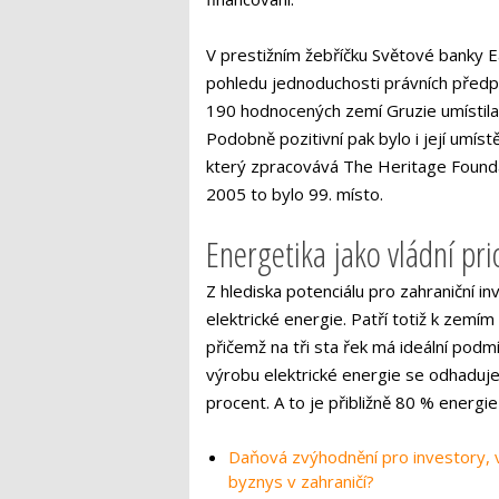
V prestižním žebříčku Světové banky 
pohledu jednoduchosti právních předpi
190 hodnocených zemí Gruzie umístila
Podobně pozitivní pak bylo i její umís
který zpracovává The Heritage Foundat
2005 to bylo 99. místo.
Energetika jako vládní pri
Z hlediska potenciálu pro zahraniční 
elektrické energie. Patří totiž k zemí
přičemž na tři sta řek má ideální podm
výrobu elektrické energie se odhaduje 
procent. A to je přibližně 80 % energi
Daňová zvýhodnění pro investory, vs
byznys v zahraničí?