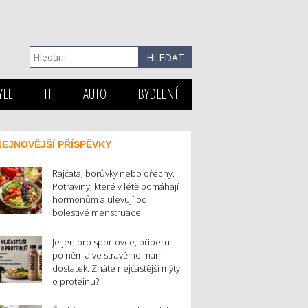
YLE
IT
AUTO
BYDLENÍ
NEJNOVĚJŠÍ PŘÍSPĚVKY
Rajčata, borůvky nebo ořechy.
Potraviny, které v létě pomáhají
hormonům a ulevují od
bolestivé menstruace
Je jen pro sportovce, přiberu
po něm a ve stravě ho mám
dostatek. Znáte nejčastější mýty
o proteinu?