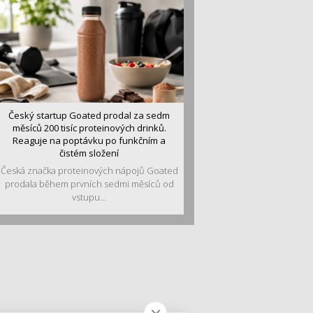
Český startup Goated prodal za sedm
měsíců 200 tisíc proteinových drinků.
Reaguje na poptávku po funkčním a
čistém složení
Česká značka proteinových nápojů Goated
prodala během prvních sedmi měsíců od
vstupu...