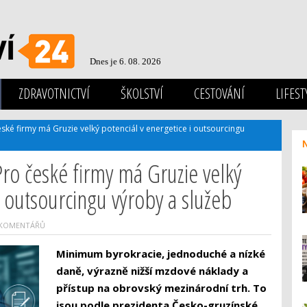
Dnes je 6. 08. 2026
ZDRAVOTNICTVÍ
ŠKOLSTVÍ
CESTOVÁNÍ
LIFEST
ké firmy má Gruzie velký potenciál v energetice i outsourcingu
ro české firmy má Gruzie velký
i outsourcingu výroby a služeb
 KOMENTÁŘŮ
Minimum byrokracie, jednoduché a nízké
daně, výrazně nižší mzdové náklady a
přístup na obrovský mezinárodní trh. To
jsou podle prezidenta Česko-gruzínské