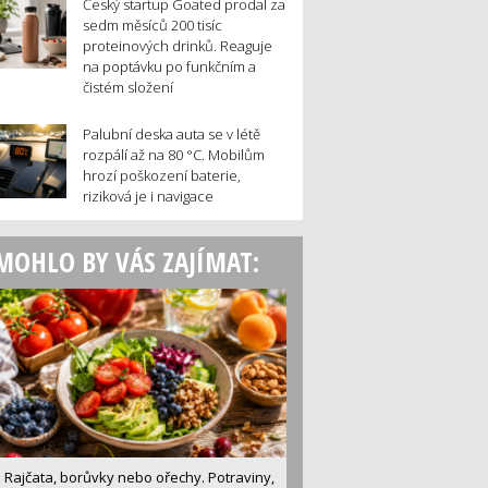
Český startup Goated prodal za
sedm měsíců 200 tisíc
proteinových drinků. Reaguje
na poptávku po funkčním a
čistém složení
Palubní deska auta se v létě
rozpálí až na 80 °C. Mobilům
hrozí poškození baterie,
riziková je i navigace
MOHLO BY VÁS ZAJÍMAT:
Rajčata, borůvky nebo ořechy. Potraviny,