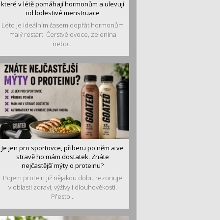
které v létě pomáhají hormonům a ulevují
od bolestivé menstruace
Léto je ideálním časem dopřát hormonům
malý restart. Čerstvé ovoce, zelenina
nebo...
Je jen pro sportovce, přiberu po něm a ve
stravě ho mám dostatek. Znáte
nejčastější mýty o proteinu?
Pojem protein již nějakou dobu rezonuje
v oblasti zdraví, výživy i dlouhověkosti.
Přesto...