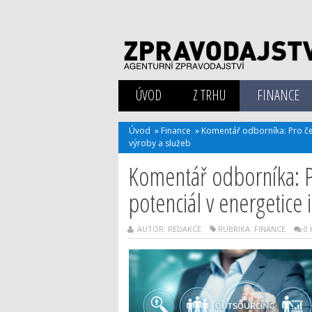
ÚVOD
Z TRHU
FINANCE
Úvod
»
Finance
»
Komentář odborníka: Pro čes
výroby a služeb
Komentář odborníka: P
potenciál v energetice 
AUTOR: REDAKCE
RUBRIKA:
FINANCE
0