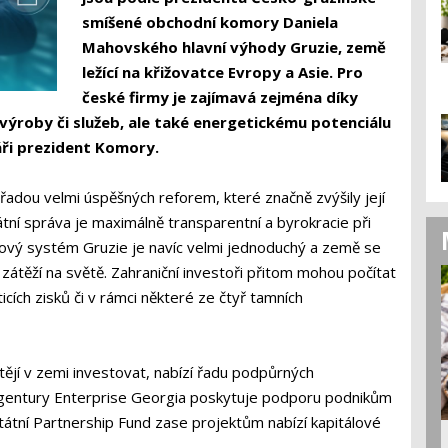
smíšené obchodní komory Daniela
Mahovského hlavní výhody Gruzie, země
ležící na křižovatce Evropy a Asie. Pro
české firmy je zajímavá zejména díky
roby či služeb, ale také energetickému potenciálu
ři prezident Komory.
adou velmi úspěšných reforem, které značně zvýšily její
tátní správa je maximálně transparentní a byrokracie při
ňový systém Gruzie je navíc velmi jednoduchý a země se
 zátěží na světě. Zahraniční investoři přitom mohou počítat
ticích zisků či v rámci některé ze čtyř tamních
tějí v zemi investovat, nabízí řadu podpůrných
agentury Enterprise Georgia poskytuje podporu podnikům
Státní Partnership Fund zase projektům nabízí kapitálové