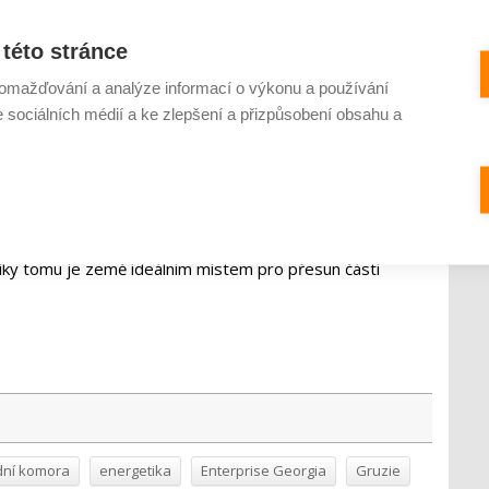
stezce navíc dělá ze země významný tranzitní uzel. Z
této stránce
ozici zrekonstruovaná a rozšířená infrastruktura, která
eznici spojující Čínu a Turecko. Exportnímu potenciálu
omažďování a analýze informací o výkonu a používání
ch přístavů a trojice mezinárodních letišť.
e sociálních médií a ke zlepšení a přizpůsobení obsahu a
se nabízí možnost využít lidský potenciál Gruzie v mnoha
ad sdílené služby, centra podpory zákazníků či informační
společností KPMG a Deloitte mluví v Gruzii plynně
 40 % celkové populace. Ruský jazyk ovládá až 70 %
íky tomu je země ideálním místem pro přesun části
dní komora
energetika
Enterprise Georgia
Gruzie