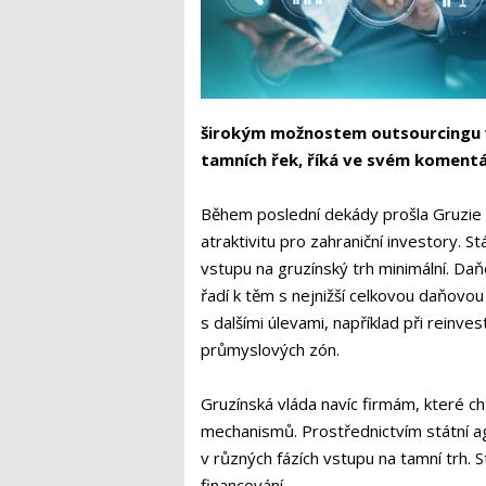
širokým možnostem outsourcingu vý
tamních řek, říká ve svém komentá
Během poslední dekády prošla Gruzie ř
atraktivitu pro zahraniční investory. S
vstupu na gruzínský trh minimální. Da
řadí k těm s nejnižší celkovou daňovou
s dalšími úlevami, například při reinves
průmyslových zón.
Gruzínská vláda navíc firmám, které ch
mechanismů. Prostřednictvím státní 
v různých fázích vstupu na tamní trh. 
financování.