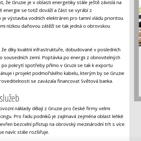
t, že Gruzie je v oblasti energetiky stále ještě závislá na
é energie se totiž dováží a část se vyrábí z
je výstavba vodních elektráren pro tamní vládu prioritou.
elmi nízkou daňovou zátěží se tak jedná o obrovskou
, že díky kvalitní infrastruktuře, dobudované v posledních
do sousedních zemí. Poptávka po energii z obnovitelných
a po pokrytí spotřeby přímo v Gruzii se tak k exportu
plánuje i projekt podmořského kabelu, kterým by se Gruzie
roveditelnosti se zavázala financovat Světová banka.
 služeb
rovozní náklady dělají z Gruzie pro české firmy velmi
urcingu. Pro řadu podniků je zajímavá zejména oblast lehké
tevřen bezcelní přístup na obrovský mezinárodní trh s více
e navíc stále rozšiřuje.