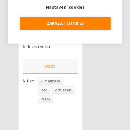
navěste před ně
Nastavení cookies
prostěradla, která jste
předtím namočili ve
ZAKÁZAT COOKIES
studené vodě. V místnosti
také můžete
rozprašovačem rozprášit
ledovou vodu.
Tweet
klimatizace
ŠTÍTKY :
léto
ochlazení
REMA