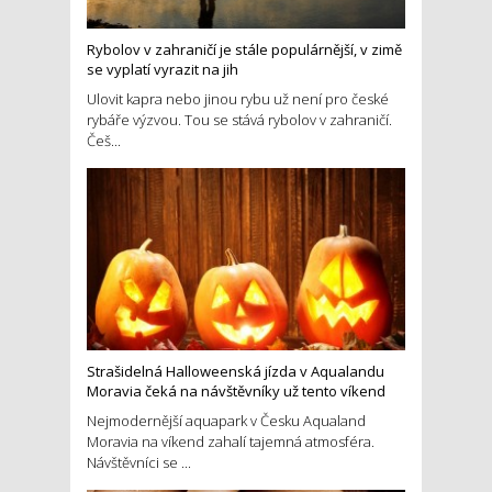
Rybolov v zahraničí je stále populárnější, v zimě
se vyplatí vyrazit na jih
Ulovit kapra nebo jinou rybu už není pro české
rybáře výzvou. Tou se stává rybolov v zahraničí.
Češ...
Strašidelná Halloweenská jízda v Aqualandu
Moravia čeká na návštěvníky už tento víkend
Nejmodernější aquapark v Česku Aqualand
Moravia na víkend zahalí tajemná atmosféra.
Návštěvníci se ...