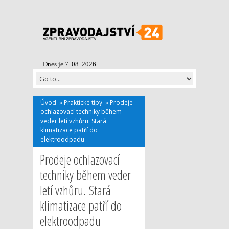
Dnes je 7. 08. 2026
Úvod
»
Praktické tipy
»
Prodeje
ochlazovací techniky během
veder letí vzhůru. Stará
klimatizace patří do
elektroodpadu
Prodeje ochlazovací
techniky během veder
letí vzhůru. Stará
klimatizace patří do
elektroodpadu