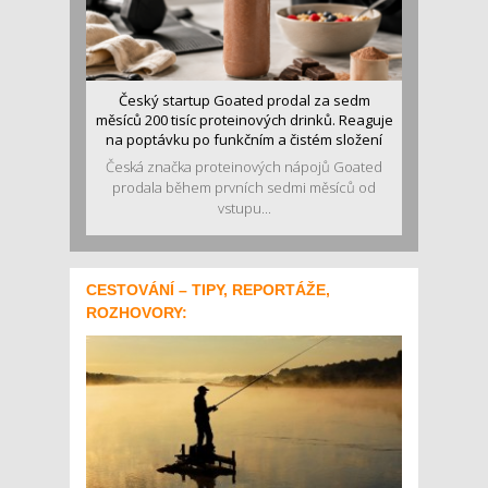
Český startup Goated prodal za sedm
měsíců 200 tisíc proteinových drinků. Reaguje
na poptávku po funkčním a čistém složení
Česká značka proteinových nápojů Goated
prodala během prvních sedmi měsíců od
vstupu...
CESTOVÁNÍ – TIPY, REPORTÁŽE,
ROZHOVORY: