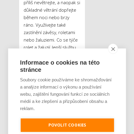
příliš nevětrejte, a naopak si
důkladné větrání dopřejte
během noci nebo brzy
ráno. Využívejte také
zastínění závěsy, roletami
nebo žaluziemi. Co se týče
rolet a žaluzií, lepší službu
vám udělají ty venkovní,
Informace o cookies na této
předokenní. Ty totiž
stránce
zabraňují dopadu
slunečních paprsků na sklo
Soubory cookie používáme ke shromažďování
oken a to se tudíž tolik
a analýze informací o výkonu a používání
nezahřívá. Skla oken
webu, zajištění fungování funkcí ze sociálních
můžete opatřit také
médií a ke zlepšení a přizpůsobení obsahu a
odrazovými foliemi. Pokud
reklam.
potřebujete zchladit již
zahřátý interiér, otevřete
POVOLIT COOKIES
okna na ventilačku a