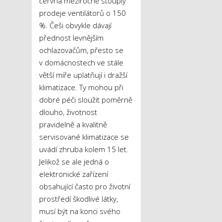
června meziročně stouply
prodeje ventilátorů o 150
%. Češi obvykle dávají
přednost levnějším
ochlazovačům, přesto se
v domácnostech ve stále
větší míře uplatňují i dražší
klimatizace. Ty mohou při
dobré péči sloužit poměrně
dlouho, životnost
pravidelně a kvalitně
servisované klimatizace se
uvádí zhruba kolem 15 let.
Jelikož se ale jedná o
elektronické zařízení
obsahující často pro životní
prostředí škodlivé látky,
musí být na konci svého