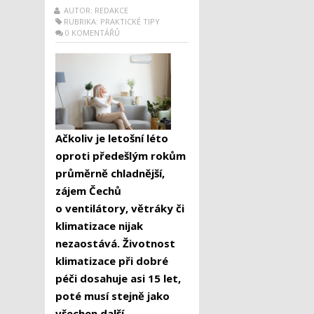
AUTOR: REDAKCE
RUBRIKA:
PRAKTICKÉ TIPY
0 KOMENTÁŘŮ
Ačkoliv je letošní léto
oproti předešlým rokům
průměrně chladnější,
zájem Čechů
o ventilátory, větráky či
klimatizace nijak
nezaostává. Životnost
klimatizace při dobré
péči dosahuje asi 15 let,
poté musí stejně jako
všechen další