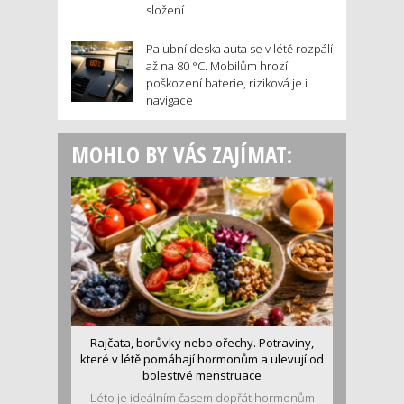
složení
Palubní deska auta se v létě rozpálí
až na 80 °C. Mobilům hrozí
poškození baterie, riziková je i
navigace
MOHLO BY VÁS ZAJÍMAT:
Rajčata, borůvky nebo ořechy. Potraviny,
které v létě pomáhají hormonům a ulevují od
bolestivé menstruace
Léto je ideálním časem dopřát hormonům