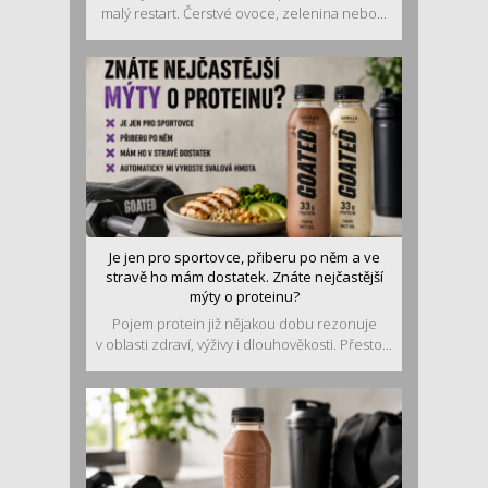
malý restart. Čerstvé ovoce, zelenina nebo...
Je jen pro sportovce, přiberu po něm a ve
stravě ho mám dostatek. Znáte nejčastější
mýty o proteinu?
Pojem protein již nějakou dobu rezonuje
v oblasti zdraví, výživy i dlouhověkosti. Přesto...