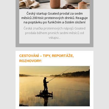
Český startup Goated prodal za sedm
měsíců 200 tisíc proteinových drinků. Reaguje
na poptávku po funkčním a čistém složení
Česká značka proteinových nápojů Goated
prodala během prvních sedmi měsíců od
vstupu...
CESTOVÁNÍ – TIPY, REPORTÁŽE,
ROZHOVORY: