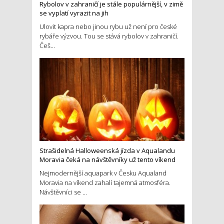
Rybolov v zahraničí je stále populárnější, v zimě
se vyplatí vyrazit na jih
Ulovit kapra nebo jinou rybu už není pro české
rybáře výzvou. Tou se stává rybolov v zahraničí.
Češ...
Strašidelná Halloweenská jízda v Aqualandu
Moravia čeká na návštěvníky už tento víkend
Nejmodernější aquapark v Česku Aqualand
Moravia na víkend zahalí tajemná atmosféra.
Návštěvníci se ...