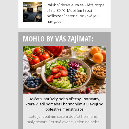
Palubní deska auta se v létě rozpálí
až na 80 °C. Mobilům hrozí
poškození baterie, riziková je i
navigace
MOHLO BY VÁS ZAJÍMAT:
Rajčata, borůvky nebo ořechy. Potraviny,
které v létě pomáhají hormonům a ulevují od
bolestivé menstruace
Léto je ideálním časem dopřát hormonům
malý restart. Čerstvé ovoce, zelenina nebo...