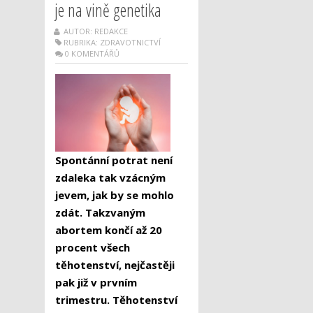
je na vině genetika
AUTOR: REDAKCE
RUBRIKA:
ZDRAVOTNICTVÍ
0 KOMENTÁŘŮ
Spontánní potrat není
zdaleka tak vzácným
jevem, jak by se mohlo
zdát. Takzvaným
abortem končí až 20
procent všech
těhotenství, nejčastěji
pak již v prvním
trimestru. Těhotenství