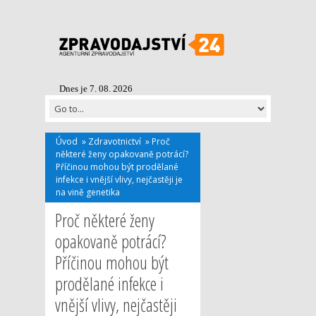
Dnes je 7. 08. 2026
Úvod
»
Zdravotnictví
»
Proč
některé ženy opakovaně potrácí?
Příčinou mohou být prodělané
infekce i vnější vlivy, nejčastěji je
na vině genetika
Proč některé ženy
opakovaně potrácí?
Příčinou mohou být
prodělané infekce i
vnější vlivy, nejčastěji