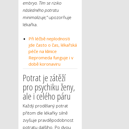
embryo. Tím se riziko
následného potratu
minimalizuje,“
upozorňuje
lékařka.
Při léčbě neplodnosti
jde často o čas, lékařská
péče na klinice
Repromeda funguje i v
době koronaviru
Potrat je zátěží
pro psychiku ženy,
ale i celého páru
Každý prodělaný potrat
přitom dle lékařky silně
zvyšuje pravděpodobnost
potratu dalšího. Po dvou