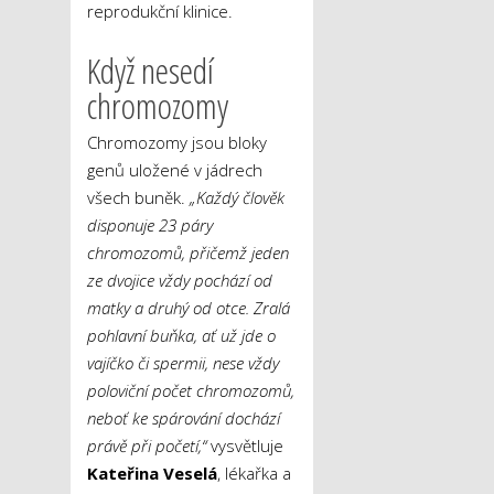
reprodukční klinice.
Když nesedí
chromozomy
Chromozomy jsou bloky
genů uložené v jádrech
všech buněk.
„Každý člověk
disponuje 23 páry
chromozomů, přičemž jeden
ze dvojice vždy pochází od
matky a druhý od otce. Zralá
pohlavní buňka, ať už jde o
vajíčko či spermii, nese vždy
poloviční počet chromozomů,
neboť ke spárování dochází
právě při početí,“
vysvětluje
Kateřina Veselá
, lékařka a