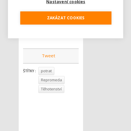
Nastavení cookies
nijak ovlivnit nemohla. Pokud
se však potrat opakuje,
ZAKÁZAT COOKIES
rozhodně doporučujeme
vyhledat odbornou pomoc,“
uzavírá.
Tweet
potrat
ŠTÍTKY :
Repromeda
Těhotenství