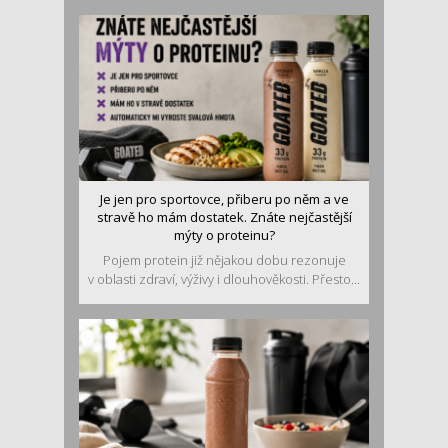
Je jen pro sportovce, přiberu po něm a ve
stravě ho mám dostatek. Znáte nejčastější
mýty o proteinu?
Pojem protein již nějakou dobu rezonuje
v oblasti zdraví, výživy i dlouhověkosti. Přesto...