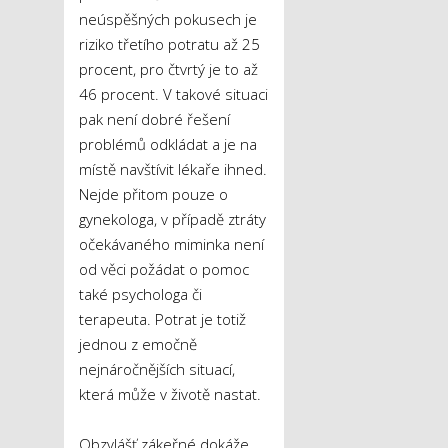
neúspěšných pokusech je
riziko třetího potratu až 25
procent, pro čtvrtý je to až
46 procent. V takové situaci
pak není dobré řešení
problémů odkládat a je na
místě navštívit lékaře ihned.
Nejde přitom pouze o
gynekologa, v případě ztráty
očekávaného miminka není
od věci požádat o pomoc
také psychologa či
terapeuta. Potrat je totiž
jednou z emočně
nejnáročnějších situací,
která může v životě nastat.
Obzvlášť zákeřné dokáže