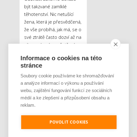
být takzvané zamlklé
těhotenství. Nic netušící
žena, která je přesvědčená,
že vše probíhá, jak má, se o
své ztrátě často dozví až na
ultrazvukovém vyšetření
z úst lékaře, který již nevidí
Informace o cookies na této
pohyby ani srdeční ozvy.
stránce
„Potrat je pro ženu psychicky
nesmírně náročnou
Soubory cookie používáme ke shromažďování
zkušeností. Právě duševní
a analýze informací o výkonu a používání
rovnováha je ovšem
webu, zajištění fungování funkcí ze sociálních
k budoucímu dosažení cíle
médií a ke zlepšení a přizpůsobení obsahu a
reklam.
v podobě početí zdravého
potomka zásadní,“
popisuje
Veselá.
„Důležité je neklást si
POVOLIT COOKIES
neštěstí za vinu, neboť v drtivé
většině případů žena situaci