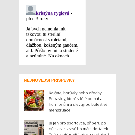
NEJNOVĚJŠÍ PŘÍSPĚVKY
Rajčata, borůvky nebo ořechy.
Potraviny, které v létě pomáhají
hormonům a ulevují od bolestivé
menstruace
Je jen pro sportovce, přiberu po
něm a ve stravě ho mám dostatek.
Znáte nejčastější mýty o proteinu?