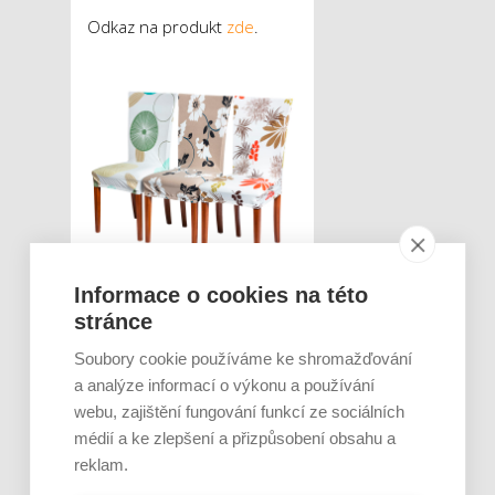
Odkaz na produkt
zde
.
Informace o cookies na této
Zatemňovací závěs
stránce
Home Elements
Soubory cookie používáme ke shromažďování
a analýze informací o výkonu a používání
Zatemňovací závěs HOME
webu, zajištění fungování funkcí ze sociálních
ELEMENTS váš domov nejen
médií a ke zlepšení a přizpůsobení obsahu a
zútulní, ale také zajistí, že
reklam.
vás sluneční paprsky