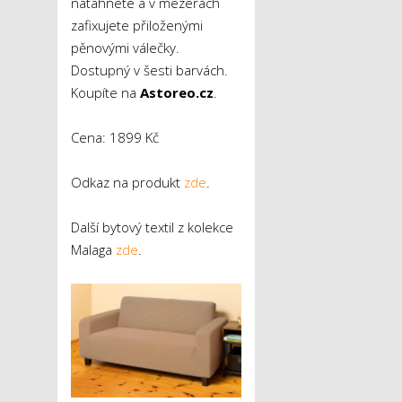
natáhnete a v mezerách
zafixujete přiloženými
pěnovými válečky.
Dostupný v šesti barvách.
Koupíte na
Astoreo.cz
.
Cena: 1899 Kč
Odkaz na produkt
zde
.
Další bytový textil z kolekce
Malaga
zde
.