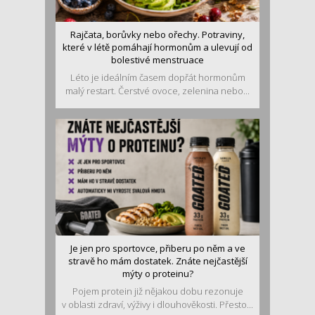
Rajčata, borůvky nebo ořechy. Potraviny,
které v létě pomáhají hormonům a ulevují od
bolestivé menstruace
Léto je ideálním časem dopřát hormonům
malý restart. Čerstvé ovoce, zelenina nebo...
Je jen pro sportovce, přiberu po něm a ve
stravě ho mám dostatek. Znáte nejčastější
mýty o proteinu?
Pojem protein již nějakou dobu rezonuje
v oblasti zdraví, výživy i dlouhověkosti. Přesto...