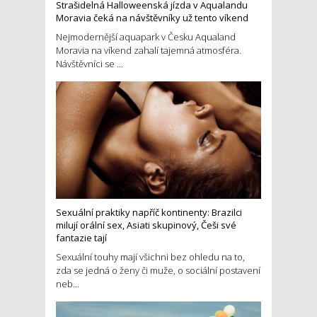
Strašidelná Halloweenská jízda v Aqualandu
Moravia čeká na návštěvníky už tento víkend
Nejmodernější aquapark v Česku Aqualand
Moravia na víkend zahalí tajemná atmosféra.
Návštěvníci se ...
Sexuální praktiky napříč kontinenty: Brazilci
milují orální sex, Asiati skupinový, Češi své
fantazie tají
Sexuální touhy mají všichni bez ohledu na to,
zda se jedná o ženy či muže, o sociální postavení
neb...