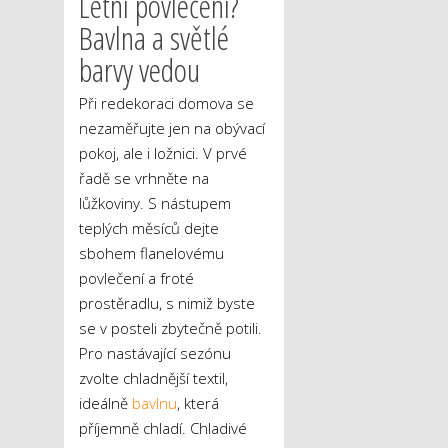
Letní povlečení?
Bavlna a světlé
barvy vedou
Při redekoraci domova se
nezaměřujte jen na obývací
pokoj, ale i ložnici. V prvé
řadě se vrhněte na
lůžkoviny. S nástupem
teplých měsíců dejte
sbohem flanelovému
povlečení a froté
prostěradlu, s nimiž byste
se v posteli zbytečně potili.
Pro nastávající sezónu
zvolte chladnější textil,
ideálně
bavlnu
, která
příjemně chladí. Chladivé