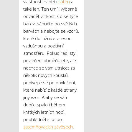
vlastnosti nabízí i
satén
a
také len. Ten umí i výborně
odvádět vlhkost. Co se týče
barev, sáhněte po světlých
barvách a nebojte se vzorů,
které do ložnice vnesou
vzdušnou a pozitivní
atmosféru. Pokud rádi styl
povlečení obměňujete, ale
nechce se vám utrácet za
několik nových kousků,
podívejte se po povlečení,
které nabízí z každé strany
jiný vzor. A aby se vám
dobře spalo i během
krátkých letních nocí,
poohlédněte se po
zatemňovacích závěsech
.