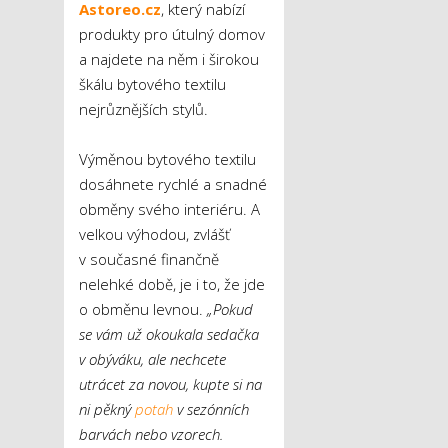
Astoreo.cz
, který nabízí
produkty pro útulný domov
a najdete na něm i širokou
škálu bytového textilu
nejrůznějších stylů.
Výměnou bytového textilu
dosáhnete rychlé a snadné
obměny svého interiéru. A
velkou výhodou, zvlášť
v současné finančně
nelehké době, je i to, že jde
o obměnu levnou.
„Pokud
se vám už okoukala sedačka
v obýváku, ale nechcete
utrácet za novou, kupte si na
ni pěkný
potah
v sezónních
barvách nebo vzorech.