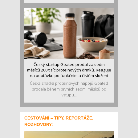
Český startup Goated prodal za sedm
měsíců 200 tisíc proteinových drinků. Reaguje
na poptávku po funkčním a čistém složení
Česká značka proteinových nápojů Goated
prodala během prvních sedmi měsíců od
vstupu...
CESTOVÁNÍ – TIPY, REPORTÁŽE,
ROZHOVORY: