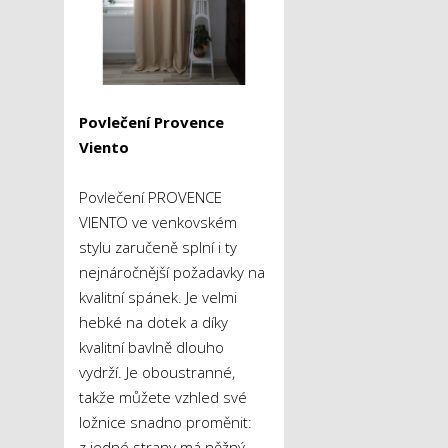
Povlečení Provence
Viento
Povlečení PROVENCE
VIENTO ve venkovském
stylu zaručeně splní i ty
nejnáročnější požadavky na
kvalitní spánek. Je velmi
hebké na dotek a díky
kvalitní bavlně dlouho
vydrží. Je oboustranné,
takže můžete vzhled své
ložnice snadno proměnit:
z jedné strany má něžný