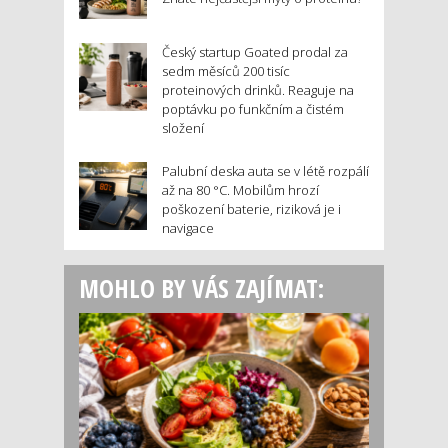
Český startup Goated prodal za
sedm měsíců 200 tisíc
proteinových drinků. Reaguje na
poptávku po funkčním a čistém
složení
Palubní deska auta se v létě rozpálí
až na 80 °C. Mobilům hrozí
poškození baterie, riziková je i
navigace
MOHLO BY VÁS ZAJÍMAT: