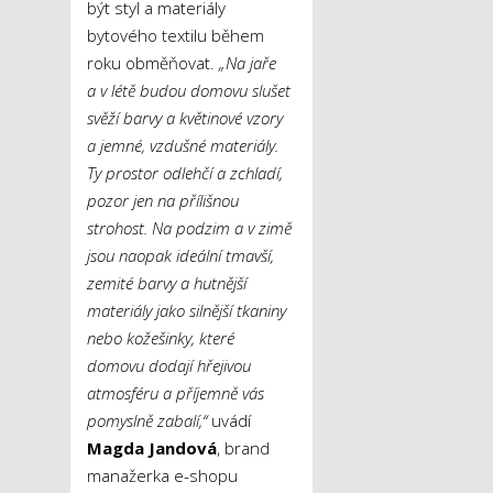
být styl a materiály
bytového textilu během
roku obměňovat.
„Na jaře
a v létě budou domovu slušet
svěží barvy a květinové vzory
a jemné, vzdušné materiály.
Ty prostor odlehčí a zchladí,
pozor jen na přílišnou
strohost. Na podzim a v zimě
jsou naopak ideální tmavší,
zemité barvy a hutnější
materiály jako silnější tkaniny
nebo kožešinky, které
domovu dodají hřejivou
atmosféru a příjemně vás
pomyslně zabalí,“
uvádí
Magda Jandová
, brand
manažerka e-shopu