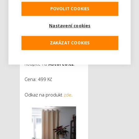
brzkých letních rán
POVOLIT COOKIES
nevyženou z postele
předčasně. Díky všitým
kroužkům je ihned
Nastavení cookies
připravený k pověšení. Je
ušitý z kvalitního polyesteru
ZAKÁZAT COOKIES
v gramáži 230 g/m2, který
zajišťuje dlouhou životnost.
Koupíte na
Astoreo.cz
.
Cena: 499 Kč
Odkaz na produkt
zde
.