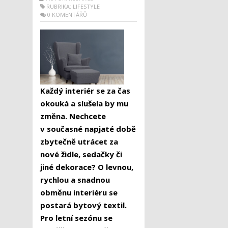
RUBRIKA:
LIFESTYLE
0 KOMENTÁŘŮ
Každý interiér se za čas
okouká a slušela by mu
změna. Nechcete
v současné napjaté době
zbytečně utrácet za
nové židle, sedačky či
jiné dekorace? O levnou,
rychlou a snadnou
obměnu interiéru se
postará bytový textil.
Pro letní sezónu se