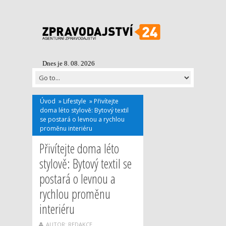
Dnes je 8. 08. 2026
Úvod
»
Lifestyle
»
Přivítejte
doma léto stylově: Bytový textil
se postará o levnou a rychlou
proměnu interiéru
Přivítejte doma léto
stylově: Bytový textil se
postará o levnou a
rychlou proměnu
interiéru
AUTOR: REDAKCE