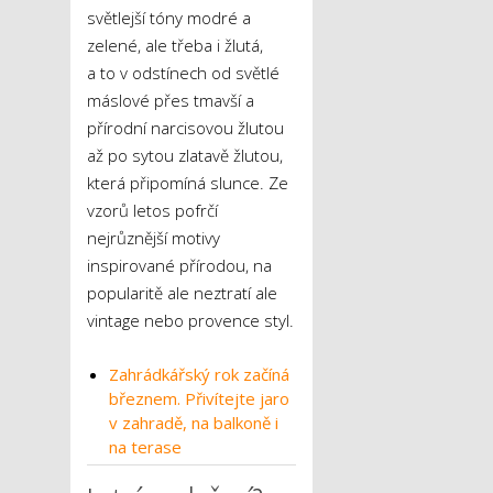
světlejší tóny modré a
zelené, ale třeba i žlutá,
a to v odstínech od světlé
máslové přes tmavší a
přírodní narcisovou žlutou
až po sytou zlatavě žlutou,
která připomíná slunce. Ze
vzorů letos pofrčí
nejrůznější motivy
inspirované přírodou, na
popularitě ale neztratí ale
vintage nebo provence styl.
Zahrádkářský rok začíná
březnem. Přivítejte jaro
v zahradě, na balkoně i
na terase