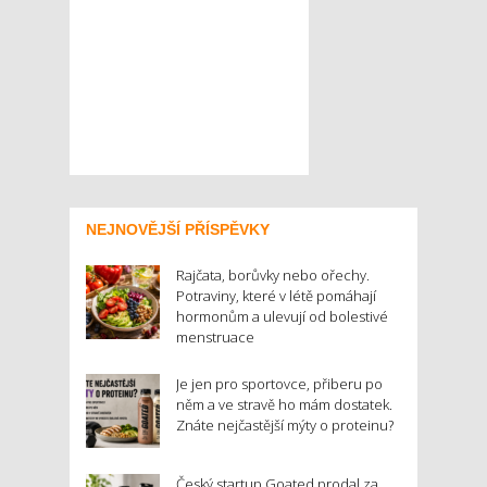
NEJNOVĚJŠÍ PŘÍSPĚVKY
Rajčata, borůvky nebo ořechy.
Potraviny, které v létě pomáhají
hormonům a ulevují od bolestivé
menstruace
Je jen pro sportovce, přiberu po
něm a ve stravě ho mám dostatek.
Znáte nejčastější mýty o proteinu?
Český startup Goated prodal za