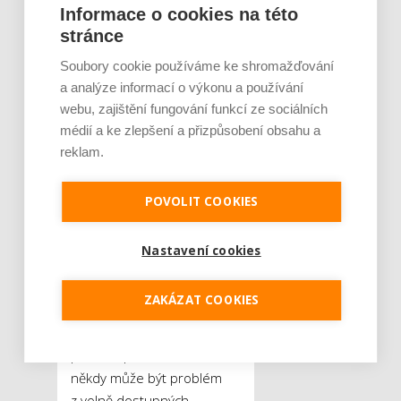
Nechte si
Informace o cookies na této
stránce
připravit
Soubory cookie používáme ke shromažďování
smlouvy na míru
a analýze informací o výkonu a používání
Ve snaze ušetřit sahají
webu, zajištění fungování funkcí ze sociálních
médií a ke zlepšení a přizpůsobení obsahu a
některé společnosti po
reklam.
univerzálně formulovaných
smlouvách, které jsou volně
k dispozici na internetu.
POVOLIT COOKIES
Právě v tom, že jsou
„univerzální“, tkví často
Nastavení cookies
problém. Každé podnikání
je specifické, přináší
ZAKÁZAT COOKIES
s sebou nejrůznější
problémy a situace, které je
potřeba právně ošetřit, a
někdy může být problém
z volně dostupných