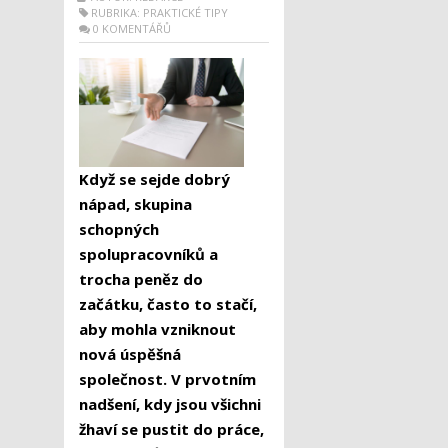
RUBRIKA:
PRAKTICKÉ TIPY
0 KOMENTÁŘŮ
Když se sejde dobrý
nápad, skupina
schopných
spolupracovníků a
trocha peněz do
začátku, často to stačí,
aby mohla vzniknout
nová úspěšná
společnost. V prvotním
nadšení, kdy jsou všichni
žhaví se pustit do práce,