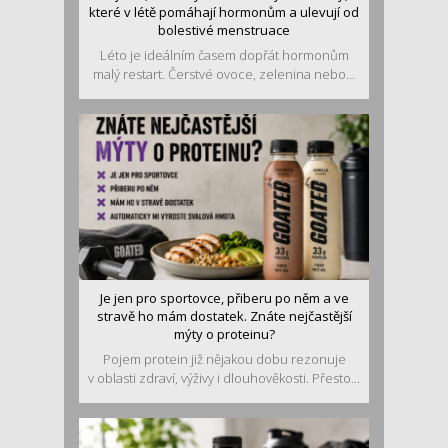
které v létě pomáhají hormonům a ulevují od
bolestivé menstruace
Léto je ideálním časem dopřát hormonům
malý restart. Čerstvé ovoce, zelenina nebo...
Je jen pro sportovce, přiberu po něm a ve
stravě ho mám dostatek. Znáte nejčastější
mýty o proteinu?
Pojem protein již nějakou dobu rezonuje
v oblasti zdraví, výživy i dlouhověkosti. Přesto...