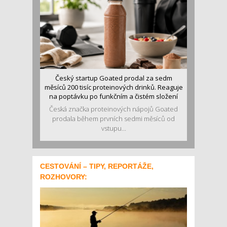
Český startup Goated prodal za sedm
měsíců 200 tisíc proteinových drinků. Reaguje
na poptávku po funkčním a čistém složení
Česká značka proteinových nápojů Goated
prodala během prvních sedmi měsíců od
vstupu...
CESTOVÁNÍ – TIPY, REPORTÁŽE,
ROZHOVORY: