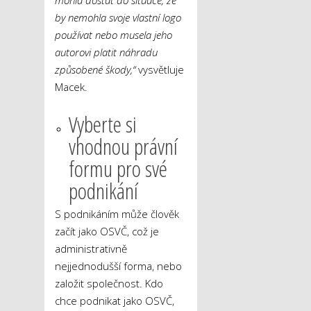
mohla dostat do situace, že
by nemohla svoje vlastní logo
používat nebo musela jeho
autorovi platit náhradu
způsobené škody,“
vysvětluje
Macek.
Vyberte si
vhodnou právní
formu pro své
podnikání
S podnikáním může člověk
začít jako OSVČ, což je
administrativně
nejjednodušší forma, nebo
založit společnost. Kdo
chce podnikat jako OSVČ,