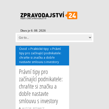
Dnes je 6. 08. 2026
Úvod
»
Praktické tipy
»
Právní
tipy pro začínající podnikatele:
chraňte si značku a dobře
nastavte smlouvu s investory
Právní tipy pro
začínající podnikatele:
chraňte si značku a
dobře nastavte
smlouvu s investory
AUTOR: REDAKCE