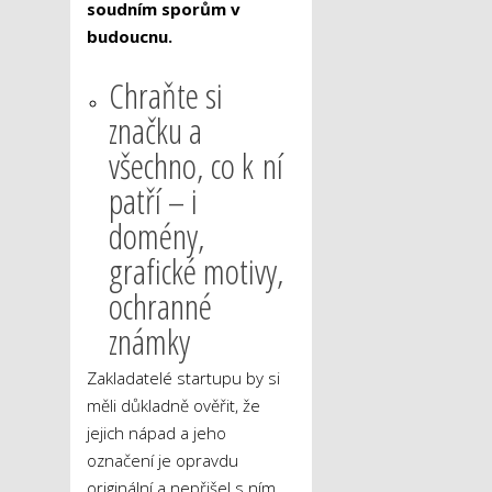
soudním sporům v
budoucnu.
Chraňte si
značku a
všechno, co k ní
patří – i
domény,
grafické motivy,
ochranné
známky
Zakladatelé startupu by si
měli důkladně ověřit, že
jejich nápad a jeho
označení je opravdu
originální a nepřišel s ním