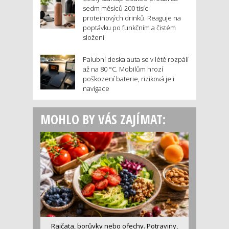
sedm měsíců 200 tisíc
proteinových drinků. Reaguje na
poptávku po funkčním a čistém
složení
Palubní deska auta se v létě rozpálí
až na 80 °C. Mobilům hrozí
poškození baterie, riziková je i
navigace
MOHLO BY VÁS ZAJÍMAT:
Rajčata, borůvky nebo ořechy. Potraviny,