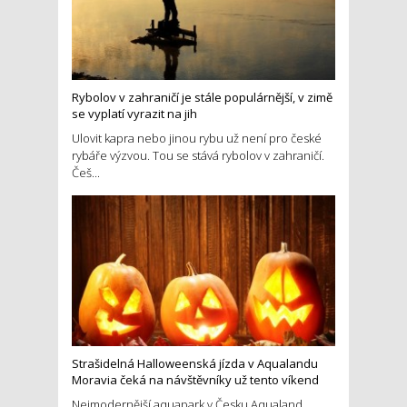
Rybolov v zahraničí je stále populárnější, v zimě
se vyplatí vyrazit na jih
Ulovit kapra nebo jinou rybu už není pro české
rybáře výzvou. Tou se stává rybolov v zahraničí.
Češ...
Strašidelná Halloweenská jízda v Aqualandu
Moravia čeká na návštěvníky už tento víkend
Nejmodernější aquapark v Česku Aqualand