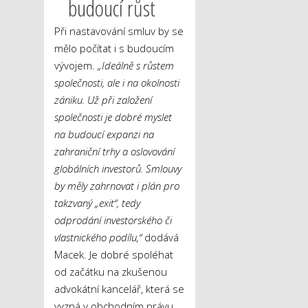
budoucí růst
Při nastavování smluv by se
mělo počítat i s budoucím
vývojem.
„Ideálně s růstem
společnosti, ale i na okolnosti
zániku. Už při založení
společnosti je dobré myslet
na budoucí expanzi na
zahraniční trhy a oslovování
globálních investorů. Smlouvy
by měly zahrnovat i plán pro
takzvaný „exit“, tedy
odprodání investorského či
vlastnického podílu,“
dodává
Macek. Je dobré spoléhat
od začátku na zkušenou
advokátní kancelář, která se
vyzná v obchodním právu,