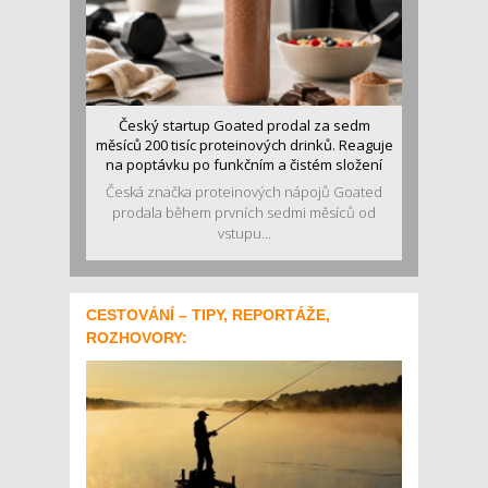
Český startup Goated prodal za sedm
měsíců 200 tisíc proteinových drinků. Reaguje
na poptávku po funkčním a čistém složení
Česká značka proteinových nápojů Goated
prodala během prvních sedmi měsíců od
vstupu...
CESTOVÁNÍ – TIPY, REPORTÁŽE,
ROZHOVORY: