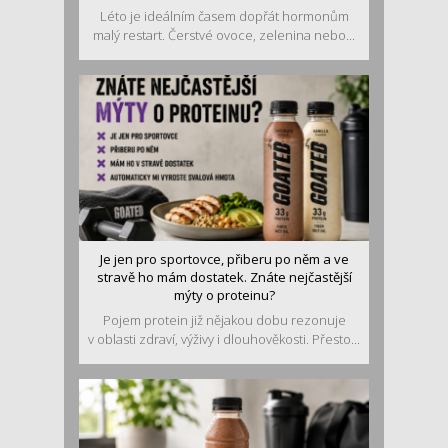
Léto je ideálním časem dopřát hormonům
malý restart. Čerstvé ovoce, zelenina nebo...
Je jen pro sportovce, přiberu po něm a ve
stravě ho mám dostatek. Znáte nejčastější
mýty o proteinu?
Pojem protein již nějakou dobu rezonuje
v oblasti zdraví, výživy i dlouhověkosti. Přesto...