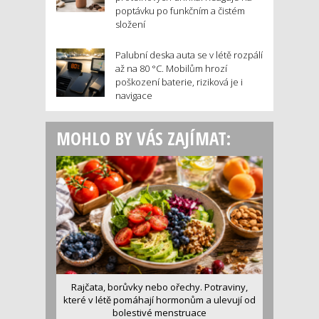
poptávku po funkčním a čistém
složení
Palubní deska auta se v létě rozpálí
až na 80 °C. Mobilům hrozí
poškození baterie, riziková je i
navigace
MOHLO BY VÁS ZAJÍMAT:
Rajčata, borůvky nebo ořechy. Potraviny,
které v létě pomáhají hormonům a ulevují od
bolestivé menstruace