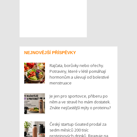
NEJNOVĚJŠÍ PŘÍSPĚVKY
Rajčata, borůvky nebo ořechy.
Potraviny, které v létě pomáhají
hormonům a ulevují od bolestivé
menstruace
Je jen pro sportovce, přiberu po
něm a ve stravě ho mám dostatek.
Znáte nejčastější mýty o proteinu?
Český startup Goated prodal za
sedm měsíců 200 tisíc
proteinových drinků. Reaguje na