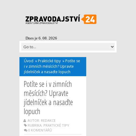
Dnes je 6. 08. 2026
Úvod
»
Praktické tipy
»
Potíte se
i v zimních měsících? Upravte
jídelníček a nasaďte lopuch
Potíte se i v zimních
měsících? Upravte
jídelníček a nasaďte
lopuch
AUTOR: REDAKCE
RUBRIKA:
PRAKTICKÉ TIPY
0 KOMENTÁŘŮ