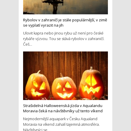
Rybolov v zahraničí je stále populárnější, v zimě
se vyplatí vyrazit na jih
Ulovit kapra nebo jinou rybu už není pro české
rybáře výzvou. Tou se stává rybolov v zahraničí.
Češ...
Strašidelná Halloweenská jízda v Aqualandu
Moravia čeká na návštěvníky už tento víkend
Nejmodernější aquapark v Česku Aqualand
Moravia na víkend zahalí tajemná atmosféra.
Návštěvníci se ...