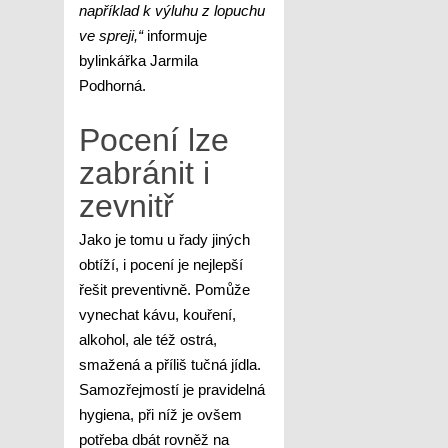
například k výluhu z lopuchu
ve spreji,“
informuje
bylinkářka Jarmila
Podhorná.
Pocení lze
zabránit i
zevnitř
Jako je tomu u řady jiných
obtíží, i pocení je nejlepší
řešit preventivně. Pomůže
vynechat kávu, kouření,
alkohol, ale též ostrá,
smažená a příliš tučná jídla.
Samozřejmostí je pravidelná
hygiena, při níž je ovšem
potřeba dbát rovněž na