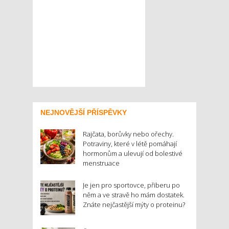
NEJNOVĚJŠÍ PŘÍSPĚVKY
Rajčata, borůvky nebo ořechy.
Potraviny, které v létě pomáhají
hormonům a ulevují od bolestivé
menstruace
Je jen pro sportovce, přiberu po
něm a ve stravě ho mám dostatek.
Znáte nejčastější mýty o proteinu?