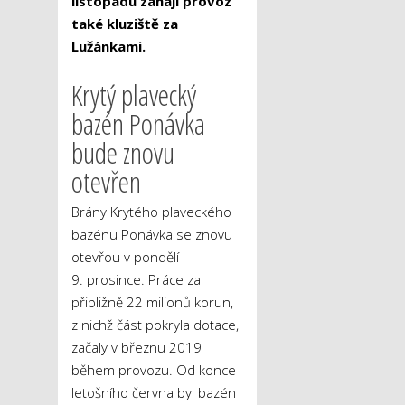
listopadu zahájí provoz
také kluziště za
Lužánkami.
Krytý plavecký
bazén Ponávka
bude znovu
otevřen
Brány Krytého plaveckého
bazénu Ponávka se znovu
otevřou v pondělí
9. prosince. Práce za
přibližně 22 milionů korun,
z nichž část pokryla dotace,
začaly v březnu 2019
během provozu. Od konce
letošního června byl bazén