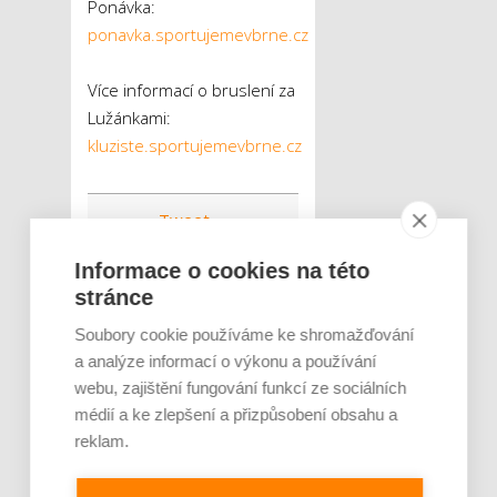
Ponávka:
ponavka.sportujemevbrne.cz
Více informací o bruslení za
Lužánkami:
kluziste.sportujemevbrne.cz
Tweet
Informace o cookies na této
luziště za
ŠTÍTKY :
stránce
Lužánkami
návštěvníci
Soubory cookie používáme ke shromažďování
a analýze informací o výkonu a používání
rekonstrukce
webu, zajištění fungování funkcí ze sociálních
sport
médií a ke zlepšení a přizpůsobení obsahu a
Zrekonstruovaná
reklam.
Ponávka