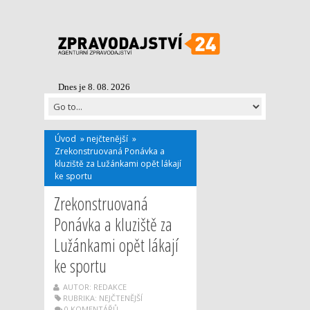
Dnes je 8. 08. 2026
Úvod
»
nejčtenější
»
Zrekonstruovaná Ponávka a
kluziště za Lužánkami opět lákají
ke sportu
Zrekonstruovaná
Ponávka a kluziště za
Lužánkami opět lákají
ke sportu
AUTOR: REDAKCE
RUBRIKA:
NEJČTENĚJŠÍ
0 KOMENTÁŘŮ