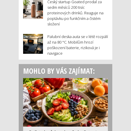
Český startup Goated prodal za
sedm měsíců 200 tisíc
proteinových drinků. Reaguje na
poptávku po funkčním a čistém
složení
Palubní deska auta se v létě rozpálí
až na 80 °C. Mobilům hrozí
poškození baterie, riziková je i
navigace
MOHLO BY VÁS ZAJÍMAT: