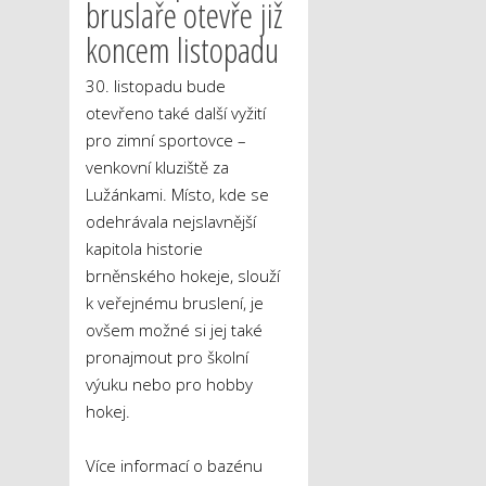
bruslaře otevře již
koncem listopadu
30. listopadu bude
otevřeno také další vyžití
pro zimní sportovce –
venkovní kluziště za
Lužánkami. Místo, kde se
odehrávala nejslavnější
kapitola historie
brněnského hokeje, slouží
k veřejnému bruslení, je
ovšem možné si jej také
pronajmout pro školní
výuku nebo pro hobby
hokej.
Více informací o bazénu