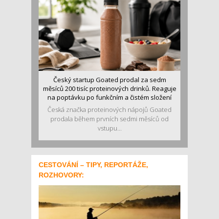
Český startup Goated prodal za sedm
měsíců 200 tisíc proteinových drinků. Reaguje
na poptávku po funkčním a čistém složení
Česká značka proteinových nápojů Goated
prodala během prvních sedmi měsíců od
vstupu...
CESTOVÁNÍ – TIPY, REPORTÁŽE,
ROZHOVORY: