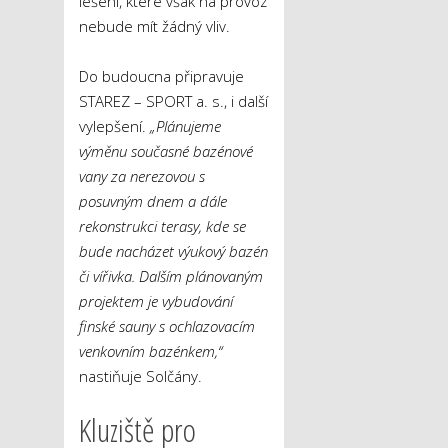
lešení, které však na provoz
nebude mít žádný vliv.
Do budoucna připravuje
STAREZ – SPORT a. s., i další
vylepšení.
„Plánujeme
výměnu současné bazénové
vany za nerezovou s
posuvným dnem a dále
rekonstrukci terasy, kde se
bude nacházet výukový bazén
či vířivka. Dalším plánovaným
projektem je vybudování
finské sauny s ochlazovacím
venkovním bazénkem,“
nastiňuje Solčány.
Kluziště pro