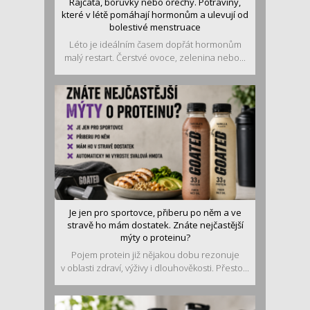
Rajčata, borůvky nebo ořechy. Potraviny,
které v létě pomáhají hormonům a ulevují od
bolestivé menstruace
Léto je ideálním časem dopřát hormonům
malý restart. Čerstvé ovoce, zelenina nebo...
Je jen pro sportovce, přiberu po něm a ve
stravě ho mám dostatek. Znáte nejčastější
mýty o proteinu?
Pojem protein již nějakou dobu rezonuje
v oblasti zdraví, výživy i dlouhověkosti. Přesto...