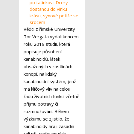
po tatínkovi: Dcery
dostanou do vínku
krásu, synové potíže se
srdcem
Vědci z římské Univerzity
Tor Vergata vydali koncem
roku 2019 studii, která
popisuje působení
kanabinoidů, látek
obsažených v rostlinách
konopí, na lidský
kanabinoidní systém, jenž
má klíčový vliv na celou
řadu životních funkcí včetně
příjmu potravy či
rozmnožování.
Během
výzkumu se zjistilo, že
kanabinoidy hrají zásadní
roli při vzniku nových