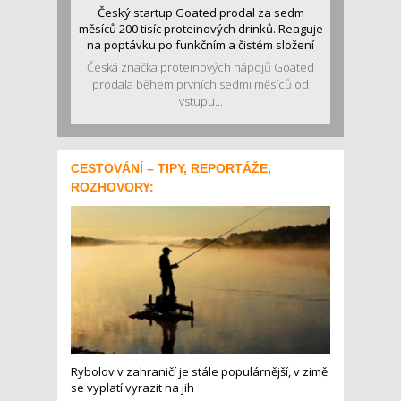
Český startup Goated prodal za sedm
měsíců 200 tisíc proteinových drinků. Reaguje
na poptávku po funkčním a čistém složení
Česká značka proteinových nápojů Goated
prodala během prvních sedmi měsíců od
vstupu...
CESTOVÁNÍ – TIPY, REPORTÁŽE,
ROZHOVORY:
Rybolov v zahraničí je stále populárnější, v zimě
se vyplatí vyrazit na jih