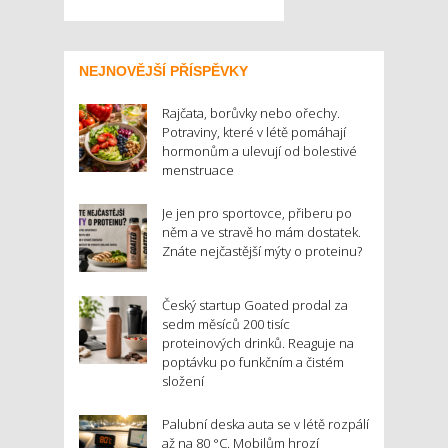
NEJNOVĚJŠÍ PŘÍSPĚVKY
Rajčata, borůvky nebo ořechy.
Potraviny, které v létě pomáhají
hormonům a ulevují od bolestivé
menstruace
Je jen pro sportovce, přiberu po
něm a ve stravě ho mám dostatek.
Znáte nejčastější mýty o proteinu?
Český startup Goated prodal za
sedm měsíců 200 tisíc
proteinových drinků. Reaguje na
poptávku po funkčním a čistém
složení
Palubní deska auta se v létě rozpálí
až na 80 °C. Mobilům hrozí