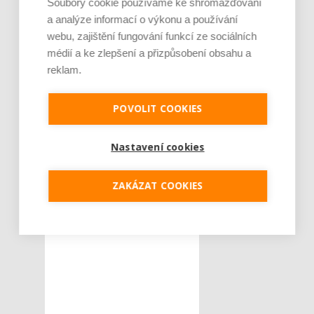
Kateřina Veselá.
Soubory cookie používáme ke shromažďování
a analýze informací o výkonu a používání
webu, zajištění fungování funkcí ze sociálních
Tweet
médií a ke zlepšení a přizpůsobení obsahu a
reklam.
kouření
ŠTÍTKY :
marihuany
POVOLIT COOKIES
plodnost
pomalé spermie
Nastavení cookies
Repromeda
riziko potratu
ZAKÁZAT COOKIES