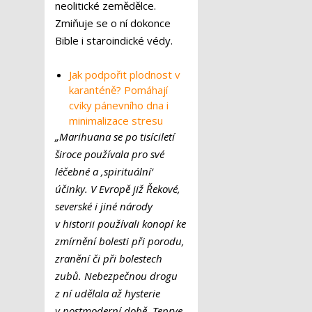
neolitické zemědělce.
Zmiňuje se o ní dokonce
Bible i staroindické védy.
Jak podpořit plodnost v
karanténě? Pomáhají
cviky pánevního dna i
minimalizace stresu
„Marihuana se po tisíciletí
široce používala pro své
léčebné a ‚spirituální‘
účinky. V Evropě již Řekové,
severské i jiné národy
v historii používali konopí ke
zmírnění bolesti při porodu,
zranění či při bolestech
zubů. Nebezpečnou drogu
z ní udělala až hysterie
v postmoderní době. Teprve