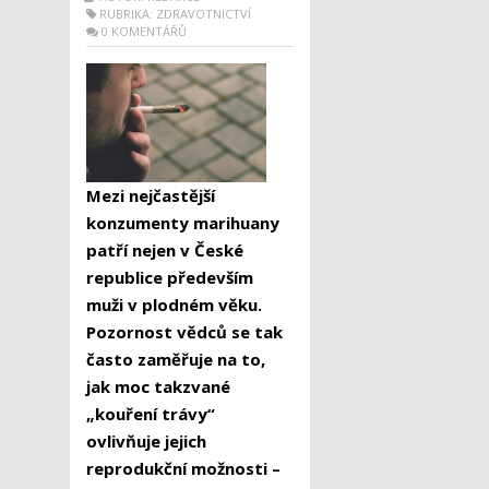
RUBRIKA:
ZDRAVOTNICTVÍ
0 KOMENTÁŘŮ
Mezi nejčastější
konzumenty marihuany
patří nejen v České
republice především
muži v plodném věku.
Pozornost vědců se tak
často zaměřuje na to,
jak moc takzvané
„kouření trávy“
ovlivňuje jejich
reprodukční možnosti –