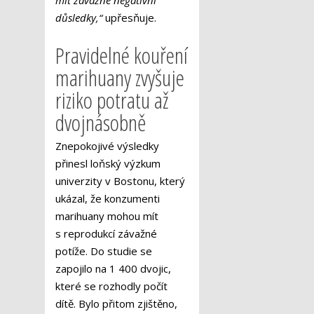
mít závažné negativní
důsledky,“
upřesňuje.
Pravidelné kouření
marihuany zvyšuje
riziko potratu až
dvojnásobně
Znepokojivé výsledky
přinesl loňský výzkum
univerzity v Bostonu, který
ukázal, že konzumenti
marihuany mohou mít
s reprodukcí závažné
potíže. Do studie se
zapojilo na 1 400 dvojic,
které se rozhodly počít
dítě. Bylo přitom zjištěno,