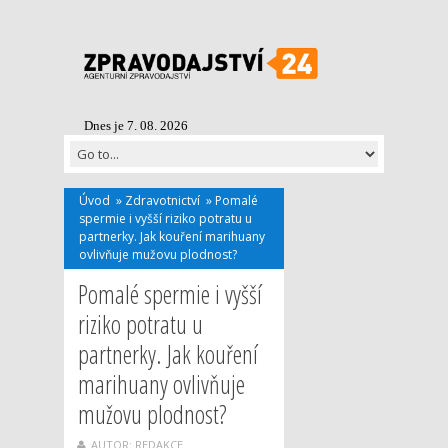
Dnes je 7. 08. 2026
Úvod
»
Zdravotnictví
»
Pomalé
spermie i vyšší riziko potratu u
partnerky. Jak kouření marihuany
ovlivňuje mužovu plodnost?
Pomalé spermie i vyšší
riziko potratu u
partnerky. Jak kouření
marihuany ovlivňuje
mužovu plodnost?
AUTOR: REDAKCE