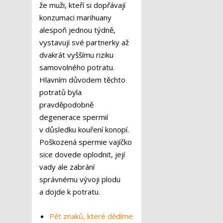
že muži, kteří si dopřávají
konzumaci marihuany
alespoň jednou týdně,
vystavují své partnerky až
dvakrát vyššímu riziku
samovolného potratu.
Hlavním důvodem těchto
potratů byla
pravděpodobně
degenerace spermií
v důsledku kouření konopí.
Poškozená spermie vajíčko
sice dovede oplodnit, její
vady ale zabrání
správnému vývoji plodu
a dojde k potratu.
Pět znaků, které dědíme