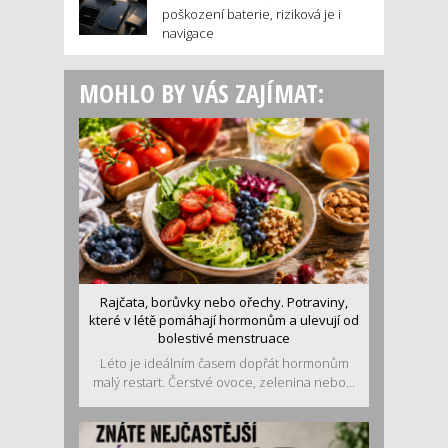
poškození baterie, riziková je i
navigace
MOHLO BY VÁS ZAJÍMAT:
Rajčata, borůvky nebo ořechy. Potraviny,
které v létě pomáhají hormonům a ulevují od
bolestivé menstruace
Léto je ideálním časem dopřát hormonům
malý restart. Čerstvé ovoce, zelenina nebo...