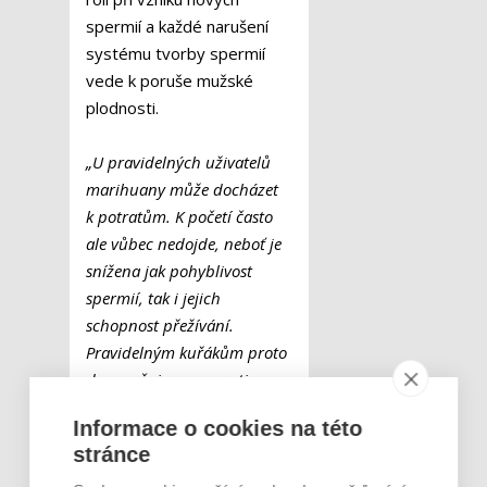
spermií a každé narušení
systému tvorby spermií
vede k poruše mužské
plodnosti.
„U pravidelných uživatelů
marihuany může docházet
k potratům. K početí často
ale vůbec nedojde, neboť je
snížena jak pohyblivost
spermií, tak i jejich
schopnost přežívání.
Pravidelným kuřákům proto
doporučujeme se proti
početí chránit a snahu o
Informace o cookies na této
dítě zahájit až po určité
stránce
době abstinence,“
uzavírá