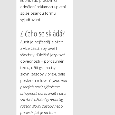
kupříkladu pracovníci
oddělení reklamací uplatní
spíše psanou formu
vyjadřování.
Z čeho se skládá?
Audit je nejčastěji složen
z více částí, aby ověřil
všechny důležité jazykové
dovednosti – porozumění
textu, užití gramatiky a
slovní zásoby v praxi, dále
poslech i mluvení.
„Formou
psaných testů zjišťujeme
schopnost porozumět textu,
správné užívání gramatiky,
rozsah slovní zásoby nebo
poslech. Jak je na tom