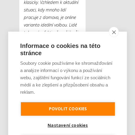
klasicky. Vzhledem k aktuální
situaci, kdy mnoho lidí
pracuje z domova, je online
varianta ideální volbou. Lidé
tak navíc efektivně využijí svůj
čas pro vzdělávání,“
říká
Informace o cookies na této
Simona Škurková.
stránce
Opakování je matka
Soubory cookie používáme ke shromažďování
moudrosti a pravidelné
a analýze informací o výkonu a používání
testování je základem
webu, zajištění fungování funkcí ze sociálních
každé dobré metodiky.
médií a ke zlepšení a přizpůsobení obsahu a
reklam.
Proto je ideální audit
opakovat, nejlépe jednou
až dvakrát ročně. Díky tomu
POVOLIT COOKIES
lze zjistit progres a
případně upravit požadavky
Nastavení cookies
studenta.