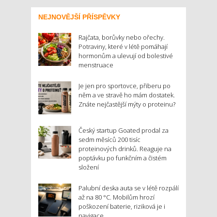
NEJNOVĚJŠÍ PŘÍSPĚVKY
Rajčata, borůvky nebo ořechy.
Potraviny, které v létě pomáhají
hormonům a ulevují od bolestivé
menstruace
Je jen pro sportovce, přiberu po
něm a ve stravě ho mám dostatek.
Znáte nejčastější mýty o proteinu?
Český startup Goated prodal za
sedm měsíců 200 tisíc
proteinových drinků. Reaguje na
poptávku po funkčním a čistém
složení
Palubní deska auta se v létě rozpálí
až na 80 °C. Mobilům hrozí
poškození baterie, riziková je i
navigace