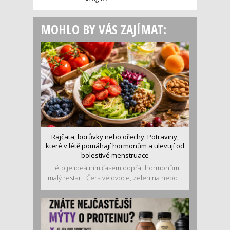
MOHLO BY VÁS ZAJÍMAT:
Rajčata, borůvky nebo ořechy. Potraviny,
které v létě pomáhají hormonům a ulevují od
bolestivé menstruace
Léto je ideálním časem dopřát hormonům
malý restart. Čerstvé ovoce, zelenina nebo...