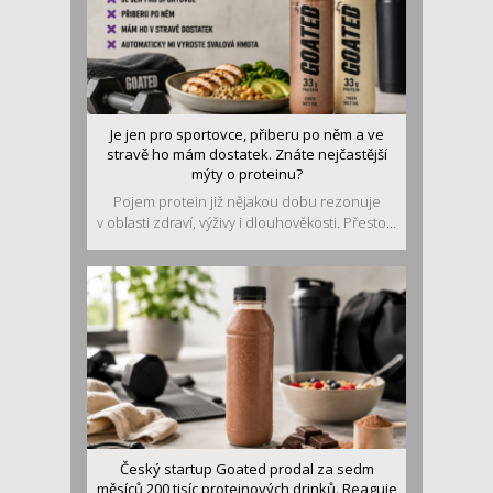
Je jen pro sportovce, přiberu po něm a ve
stravě ho mám dostatek. Znáte nejčastější
mýty o proteinu?
Pojem protein již nějakou dobu rezonuje
v oblasti zdraví, výživy i dlouhověkosti. Přesto...
Český startup Goated prodal za sedm
měsíců 200 tisíc proteinových drinků. Reaguje