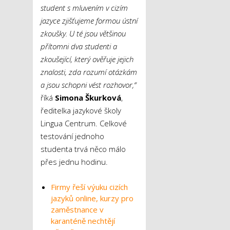
student s mluvením v cizím
jazyce zjišťujeme formou ústní
zkoušky. U té jsou většinou
přítomni dva studenti a
zkoušející, který ověřuje jejich
znalosti, zda rozumí otázkám
a jsou schopni vést rozhovor,“
říká
Simona Škurková
,
ředitelka jazykové školy
Lingua Centrum. Celkové
testování jednoho
studenta trvá něco málo
přes jednu hodinu.
Firmy řeší výuku cizích
jazyků online, kurzy pro
zaměstnance v
karanténě nechtějí