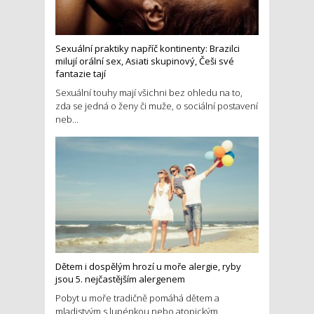
Sexuální praktiky napříč kontinenty: Brazilci
milují orální sex, Asiati skupinový, Češi své
fantazie tají
Sexuální touhy mají všichni bez ohledu na to,
zda se jedná o ženy či muže, o sociální postavení
neb...
Dětem i dospělým hrozí u moře alergie, ryby
jsou 5. nejčastějším alergenem
Pobyt u moře tradičně pomáhá dětem a
mladistvým s lupénkou nebo atopickým