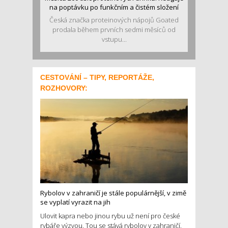
na poptávku po funkčním a čistém složení
Česká značka proteinových nápojů Goated
prodala během prvních sedmi měsíců od
vstupu...
CESTOVÁNÍ – TIPY, REPORTÁŽE,
ROZHOVORY:
Rybolov v zahraničí je stále populárnější, v zimě
se vyplatí vyrazit na jih
Ulovit kapra nebo jinou rybu už není pro české
rybáře výzvou. Tou se stává rybolov v zahraničí.