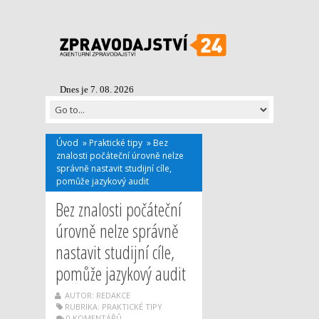
Dnes je 7. 08. 2026
Úvod
»
Praktické tipy
»
Bez
znalosti počáteční úrovně nelze
správně nastavit studijní cíle,
pomůže jazykový audit
Bez znalosti počáteční
úrovně nelze správně
nastavit studijní cíle,
pomůže jazykový audit
AUTOR: REDAKCE
RUBRIKA:
PRAKTICKÉ TIPY
0 KOMENTÁŘŮ