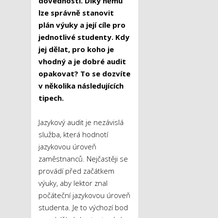
dovedností. Díky němu
lze správně stanovit
plán výuky a její cíle pro
jednotlivé studenty. Kdy
jej dělat, pro koho je
vhodný a je dobré audit
opakovat? To se dozvíte
v několika následujících
tipech.
Jazykový audit je nezávislá
služba, která hodnotí
jazykovou úroveň
zaměstnanců. Nejčastěji se
provádí před začátkem
výuky, aby lektor znal
počáteční jazykovou úroveň
studenta. Je to výchozí bod