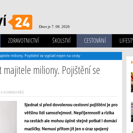
Dnes je 7. 08. 2026
ZDRAVOTNICTVÍ
ŠKOLSTVÍ
CESTOVÁNÍ
LIFEST
jitele miliony. Pojištění se vyplatí nejen na cesty
 majitele miliony. Pojištění se
0 KOMENTÁŘŮ
Sjednat si před dovolenou cestovní pojištění je pro
většinu lidí samozřejmost. Nepříjemnosti a rizika
na cestách ale mohou úplně stejně potkat i domácí
mazlíčky. Nemusí přitom jít jen o úraz spojený