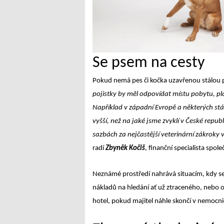
Se psem na cesty
Pokud nemá pes či kočka uzavřenou stálou p
pojistky by měl odpovídat místu pobytu, p
Například v západní Evropě a některých st
vyšší, než na jaké jsme zvyklí v České repu
sazbách za nejčastější veterinární zákroky v
radí
Zbyněk Kočiš
, finanční specialista spole
Neznámé prostředí nahrává situacím, kdy se
nákladů na hledání ať už ztraceného, nebo o
hotel, pokud majitel náhle skončí v nemocnic