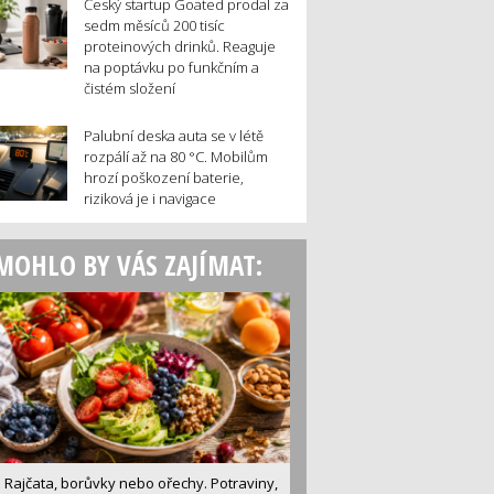
Český startup Goated prodal za
sedm měsíců 200 tisíc
proteinových drinků. Reaguje
na poptávku po funkčním a
čistém složení
Palubní deska auta se v létě
rozpálí až na 80 °C. Mobilům
hrozí poškození baterie,
riziková je i navigace
MOHLO BY VÁS ZAJÍMAT:
Rajčata, borůvky nebo ořechy. Potraviny,