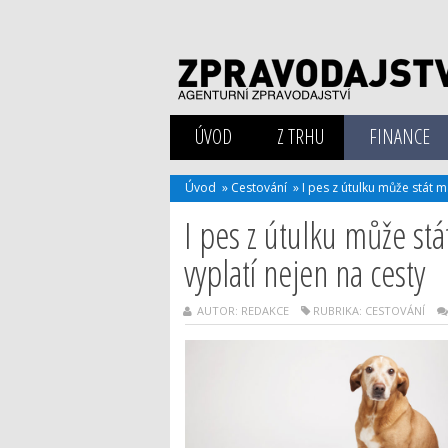
ÚVOD
Z TRHU
FINANCE
Úvod
»
Cestování
»
I pes z útulku může stát ma
I pes z útulku může stát
vyplatí nejen na cesty
AUTOR: REDAKCE
RUBRIKA:
CESTOVÁNÍ