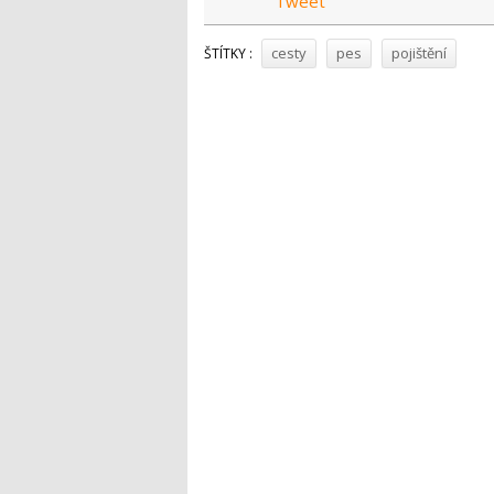
Tweet
cesty
pes
pojištění
ŠTÍTKY :