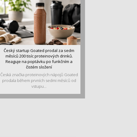
Český startup Goated prodal za sedm
měsíců 200 tisíc proteinových drinků.
Reaguje na poptávku po funkčním a
čistém složení
Česká značka proteinových nápojů Goated
prodala během prvních sedmi měsíců od
vstupu...