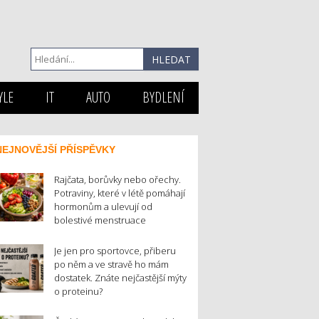
YLE
IT
AUTO
BYDLENÍ
NEJNOVĚJŠÍ PŘÍSPĚVKY
Rajčata, borůvky nebo ořechy.
Potraviny, které v létě pomáhají
hormonům a ulevují od
bolestivé menstruace
Je jen pro sportovce, přiberu
po něm a ve stravě ho mám
dostatek. Znáte nejčastější mýty
o proteinu?