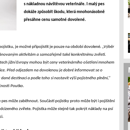
s nákladnou návštěvou veterináře. I malý pes
dokáže způsobit škodu, která mnohonásobně
přesáhne cenu samotné dovolené.
ojistku, je možné připojistit je pouze na období dovolené.
„Výběr
lánovaným aktivitám a samozřejmě také konkrétnímu zvířeti.
átech jižní Evropy mohou být ceny veterinárního ošetření mnohem
blice. Před odjezdem na dovolenou je dobré informovat se o
 dané destinaci a podle toho si nastavit výši pojistného plnění,“
čnosti
Poutko
.
 pes může zaběhnout. Součástí pojistky proto může být i pojištění
dcizeného zvířete. Pojistka může stejně tak pokrýt náklady na psí
i.