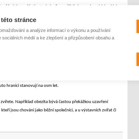
může být součástí veterinárního pojištění psa, ale nabízí se i jako
této stránce
omažďování a analýze informací o výkonu a používání
matické
e sociálních médií a ke zlepšení a přizpůsobení obsahu a
ízí většina pojišťoven pouze pro psy a kočky. Ani majitelé těchto
a pojistku dosáhnout. Důležitou roli hraje věk zvířete, a to jak
jistitelný věk začíná na osmi týdnech, což je obvyklá doba, kdy
 majiteli. Některé pojišťovny stanovují spodní věkovou hranici
 může záviset i na velikosti psa – větší plemena jsou v tomto
to hranici stanovují na osm let.
e zvířete. Například obezita bývá častou překážkou uzavření
 kteří jsou chováni jako běžní společníci, a u výstavních zvířat či