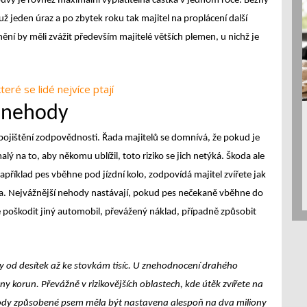
uvy je rovněž maximální vyplatitelná částka v jednom roce. Běžný
 jeden úraz a po zbytek roku tak majitel na proplácení další
nění by měli zvážit především majitelé větších plemen, u nichž je
teré se lidé nejvíce ptají
í nehody
ojištění zodpovědnosti. Řada majitelů se domnívá, že pokud je
alý na to, aby někomu ublížil, toto riziko se jich netýká. Škoda ale
říklad pes vběhne pod jízdní kolo, zodpovídá majitel zvířete jak
kola. Nejvážnější nehody nastávají, pokud pes nečekaně vběhne do
že poškodit jiný automobil, převážený náklad, případně způsobit
y od desítek až ke stovkám tisíc. U znehodnocení drahého
y korun. Převážně v rizikovějších oblastech, kde útěk zvířete na
a škody způsobené psem měla být nastavena alespoň na dva miliony