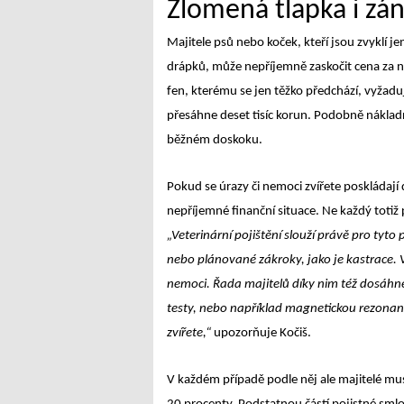
Zlomená tlapka i zá
Majitele psů nebo koček, kteří jsou zvyklí j
drápků, může nepříjemně zaskočit cena za 
fen, kterému se jen těžko předchází, vyžadu
přesáhne deset tisíc korun. Podobně nákladné
běžném doskoku.
Pokud se úrazy či nemoci zvířete poskládaj
nepříjemné finanční situace. Ne každý totiž po
„Veterinární pojištění slouží právě pro tyto
nebo plánované zákroky, jako je kastrace. Vy
nemoci. Řada majitelů díky nim též dosáhne 
testy, nebo například magnetickou rezonanci
zvířete,“
upozorňuje Kočiš.
V každém případě podle něj ale majitelé mus