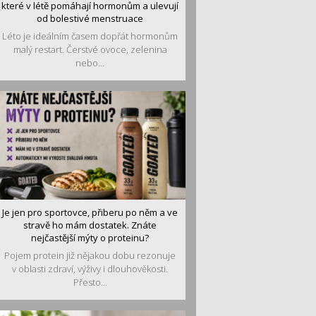
které v létě pomáhají hormonům a ulevují
od bolestivé menstruace
Léto je ideálním časem dopřát hormonům
malý restart. Čerstvé ovoce, zelenina
nebo...
Je jen pro sportovce, přiberu po něm a ve
stravě ho mám dostatek. Znáte
nejčastější mýty o proteinu?
Pojem protein již nějakou dobu rezonuje
v oblasti zdraví, výživy i dlouhověkosti.
Přesto...