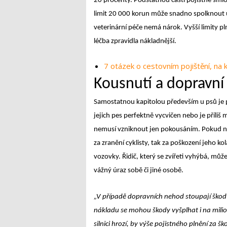
20 procenty. Podstatnou částí pojistné smlo
limit 20 000 korun může snadno spolknout už
veterinární péče nemá nárok. Vyšší limity pl
léčba zpravidla nákladnější.
7 otázek o cestovním pojištění, na k
Kousnutí a dopravn
Samostatnou kapitolou především u psů je p
jejich pes perfektně vycvičen nebo je příliš m
nemusí vzniknout jen pokousáním. Pokud nap
za zranění cyklisty, tak za poškození jeho 
vozovky. Řidič, který se zvířeti vyhýbá, mů
vážný úraz sobě či jiné osobě.
„V případě dopravních nehod stoupají škod
nákladu se mohou škody vyšplhat i na milion
silnici hrozí, by výše pojistného plnění z