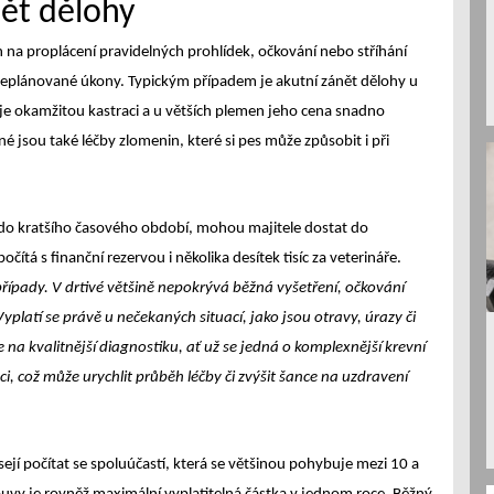
nět dělohy
en na proplácení pravidelných prohlídek, očkování nebo stříhání
neplánované úkony. Typickým případem je akutní zánět dělohy u
je okamžitou kastraci a u větších plemen jeho cena snadno
 jsou také léčby zlomenin, které si pes může způsobit i při
í do kratšího časového období, mohou majitele dostat do
čítá s finanční rezervou i několika desítek tisíc za veterináře.
 případy. V drtivé většině nepokrývá běžná vyšetření, očkování
platí se právě u nečekaných situací, jako jsou otravy, úrazy či
na kvalitnější diagnostiku, ať už se jedná o komplexnější krevní
, což může urychlit průběh léčby či zvýšit šance na uzdravení
ejí počítat se spoluúčastí, která se většinou pohybuje mezi 10 a