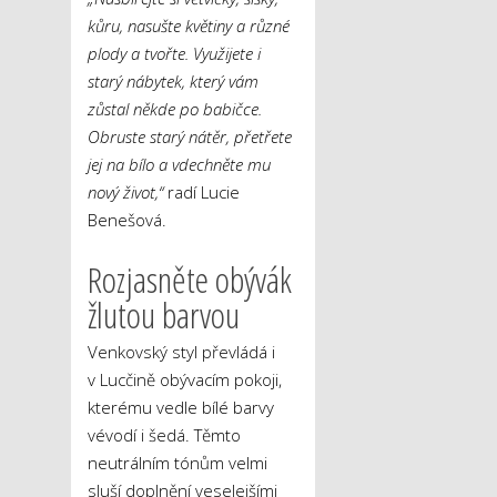
kůru, nasušte květiny a různé
plody a tvořte. Využijete i
starý nábytek, který vám
zůstal někde po babičce.
Obruste starý nátěr, přetřete
jej na bílo a vdechněte mu
nový život,“
radí Lucie
Benešová.
Rozjasněte obývák
žlutou barvou
Venkovský styl převládá i
v Lucčině obývacím pokoji,
kterému vedle bílé barvy
vévodí i šedá. Těmto
neutrálním tónům velmi
sluší doplnění veselejšími