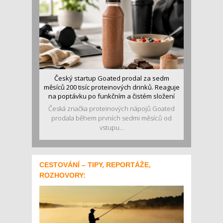
Český startup Goated prodal za sedm
měsíců 200 tisíc proteinových drinků. Reaguje
na poptávku po funkčním a čistém složení
Česká značka proteinových nápojů Goated
prodala během prvních sedmi měsíců od
vstupu...
CESTOVÁNÍ – TIPY, REPORTÁŽE,
ROZHOVORY: