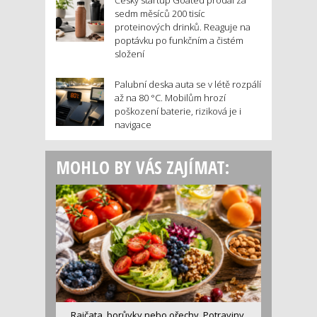
sedm měsíců 200 tisíc
proteinových drinků. Reaguje na
poptávku po funkčním a čistém
složení
Palubní deska auta se v létě rozpálí
až na 80 °C. Mobilům hrozí
poškození baterie, riziková je i
navigace
MOHLO BY VÁS ZAJÍMAT:
Rajčata, borůvky nebo ořechy. Potraviny,