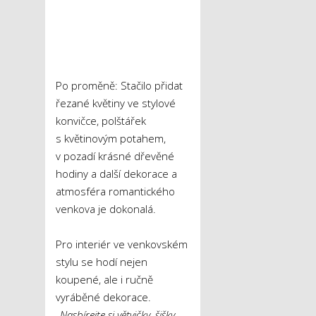
Po proměně: Stačilo přidat
řezané květiny ve stylové
konvičce, polštářek
s květinovým potahem,
v pozadí krásné dřevěné
hodiny a další dekorace a
atmosféra romantického
venkova je dokonalá.
Pro interiér ve venkovském
stylu se hodí nejen
koupené, ale i ručně
vyráběné dekorace.
„Nasbírejte si větvičky, šišky,