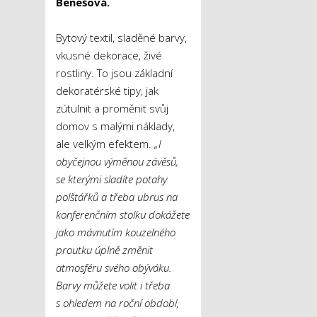
Benešová.
Bytový textil, sladěné barvy,
vkusné dekorace, živé
rostliny. To jsou základní
dekoratérské tipy, jak
zútulnit a proměnit svůj
domov s malými náklady,
ale velkým efektem.
„I
obyčejnou výměnou závěsů,
se kterými sladíte potahy
polštářků a třeba ubrus na
konferenčním stolku dokážete
jako mávnutím kouzelného
proutku úplně změnit
atmosféru svého obýváku.
Barvy můžete volit i třeba
s ohledem na roční období,