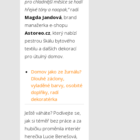
pro chladnější měsíce se hodí
hřejivé tóny a naopak,“
radí
Magda Jandová
, brand
manažerka e-shopu
Astoreo.cz
, který nabízí
pestrou škálu bytového
textilu a dalších dekorací
pro útulný domov.
Domov jako ze žurnálu?
Dlouhé záclony,
vyladěné barvy, osobité
doplňky, radí
dekoratérka
Ještě váháte? Podívejte se,
jak si téměř bez práce a za
hubičku proměnila interiér
herečka Lucie Benešová,