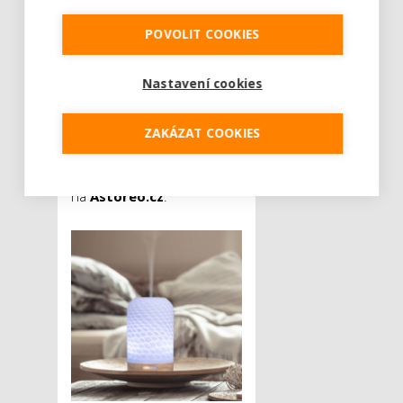
Dopřejte si nádherně
POVOLIT COOKIES
provoněný domov, který
podtrhne atmosféru.
Esenciální oleje dle výběru
Nastavení cookies
zase pomohou relaxovat,
zbavit se stresu a úzkosti.
ZAKÁZAT COOKIES
Krásné provedení z bílého
porcelánu a dřeva. Koupíte
na
Astoreo.cz
.