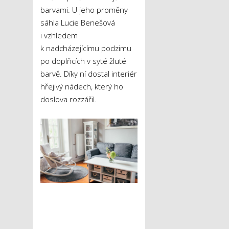
barvami. U jeho proměny
sáhla Lucie Benešová
i vzhledem
k nadcházejícímu podzimu
po doplňcích v syté žluté
barvě. Díky ní dostal interiér
hřejivý nádech, který ho
doslova rozzářil.