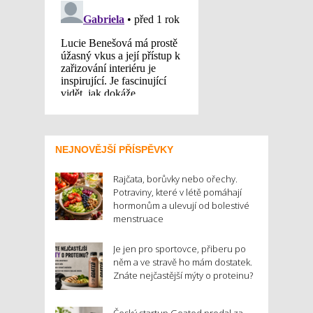
NEJNOVĚJŠÍ PŘÍSPĚVKY
Rajčata, borůvky nebo ořechy.
Potraviny, které v létě pomáhají
hormonům a ulevují od bolestivé
menstruace
Je jen pro sportovce, přiberu po
něm a ve stravě ho mám dostatek.
Znáte nejčastější mýty o proteinu?
Český startup Goated prodal za