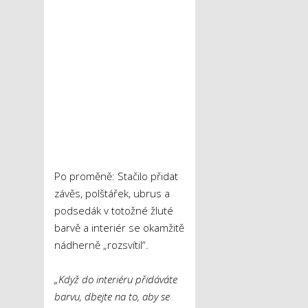
Po proměně: Stačilo přidat
závěs, polštářek, ubrus a
podsedák v totožné žluté
barvě a interiér se okamžitě
nádherně „rozsvítil“.
„Když do interiéru přidáváte
barvu, dbejte na to, aby se