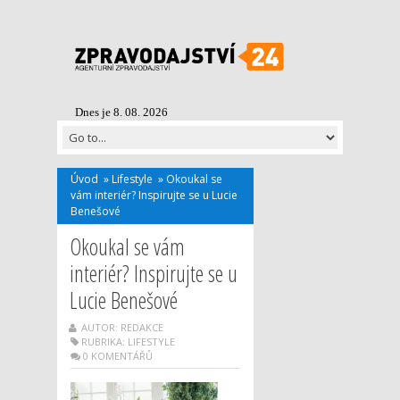
Dnes je 8. 08. 2026
Úvod
»
Lifestyle
»
Okoukal se
vám interiér? Inspirujte se u Lucie
Benešové
Okoukal se vám
interiér? Inspirujte se u
Lucie Benešové
AUTOR: REDAKCE
RUBRIKA:
LIFESTYLE
0 KOMENTÁŘŮ