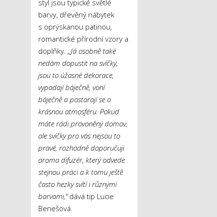
styl jsou typické světlé
barvy, dřevěný nábytek
s oprýskanou patinou,
romantické přírodní vzory a
doplňky.
„Já osobně také
nedám dopustit na svíčky,
jsou to úžasné dekorace,
vypadají báječně, voní
báječně a postarají se o
krásnou atmosféru. Pokud
máte rádi provoněný domov,
ale svíčky pro vás nejsou to
pravé, rozhodně doporučuji
aroma difuzér, který odvede
stejnou práci a k tomu ještě
často hezky svítí i různými
barvami,“
dává tip Lucie
Benešová.