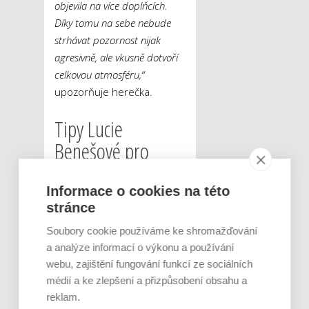
objevila na více doplňcích.
Díky tomu na sebe nebude
strhávat pozornost nijak
agresivně, ale vkusně dotvoří
celkovou atmosféru,“
upozorňuje herečka.
Tipy Lucie
Benešové pro
rychlou proměnu
interiéru
Informace o cookies na této
stránce
Ultrasonický difuzér
Soubory cookie používáme ke shromažďování
Omelia
a analýze informací o výkonu a používání
webu, zajištění fungování funkcí ze sociálních
Krásná dekorace a
médií a ke zlepšení a přizpůsobení obsahu a
zdravotní pomůcka pro
reklam.
aromaterapii v jednom.