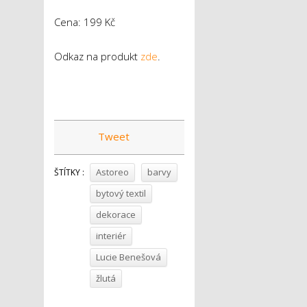
Cena: 199 Kč
Odkaz na produkt
zde
.
Tweet
Astoreo
barvy
ŠTÍTKY :
bytový textil
dekorace
interiér
Lucie Benešová
žlutá