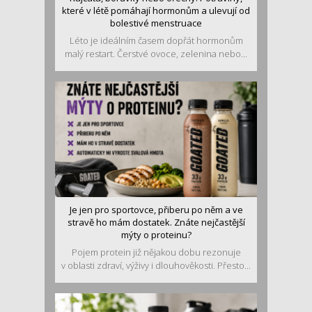
které v létě pomáhají hormonům a ulevují od
bolestivé menstruace
Léto je ideálním časem dopřát hormonům
malý restart. Čerstvé ovoce, zelenina nebo...
Je jen pro sportovce, přiberu po něm a ve
stravě ho mám dostatek. Znáte nejčastější
mýty o proteinu?
Pojem protein již nějakou dobu rezonuje
v oblasti zdraví, výživy i dlouhověkosti. Přesto...