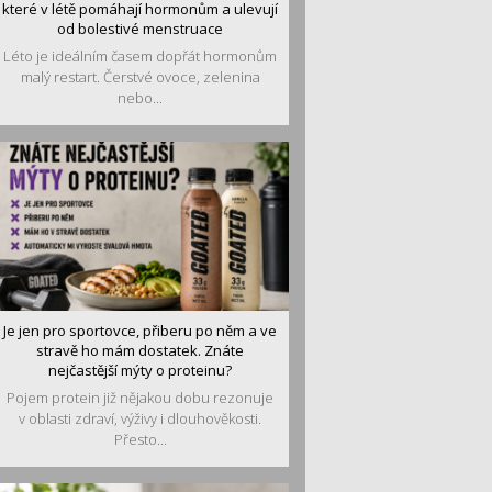
které v létě pomáhají hormonům a ulevují
od bolestivé menstruace
Léto je ideálním časem dopřát hormonům
malý restart. Čerstvé ovoce, zelenina
nebo...
Je jen pro sportovce, přiberu po něm a ve
stravě ho mám dostatek. Znáte
nejčastější mýty o proteinu?
Pojem protein již nějakou dobu rezonuje
v oblasti zdraví, výživy i dlouhověkosti.
Přesto...