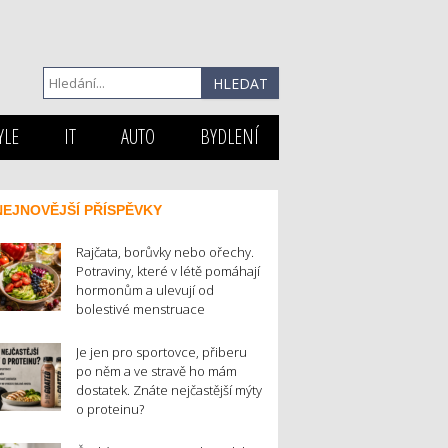
YLE
IT
AUTO
BYDLENÍ
NEJNOVĚJŠÍ PŘÍSPĚVKY
Rajčata, borůvky nebo ořechy.
Potraviny, které v létě pomáhají
hormonům a ulevují od
bolestivé menstruace
Je jen pro sportovce, přiberu
po něm a ve stravě ho mám
dostatek. Znáte nejčastější mýty
o proteinu?