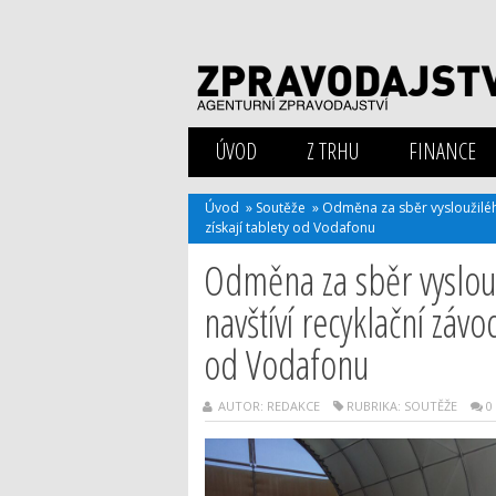
ÚVOD
Z TRHU
FINANCE
Úvod
»
Soutěže
»
Odměna za sběr vysloužilého
získají tablety od Vodafonu
Odměna za sběr vyslouž
navštíví recyklační závo
od Vodafonu
AUTOR: REDAKCE
RUBRIKA:
SOUTĚŽE
0