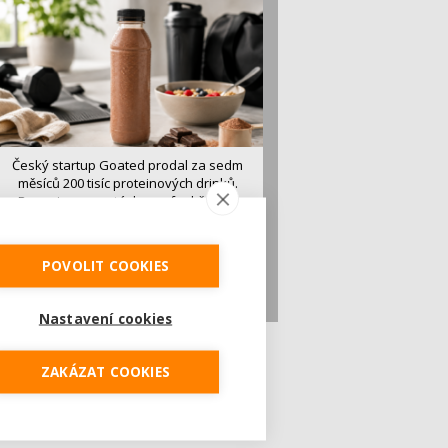
Český startup Goated prodal za sedm
měsíců 200 tisíc proteinových drinků.
Reaguje na poptávku po funkčním a
čistém složení
Česká značka proteinových nápojů Goated
prodala během prvních sedmi měsíců od
POVOLIT COOKIES
vstupu...
Nastavení cookies
ZAKÁZAT COOKIES