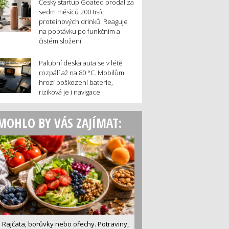
Český startup Goated prodal za
sedm měsíců 200 tisíc
proteinových drinků. Reaguje
na poptávku po funkčním a
čistém složení
Palubní deska auta se v létě
rozpálí až na 80 °C. Mobilům
hrozí poškození baterie,
riziková je i navigace
MOHLO BY VÁS ZAJÍMAT:
Rajčata, borůvky nebo ořechy. Potraviny,