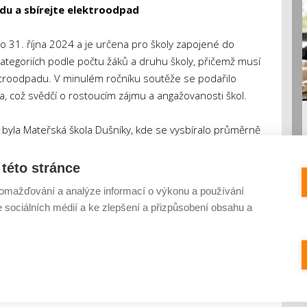
edu a sbírejte elektroodpad
 31. října 2024 a je určena pro školy zapojené do
 kategoriích podle počtu žáků a druhu školy, přičemž musí
ktroodpadu. V minulém ročníku soutěže se podařilo
, což svědčí o rostoucím zájmu a angažovanosti škol.
 byla Mateřská škola Dušníky, kde se vysbíralo průměrně
ké školy se letos zařadí mezi špičku a získají nejen
závodu? Zapojte se do Ekoedu i vy a přispějte ke zlepšení
této stránce
omažďování a analýze informací o výkonu a používání
e sociálních médií a ke zlepšení a přizpůsobení obsahu a
recyklace elektroodpadu
REMA systém
soutěž škol