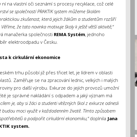
 ní na vlastní oči seznámí s procesy recyklace, což celé
erství se společností PRAKTIK system můžeme školám
 praktickou zkušenost, která jejich žákům a studentům rozšíří
ěříme, že tato novinka motivuje školy k ještě větší aktivitě,“
vá manažerka společnosti
REMA Systém
, jednoho
 sběr elektroodpadu v Česku.
sta k cirkulární ekonomice
kém trhu působí již přes třicet let, je lídrem v oblasti
lastů. Zaměřuje se na zpracování lednic, velkých i malých
roviny pro další výrobu. Exkurze do jejích provozů umožní
žité je správné nakládání s odpadem a jaký význam má
ílem je, aby si žáci a studenti vítězných škol z exkurze odnesli
které budou moci využít v každodenním životě. Tímto způsobem
otřebitelů a podpořit cirkulární ekonomiku,“
doplnila
Jana
KTIK system.