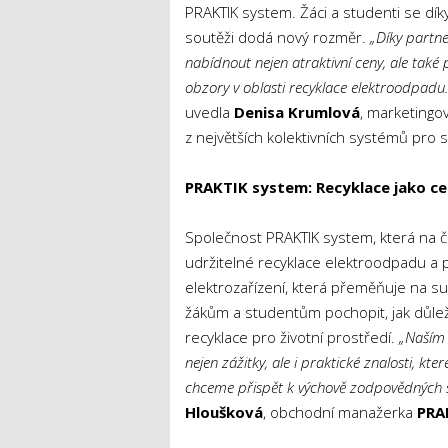
PRAKTIK system. Žáci a studenti se díky
soutěži dodá nový rozměr.
„Díky partn
nabídnout nejen atraktivní ceny, ale také
obzory v oblasti recyklace elektroodpadu. V
uvedla
Denisa Krumlová
, marketingo
z největších kolektivních systémů pro
PRAKTIK system: Recyklace jako ce
Společnost PRAKTIK system, která na čes
udržitelné recyklace elektroodpadu a p
elektrozařízení, která přeměňuje na su
žákům a studentům pochopit, jak důle
recyklace pro životní prostředí.
„Naším c
nejen zážitky, ale i praktické znalosti, 
chceme přispět k výchově zodpovědných sp
Hloušková
, obchodní manažerka
PRA