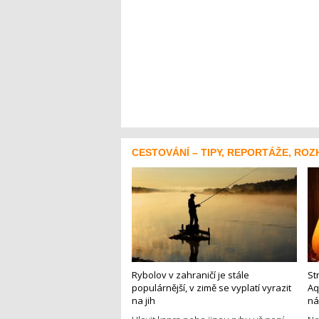
CESTOVÁNÍ – TIPY, REPORTÁŽE, ROZ
Rybolov v zahraničí je stále
St
populárnější, v zimě se vyplatí vyrazit
Aq
na jih
ná