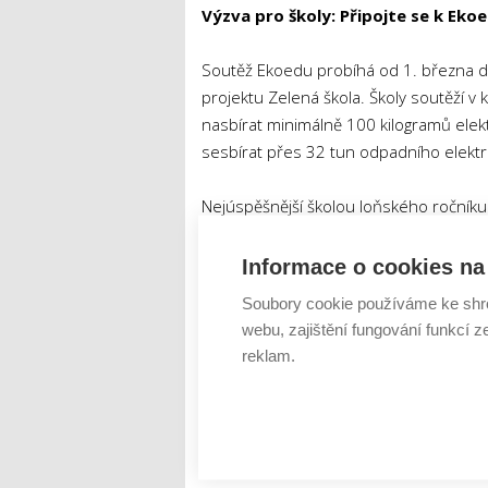
Výzva pro školy: Připojte se k Eko
Soutěž Ekoedu probíhá od 1. března do
projektu Zelená škola. Školy soutěží v
nasbírat minimálně 100 kilogramů ele
sesbírat přes 32 tun odpadního elektra
Nejúspěšnější školou loňského ročníku
656 kilogramů elektroodpadu na žáka. Ja
tablety, ale i exkurzi do recyklačního 
Informace o cookies na 
životního prostředí!
Soubory cookie používáme ke shr
webu, zajištění fungování funkcí z
reklam.
Tweet
Ekoedu
PRAKTIK system
ŠTÍTKY :
vzdělávácí exkurze