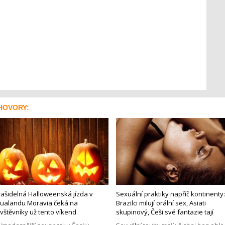
HOVORY:
rašidelná Halloweenská jízda v
Sexuální praktiky napříč kontinenty:
ualandu Moravia čeká na
Brazilci milují orální sex, Asiati
vštěvníky už tento víkend
skupinový, Češi své fantazie tají