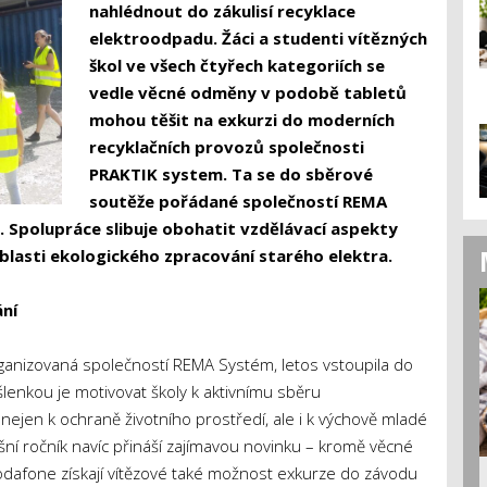
nahlédnout do zákulisí recyklace
elektroodpadu. Žáci a studenti vítězných
škol ve všech čtyřech kategoriích se
vedle věcné odměny v podobě tabletů
mohou těšit na exkurzi do moderních
recyklačních provozů společnosti
PRAKTIK system. Ta se do sběrové
soutěže pořádané společností REMA
. Spolupráce slibuje obohatit vzdělávací aspekty
blasti ekologického zpracování starého elektra.
ní
ganizovaná společností REMA Systém, letos vstoupila do
lenkou je motivovat školy k aktivnímu sběru
í nejen k ochraně životního prostředí, ale i k výchově mladé
ní ročník navíc přináší zajímavou novinku – kromě věcné
odafone získají vítězové také možnost exkurze do závodu