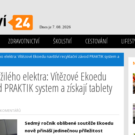
Dnes je 7. 08. 2026
ZDRAVOTNICTVÍ
ŠKOLSTVÍ
CESTOVÁNÍ
LIFEST
 elektra: Vítězové Ekoedu navštíví recyklační závod PRAKTIK system a
ilého elektra: Vítězové Ekoedu
d PRAKTIK system a získají tablety
 KOMENTÁŘŮ
Sedmý ročník oblíbené soutěže Ekoedu
nově přináší jedinečnou příležitost