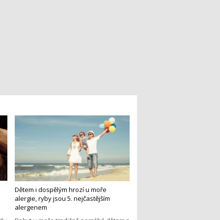
Dětem i dospělým hrozí u moře
alergie, ryby jsou 5. nejčastějším
alergenem