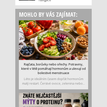
navigace
MOHLO BY VÁS ZAJÍMAT:
Rajčata, borůvky nebo ořechy. Potraviny,
které v létě pomáhají hormonům a ulevují od
bolestivé menstruace
Léto je ideálním časem dopřát hormonům
malý restart. Čerstvé ovoce, zelenina nebo...