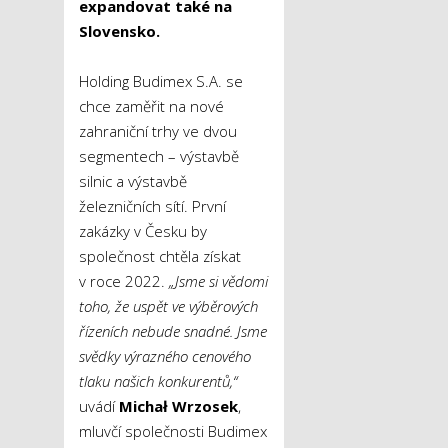
expandovat také na
Slovensko.
Holding Budimex S.A. se
chce zaměřit na nové
zahraniční trhy ve dvou
segmentech – výstavbě
silnic a výstavbě
železničních sítí. První
zakázky v Česku by
společnost chtěla získat
v roce 2022.
„Jsme si vědomi
toho, že uspět ve výběrových
řízeních nebude snadné. Jsme
svědky výrazného cenového
tlaku našich konkurentů,“
uvádí
Michał Wrzosek
,
mluvčí společnosti Budimex