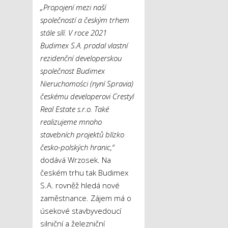
„Propojení mezi naší
společností a českým trhem
stále sílí. V roce 2021
Budimex S.A. prodal vlastní
rezidenční developerskou
společnost Budimex
Nieruchomości (nyní Spravia)
českému developerovi Crestyl
Real Estate s.r.o. Také
realizujeme mnoho
stavebních projektů blízko
česko-polských hranic,
“
dodává Wrzosek. Na
českém trhu tak Budimex
S.A. rovněž hledá nové
zaměstnance. Zájem má o
úsekové stavbyvedoucí
silniční a železniční