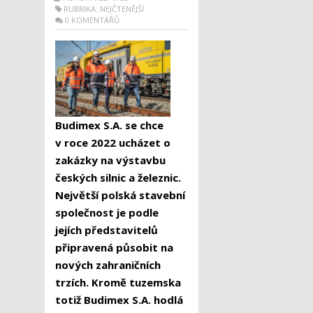
RUBRIKA:
NEJČTENĚJŠÍ
0 KOMENTÁŘŮ
Budimex S.A. se chce
v roce 2022 ucházet o
zakázky na výstavbu
českých silnic a železnic.
Největší polská stavební
společnost je podle
jejích představitelů
připravená působit na
nových zahraničních
trzích. Kromě tuzemska
totiž Budimex S.A. hodlá