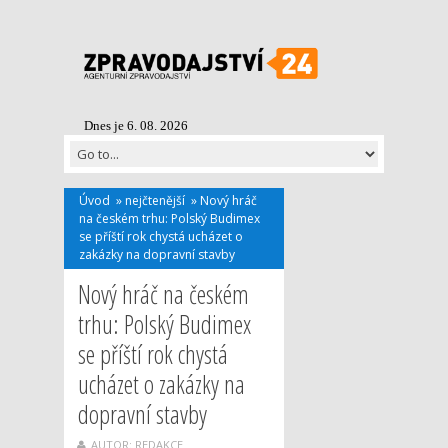
Dnes je 6. 08. 2026
Úvod
»
nejčtenější
»
Nový hráč
na českém trhu: Polský Budimex
se příští rok chystá ucházet o
zakázky na dopravní stavby
Nový hráč na českém
trhu: Polský Budimex
se příští rok chystá
ucházet o zakázky na
dopravní stavby
AUTOR: REDAKCE