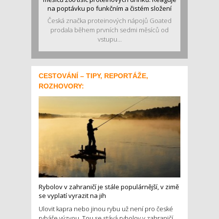
na poptávku po funkčním a čistém složení
Česká značka proteinových nápojů Goated
prodala během prvních sedmi měsíců od
vstupu...
CESTOVÁNÍ – TIPY, REPORTÁŽE,
ROZHOVORY:
Rybolov v zahraničí je stále populárnější, v zimě
se vyplatí vyrazit na jih
Ulovit kapra nebo jinou rybu už není pro české
rybáře výzvou. Tou se stává rybolov v zahraničí.