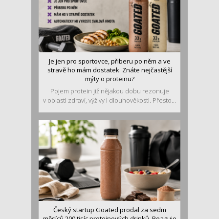
Je jen pro sportovce, přiberu po něm a ve
stravě ho mám dostatek. Znáte nejčastější
mýty o proteinu?
Pojem protein již nějakou dobu rezonuje
v oblasti zdraví, výživy i dlouhověkosti. Přesto...
Český startup Goated prodal za sedm
měsíců 200 tisíc proteinových drinků. Reaguje