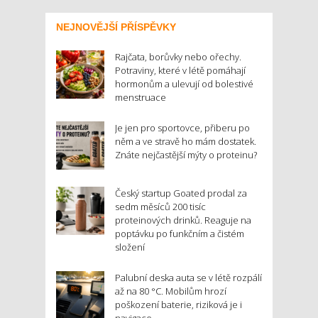
NEJNOVĚJŠÍ PŘÍSPĚVKY
Rajčata, borůvky nebo ořechy.
Potraviny, které v létě pomáhají
hormonům a ulevují od bolestivé
menstruace
Je jen pro sportovce, přiberu po
něm a ve stravě ho mám dostatek.
Znáte nejčastější mýty o proteinu?
Český startup Goated prodal za
sedm měsíců 200 tisíc
proteinových drinků. Reaguje na
poptávku po funkčním a čistém
složení
Palubní deska auta se v létě rozpálí
až na 80 °C. Mobilům hrozí
poškození baterie, riziková je i