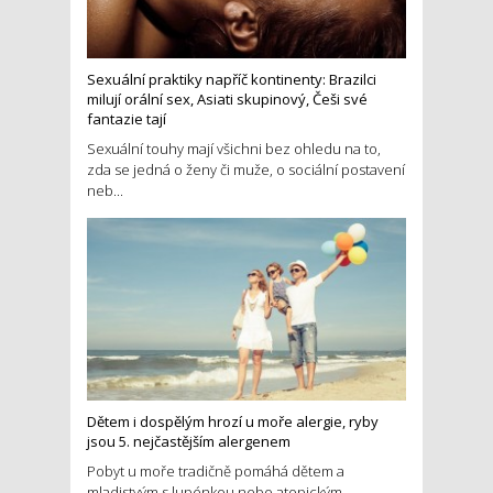
Sexuální praktiky napříč kontinenty: Brazilci
milují orální sex, Asiati skupinový, Češi své
fantazie tají
Sexuální touhy mají všichni bez ohledu na to,
zda se jedná o ženy či muže, o sociální postavení
neb...
Dětem i dospělým hrozí u moře alergie, ryby
jsou 5. nejčastějším alergenem
Pobyt u moře tradičně pomáhá dětem a
mladistvým s lupénkou nebo atopickým