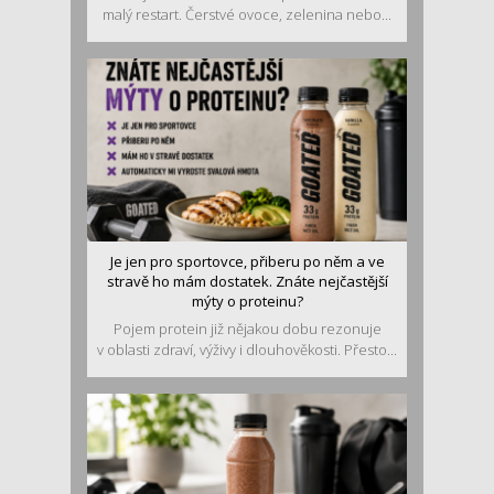
malý restart. Čerstvé ovoce, zelenina nebo...
Je jen pro sportovce, přiberu po něm a ve
stravě ho mám dostatek. Znáte nejčastější
mýty o proteinu?
Pojem protein již nějakou dobu rezonuje
v oblasti zdraví, výživy i dlouhověkosti. Přesto...