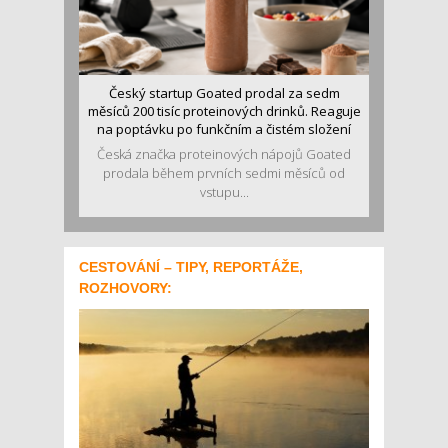
Český startup Goated prodal za sedm
měsíců 200 tisíc proteinových drinků. Reaguje
na poptávku po funkčním a čistém složení
Česká značka proteinových nápojů Goated
prodala během prvních sedmi měsíců od
vstupu...
CESTOVÁNÍ – TIPY, REPORTÁŽE,
ROZHOVORY: