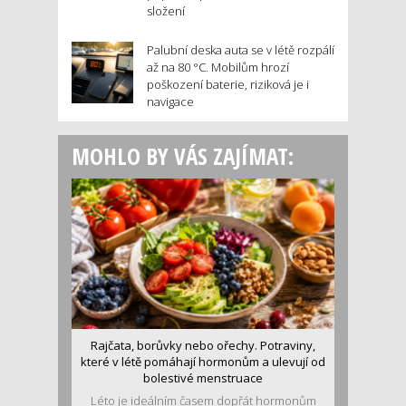
složení
Palubní deska auta se v létě rozpálí
až na 80 °C. Mobilům hrozí
poškození baterie, riziková je i
navigace
MOHLO BY VÁS ZAJÍMAT:
Rajčata, borůvky nebo ořechy. Potraviny,
které v létě pomáhají hormonům a ulevují od
bolestivé menstruace
Léto je ideálním časem dopřát hormonům