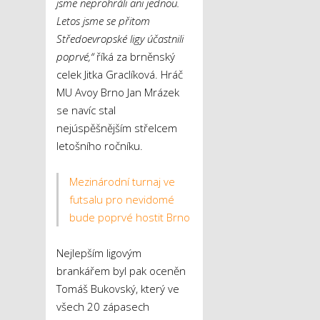
jsme neprohráli ani jednou.
Letos jsme se přitom
Středoevropské ligy účastnili
poprvé,“
říká za brněnský
celek Jitka Graclíková. Hráč
MU Avoy Brno Jan Mrázek
se navíc stal
nejúspěšnějším střelcem
letošního ročníku.
Mezinárodní turnaj ve
futsalu pro nevidomé
bude poprvé hostit Brno
Nejlepším ligovým
brankářem byl pak oceněn
Tomáš Bukovský, který ve
všech 20 zápasech