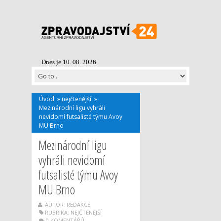
Dnes je 10. 08. 2026
Úvod
»
nejčtenější
»
Mezinárodní ligu vyhráli
nevidomí futsalisté týmu Avoy
MU Brno
Mezinárodní ligu
vyhráli nevidomí
futsalisté týmu Avoy
MU Brno
AUTOR: REDAKCE
RUBRIKA:
NEJČTENĚJŠÍ
0 KOMENTÁŘŮ