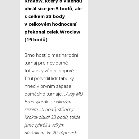
Kraków, který o víkendu
uhrál sice jen 5 bodů, ale
s celkem 33 body
v celkovém hodnocení
překonal celek Wroclaw
(19 bodů).
Brno hostilo mezinárodní
turnaj pro nevidomé
futsalisty vůbec poprvé.
Titul potvrdil lídr tabulky
hned v prvním zápase
domácího turnaje.
„
Avoy MU
Brno vyhrálo s celkovým
ziskem 50 bodů, stříbrný
Krakov získal 33 bodů, takže
jsme vyhráli s velkým
náskokem. Ve 20 zápasech