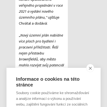
veřejného projednání v roce
2021 a vydání nového
územního plánu,“
ujišťuje
Chvátal a dodává:
„
Nový územní plán nabídne
více ploch pro bydlení i
pracovní příležitosti. Řeší
nejen přestavbu
brownfieldů, aby město
mohlo rozvíjet svůj potenciál
i uvnitř a bylo kompaktní,
ale také posílení koncepční
Informace o cookies na této
výstavby v širším centru
stránce
Brna. Jsem velmi rád, že se
Soubory cookie používáme ke shromažďování
nám daří stíhat plánovaný
a analýze informací o výkonu a používání
časový harmonogram, ačkoli
webu, zajištění fungování funkcí ze sociálních
tomu mnozí nevěřili. Věřím,