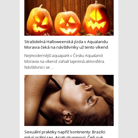
Strašidelná Halloweenská jízda v Aqualandu
Moravia čeká na návštěvníky už tento víkend
Nejmodernější aquapark v Česku Aqualand
Moravia na víkend zahalí tajemná atmosféra.
Návštěvníci se ...
Sexuální praktiky napříč kontinenty: Brazilci
milují orální sex, Asiati skupinový, Češi své