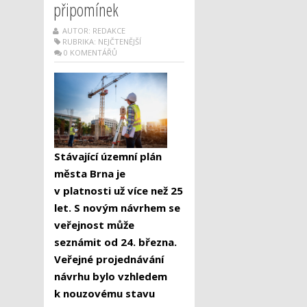
připomínek
AUTOR: REDAKCE
RUBRIKA:
NEJČTENĚJŠÍ
0 KOMENTÁŘŮ
Stávající územní plán
města Brna je
v platnosti už více než 25
let. S novým návrhem se
veřejnost může
seznámit od 24. března.
Veřejné projednávání
návrhu bylo vzhledem
k nouzovému stavu