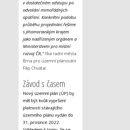
v dostatečném odstupu po
odvolání mimořádných
opatření. Konkrétní podobu
průběhu projednání řešíme
s Jihomoravským krajem
jako nadřízeným orgánem a
Ministerstvem pro místní
rozvoj ČR,“
říká radní města
Brna pro územní plánování
Filip Chvátal.
Závod s časem
Nový územní plán (ÚP) by
měl být kvůli vypršení
platnosti stávajícího
územního plánu vydán do
31. prosince 2022.
Vzhledem k tomu, že se