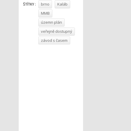
brno
Kaláb
ŠTÍTKY :
MMB
územn plán
veřejně dostupný
závod s časem