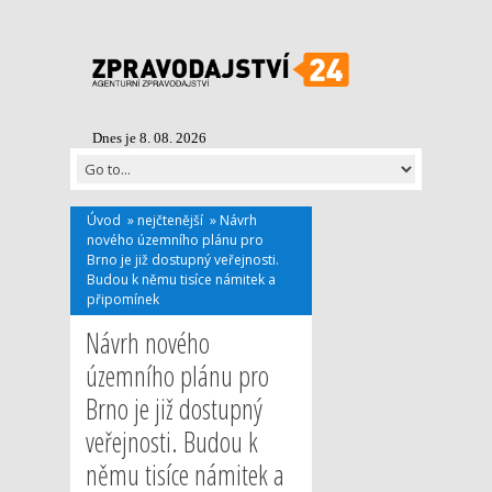
Dnes je 8. 08. 2026
Úvod
»
nejčtenější
»
Návrh
nového územního plánu pro
Brno je již dostupný veřejnosti.
Budou k němu tisíce námitek a
připomínek
Návrh nového
územního plánu pro
Brno je již dostupný
veřejnosti. Budou k
němu tisíce námitek a