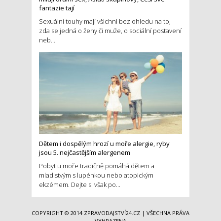
fantazie tají
Sexuální touhy mají všichni bez ohledu na to,
zda se jedná o ženy či muže, o sociální postavení
neb...
Dětem i dospělým hrozí u moře alergie, ryby
jsou 5. nejčastějším alergenem
Pobyt u moře tradičně pomáhá dětem a
mladistvým s lupénkou nebo atopickým
ekzémem. Dejte si však po...
COPYRIGHT © 2014
ZPRAVODAJSTVÍ24.CZ
| VŠECHNA PRÁVA
VYHRAZENA