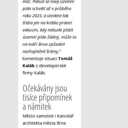
meč. Pokud se nový územní
plán schválí až v průběhu
roku 2023, a vznikne tak
třeba jen na krátko právní
vakuum, kdy nebude platit
územní plán žádný, může to
na tváři Brna způsobit
nezhojitelné šrámy,“
komentuje situaci
Tomáš
Kaláb
z developerské
firmy Kaláb.
Očekávány jsou
tisíce připomínek
a námitek
Město samotné i Kancelář
architekta města Brna