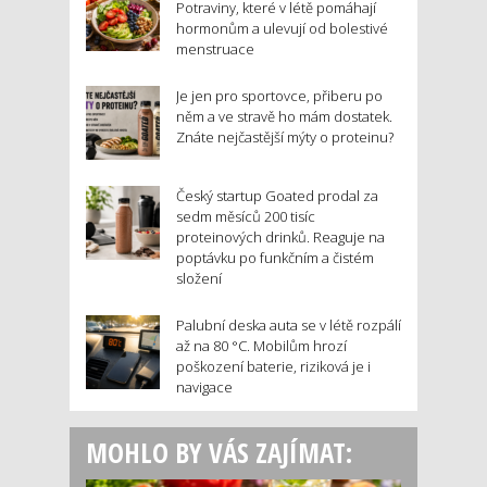
Potraviny, které v létě pomáhají
hormonům a ulevují od bolestivé
menstruace
Je jen pro sportovce, přiberu po
něm a ve stravě ho mám dostatek.
Znáte nejčastější mýty o proteinu?
Český startup Goated prodal za
sedm měsíců 200 tisíc
proteinových drinků. Reaguje na
poptávku po funkčním a čistém
složení
Palubní deska auta se v létě rozpálí
až na 80 °C. Mobilům hrozí
poškození baterie, riziková je i
navigace
MOHLO BY VÁS ZAJÍMAT: