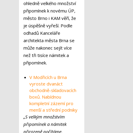
ohledně velkého množství
připomínek k novému ÚP,
město Brno i KAM věří, že
je úspěšně vyřeší. Podle
odhadů Kanceláře
architekta města Brna se
může nakonec sejít více
než tři tisíce námitek a
připomínek.
V Modřicích u Brna
vyroste dvanáct
obchodně-skladovacích
boxů. Nabídnou
kompletní zázemí pro
menší a střední podniky
„S velkým množstvím
připomínek a námitek
přirozeně počítáme.