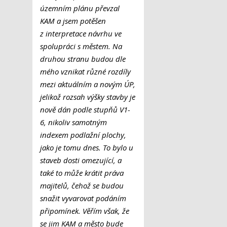
územním plánu převzal
KAM a jsem potěšen
z interpretace návrhu ve
spolupráci s městem. Na
druhou stranu budou dle
mého vznikat různé rozdíly
mezi aktuálním a novým ÚP,
jelikož rozsah výšky stavby je
nově dán podle stupňů V1-
6, nikoliv samotným
indexem podlažní plochy,
jako je tomu dnes. To bylo u
staveb dosti omezující, a
také to může krátit práva
majitelů, čehož se budou
snažit vyvarovat podáním
připomínek. Věřím však, že
se jim KAM a město bude