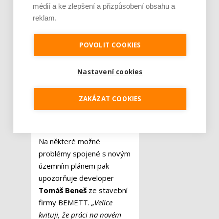
médií a ke zlepšení a přizpůsobení obsahu a
že pokud půjde vše podle
reklam.
plánu, stihne se nový
územní plán dokončit včas
.“
POVOLIT COOKIES
Možný
problém
Nastavení cookies
v pásmu
ZAKÁZAT COOKIES
povodňového
rizika
Na některé možné
problémy spojené s novým
územním plánem pak
upozorňuje developer
Tomáš Beneš
ze stavební
firmy BEMETT.
„Velice
kvituji, že práci na novém