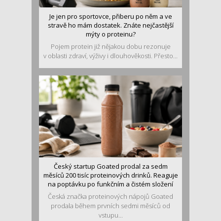
Je jen pro sportovce, přiberu po něm a ve
stravě ho mám dostatek. Znáte nejčastější
mýty o proteinu?
Pojem protein již nějakou dobu rezonuje
v oblasti zdraví, výživy i dlouhověkosti. Přesto...
Český startup Goated prodal za sedm
měsíců 200 tisíc proteinových drinků. Reaguje
na poptávku po funkčním a čistém složení
Česká značka proteinových nápojů Goated
prodala během prvních sedmi měsíců od
vstupu...