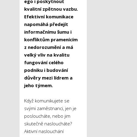
ego i poskytnout
kvalitní zpětnou vazbu.
Efektivní komunikace
napomáhá předejít
informačnímu šumu i
konfliktům pramenícím
z nedorozumění a má
velký vliv na kvalitu
fungování celého
podniku i budování
důvěry mezi lídrem a
jeho týmem.
Když komunikujete se
svými zaměstnanci, jen je
posloucháte, nebo jim
skutečně nasloucháte?
Aktivní naslouchání