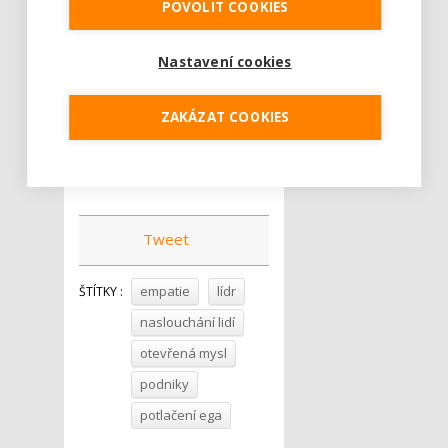
POVOLIT COOKIES
I diametrálně odlišné
pohledy na věc nebo
Nastavení cookies
přístupy v rozporu s vaší
obvyklou praxí by u vás
ZAKÁZAT COOKIES
měly dostat šanci, jen tak
se totiž můžete posunout
dál a rozšířit si obzory.
Tweet
empatie
lídr
ŠTÍTKY :
naslouchání lidí
otevřená mysl
podniky
potlačení ega