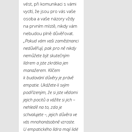
vést, při komunikaci s vámi
vycítí, že jsou pro vás vaše
osoba a vaše názory vždy
na prvním místě, nikdy vám
nebudou plně důvěřovat.
„Pokud vám vaši zaměstnanci
nedůvěřují, pak pro ně nikdy
nemůžete být skutečným
lídrem a jste zkrátka jen
manažerem. Klíčem
k budování důvěry je právě
empatie. Ukážete-li svým
podřízeným, že si jste vědomi
jejich pocitů a vážíte si jich –
nehledě na to, zda je
schvalujete –, jejich důvěra ve
vás mnohonásobně vzroste.
U empatického lídra mají lidé