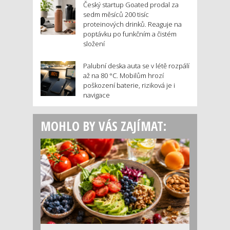
Český startup Goated prodal za
sedm měsíců 200 tisíc
proteinových drinků. Reaguje na
poptávku po funkčním a čistém
složení
Palubní deska auta se v létě rozpálí
až na 80 °C. Mobilům hrozí
poškození baterie, riziková je i
navigace
MOHLO BY VÁS ZAJÍMAT: