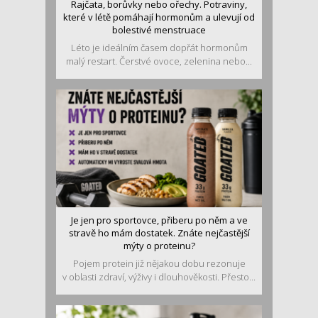
Rajčata, borůvky nebo ořechy. Potraviny,
které v létě pomáhají hormonům a ulevují od
bolestivé menstruace
Léto je ideálním časem dopřát hormonům
malý restart. Čerstvé ovoce, zelenina nebo...
Je jen pro sportovce, přiberu po něm a ve
stravě ho mám dostatek. Znáte nejčastější
mýty o proteinu?
Pojem protein již nějakou dobu rezonuje
v oblasti zdraví, výživy i dlouhověkosti. Přesto...