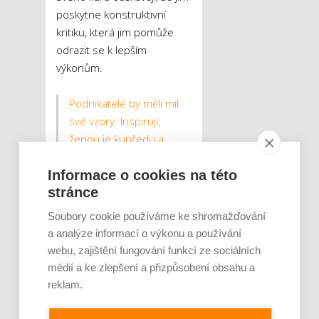
poskytne konstruktivní
kritiku, která jim pomůže
odrazit se k lepším
výkonům.
Podnikatelé by měli mít
své vzory: Inspirují,
ženou je kupředu a
nabízejí oporu, když se
Informace o cookies na této
příliš nedaří
stránce
Chcete-li být skutečný lídr,
Soubory cookie používáme ke shromažďování
měli byste se též naučit
a analýze informací o výkonu a používání
přistupovat k lidem bez
webu, zajištění fungování funkcí ze sociálních
předsudků a s otevřenou
médií a ke zlepšení a přizpůsobení obsahu a
myslí. Neodsuzujte lidi za
reklam.
jejich názory, snažte se
pochopit i ty rozdílné.