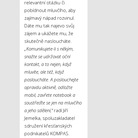
relevantní otázku či
pobídnout mluvčího, aby
zajímavý nápad rozvinul.
Dáte mu tak najevo svůj
zájem a ukážete mu, že
skutečně nasloucháte.
„Komunikujete-li s někým,
snažte se udržovat oční
kontakt, a to nejen, když
mluvíte, ale též, když
posloucháte. A poslouchejte
opravdu aktivně, odložte
mobil, zavřete notebook a
soustřeďte se jen na mluvčího
a jeho sdělení,“
radí Jiří
Jemelka, spoluzakladatel
sdružení křesťanských
podnikatelů KOMPAS.