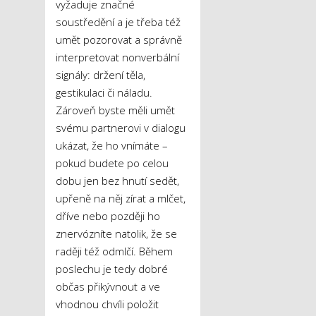
vyžaduje značné
soustředění a je třeba též
umět pozorovat a správně
interpretovat nonverbální
signály: držení těla,
gestikulaci či náladu.
Zároveň byste měli umět
svému partnerovi v dialogu
ukázat, že ho vnímáte –
pokud budete po celou
dobu jen bez hnutí sedět,
upřeně na něj zírat a mlčet,
dříve nebo později ho
znervózníte natolik, že se
raději též odmlčí. Během
poslechu je tedy dobré
občas přikývnout a ve
vhodnou chvíli položit