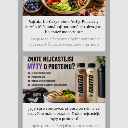
Rajčata, borůvky nebo ořechy. Potraviny,
které v létě pomáhají hormonům a ulevují od
bolestivé menstruace
Léto je ideálním časem dopřát hormonům
malý restart. Čerstvé ovoce, zelenina nebo...
Je jen pro sportovce, přiberu po něm a ve
stravě ho mám dostatek. Znáte nejčastější
mýty o proteinu?
Pojem protein již nějakou dobu rezonuje