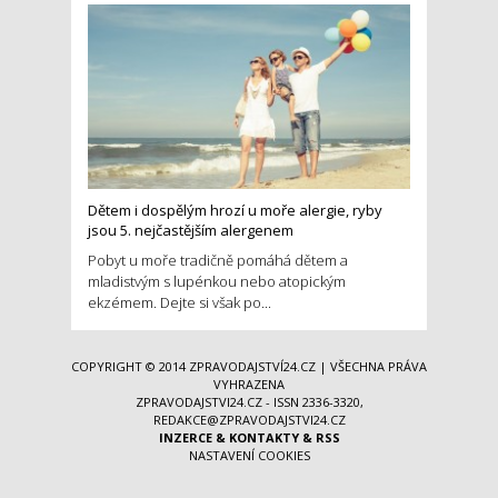
Dětem i dospělým hrozí u moře alergie, ryby
jsou 5. nejčastějším alergenem
Pobyt u moře tradičně pomáhá dětem a
mladistvým s lupénkou nebo atopickým
ekzémem. Dejte si však po...
COPYRIGHT © 2014
ZPRAVODAJSTVÍ24.CZ
| VŠECHNA PRÁVA
VYHRAZENA
ZPRAVODAJSTVI24.CZ - ISSN 2336-3320,
REDAKCE@ZPRAVODAJSTVI24.CZ
INZERCE
&
KONTAKTY
&
RSS
NASTAVENÍ COOKIES