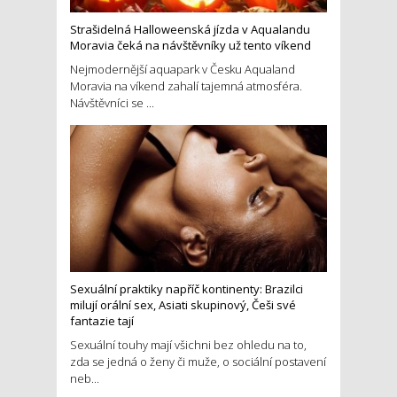
Strašidelná Halloweenská jízda v Aqualandu
Moravia čeká na návštěvníky už tento víkend
Nejmodernější aquapark v Česku Aqualand
Moravia na víkend zahalí tajemná atmosféra.
Návštěvníci se ...
Sexuální praktiky napříč kontinenty: Brazilci
milují orální sex, Asiati skupinový, Češi své
fantazie tají
Sexuální touhy mají všichni bez ohledu na to,
zda se jedná o ženy či muže, o sociální postavení
neb...