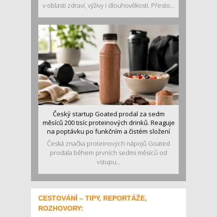
v oblasti zdraví, výživy i dlouhověkosti. Přesto...
Český startup Goated prodal za sedm
měsíců 200 tisíc proteinových drinků. Reaguje
na poptávku po funkčním a čistém složení
Česká značka proteinových nápojů Goated
prodala během prvních sedmi měsíců od
vstupu...
CESTOVÁNÍ – TIPY, REPORTÁŽE,
ROZHOVORY: