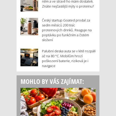
něm a ve stravě ho mám dostatek.
Znáte nejčastější mýty o proteinu?
Český startup Goated prodal za
sedm měsíců 200 tisíc
proteinových drinků. Reaguje na
poptávku po funkčním a čistém
složení
Palubní deska auta se v létě rozpálí
až na 80 °C. Mobilům hrozí
poškození baterie, riziková je i
navigace
MOHLO BY VÁS ZAJÍMAT: