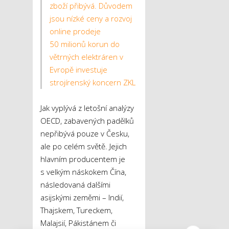
zboží přibývá. Důvodem
jsou nízké ceny a rozvoj
online prodeje
50 milionů korun do
větrných elektráren v
Evropě investuje
strojírenský koncern ZKL
Jak vyplývá z letošní analýzy
OECD, zabavených padělků
nepřibývá pouze v Česku,
ale po celém světě. Jejich
hlavním producentem je
s velkým náskokem Čína,
následovaná dalšími
asijskými zeměmi – Indií,
Thajskem, Tureckem,
Malajsií, Pákistánem či