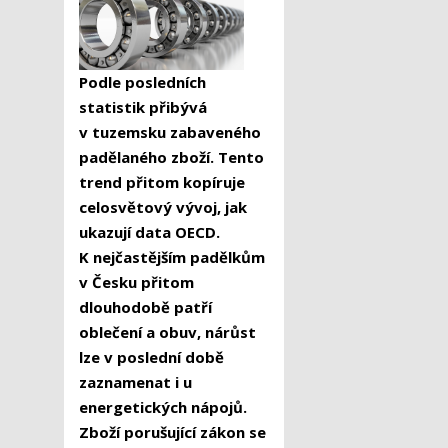
Podle posledních
statistik přibývá
v tuzemsku zabaveného
padělaného zboží. Tento
trend přitom kopíruje
celosvětový vývoj, jak
ukazují data OECD.
K nejčastějším padělkům
v Česku přitom
dlouhodobě patří
oblečení a obuv, nárůst
lze v poslední době
zaznamenat i u
energetických nápojů.
Zboží porušující zákon se