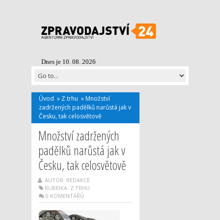
Dnes je 10. 08. 2026
Úvod
»
Z trhu
»
Množství
zadržených padělků narůstá jak v
Česku, tak celosvětově
Množství zadržených
padělků narůstá jak v
Česku, tak celosvětově
AUTOR: REDAKCE
RUBRIKA:
Z TRHU
0 KOMENTÁŘŮ