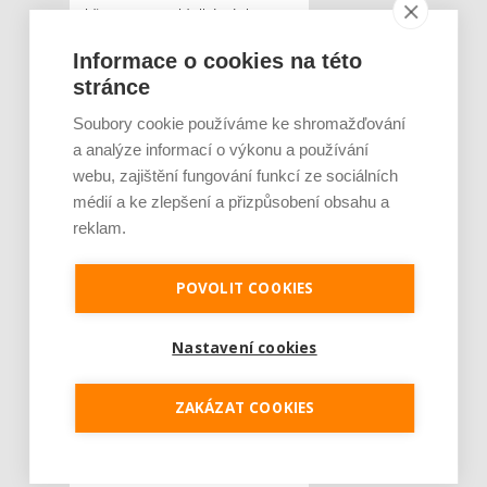
Vietnamem. Velký výskyt
padělků v těchto zemích
Informace o cookies na této
potvrzuje i koncern ZKL,
stránce
právě v Indii má s nimi
největší problém. Proto si
Soubory cookie používáme ke shromažďování
z této země nechává
a analýze informací o výkonu a používání
průběžně posílat fotky
webu, zajištění fungování funkcí ze sociálních
médií a ke zlepšení a přizpůsobení obsahu a
ložisek, na nichž kontroluje,
reklam.
zda se jedná o padělek, či
nikoliv.
„Na těchto trzích, kde
je vyšší dovoz padělků než
POVOLIT COOKIES
originálního zboží,
spolupracujeme s celníky a
Nastavení cookies
policií, kteří provádí
systematické kontroly.
ZAKÁZAT COOKIES
Padělané zboží je pak
zabaveno a zničeno. Ačkoliv
se toto řešení může zdát