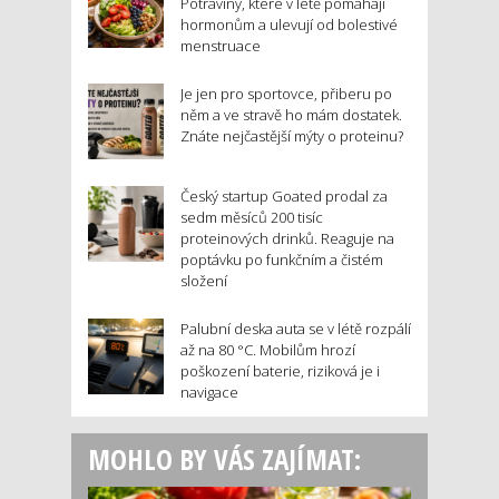
Potraviny, které v létě pomáhají
hormonům a ulevují od bolestivé
menstruace
Je jen pro sportovce, přiberu po
něm a ve stravě ho mám dostatek.
Znáte nejčastější mýty o proteinu?
Český startup Goated prodal za
sedm měsíců 200 tisíc
proteinových drinků. Reaguje na
poptávku po funkčním a čistém
složení
Palubní deska auta se v létě rozpálí
až na 80 °C. Mobilům hrozí
poškození baterie, riziková je i
navigace
MOHLO BY VÁS ZAJÍMAT: