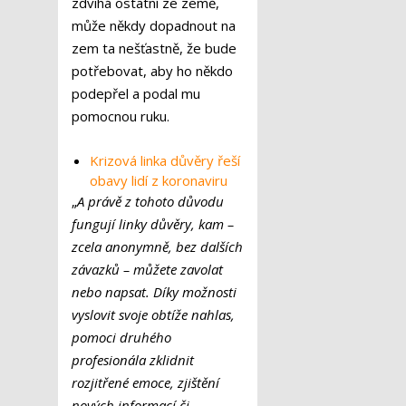
zdvihá ostatní ze země,
může někdy dopadnout na
zem ta nešťastně, že bude
potřebovat, aby ho někdo
podepřel a podal mu
pomocnou ruku.
Krizová linka důvěry řeší
obavy lidí z koronaviru
„
A právě z tohoto důvodu
fungují linky důvěry, kam –
zcela anonymně, bez dalších
závazků – můžete zavolat
nebo napsat. Díky možnosti
vyslovit svoje obtíže nahlas,
pomoci druhého
profesionála zklidnit
rozjitřené emoce, zjištění
nových informací či