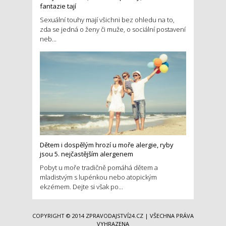
fantazie tají
Sexuální touhy mají všichni bez ohledu na to,
zda se jedná o ženy či muže, o sociální postavení
neb...
Dětem i dospělým hrozí u moře alergie, ryby
jsou 5. nejčastějším alergenem
Pobyt u moře tradičně pomáhá dětem a
mladistvým s lupénkou nebo atopickým
ekzémem. Dejte si však po...
COPYRIGHT © 2014
ZPRAVODAJSTVÍ24.CZ
| VŠECHNA PRÁVA
VYHRAZENA