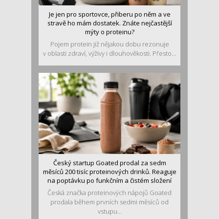
Je jen pro sportovce, přiberu po něm a ve
stravě ho mám dostatek. Znáte nejčastější
mýty o proteinu?
Pojem protein již nějakou dobu rezonuje
v oblasti zdraví, výživy i dlouhověkosti. Přesto...
Český startup Goated prodal za sedm
měsíců 200 tisíc proteinových drinků. Reaguje
na poptávku po funkčním a čistém složení
Česká značka proteinových nápojů Goated
prodala během prvních sedmi měsíců od
vstupu...