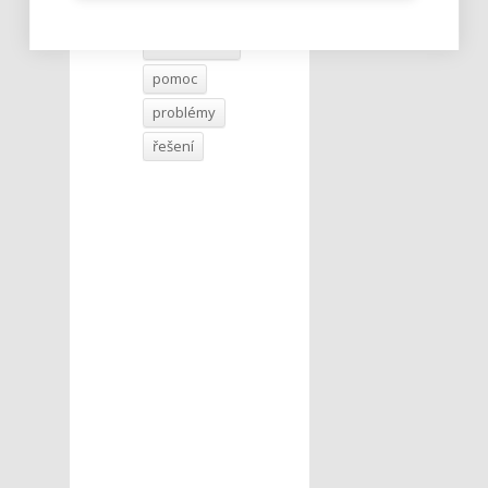
důvěra
ŠTÍTKY :
Modrá linka
pomoc
problémy
řešení