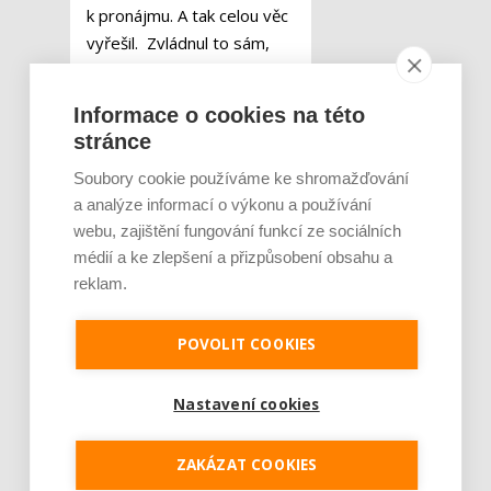
k pronájmu. A tak celou věc
vyřešil. Zvládnul to sám,
ale kdyby se nesvěřil
sousedovi, nenapadlo by
Informace o cookies na této
ho to, a ztratil by své koně.
stránce
Stačilo tak málo.
Soubory cookie používáme ke shromažďování
a analýze informací o výkonu a používání
A i Vám stačí tak málo,
webu, zajištění fungování funkcí ze sociálních
zavolat či napsat na
médií a ke zlepšení a přizpůsobení obsahu a
Modrou linku. Je to
reklam.
jednodušší než zůstávat na
obtížné situace sám.
POVOLIT COOKIES
Modrá linka
Nastavení cookies
Tweet
ZAKÁZAT COOKIES