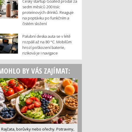
Český startup Goated prodal za
sedm měsíců 200 tisíc
proteinových drinků. Reaguje
na poptávku po funkčním a
čistém složení
Palubní deska auta se v létě
rozpálí až na 80 °C. Mobilům
hrozí poškození baterie,
riziková je i navigace
MOHLO BY VÁS ZAJÍMAT:
Rajčata, borůvky nebo ořechy. Potraviny,