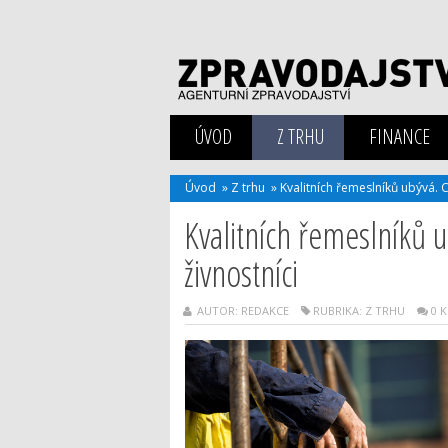
ÚVOD
Z TRHU
FINANCE
Úvod
»
Z trhu
»
Kvalitních řemeslníků ubývá. C
Kvalitních řemeslníků u
živnostníci
AUTOR: REDAKCE
RUBRIKA:
Z TRHU
0 