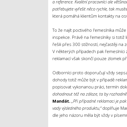
a reference. Kvalitní pracovníci ale větš
potřebujete vyřešit něco rychle, tak musíte
která pomáhá klientům kontakty na os
To že najít poctivého řemeslníka může 
inspekce. Právě na řemeslníky si totiž l
řešili přes 300 stížností, nejčastěji na 
V některých případech pak řemeslníci
reklamací však skončí pouze zlomek p
Odborníci proto doporučují vždy seps
dohody totiž může být v případě rekl
popisovat vykonanou práci, termín do
dohodnout též na záloze, ta by rozhodně 
Mandát.
„Při případné reklamaci je pak
vady výsledného produktu,“
doplňuje Man
dle jeho názoru měla být vždy v píse