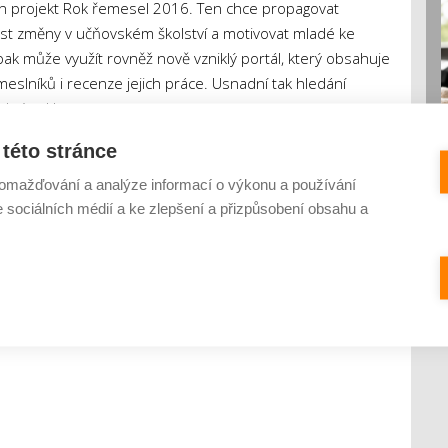
en projekt Rok řemesel 2016. Ten chce propagovat
ést změny v učňovském školství a motivovat mladé ke
pak může využít rovněž nově vzniklý portál, který obsahuje
eslníků i recenze jejich práce. Usnadní tak hledání
adné reklamace.
této stránce
omažďování a analýze informací o výkonu a používání
e sociálních médií a ke zlepšení a přizpůsobení obsahu a