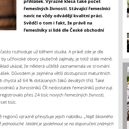
přihlášek. Výrazně klesá také počet
řemeslných živností. Stávající řemeslníci
navíc ne vždy odvádějí kvalitní práci.
Svědčí o tom i fakt, že právě na
řemeslníky si lidé dle České obchodní
 často rozhoduje už během studia. A právě zde je dle
by učňovské obory skutečně zajímaly, je totiž stále méně.
lad ukázal, že některá učiliště zaznamenala ve srovnání
ášek. Důvodem je zejména větší dostupnost maturitních
ti chystá až 64 % dotázaných žáků devátých tříd. Také
 podniků a živnostníků ČR nedostatek řemeslníků potvrzují.
registrovalo přes 24 tisíc nových řemeslných živností,
et tisíc.
ě regionů výrazně převyšuje jejich nabídku.
„Najít šikovného
ě jednoduché. Ideální je spolehnout se na doporučení známých