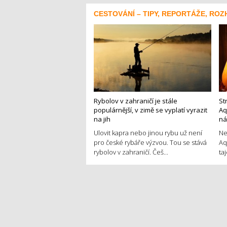
CESTOVÁNÍ – TIPY, REPORTÁŽE, ROZ
Rybolov v zahraničí je stále
St
populárnější, v zimě se vyplatí vyrazit
Aq
na jih
ná
Ulovit kapra nebo jinou rybu už není
Ne
pro české rybáře výzvou. Tou se stává
Aq
rybolov v zahraničí. Češ...
ta