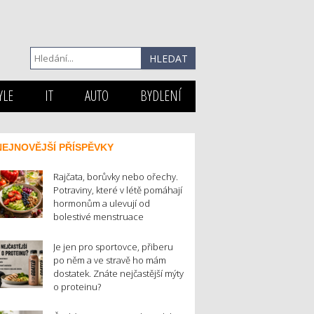
YLE
IT
AUTO
BYDLENÍ
NEJNOVĚJŠÍ PŘÍSPĚVKY
Rajčata, borůvky nebo ořechy.
Potraviny, které v létě pomáhají
hormonům a ulevují od
bolestivé menstruace
Je jen pro sportovce, přiberu
po něm a ve stravě ho mám
dostatek. Znáte nejčastější mýty
o proteinu?