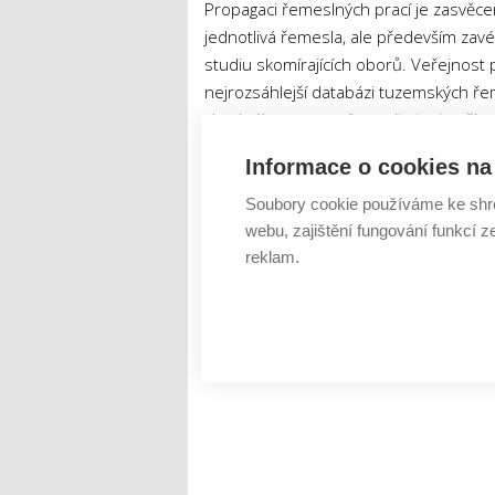
Propagaci řemeslných prací je zasvěc
jednotlivá řemesla, ale především zav
studiu skomírajících oborů. Veřejnost 
nejrozsáhlejší databázi tuzemských řem
vhodného pracovníka a eliminuje příp
Informace o cookies na 
Tweet
Soubory cookie používáme ke shr
webu, zajištění fungování funkcí z
ČR
řemeslníci
úbytek
ŠTÍTKY :
reklam.