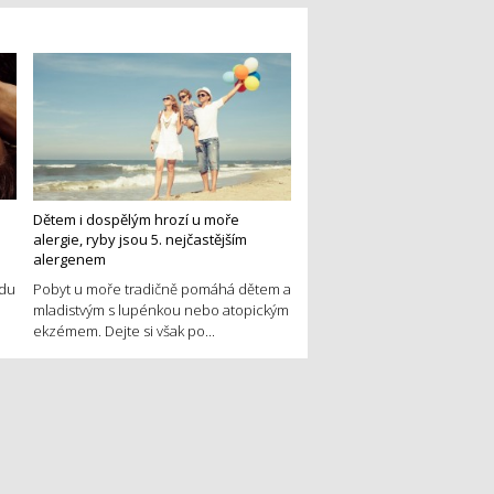
Dětem i dospělým hrozí u moře
alergie, ryby jsou 5. nejčastějším
alergenem
edu
Pobyt u moře tradičně pomáhá dětem a
mladistvým s lupénkou nebo atopickým
ekzémem. Dejte si však po...