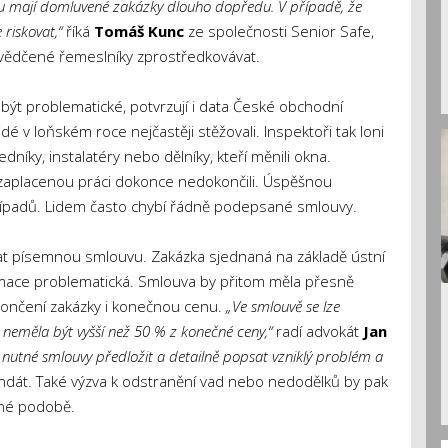
inou mají domluvené zakázky dlouho dopředu. V případě, že
 riskovat,“
říká
Tomáš Kunc
ze společnosti Senior Safe,
vědčené řemeslníky zprostředkovávat.
být problematické, potvrzují i data České obchodní
idé v loňském roce nejčastěji stěžovali. Inspektoři tak loni
zedníky, instalatéry nebo dělníky, kteří měnili okna.
 zaplacenou práci dokonce nedokončili. Úspěšnou
řípadů. Lidem často chybí řádně podepsané smlouvy.
at písemnou smlouvu. Zakázka sjednaná na základě ústní
amace problematická. Smlouva by přitom měla přesně
končení zakázky i konečnou cenu.
„Ve smlouvě se lze
neměla být vyšší než 50 % z konečné ceny,“
radí advokát
Jan
 nutné smlouvy předložit a detailně popsat vzniklý problém a
dát. Také výzva k odstranění vad nebo nedodělků by pak
mné podobě.