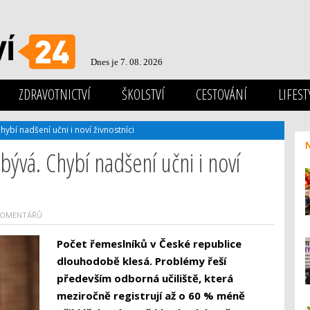
Dnes je 7. 08. 2026
ZDRAVOTNICTVÍ
ŠKOLSTVÍ
CESTOVÁNÍ
LIFEST
hybí nadšení učni i noví živnostníci
bývá. Chybí nadšení učni i noví
KOMENTÁŘŮ
Počet řemeslníků v České republice
dlouhodobě klesá. Problémy řeší
především odborná učiliště, která
meziročně registrují až o 60 % méně