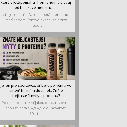
které v létě pomáhají hormonům a ulevují
od bolestivé menstruace
Léto je ideálním časem dopřát hormonům
malý restart. Čerstvé ovoce, zelenina
nebo...
Je jen pro sportovce, přiberu po něm a ve
stravě ho mám dostatek. Znáte
nejčastější mýty o proteinu?
Pojem protein již nějakou dobu rezonuje
v oblasti zdraví, výživy i dlouhověkosti.
Přesto...