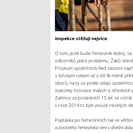
inspekce stěžují nejvíce.
O tom, jestli bude řemeslník dobrý, se
odborníků jádro problému. Žáků, které 
Průzkum společnosti Než zazvoní napřík
s loňským rokem až o 60 % méně přihl
oborů, na ty se podle údajů společnos
statistiky Asociace malých a středních
Zatímco za posledních 15 let se ročně 
v roce 2014 to bylo pouze necelých des
Poptávka po řemeslnících tak ve většin
a poctivého řemeslníka není v dnešní dob