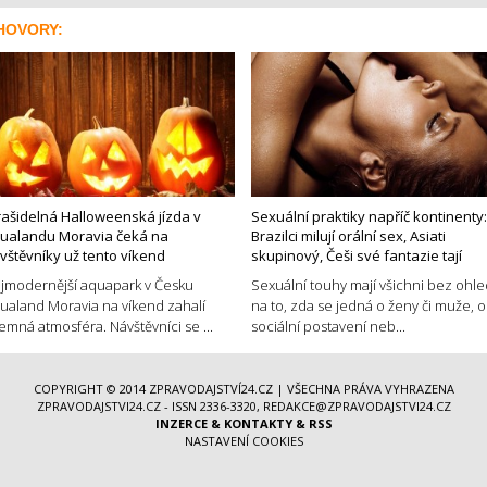
HOVORY:
rašidelná Halloweenská jízda v
Sexuální praktiky napříč kontinenty:
ualandu Moravia čeká na
Brazilci milují orální sex, Asiati
vštěvníky už tento víkend
skupinový, Češi své fantazie tají
jmodernější aquapark v Česku
Sexuální touhy mají všichni bez ohl
ualand Moravia na víkend zahalí
na to, zda se jedná o ženy či muže, o
jemná atmosféra. Návštěvníci se ...
sociální postavení neb...
COPYRIGHT © 2014
ZPRAVODAJSTVÍ24.CZ
| VŠECHNA PRÁVA VYHRAZENA
ZPRAVODAJSTVI24.CZ - ISSN 2336-3320, REDAKCE@ZPRAVODAJSTVI24.CZ
INZERCE
&
KONTAKTY
&
RSS
NASTAVENÍ COOKIES