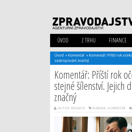
ÚVOD
Z TRHU
FINANCE
Úvod
»
Komentář
»
Komentář: Příští rok oček
zastropování značný
Komentář: Příští rok 
stejné šílenství. Jejich
značný
AUTOR: REDAKCE
RUBRIKA:
KOMENTÁŘ