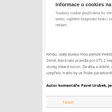
Informace o cookies na 
Zásadní je přitom zohledňovat i postoj 
Soubory cookie používáme ke shr
aby byla nová pravidla k povolenkám z
webu, zajištění fungování funkcí z
silné fráze, v praxi by to bylo extrémně
reklam.
českého právního řádu, a i když jde zák
Evropské unie.
Navíc země, které tato pravidla přijmo
fondu. Státy budou moci peníze investo
Země, která tato pravidla pro ETS 2 ne
stovky miliard korun. Zkrátka a dobře,
vzepřelo, tratilo by ve finále paradoxně
Autor komentáře: Pavel Urubek, je
Tweet