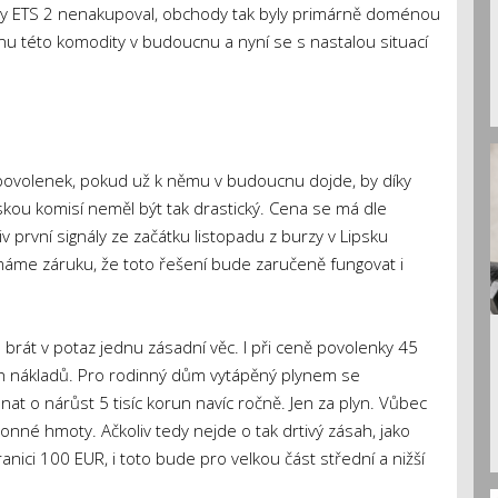
enky ETS 2 nenakupoval, obchody tak byly primárně doménou
nu této komodity v budoucnu a nyní se s nastalou situací
povolenek, pokud už k němu v budoucnu dojde, by díky
u komisí neměl být tak drastický. Cena se má dle
v první signály ze začátku listopadu z burzy v Lipsku
áme záruku, že toto řešení bude zaručeně fungovat i
 brát v potaz jednu zásadní věc. I při ceně povolenky 45
ích nákladů. Pro rodinný dům vytápěný plynem se
t o nárůst 5 tisíc korun navíc ročně. Jen za plyn. Vůbec
nné hmoty. Ačkoliv tedy nejde o tak drtivý zásah, jako
nici 100 EUR, i toto bude pro velkou část střední a nižší