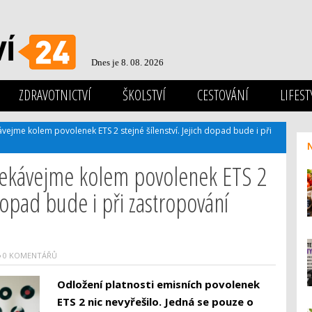
Dnes je 8. 08. 2026
ZDRAVOTNICTVÍ
ŠKOLSTVÍ
CESTOVÁNÍ
LIFEST
ávejme kolem povolenek ETS 2 stejné šílenství. Jejich dopad bude i při
očekávejme kolem povolenek ETS 2
 dopad bude i při zastropování
0 KOMENTÁŘŮ
Odložení platnosti emisních povolenek
ETS 2 nic nevyřešilo. Jedná se pouze o