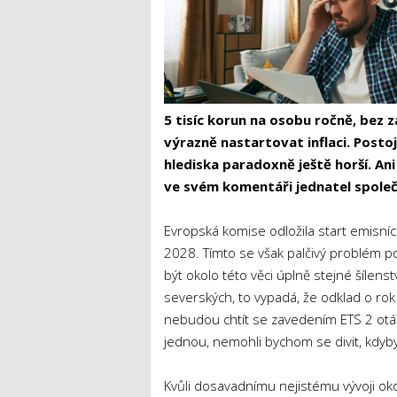
5 tisíc korun na osobu ročně, bez z
výrazně nastartovat inflaci. Posto
hlediska paradoxně ještě horší. An
ve svém komentáři jednatel společ
Evropská komise odložila start emisníc
2028. Tímto se však palčivý problém po
být okolo této věci úplně stejné šílenst
severských, to vypadá, že odklad o r
nebudou chtít se zavedením ETS 2 otá
jednou, nemohli bychom se divit, kdyby 
Kvůli dosavadnímu nejistému vývoji oko