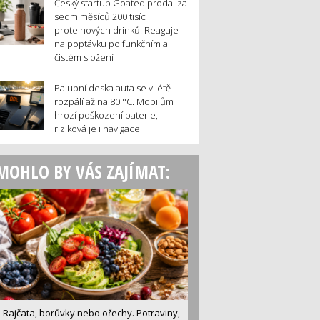
Český startup Goated prodal za
sedm měsíců 200 tisíc
proteinových drinků. Reaguje
na poptávku po funkčním a
čistém složení
Palubní deska auta se v létě
rozpálí až na 80 °C. Mobilům
hrozí poškození baterie,
riziková je i navigace
MOHLO BY VÁS ZAJÍMAT:
Rajčata, borůvky nebo ořechy. Potraviny,