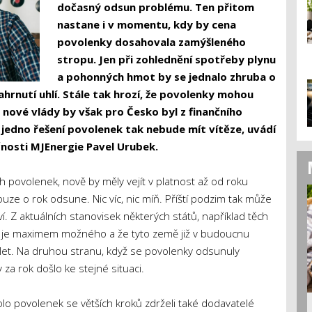
dočasný odsun problému. Ten přitom
nastane i v momentu, kdy by cena
povolenky dosahovala zamýšleného
stropu. Jen při zohlednění spotřeby plynu
a pohonných hmot by se jednalo zhruba o
ahrnutí uhlí. Stále tak hrozí, že povolenky mohou
j nové vlády by však pro Česko byl z finančního
i jedno řešení povolenek tak nebude mít vítěze, uvádí
nosti MJEnergie Pavel Urubek.
h povolenek, nově by měly vejít v platnost až od roku
uze o rok odsune. Nic víc, nic míň. Příští podzim tak může
ví. Z aktuálních stanovisek některých států, například těch
ok je maximem možného a že tyto země již v budoucnu
let. Na druhou stranu, když se povolenky odsunuly
za rok došlo ke stejné situaci.
lo povolenek se větších kroků zdrželi také dodavatelé