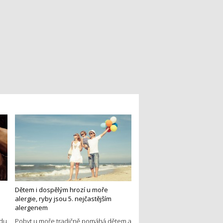
Dětem i dospělým hrozí u moře
alergie, ryby jsou 5. nejčastějším
alergenem
edu
Pobyt u moře tradičně pomáhá dětem a