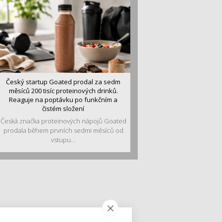
Český startup Goated prodal za sedm
měsíců 200 tisíc proteinových drinků.
Reaguje na poptávku po funkčním a
čistém složení
Česká značka proteinových nápojů Goated
prodala během prvních sedmi měsíců od
vstupu...