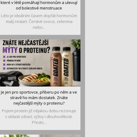
které v létě pomáhají hormonům a ulevují
od bolestivé menstruace
Léto je ideálním časem dopřát hormonům
malý restart. Čerstvé ovoce, zelenina
nebo...
Je jen pro sportovce, přiberu po něm a ve
stravě ho mám dostatek. Znáte
nejčastější mýty o proteinu?
Pojem protein již nějakou dobu rezonuje
v oblasti zdraví, výživy i dlouhověkosti.
Přesto...