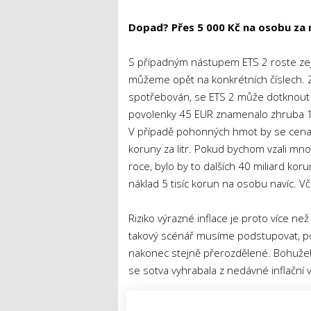
Dopad? Přes 5 000 Kč na osobu za 
S případným nástupem ETS 2 roste zej
můžeme opět na konkrétních číslech. Z
spotřebován, se ETS 2 může dotknout 
povolenky 45 EUR znamenalo zhruba 10 m
V případě pohonných hmot by se cena p
koruny za litr. Pokud bychom vzali mno
roce, bylo by to dalších 40 miliard ko
náklad 5 tisíc korun na osobu navíc. Vč
Riziko výrazné inflace je proto více n
takový scénář musíme podstupovat, p
nakonec stejně přerozdělené. Bohužel
se sotva vyhrabala z nedávné inflační v
Záměr nové vlády? Finančně ještě h