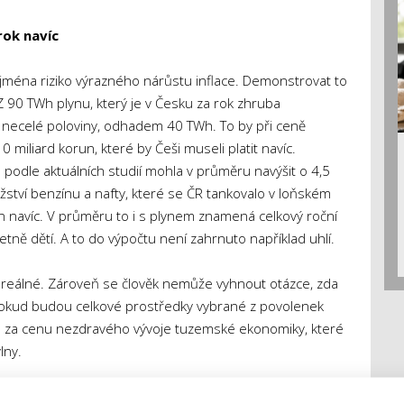
rok navíc
ména riziko výrazného nárůstu inflace. Demonstrovat to
 90 TWh plynu, který je v Česku za rok zhruba
necelé poloviny, odhadem 40 TWh. To by při ceně
iliard korun, které by Češi museli platit navíc.
odle aktuálních studií mohla v průměru navýšit o 4,5
žství benzínu a nafty, které se ČR tankovalo v loňském
run navíc. V průměru to i s plynem znamená celkový roční
etně dětí. A to do výpočtu není zahrnuto například uhlí.
ež reálné. Zároveň se člověk nemůže vyhnout otázce, zda
okud budou celkové prostředky vybrané z povolenek
 za cenu nezdravého vývoje tuzemské ekonomiky, které
lny.
orší