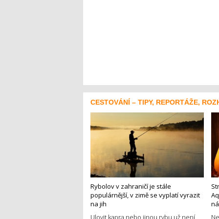
CESTOVÁNÍ – TIPY, REPORTÁŽE, ROZ
Rybolov v zahraničí je stále
St
populárnější, v zimě se vyplatí vyrazit
Aq
na jih
ná
Ulovit kapra nebo jinou rybu už není
Ne