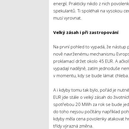
energií. Prakticky nikdo z nich povol
spekulantů. Ti spoléhali na vysokou ce
musí vyrovnat.
Velký zásah i při zastropování
Na první pohled to vypadá, že nástup 
nově navrženému mechanismu Evropsko
proklamací držet okolo 45 EUR. A ačkoli
vypadají nadějně, zatím jednoduše nem
v momentu, kdy se bude lámat chleba.
A i kdyby tomu tak bylo, pořád je nutné
EUR jde stále o velký zásah do životn
spotřebou 20 MWh za rok se bude jedna
do toho nejsou počítány například poho
kdyby měla cena povolenky atakovat hra
třídy výrazná změna.