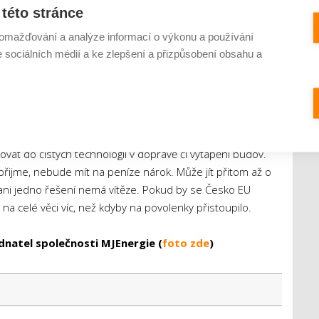
této stránce
formující se nové vládní koalice, která uvádí, že nedopustí,
omažďování a analýze informací o výkonu a používání
anesena do české legislativy. Ačkoliv se jedná o poměrně
e sociálních médií a ke zlepšení a přizpůsobení obsahu a
 složité. Klíčová evropská směrnice je totiž již součástí
on zrušit, nově vzniklý stav by byl v rozporu s právem
u, budou moci čerpat prostředky ze Sociálního klimatického
vat do čistých technologií v dopravě či vytápění budov.
přijme, nebude mít na peníze nárok. Může jít přitom až o
 ani jedno řešení nemá vítěze. Pokud by se Česko EU
 na celé věci víc, než kdyby na povolenky přistoupilo.
dnatel společnosti MJEnergie (
foto zde
)