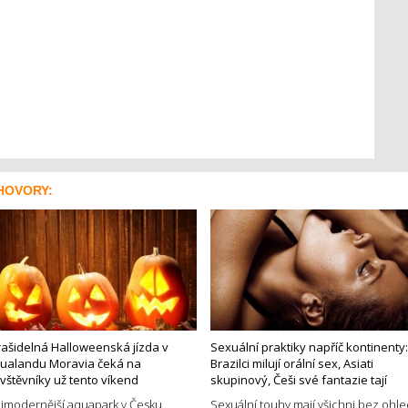
HOVORY:
rašidelná Halloweenská jízda v
Sexuální praktiky napříč kontinenty:
ualandu Moravia čeká na
Brazilci milují orální sex, Asiati
vštěvníky už tento víkend
skupinový, Češi své fantazie tají
jmodernější aquapark v Česku
Sexuální touhy mají všichni bez ohl