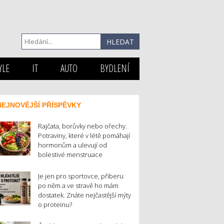
YLE
IT
AUTO
BYDLENÍ
NEJNOVĚJŠÍ PŘÍSPĚVKY
Rajčata, borůvky nebo ořechy.
Potraviny, které v létě pomáhají
hormonům a ulevují od
bolestivé menstruace
Je jen pro sportovce, přiberu
po něm a ve stravě ho mám
dostatek. Znáte nejčastější mýty
o proteinu?