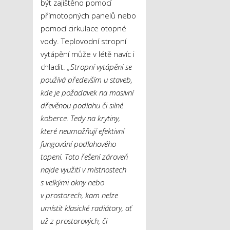
být zajištěno pomocí
přímotopných panelů nebo
pomocí cirkulace otopné
vody. Teplovodní stropní
vytápění může v létě navíc i
chladit.
„Stropní vytápění se
používá především u staveb,
kde je požadavek na masivní
dřevěnou podlahu či silné
koberce. Tedy na krytiny,
které neumožňují efektivní
fungování podlahového
topení. Toto řešení zároveň
najde využití v místnostech
s velkými okny nebo
v prostorech, kam nelze
umístit klasické radiátory, ať
už z prostorových, či