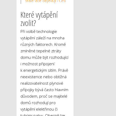
stále více objevují i Češi
Které vytápění
zvolit?
Při volbě technologie
vytápění záleží na mnoha
různých faktorech. Kromě
zmíněné tepelné ztráty
domu může být rozhodující
i možnost připojení
k energetickým sítím. Právě
neexistence nebo obtížná
realizovatelnost plynové
přípojky bývá často hlavním
důvodem, proč se majitelé
domů rozhodují pro
vytápění elektřinou či
tuhými palivy. Obecně lze