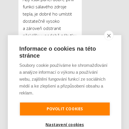
funkci sálavého zdroje
tepla, je dobré ho umístit
dostatečně vysoko
a zároveň odstranit
překážky v podobě nábytku,
jež by mohly vydávanému
Informace o cookies na této
infračervenému záření
stránce
stínit.
„Doporučuje se takové
osazení, aby infrapanely
Soubory cookie používáme ke shromažďování
vyzařovaly teplo do co
a analýze informací o výkonu a používání
největšího užívaného prostoru
webu, zajištění fungování funkcí ze sociálních
tak, aby je nic nezakrývalo a
médií a ke zlepšení a přizpůsobení obsahu a
zároveň vhodně eliminovaly
reklam.
studené sálání stěn a oken.
Velmi záleží rovněž na
POVOLIT COOKIES
provedení, tedy povrchové
teplotě, povrchové úpravě a
Nastavení cookies
úhlu vyzařování infrapanelu.