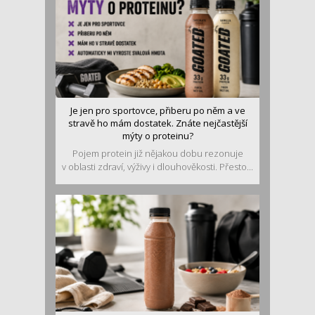
Je jen pro sportovce, přiberu po něm a ve
stravě ho mám dostatek. Znáte nejčastější
mýty o proteinu?
Pojem protein již nějakou dobu rezonuje
v oblasti zdraví, výživy i dlouhověkosti. Přesto...