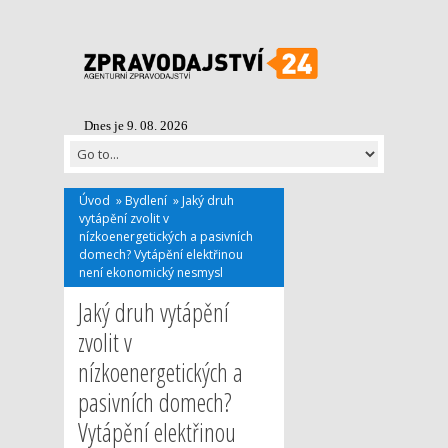
Dnes je 9. 08. 2026
Úvod
»
Bydlení
»
Jaký druh
vytápění zvolit v
nízkoenergetických a pasivních
domech? Vytápění elektřinou
není ekonomický nesmysl
Jaký druh vytápění
zvolit v
nízkoenergetických a
pasivních domech?
Vytápění elektřinou