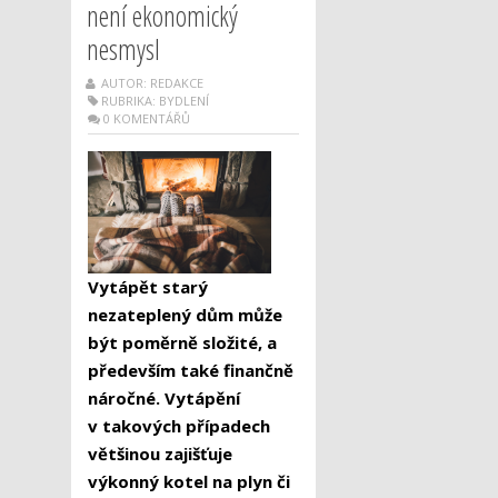
není ekonomický
nesmysl
AUTOR: REDAKCE
RUBRIKA:
BYDLENÍ
0 KOMENTÁŘŮ
Vytápět starý
nezateplený dům může
být poměrně složité, a
především také finančně
náročné. Vytápění
v takových případech
většinou zajišťuje
výkonný kotel na plyn či