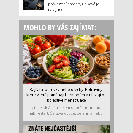
poškození baterie, riziková je i
navigace
MOHLO BY VÁS ZAJÍMAT:
Rajčata, borůvky nebo ořechy. Potraviny,
které v létě pomáhají hormonům a ulevují od
bolestivé menstruace
Léto je ideálním časem dopřát hormonům
malý restart. Čerstvé ovoce, zelenina nebo...