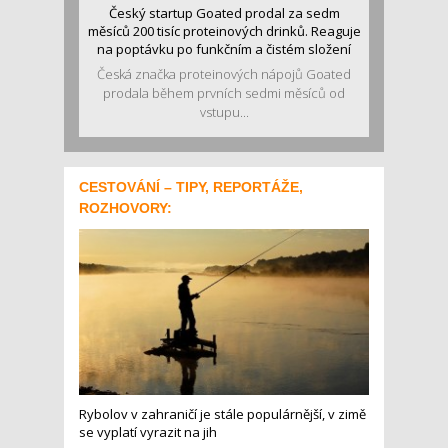
Český startup Goated prodal za sedm
měsíců 200 tisíc proteinových drinků. Reaguje
na poptávku po funkčním a čistém složení
Česká značka proteinových nápojů Goated
prodala během prvních sedmi měsíců od
vstupu...
CESTOVÁNÍ – TIPY, REPORTÁŽE,
ROZHOVORY:
Rybolov v zahraničí je stále populárnější, v zimě
se vyplatí vyrazit na jih