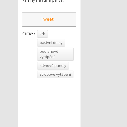
Tweet
krb
ŠTÍTKY :
pasivní domy
podlahové
vytápění
stěnové panely
stropové vytápění