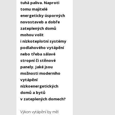
tuhá paliva. Naproti
tomu majitelé
energeticky úsporných
novostaveb a dobře
zateplených domů
mohou volit
i nízkoteplotní systémy
podlahového vytápění
nebo třeba sálavé
stropní či stěnové
panely. Jaké jsou
možnosti moderního
vytápění
nízkoenergetických
domů a bytů
v zateplených domech?
Výkon vytápění by měl