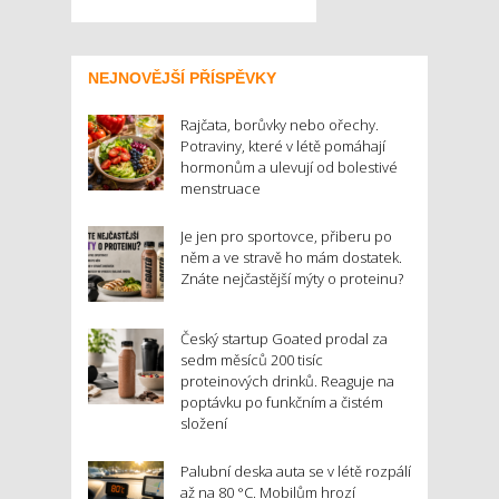
NEJNOVĚJŠÍ PŘÍSPĚVKY
Rajčata, borůvky nebo ořechy.
Potraviny, které v létě pomáhají
hormonům a ulevují od bolestivé
menstruace
Je jen pro sportovce, přiberu po
něm a ve stravě ho mám dostatek.
Znáte nejčastější mýty o proteinu?
Český startup Goated prodal za
sedm měsíců 200 tisíc
proteinových drinků. Reaguje na
poptávku po funkčním a čistém
složení
Palubní deska auta se v létě rozpálí
až na 80 °C. Mobilům hrozí