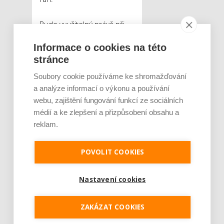
Bude využitelný právě při
operacích tlustého střeva
Informace o cookies na této
a bude se aplikovat přímo
stránce
na místo sešití.
„Gel se
použije při operaci jako
Soubory cookie používáme ke shromažďování
prevence proti komplikacím
a analýze informací o výkonu a používání
a reoperacím. Zabraňuje
webu, zajištění fungování funkcí ze sociálních
totiž netěsnosti rány, likviduje
médií a ke zlepšení a přizpůsobení obsahu a
bakterie a urychluje hojení,“
reklam.
říká Martin Pravda, který se
na vývoji gelu podílí.
POVOLIT COOKIES
Použití gelu, jehož základem
Nastavení cookies
je kyselina hyaluronová,
přináší snížení rizika vzniku
ZAKÁZAT COOKIES
pooperačních komplikací.