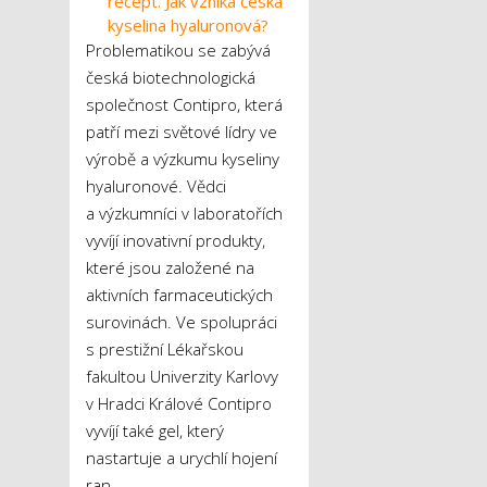
recept. Jak vzniká česká
kyselina hyaluronová?
Problematikou se zabývá
česká biotechnologická
společnost Contipro, která
patří mezi světové lídry ve
výrobě a výzkumu kyseliny
hyaluronové. Vědci
a výzkumníci v laboratořích
vyvíjí inovativní produkty,
které jsou založené na
aktivních farmaceutických
surovinách. Ve spolupráci
s prestižní Lékařskou
fakultou Univerzity Karlovy
v Hradci Králové Contipro
vyvíjí také gel, který
nastartuje a urychlí hojení
ran.