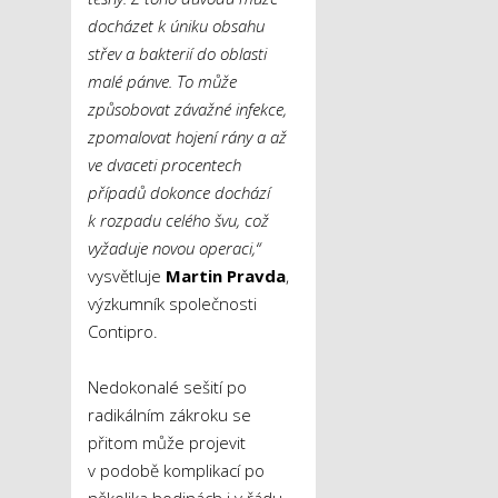
docházet k úniku obsahu
střev a bakterií do oblasti
malé pánve. To může
způsobovat závažné infekce,
zpomalovat hojení rány a až
ve dvaceti procentech
případů dokonce dochází
k rozpadu celého švu, což
vyžaduje novou operaci,“
vysvětluje
Martin Pravda
,
výzkumník společnosti
Contipro.
Nedokonalé sešití po
radikálním zákroku se
přitom může projevit
v podobě komplikací po