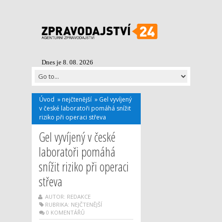
Dnes je 8. 08. 2026
Úvod
»
nejčtenější
»
Gel vyvíjený
v české laboratoři pomáhá snížit
riziko při operaci střeva
Gel vyvíjený v české
laboratoři pomáhá
snížit riziko při operaci
střeva
AUTOR: REDAKCE
RUBRIKA:
NEJČTENĚJŠÍ
0 KOMENTÁŘŮ