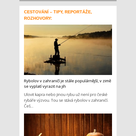
CESTOVÁNÍ – TIPY, REPORTÁŽE,
ROZHOVORY:
Rybolov v zahraničí je stále populárnější, v zimě
se vyplatí vyrazit na jih
Ulovit kapra nebo jinou rybu už není pro české
rybáře výzvou. Tou se stává rybolov v zahraničí.
Češ...