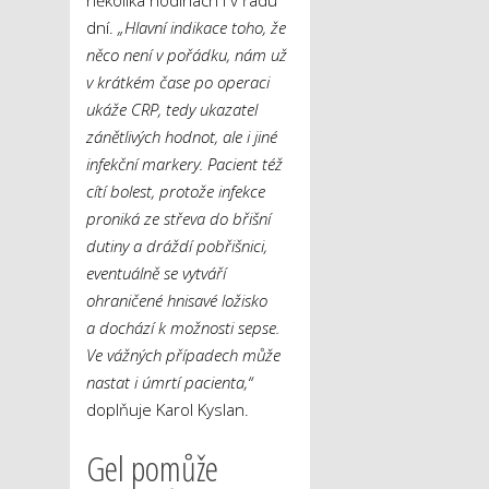
několika hodinách i v řádu
dní.
„Hlavní indikace toho, že
něco není v pořádku, nám už
v krátkém čase po operaci
ukáže CRP, tedy ukazatel
zánětlivých hodnot, ale i jiné
infekční markery. Pacient též
cítí bolest, protože infekce
proniká ze střeva do břišní
dutiny a dráždí pobřišnici,
eventuálně se vytváří
ohraničené hnisavé ložisko
a dochází k možnosti sepse.
Ve vážných případech může
nastat i úmrtí pacienta,“
doplňuje Karol Kyslan.
Gel pomůže