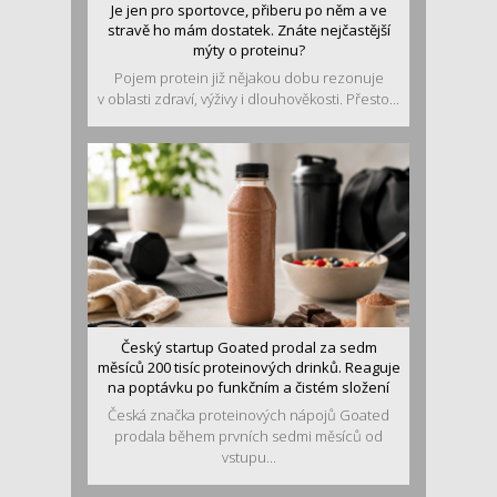
Je jen pro sportovce, přiberu po něm a ve
stravě ho mám dostatek. Znáte nejčastější
mýty o proteinu?
Pojem protein již nějakou dobu rezonuje
v oblasti zdraví, výživy i dlouhověkosti. Přesto...
Český startup Goated prodal za sedm
měsíců 200 tisíc proteinových drinků. Reaguje
na poptávku po funkčním a čistém složení
Česká značka proteinových nápojů Goated
prodala během prvních sedmi měsíců od
vstupu...