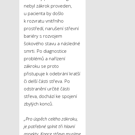
nebyl zákrok proveden,
u pacienta by došlo
k rozvratu vnitřního
prostředí, narušení střevní
bariéry s rozvojem
šokového stavu a následné
smrti. Po diagnostice
problémů a nařízení
zákroku se proto
přistupuje k odebrání kratší
či delší části střeva. Po
odstranění určité části
střeva, dochází ke spojení
zbylých konců.
„Pro úspěch celého zákroku,
je potřebné splnit tři hlavní
aspekty. Konce střeva musíme