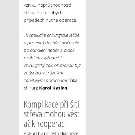
vzniku neprůchodnosti
střev je v mnohých
případech nutná operace.
„K radikální chirurgické léčbě
u pacientů dochází nejčastěji
po odhalení nádoru, avšak
problémy vyžadující
chirurgický zákrok mohou být
způsobeny i různými
zánětlivými poruchami,“
říká
chirurg
Karol Kyslan.
Komplikace při šití
střeva mohou vést
až k reoperaci
Pokud by při této diagnóze