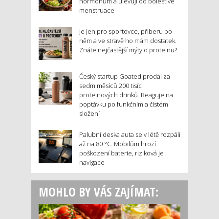
hormonům a ulevují od bolestivé
menstruace
Je jen pro sportovce, přiberu po
něm a ve stravě ho mám dostatek.
Znáte nejčastější mýty o proteinu?
Český startup Goated prodal za
sedm měsíců 200 tisíc
proteinových drinků. Reaguje na
poptávku po funkčním a čistém
složení
Palubní deska auta se v létě rozpálí
až na 80 °C. Mobilům hrozí
poškození baterie, riziková je i
navigace
MOHLO BY VÁS ZAJÍMAT: