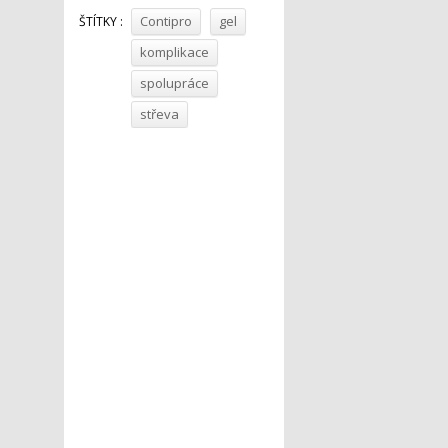
Contipro
gel
ŠTÍTKY :
komplikace
spolupráce
střeva