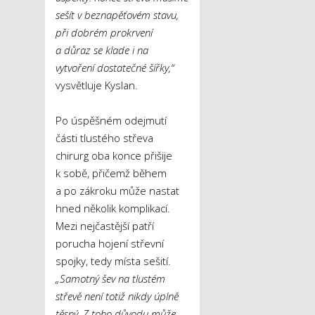
sešít v beznapěťovém stavu,
při dobrém prokrvení
a důraz se klade i na
vytvoření dostatečné šířky,“
vysvětluje Kyslan.
Po úspěšném odejmutí
části tlustého střeva
chirurg oba konce přišije
k sobě, přičemž během
a po zákroku může nastat
hned několik komplikací.
Mezi nejčastější patří
porucha hojení střevní
spojky, tedy místa sešití.
„Samotný šev na tlustém
střevě není totiž nikdy úplně
těsný. Z toho důvodu může