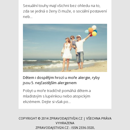
Sexuální touhy mají všichni bez ohledu na to,
zda se jedná o ženy či muže, o sociální postavení
neb...
Dětem i dospělým hrozí u moře alergie, ryby
jsou 5. nejčastějším alergenem
Pobyt u moře tradičně pomáhá dětem a
mladistvým s lupénkou nebo atopickým
ekzémem. Dejte si však po...
COPYRIGHT © 2014
ZPRAVODAJSTVÍ24.CZ
| VŠECHNA PRÁVA
VYHRAZENA
ZPRAVODAJSTVI24.CZ - ISSN 2336-3320,