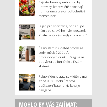
Rajčata, borůvky nebo ořechy.
Potraviny, které v létě pomáhají
hormonům a ulevují od bolestivé
menstruace
Je jen pro sportovce, přiberu po
něm a ve stravě ho mám dostatek.
Znáte nejčastější mýty o proteinu?
Český startup Goated prodal za
sedm měsíců 200 tisíc
proteinových drinků. Reaguje na
poptávku po funkčním a čistém
složení
Palubní deska auta se v létě rozpálí
až na 80 °C. Mobilům hrozí
poškození baterie, riziková je i
navigace
MOHLO BY VÁS ZAJÍMAT: