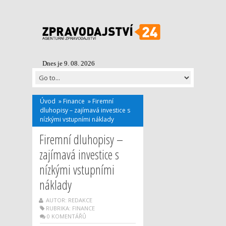
Dnes je 9. 08. 2026
Úvod
»
Finance
»
Firemní
dluhopisy – zajímavá investice s
nízkými vstupními náklady
Firemní dluhopisy –
zajímavá investice s
nízkými vstupními
náklady
AUTOR: REDAKCE
RUBRIKA:
FINANCE
0 KOMENTÁŘŮ