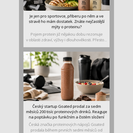
Je jen pro sportovce, přiberu po něm a ve
stravě ho mám dostatek. Znáte nejčastější
mýty o proteinu?
Pojem protein již nějakou dobu rezonuje
v oblasti zdraví, výživy i dlouhověkosti. Přesto...
Český startup Goated prodal za sedm
měsíců 200 tisíc proteinových drinků. Reaguje
na poptávku po funkčním a čistém složení
Česká značka proteinových nápojů Goated
prodala během prvních sedmi měsíců od