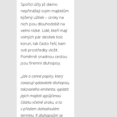
Spořící účty již dávno
nepřinášejí svým majitelům
kýžený užitek – úroky na
nich jsou dlouhodobě na
velmi nízké. Lidé, kteří mají
volných pár desítek tisíc
korun, tak často řeší, kam
své prostředky vložit.
Poměrně snadnou cestou
jsou firemní dluhopisy.
„Jde o cenné papíry, který
zavazují vydavatele dluhopisu,
takzvaného emitenta, vyplatit
jejich majiteli vypůjčenou
částku včetně úroku, a to
v předem dohodnutém
termínu. K dluhopisům se