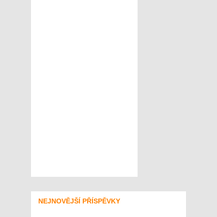
NEJNOVĚJŠÍ PŘÍSPĚVKY