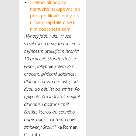
Firemní dluhopisy
nemusíte nakupovat jen
přes podílové fondy. I s
nízkým kapitálem se k
nim dostanete sami
„Výnosy jdou ruku v ruce
s rizikovostí a najdou se emise
s výnosem atakujícím hranici
10 procent. Standardně se
výnos pohybuje kolem 2-3
procent, přičemž splatnost
dluhopisů bývá nejčastěji od
dvou do pěti let od emise. Po
uplynutí této lhůty tak majitel
dluhopisu dostane zpět
částku, kterou do cenného
papíru vložil a k tomu navíc
smluvený úrok,“
říká Roman
Outrata.