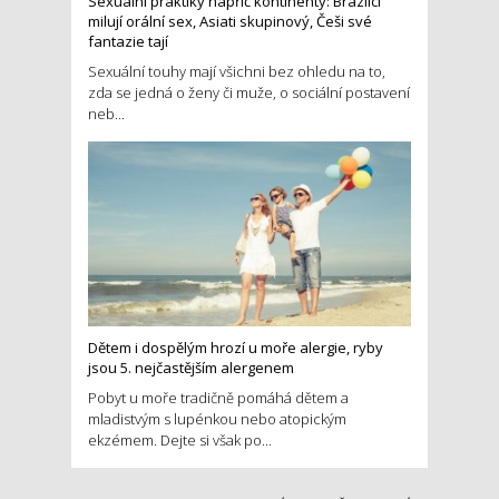
Sexuální praktiky napříč kontinenty: Brazilci
milují orální sex, Asiati skupinový, Češi své
fantazie tají
Sexuální touhy mají všichni bez ohledu na to,
zda se jedná o ženy či muže, o sociální postavení
neb...
Dětem i dospělým hrozí u moře alergie, ryby
jsou 5. nejčastějším alergenem
Pobyt u moře tradičně pomáhá dětem a
mladistvým s lupénkou nebo atopickým
ekzémem. Dejte si však po...