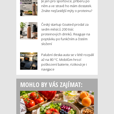
Je jen pro sportovce, přiberu po
něm a ve stravě ho mám dostatek.
Znáte nejčastější mýty o proteinu?
Český startup Goated prodal za
sedm měsíců 200 tisíc
proteinových drinků. Reaguje na
poptávku po funkčním a čistém
složení
Palubní deska auta se v létě rozpálí
až na 80 °C. Mobilům hrozí
poškození baterie, riziková je i
navigace
MOHLO BY VÁS ZAJÍMAT: