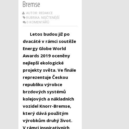
Bremse
AUTOR: REDAKCE
RUBRIKA:
NEJČTENĚJŠÍ
0 KOMENTÁŘŮ
Letos budou již po
dvacáté v rámci soutěže
Energy Globe World
Awards 2019 oceněny
nejlepší ekologické
projekty světa. Ve finále
reprezentuje Českou
republiku výrobce
brzdových systémů
kolejových a nákladních
vozidel Knorr-Bremse,
který dává použitým
výrobkům druhý život.
V rámci inspirativních