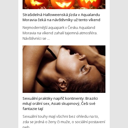
Strašidelná Halloweenská jízda v Aqualandu
Moravia čeká na návštěvníky už tento víkend
Nejmodernější aquapark v Česku Aqualand
Moravia na víkend zahalí tajemná atmosféra.
Návštěvníci se ...
Sexuální praktiky napříč kontinenty: Brazilci
milují orální sex, Asiati skupinový, Češi své
fantazie tají
Sexuální touhy mají všichni bez ohledu na to,
zda se jedná o ženy či muže, o sociální postavení
neb...