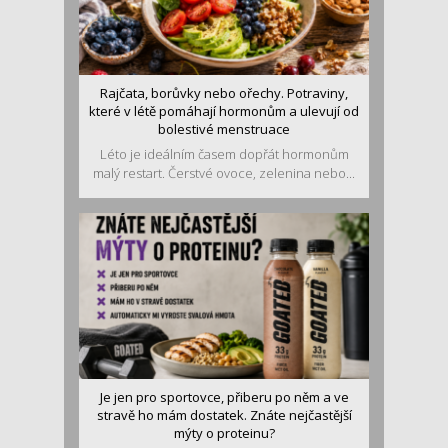
Rajčata, borůvky nebo ořechy. Potraviny,
které v létě pomáhají hormonům a ulevují od
bolestivé menstruace
Léto je ideálním časem dopřát hormonům
malý restart. Čerstvé ovoce, zelenina nebo...
Je jen pro sportovce, přiberu po něm a ve
stravě ho mám dostatek. Znáte nejčastější
mýty o proteinu?