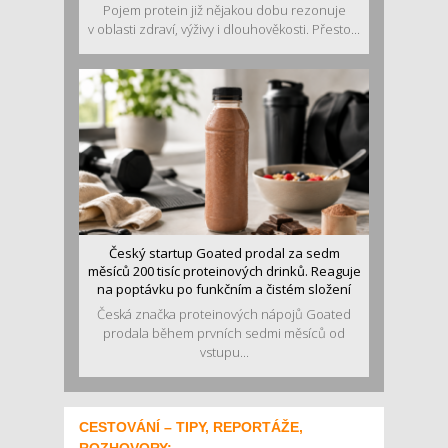
Pojem protein již nějakou dobu rezonuje
v oblasti zdraví, výživy i dlouhověkosti. Přesto...
Český startup Goated prodal za sedm
měsíců 200 tisíc proteinových drinků. Reaguje
na poptávku po funkčním a čistém složení
Česká značka proteinových nápojů Goated
prodala během prvních sedmi měsíců od
vstupu...
CESTOVÁNÍ – TIPY, REPORTÁŽE,
ROZHOVORY: