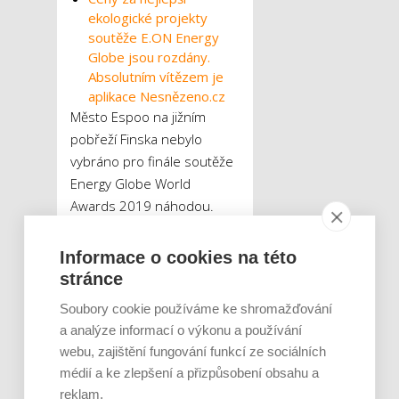
ekologické projekty
soutěže E.ON Energy
Globe jsou rozdány.
Absolutním vítězem je
aplikace Nesnězeno.cz
Město Espoo na jižním
pobřeží Finska nebylo
vybráno pro finále soutěže
Energy Globe World
Awards 2019 náhodou.
Loni totiž získalo titul
nejudržitelnější město
Informace o cookies na této
světa. Finsko se navíc od
stránce
července letošního roku
Soubory cookie používáme ke shromažďování
ujalo předsednictví v Radě
a analýze informací o výkonu a používání
Evropské unie a jeho
webu, zajištění fungování funkcí ze sociálních
mottem je „Udržitelná
médií a ke zlepšení a přizpůsobení obsahu a
Evropa, udržitelná
reklam.