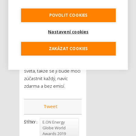
budoucnost“ ve smyslu
vytváření blahobytu
POVOLIT COOKIES
udržitelného z hlediska
ekologického,
Nastavení cookies
ekonomického i sociálního.
V duchu udržitelnosti se
ponese i samotné
ZAKÁZAT COOKIES
vyhlášení vítězů. Akce bude
přenášena živě do celého
světa, takže se jí bude moci
zúčastnit každý, navíc
zdarma a bez emisí.
Tweet
E.ON Energy
ŠTÍTKY :
Globe World
Awards 2019