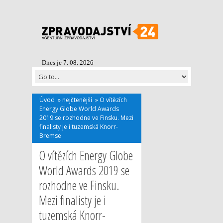
Dnes je 7. 08. 2026
Úvod
»
nejčtenější
»
O vítězích
Energy Globe World Awards
2019 se rozhodne ve Finsku. Mezi
finalisty je i tuzemská Knorr-
Bremse
O vítězích Energy Globe
World Awards 2019 se
rozhodne ve Finsku.
Mezi finalisty je i
tuzemská Knorr-