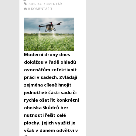
RUBRIKA:
KOMENTÁŘ
0 KOMENTÁŘŮ
Moderní drony dnes
dokážou v řadě ohledů
ovocnářům zefektivnit
práci v sadech. Zvládají
zejména cíleně hnojit
jednotlivé části sadu či
rychle ošetřit konkrétní
ohniska škůdců bez
nutnosti řešit celé
plochy. Jejich využití je
však v daném odvětví v