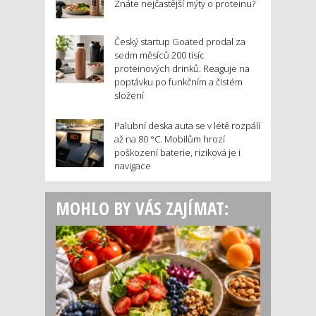
Znáte nejčastější mýty o proteinu?
Český startup Goated prodal za
sedm měsíců 200 tisíc
proteinových drinků. Reaguje na
poptávku po funkčním a čistém
složení
Palubní deska auta se v létě rozpálí
až na 80 °C. Mobilům hrozí
poškození baterie, riziková je i
navigace
MOHLO BY VÁS ZAJÍMAT: