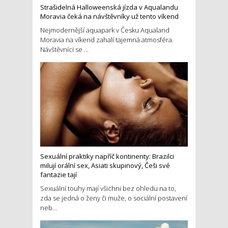
Strašidelná Halloweenská jízda v Aqualandu
Moravia čeká na návštěvníky už tento víkend
Nejmodernější aquapark v Česku Aqualand
Moravia na víkend zahalí tajemná atmosféra.
Návštěvníci se ...
Sexuální praktiky napříč kontinenty: Brazilci
milují orální sex, Asiati skupinový, Češi své
fantazie tají
Sexuální touhy mají všichni bez ohledu na to,
zda se jedná o ženy či muže, o sociální postavení
neb...