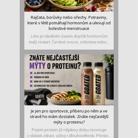
Rajčata, borůvky nebo ořechy. Potraviny,
které v létě pomáhají hormonům a ulevují od
bolestivé menstruace
Léto je ideálním časem dopřát hormonům
malý restart. Čerstvé ovoce, zelenina nebo...
Je jen pro sportovce, přiberu po něm a ve
stravě ho mám dostatek. Znáte nejčastější
mýty o proteinu?
Pojem protein již nějakou dobu rezonuje
v oblasti zdraví, výživy i dlouhověkosti. Přesto...