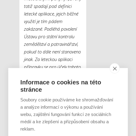
totiž spadají pod definici
letecké aplikace, jejich běžné
využití je tím pádem
zakázané.
Podléhá povolení
Ústavu pro státní kontrolu
zemědělství a potravinářství,
pokud to dále není stanoveno
jinak. Za leteckou aplikaci
přípravku se pro účely tohoto
zákona nepovažuje aplikace
Informace o cookies na této
přípravku ve formě granulí
stránce
nebo kapslí bezpilotním
letadlem z výšky
Soubory cookie používáme ke shromažďování
nepřekračující 5 metrů nad
a analýze informací o výkonu a používání
pozemkem,“
doplňuje
webu, zajištění fungování funkcí ze sociálních
Vítězslav Škoda.
médií a ke zlepšení a přizpůsobení obsahu a
reklam.
Obdobná situace podle něj