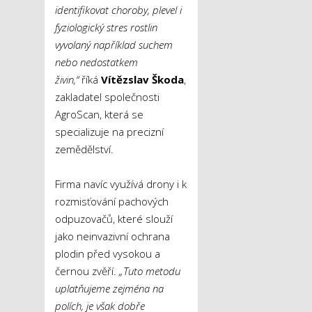
identifikovat choroby, plevel i
fyziologický stres rostlin
vyvolaný například suchem
nebo nedostatkem
živin,“
říká
Vítězslav Škoda
,
zakladatel společnosti
AgroScan, která se
specializuje na precizní
zemědělství.
Firma navíc využívá drony i k
rozmisťování pachových
odpuzovačů, které slouží
jako neinvazivní ochrana
plodin před vysokou a
černou zvěří.
„Tuto metodu
uplatňujeme zejména na
polích, je však dobře