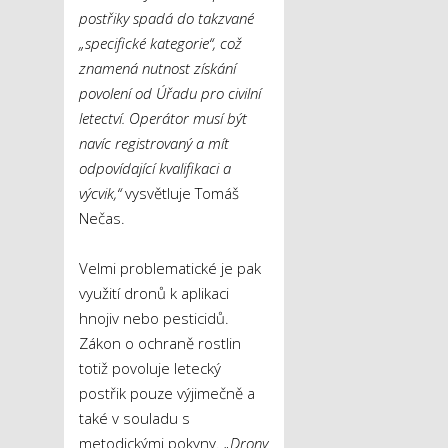
postřiky spadá do takzvané
„specifické kategorie“, což
znamená nutnost získání
povolení od Úřadu pro civilní
letectví. Operátor musí být
navíc registrovaný a mít
odpovídající kvalifikaci a
výcvik,“
vysvětluje Tomáš
Nečas.
Velmi problematické je pak
využití dronů k aplikaci
hnojiv nebo pesticidů.
Zákon o ochraně rostlin
totiž povoluje letecký
postřik pouze výjimečně a
také v souladu s
metodickými pokyny.
„Drony