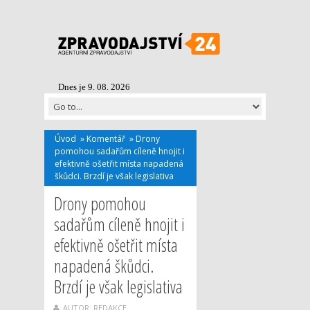
Dnes je 9. 08. 2026
Úvod
»
Komentář
»
Drony
pomohou sadařům cíleně hnojit i
efektivně ošetřit místa napadená
škůdci. Brzdí je však legislativa
Drony pomohou
sadařům cíleně hnojit i
efektivně ošetřit místa
napadená škůdci.
Brzdí je však legislativa
AUTOR: REDAKCE