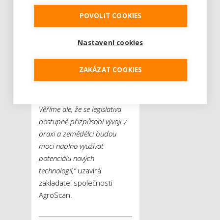
přitom panuje i v polním
POVOLIT COOKIES
zemědělství.
„Stejná
legislativní omezení platí i pro
Nastavení cookies
využití dronů na polích.
Farmáři se tak často ocitají v
ZAKÁZAT COOKIES
situaci, kdy mají technologii k
dispozici, ale její plné
nasazení zatím není možné.
Věříme ale, že se legislativa
postupně přizpůsobí vývoji v
praxi a zemědělci budou
moci naplno využívat
potenciálu nových
technologií,“
uzavírá
zakladatel společnosti
AgroScan.