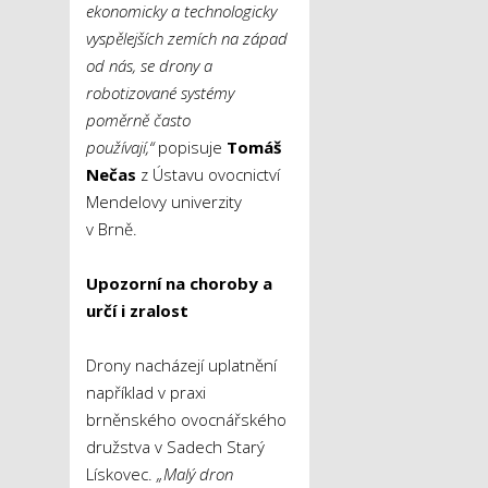
ekonomicky a technologicky
vyspělejších zemích na západ
od nás, se drony a
robotizované systémy
poměrně často
používají,“
popisuje
Tomáš
Nečas
z Ústavu ovocnictví
Mendelovy univerzity
v Brně.
Upozorní na choroby a
určí i zralost
Drony nacházejí uplatnění
například v praxi
brněnského ovocnářského
družstva v Sadech Starý
Lískovec.
„Malý dron