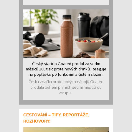
Český startup Goated prodal za sedm
měsíců 200 tisíc proteinových drinků. Reaguje
na poptávku po funkčním a čistém složení
Česká značka proteinových nápojů Goated
prodala během prvních sedmi měsíců od
vstupu...
CESTOVÁNÍ – TIPY, REPORTÁŽE,
ROZHOVORY: