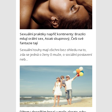
Sexuální praktiky napříč kontinenty: Brazilci
milují orální sex, Asiati skupinový, Češi své
fantazie tají
Sexuální touhy mají všichni bez ohledu na to,
zda se jedná o ženy či muže, o sociální postavení
neb...
Dětem i dospělým hrozí u moře alergie, ryby