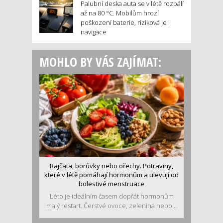
Palubní deska auta se v létě rozpálí
až na 80 °C. Mobilům hrozí
poškození baterie, riziková je i
navigace
MOHLO BY VÁS ZAJÍMAT:
Rajčata, borůvky nebo ořechy. Potraviny,
které v létě pomáhají hormonům a ulevují od
bolestivé menstruace
Léto je ideálním časem dopřát hormonům
malý restart. Čerstvé ovoce, zelenina nebo...