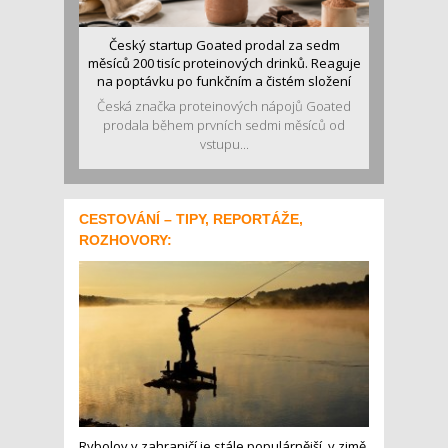
Český startup Goated prodal za sedm
měsíců 200 tisíc proteinových drinků. Reaguje
na poptávku po funkčním a čistém složení
Česká značka proteinových nápojů Goated
prodala během prvních sedmi měsíců od
vstupu...
CESTOVÁNÍ – TIPY, REPORTÁŽE,
ROZHOVORY:
Rybolov v zahraničí je stále populárnější, v zimě