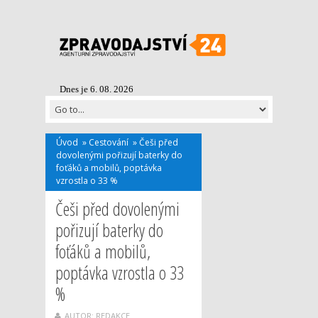
Dnes je 6. 08. 2026
Úvod
»
Cestování
»
Češi před
dovolenými pořizují baterky do
foťáků a mobilů, poptávka
vzrostla o 33 %
Češi před dovolenými
pořizují baterky do
foťáků a mobilů,
poptávka vzrostla o 33
%
AUTOR: REDAKCE