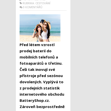
RUBRIKA:
CESTOVÁNÍ
0 KOMENTÁŘŮ
Před létem vzrostl
prodej baterií do
mobilních telefonů a
fotoaparátů o třetinu.
Češi tak inovují své
přístroje před sezónou
dovolených. Vyplývá to
z prodejních statistik
internetového obchodu
BatteryShop.cz.
Zároveň bezprostředně