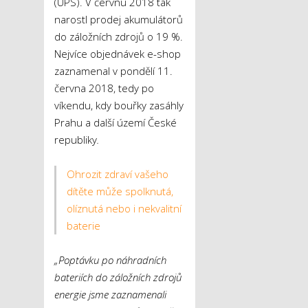
(UPS). V červnu 2018 tak
narostl prodej akumulátorů
do záložních zdrojů o 19 %.
Nejvíce objednávek e-shop
zaznamenal v pondělí 11.
června 2018, tedy po
víkendu, kdy bouřky zasáhly
Prahu a další území České
republiky
.
Ohrozit zdraví vašeho
dítěte může spolknutá,
olíznutá nebo i nekvalitní
baterie
„Poptávku po náhradních
bateriích do záložních zdrojů
energie jsme zaznamenali