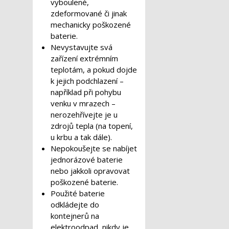
vyboulené,
zdeformované či jinak
mechanicky poškozené
baterie.
Nevystavujte svá
zařízení extrémním
teplotám, a pokud dojde
k jejich podchlazení –
například při pohybu
venku v mrazech –
nerozehřívejte je u
zdrojů tepla (na topení,
u krbu a tak dále).
Nepokoušejte se nabíjet
jednorázové baterie
nebo jakkoli opravovat
poškozené baterie.
Použité baterie
odkládejte do
kontejnerů na
elektroodpad, nikdy je