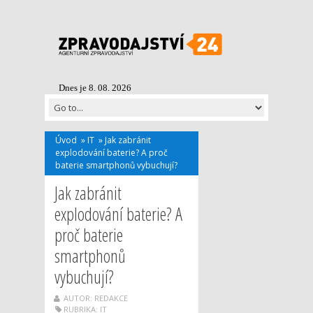
Dnes je 8. 08. 2026
Úvod
»
IT
»
Jak zabránit
explodování baterie? A proč
baterie smartphonů vybuchují?
Jak zabránit
explodování baterie? A
proč baterie
smartphonů
vybuchují?
AUTOR: REDAKCE
RUBRIKA:
IT