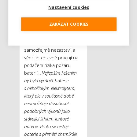
zařízení obrovským
Nastavení cookies
problémem – už jen proto,
že neustále rostou nároky
ZAKÁZAT COOKIES
uživatelů na výdrž při
provozu a nízkou
hmotnost. Vývoj se ale
samozřejmě nezastavil a
vědci intenzivně pracují na
potlačení rizika požáru
baterií.
„Nejlepším řešením
by bylo vyrábět baterie
s nehořlavým elektrolytem,
který ale v současné době
neumožňuje dosahovat
podobných výkonů jako
stávající lithium-iontové
baterie. Proto se testují
baterie s příměsí chemikálií