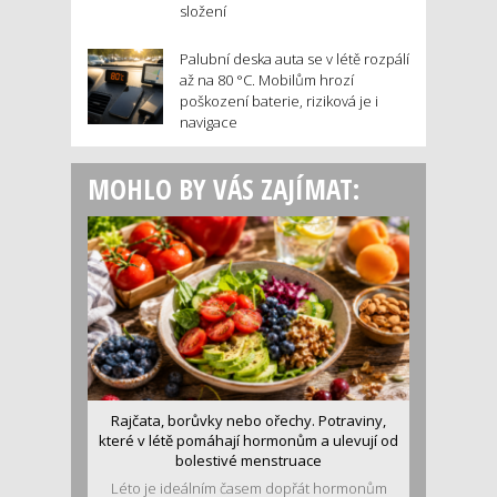
složení
Palubní deska auta se v létě rozpálí
až na 80 °C. Mobilům hrozí
poškození baterie, riziková je i
navigace
MOHLO BY VÁS ZAJÍMAT:
Rajčata, borůvky nebo ořechy. Potraviny,
které v létě pomáhají hormonům a ulevují od
bolestivé menstruace
Léto je ideálním časem dopřát hormonům