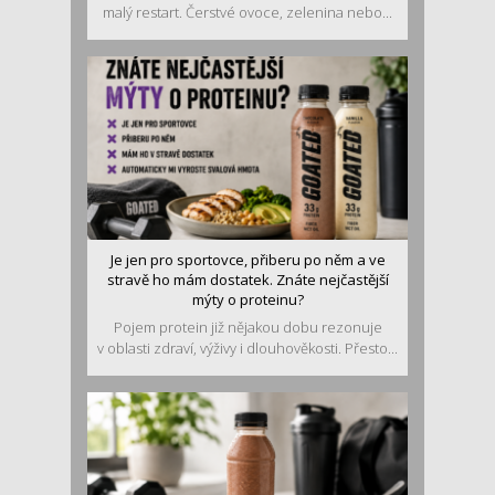
malý restart. Čerstvé ovoce, zelenina nebo...
Je jen pro sportovce, přiberu po něm a ve
stravě ho mám dostatek. Znáte nejčastější
mýty o proteinu?
Pojem protein již nějakou dobu rezonuje
v oblasti zdraví, výživy i dlouhověkosti. Přesto...