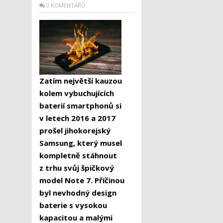
0 KOMENTÁŘŮ
Zatím největší kauzou
kolem vybuchujících
baterií smartphonů si
v letech 2016 a 2017
prošel jihokorejský
Samsung, který musel
kompletně stáhnout
z trhu svůj špičkový
model Note 7. Příčinou
byl nevhodný design
baterie s vysokou
kapacitou a malými