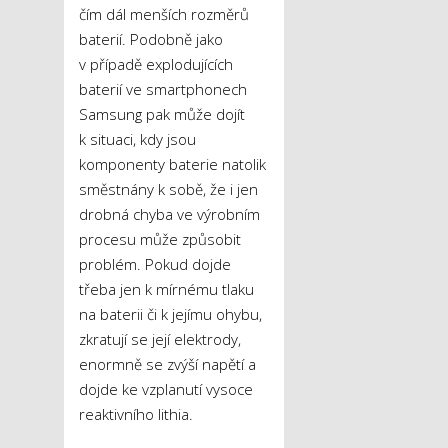
čím dál menších rozměrů
baterií. Podobně jako
v případě explodujících
baterií ve smartphonech
Samsung pak může dojít
k situaci, kdy jsou
komponenty baterie natolik
směstnány k sobě, že i jen
drobná chyba ve výrobním
procesu může způsobit
problém. Pokud dojde
třeba jen k mírnému tlaku
na baterii či k jejímu ohybu,
zkratují se její elektrody,
enormně se zvýší napětí a
dojde ke vzplanutí vysoce
reaktivního lithia.