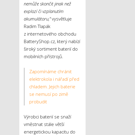
nemůže skončit jinak než
explozí či vzplanutím
akumulátoru,“
vysvětluje
Radim Tlapák
z internetového obchodu
BatteryShop.cz, který nabízí
široký sortiment baterií do
mobilních přístrojů.
Zapomínáme chránit
elektrokola i nářadí před
chladem. Jejich baterie
se nemusí po zimě
probudit
Výrobci baterií se snaží
vměstnat stále větší
energetickou kapacitu do