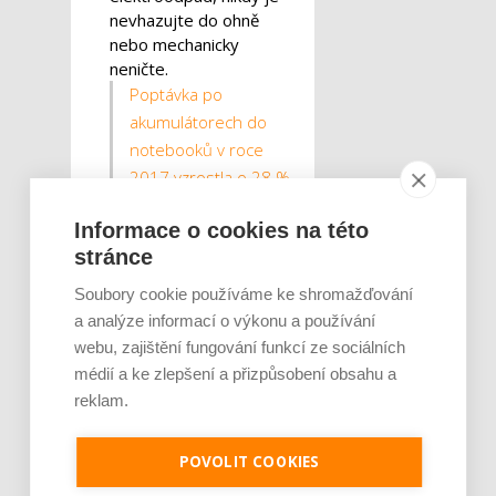
nevhazujte do ohně
nebo mechanicky
neničte.
Poptávka po
akumulátorech do
notebooků v roce
2017 vzrostla o 28 %.
Baterie do
Informace o cookies na této
videokamer lidé
stránce
pořizují méně
Soubory cookie používáme ke shromažďování
Moderní
a analýze informací o výkonu a používání
technologie zvýší
webu, zajištění fungování funkcí ze sociálních
médií a ke zlepšení a přizpůsobení obsahu a
bezpečnost baterií
reklam.
Nespolehlivé, či snad
dokonce explodující baterie
POVOLIT COOKIES
jsou pro výrobce mobilních