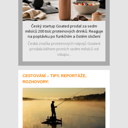
Český startup Goated prodal za sedm
měsíců 200 tisíc proteinových drinků. Reaguje
na poptávku po funkčním a čistém složení
Česká značka proteinových nápojů Goated
prodala během prvních sedmi měsíců od
vstupu...
CESTOVÁNÍ – TIPY, REPORTÁŽE,
ROZHOVORY: