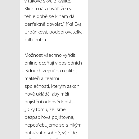
v takové skvělé kvalitě.
Klienti nás chválí, že i v
téhle době se k nám dá
perfektně dovolat,“ říká Eva
Urbánková, podporovatelka
call centra.
Možnost všechno vyřídit
online oceňují v posledních
týdnech zejména realitní
makléři a realitní
společnosti, kterým zákon
nově ukládá, aby měli
pojištění odpovědnosti.
„Díky tomu, že jsme
bezpapírová pojišťovna,
nepotřebujeme se s nikým
potkávat osobně, vše jde