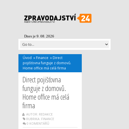
Dnes je 9. 08. 2026
Úvod
»
Finance
»
Direct
pojišťovna funguje z domovů.
Home office má celá firma
Direct pojišťovna
funguje z domovů.
Home office má celá
firma
AUTOR: REDAKCE
RUBRIKA:
FINANCE
0 KOMENTÁŘŮ