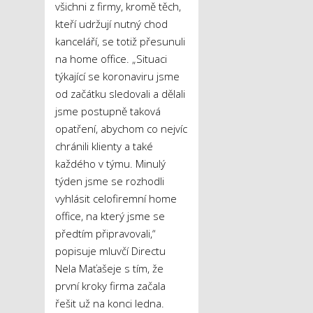
všichni z firmy, kromě těch,
kteří udržují nutný chod
kanceláří, se totiž přesunuli
na home office. „Situaci
týkající se koronaviru jsme
od začátku sledovali a dělali
jsme postupně taková
opatření, abychom co nejvíc
chránili klienty a také
každého v týmu. Minulý
týden jsme se rozhodli
vyhlásit celofiremní home
office, na který jsme se
předtím připravovali,“
popisuje mluvčí Directu
Nela Maťašeje s tím, že
první kroky firma začala
řešit už na konci ledna.