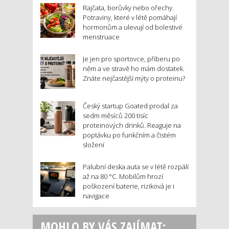
Rajčata, borůvky nebo ořechy.
Potraviny, které v létě pomáhají
hormonům a ulevují od bolestivé
menstruace
Je jen pro sportovce, přiberu po
něm a ve stravě ho mám dostatek.
Znáte nejčastější mýty o proteinu?
Český startup Goated prodal za
sedm měsíců 200 tisíc
proteinových drinků. Reaguje na
poptávku po funkčním a čistém
složení
Palubní deska auta se v létě rozpálí
až na 80 °C. Mobilům hrozí
poškození baterie, riziková je i
navigace
MOHLO BY VÁS ZAJÍMAT: