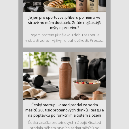
Je jen pro sportovce, přiberu po něm a ve
stravě ho mám dostatek. Znáte nejčastější
mýty o proteinu?
Pojem protein již nějakou dobu rezonuje
v oblasti zdraví, výživy i dlouhověkosti. Přesto...
Český startup Goated prodal za sedm
měsíců 200 tisíc proteinových drinků. Reaguje
na poptávku po funkčním a čistém složení
Česká značka proteinových nápojů Goated
prodala během prvních sedmi měsíců od