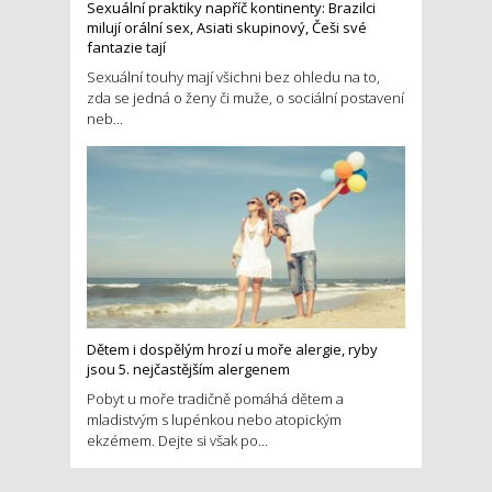
Sexuální praktiky napříč kontinenty: Brazilci
milují orální sex, Asiati skupinový, Češi své
fantazie tají
Sexuální touhy mají všichni bez ohledu na to,
zda se jedná o ženy či muže, o sociální postavení
neb...
Dětem i dospělým hrozí u moře alergie, ryby
jsou 5. nejčastějším alergenem
Pobyt u moře tradičně pomáhá dětem a
mladistvým s lupénkou nebo atopickým
ekzémem. Dejte si však po...