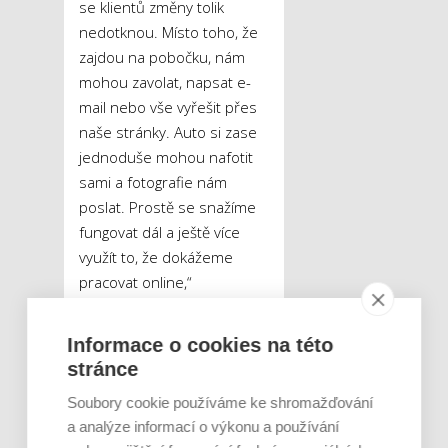
se klientů změny tolik
nedotknou. Místo toho, že
zajdou na pobočku, nám
mohou zavolat, napsat e-
mail nebo vše vyřešit přes
naše stránky. Auto si zase
jednoduše mohou nafotit
sami a fotografie nám
poslat. Prostě se snažíme
fungovat dál a ještě více
využít to, že dokážeme
pracovat online,“
upozorňuje Maťašeje a
dodává, že přeje i ostatním
Informace o cookies na této
firmám, aby se co
stránce
nejrychleji a nejlépe
Soubory cookie používáme ke shromažďování
dokázaly situaci
a analýze informací o výkonu a používání
přizpůsobit.