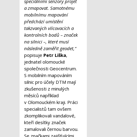
speciálními senzory projet
a zmapovat. Samotnému
mobilnímu mapování
předchází umístění
takzvaných vlícovacích a
kontrolních bodů – značek
na silnici –, které musí
následně zaměřit geodet,“
popisuje
Petr Liška
,
jednatel olomoucké
společnosti Geocentrum.
S mobilním mapováním
silnic pro účely DTM mají
zkušenosti z minulých
měsíců například
v Olomouckém kraji. Práci
specialistů tam ovšem
zkomplikovali vandalové,
kteří desítky značek
zamalovali černou barvou.
Se značkami zajišťujícími