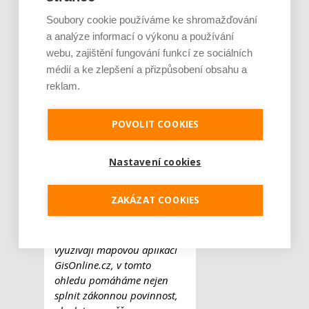
pasporty nemají, by měly
Soubory cookie používáme ke shromažďování
alespoň předat údaje o
a analýze informací o výkonu a používání
dopravní a technické
infrastruktuře. Dodání
webu, zajištění fungování funkcí ze sociálních
těchto dat, ale i jejich
médií a ke zlepšení a přizpůsobení obsahu a
aktualizace, tak bude
reklam.
v rukách obcí, které tuto
povinnost mohou plnit buď
POVOLIT COOKIES
vlastními silami, nebo
prostřednictvím externího
dodavatele.
„Zejména u
Nastavení cookies
malých obcí lze z našich
zkušeností předpokládat, že
ZAKÁZAT COOKIES
většina z nich nebude toto
schopna vyřešit vlastními
silami. Obcím, které
využívají mapovou aplikaci
GisOnline.cz, v tomto
ohledu pomáháme nejen
splnit zákonnou povinnost,