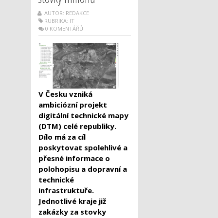
AUTOR: REDAKCE
RUBRIKA:
IT
0 KOMENTÁŘŮ
V Česku vzniká
ambiciózní projekt
digitální technické mapy
(DTM) celé republiky.
Dílo má za cíl
poskytovat spolehlivé a
přesné informace o
polohopisu a dopravní a
technické
infrastruktuře.
Jednotlivé kraje již
zakázky za stovky