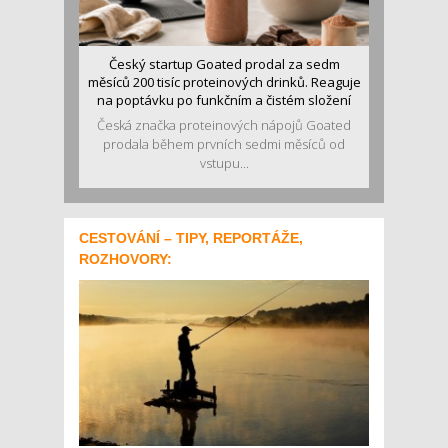
Český startup Goated prodal za sedm
měsíců 200 tisíc proteinových drinků. Reaguje
na poptávku po funkčním a čistém složení
Česká značka proteinových nápojů Goated
prodala během prvních sedmi měsíců od
vstupu...
CESTOVÁNÍ – TIPY, REPORTÁŽE,
ROZHOVORY: