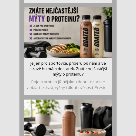
Je jen pro sportovce, přiberu po něm a ve
stravě ho mám dostatek. Znáte nejčastější
mýty o proteinu?
Pojem protein již nějakou dobu rezonuje
v oblasti zdraví, výživy i dlouhověkosti. Přesto...