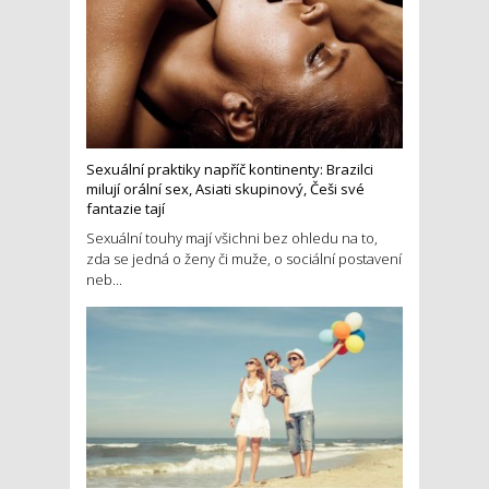
Sexuální praktiky napříč kontinenty: Brazilci
milují orální sex, Asiati skupinový, Češi své
fantazie tají
Sexuální touhy mají všichni bez ohledu na to,
zda se jedná o ženy či muže, o sociální postavení
neb...