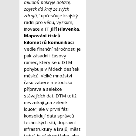
milionů pokryje dotace,
zbytek dá kraj ze svých
zdrojů,“
upřesňuje krajský
radní pro vědu, výzkum,
inovace a IT
Jiří Hlavenka
.
Mapování tisíců
kilometrů komunikací
Vedle finanční náročnosti je
pak zásadní i časový
rámec, který se u DTM
pohybuje v řádech desítek
měsíců. Velké množství
času zabere metodická
příprava a selekce
stávajících dat. DTM totiž
nevznikají „na zelené
louce“, ale v první fázi
konsolidují data správců
technických sítí, dopravní
infrastruktury a krajů, měst
i obcí. Je však potřeba, aby