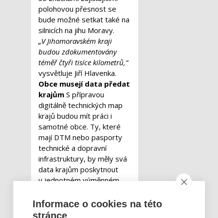
polohovou přesnost se
bude možné setkat také na
silnicích na jihu Moravy.
„V Jihomoravském kraji
budou zdokumentovány
téměř čtyři tisíce kilometrů,“
vysvětluje Jiří Hlavenka.
Obce musejí data předat
krajům
S přípravou
digitálně technických map
krajů budou mít práci i
samotné obce. Ty, které
mají DTM nebo pasporty
technické a dopravní
infrastruktury, by měly svá
data krajům poskytnout
v jednotném výměnném
formátu DTM, aby bylo
možné je v krajských DTM
Informace o cookies na této
využít. Ty, jež DTM nebo
stránce