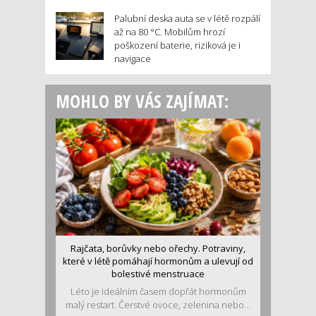
Palubní deska auta se v létě rozpálí
až na 80 °C. Mobilům hrozí
poškození baterie, riziková je i
navigace
MOHLO BY VÁS ZAJÍMAT:
Rajčata, borůvky nebo ořechy. Potraviny,
které v létě pomáhají hormonům a ulevují od
bolestivé menstruace
Léto je ideálním časem dopřát hormonům
malý restart. Čerstvé ovoce, zelenina nebo...