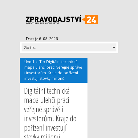
Dnes je 6. 08. 2026
Úvod
»
IT
»
Digitální technická
mapa ulehčí práci veřejné správě
i investorům. Kraje do pořízení
investují stovky milionů
Digitální technická
mapa ulehčí práci
veřejné správě i
investorům. Kraje do
pořízení investují
stovky milionů