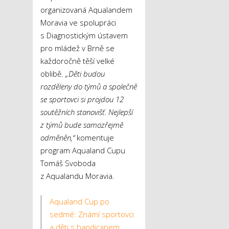
organizovaná Aqualandem
Moravia ve spolupráci
s Diagnostickým ústavem
pro mládež v Brně se
každoročně těší velké
oblibě.
„Děti budou
rozděleny do týmů a společně
se sportovci si projdou 12
soutěžních stanovišť. Nejlepší
z týmů bude samozřejmě
odměněn,“
komentuje
program Aqualand Cupu
Tomáš Svoboda
z Aqualandu Moravia.
Aqualand Cup po
sedmé: Známí sportovci
a děti s handicapem