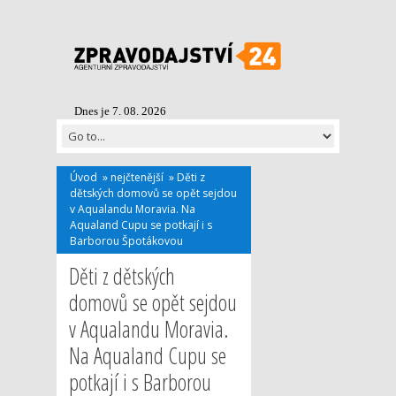
Dnes je 7. 08. 2026
Úvod
»
nejčtenější
»
Děti z
dětských domovů se opět sejdou
v Aqualandu Moravia. Na
Aqualand Cupu se potkají i s
Barborou Špotákovou
Děti z dětských
domovů se opět sejdou
v Aqualandu Moravia.
Na Aqualand Cupu se
potkají i s Barborou