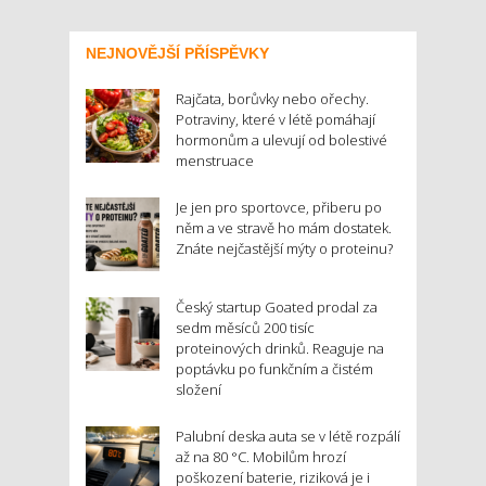
NEJNOVĚJŠÍ PŘÍSPĚVKY
Rajčata, borůvky nebo ořechy.
Potraviny, které v létě pomáhají
hormonům a ulevují od bolestivé
menstruace
Je jen pro sportovce, přiberu po
něm a ve stravě ho mám dostatek.
Znáte nejčastější mýty o proteinu?
Český startup Goated prodal za
sedm měsíců 200 tisíc
proteinových drinků. Reaguje na
poptávku po funkčním a čistém
složení
Palubní deska auta se v létě rozpálí
až na 80 °C. Mobilům hrozí
poškození baterie, riziková je i