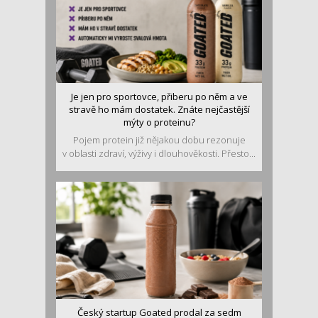
Je jen pro sportovce, přiberu po něm a ve
stravě ho mám dostatek. Znáte nejčastější
mýty o proteinu?
Pojem protein již nějakou dobu rezonuje
v oblasti zdraví, výživy i dlouhověkosti. Přesto...
Český startup Goated prodal za sedm