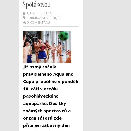
Špotákovou
AUTOR: REDAKCE
RUBRIKA:
NEJČTENĚJŠÍ
0 KOMENTÁŘŮ
Již osmý ročník
pravidelného Aqualand
Cupu proběhne v pondělí
10. září v areálu
pasohláveckého
aquaparku. Desítky
známých sportovců a
organizátorů zde
připraví zábavný den