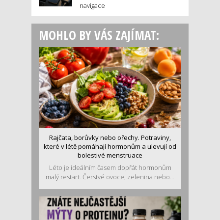
navigace
MOHLO BY VÁS ZAJÍMAT:
Rajčata, borůvky nebo ořechy. Potraviny,
které v létě pomáhají hormonům a ulevují od
bolestivé menstruace
Léto je ideálním časem dopřát hormonům
malý restart. Čerstvé ovoce, zelenina nebo...