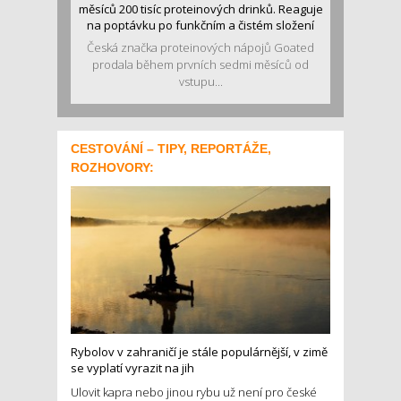
měsíců 200 tisíc proteinových drinků. Reaguje
na poptávku po funkčním a čistém složení
Česká značka proteinových nápojů Goated
prodala během prvních sedmi měsíců od
vstupu...
CESTOVÁNÍ – TIPY, REPORTÁŽE,
ROZHOVORY:
Rybolov v zahraničí je stále populárnější, v zimě
se vyplatí vyrazit na jih
Ulovit kapra nebo jinou rybu už není pro české