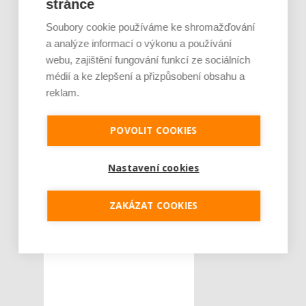
stránce
technik a speciálních
přístupů.
Soubory cookie používáme ke shromažďování
a analýze informací o výkonu a používání
webu, zajištění fungování funkcí ze sociálních
Tweet
médií a ke zlepšení a přizpůsobení obsahu a
reklam.
Bravo
ŠTÍTKY :
Bravo Europa
POVOLIT COOKIES
Covid-19
dar
distanční výuka
Nastavení cookies
Ibsenka
ZAKÁZAT COOKIES
mateřská škola
speciální škola