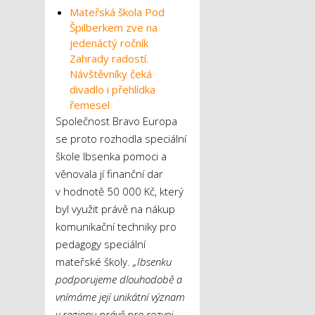
Mateřská škola Pod
Špilberkem zve na
jedenáctý ročník
Zahrady radostí.
Návštěvníky čeká
divadlo i přehlídka
řemesel
Společnost Bravo Europa
se proto rozhodla speciální
škole Ibsenka pomoci a
věnovala jí finanční dar
v hodnotě 50 000 Kč, který
byl využit právě na nákup
komunikační techniky pro
pedagogy speciální
mateřské školy.
„Ibsenku
podporujeme dlouhodobě a
vnímáme její unikátní význam
v regionu právě pro rozvoj