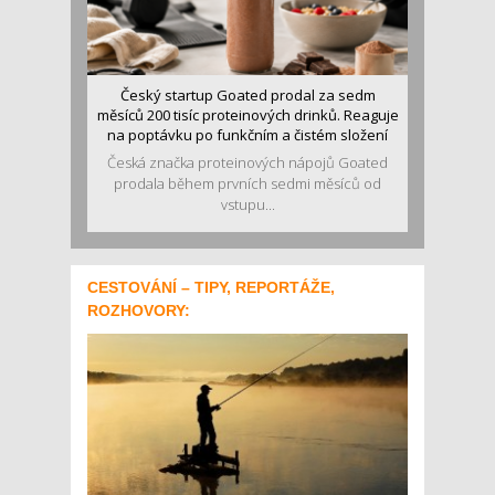
Český startup Goated prodal za sedm
měsíců 200 tisíc proteinových drinků. Reaguje
na poptávku po funkčním a čistém složení
Česká značka proteinových nápojů Goated
prodala během prvních sedmi měsíců od
vstupu...
CESTOVÁNÍ – TIPY, REPORTÁŽE,
ROZHOVORY: