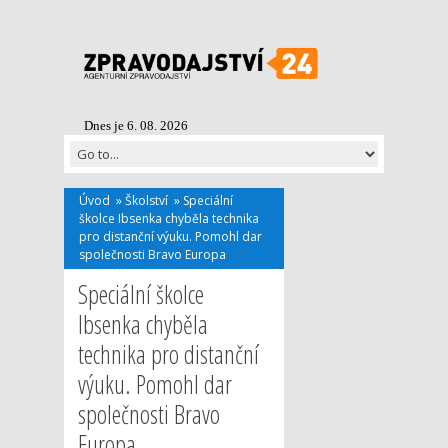
Dnes je 6. 08. 2026
Úvod
»
Školství
»
Speciální
školce Ibsenka chyběla technika
pro distanční výuku. Pomohl dar
společnosti Bravo Europa
Speciální školce
Ibsenka chyběla
technika pro distanční
výuku. Pomohl dar
společnosti Bravo
Europa