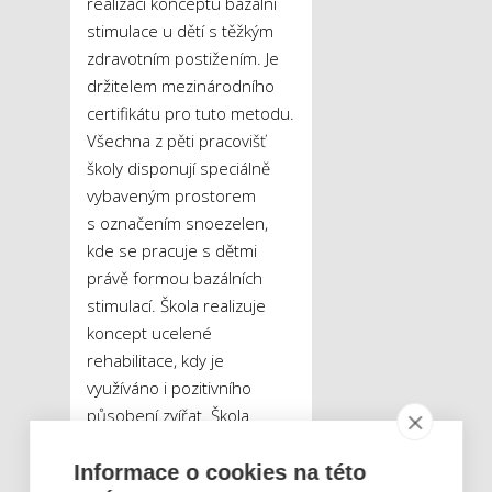
realizací konceptu bazální
stimulace u dětí s těžkým
zdravotním postižením. Je
držitelem mezinárodního
certifikátu pro tuto metodu.
Všechna z pěti pracovišť
školy disponují speciálně
vybaveným prostorem
s označením snoezelen,
kde se pracuje s dětmi
právě formou bazálních
stimulací. Škola realizuje
koncept ucelené
rehabilitace, kdy je
využíváno i pozitivního
působení zvířat. Škola
nabízí širokou paletu
dalších intervenčních
Informace o cookies na této