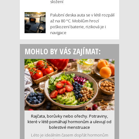
složení
Palubní deska auta se v létě rozpálí
až na 80 °C. Mobilům hrozí
poškození baterie, riziková je i
navigace
MOHLO BY VÁS ZAJÍMAT:
Rajčata, borůvky nebo ořechy. Potraviny,
které v létě pomáhají hormonům a ulevují od
bolestivé menstruace
Léto je ideálním časem dopřát hormonům