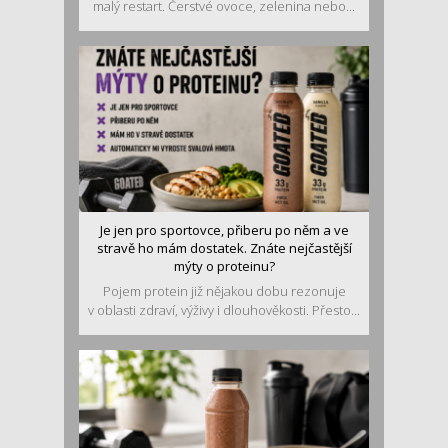
malý restart. Čerstvé ovoce, zelenina nebo...
Je jen pro sportovce, přiberu po něm a ve
stravě ho mám dostatek. Znáte nejčastější
mýty o proteinu?
Pojem protein již nějakou dobu rezonuje
v oblasti zdraví, výživy i dlouhověkosti. Přesto...