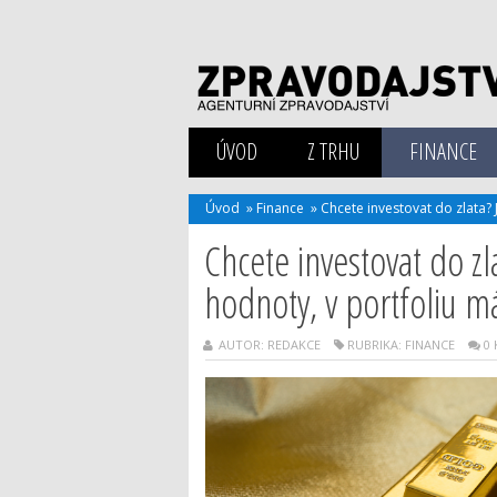
ÚVOD
Z TRHU
FINANCE
Úvod
»
Finance
»
Chcete investovat do zlata? 
Chcete investovat do zl
hodnoty, v portfoliu má
AUTOR: REDAKCE
RUBRIKA:
FINANCE
0