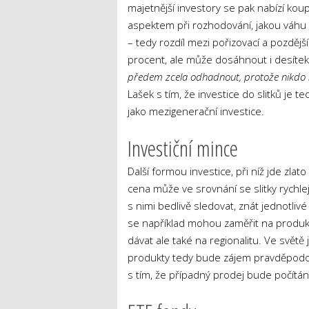
majetnější investory se pak nabízí koup
aspektem při rozhodování, jakou váhu sli
– tedy rozdíl mezi pořizovací a pozděj
procent, ale může dosáhnout i desíte
předem zcela odhadnout, protože nikdo ne
Lašek s tím, že investice do slitků je 
jako mezigenerační investice.
Investiční mince
Další formou investice, při níž jde zlato
cena může ve srovnání se slitky rychlej
s nimi bedlivě sledovat, znát jednotlivé 
se například mohou zaměřit na produkci
dávat ale také na regionalitu. Ve světě 
produkty tedy bude zájem pravděpodobn
s tím, že případný prodej bude počítán