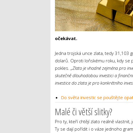
očekávat.
Jedna trojská unce zlata, tedy 31,103
dolarů. Oproti loňskému roku, kdy se 
pokles.
„Zlato je vhodné zejména pro invest
skutečně dlouhodobou investici a finanční
investice do zlata je pro konkrétního invest
Do světa investic se pouštějte opat
Malé či větší slitky?
Pro ty, kteří chtějí zlato reálně vlastni
Ty se dají pořídit i o váze jednoho gram