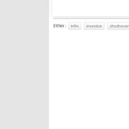
Tweet
Infin
investice
zhodnocen
ŠTÍTKY :