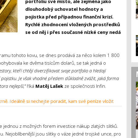
portfoliu své místo, ale zejména jako
dlouhodobý uchovatel hodnoty a
pojistka před případnou finanční krizí.
Rychlé zhodnocení vložených prostředků
se od něj i přes současné nízké ceny nedá
 gramu tohoto kovu, se dnes prodává za něco kolem 1 800
pohybovala ke dvěma tisícům dolarů, se tak jedná o
ory, kteří chtějí diverzifikovat svoje portfolio a hledají
 pojistku. Je však vhodné předem důkladně zvážit, jaká forma
ora nejlepší,“
říká
Matěj Lašek
ze společnosti Infin.
rně. Ideálně si nechejte poradit, kam své peníze vložit
t, je jednou z možných forem investice nákup zlatých slitků.
u. Nejoblíbenější jsou slitky o váze jedné trojské unce, pro