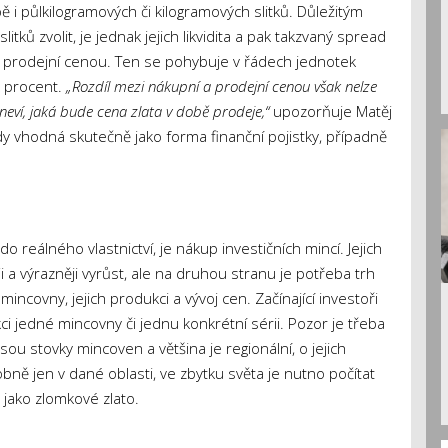
ě i půlkilogramových či kilogramových slitků. Důležitým
tků zvolit, je jednak jejich likvidita a pak takzvaný spread
ší prodejní cenou. Ten se pohybuje v řádech jednotek
k procent.
„Rozdíl mezi nákupní a prodejní cenou však nelze
ví, jaká bude cena zlata v době prodeje,“
upozorňuje Matěj
tedy vhodná skutečně jako forma finanční pojistky, případně
 do reálného vlastnictví, je nákup investičních mincí. Jejich
i a výrazněji vyrůst, ale na druhou stranu je potřeba trh
mincovny, jejich produkci a vývoj cen. Začínající investoři
 jedné mincovny či jednu konkrétní sérii. Pozor je třeba
jsou stovky mincoven a většina je regionální, o jejich
ě jen v dané oblasti, ve zbytku světa je nutno počítat
 jako zlomkové zlato.