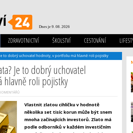
Dnes je 9. 08. 2026
ZDRAVOTNICTVÍ
ŠKOLSTVÍ
CESTOVÁNÍ
LIFEST
Je to dobrý uchovatel hodnoty, v portfoliu má hlavně roli pojistky
ata? Je to dobrý uchovatel
 hlavně roli pojistky
 KOMENTÁŘŮ
Vlastnit zlatou cihličku v hodnotě
několika set tisíc korun může být snem
mnoha začínajících investorů. Zlato má
podle odborníků v každém investičním