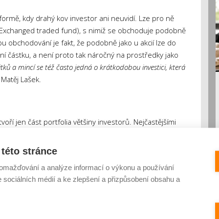
 formě, kdy drahý kov investor ani neuvidí. Lze pro ně
 (Exchanged traded fund), s nimiž se obchoduje podobně
 obchodování je fakt, že podobně jako u akcií lze do
í částku, a není proto tak náročný na prostředky jako
litků a mincí se též často jedná o krátkodobou investici, která
 Matěj Lašek.
voří jen část portfolia většiny investorů. Nejčastějšími
ou přitom dlouhodobě akcie a dluhopisy. Zejména firemní
osy kolem 2-4 procent, ty rizikovější dokonce až kolem
této stránce
jsou pak sázkou na jistotu termínované vklady, jejich úrok se
omažďování a analýze informací o výkonu a používání
 Jedná se tak o konzervativní investici, která snižuje riziko
e sociálních médií a ke zlepšení a přizpůsobení obsahu a
.