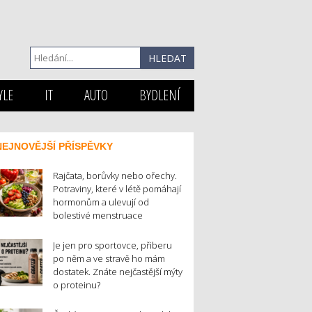
YLE
IT
AUTO
BYDLENÍ
NEJNOVĚJŠÍ PŘÍSPĚVKY
Rajčata, borůvky nebo ořechy.
Potraviny, které v létě pomáhají
hormonům a ulevují od
bolestivé menstruace
Je jen pro sportovce, přiberu
po něm a ve stravě ho mám
dostatek. Znáte nejčastější mýty
o proteinu?