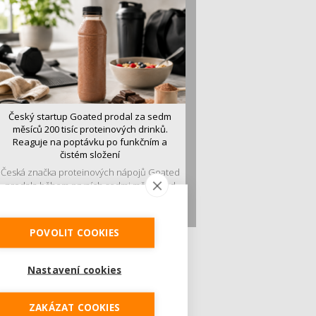
Český startup Goated prodal za sedm
měsíců 200 tisíc proteinových drinků.
Reaguje na poptávku po funkčním a
čistém složení
Česká značka proteinových nápojů Goated
prodala během prvních sedmi měsíců od
vstupu...
POVOLIT COOKIES
Nastavení cookies
ZAKÁZAT COOKIES