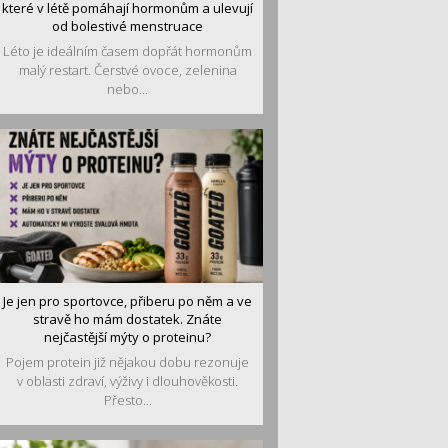
které v létě pomáhají hormonům a ulevují
od bolestivé menstruace
Léto je ideálním časem dopřát hormonům
malý restart. Čerstvé ovoce, zelenina
nebo...
Je jen pro sportovce, přiberu po něm a ve
stravě ho mám dostatek. Znáte
nejčastější mýty o proteinu?
Pojem protein již nějakou dobu rezonuje
v oblasti zdraví, výživy i dlouhověkosti.
Přesto...