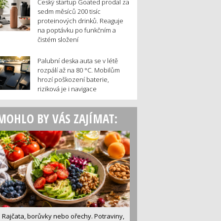
Český startup Goated prodal za
sedm měsíců 200 tisíc
proteinových drinků. Reaguje
na poptávku po funkčním a
čistém složení
Palubní deska auta se v létě
rozpálí až na 80 °C. Mobilům
hrozí poškození baterie,
riziková je i navigace
MOHLO BY VÁS ZAJÍMAT:
Rajčata, borůvky nebo ořechy. Potraviny,