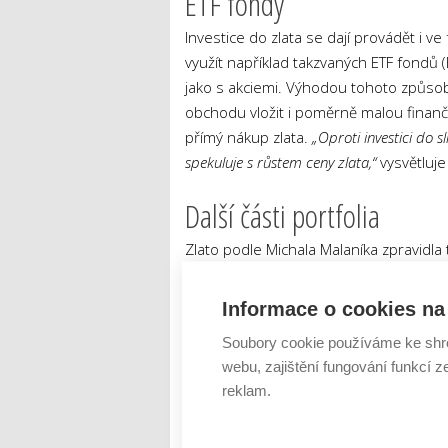
ETF fondy
Investice do zlata se dají provádět i ve
využít například takzvaných ETF fondů
jako s akciemi. Výhodou tohoto způsobu
obchodu vložit i poměrně malou finančn
přímý nákup zlata.
„Oproti investici do s
spekuluje s růstem ceny zlata,“
vysvětluje
Další části portfolia
Zlato podle Michala Malaníka zpravidla t
druhy aktiv, do nichž se investuje, js
dluhopisy v současné době nabízejí výn
Informace o cookies na 
deseti procent.
„Z hlediska bezpečnosti 
Soubory cookie používáme ke shr
ale pohybuje maximálně kolem dvou procent.
webu, zajištění fungování funkcí z
ztráty celého portfolia,“
dodává odborník
reklam.
Komerční sdělení