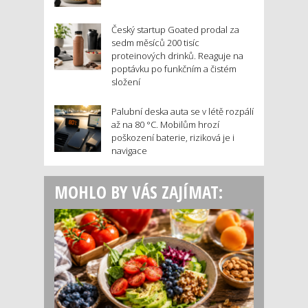
Český startup Goated prodal za
sedm měsíců 200 tisíc
proteinových drinků. Reaguje na
poptávku po funkčním a čistém
složení
Palubní deska auta se v létě rozpálí
až na 80 °C. Mobilům hrozí
poškození baterie, riziková je i
navigace
MOHLO BY VÁS ZAJÍMAT: