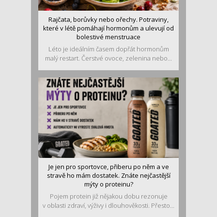
Rajčata, borůvky nebo ořechy. Potraviny,
které v létě pomáhají hormonům a ulevují od
bolestivé menstruace
Léto je ideálním časem dopřát hormonům
malý restart. Čerstvé ovoce, zelenina nebo...
Je jen pro sportovce, přiberu po něm a ve
stravě ho mám dostatek. Znáte nejčastější
mýty o proteinu?
Pojem protein již nějakou dobu rezonuje
v oblasti zdraví, výživy i dlouhověkosti. Přesto...