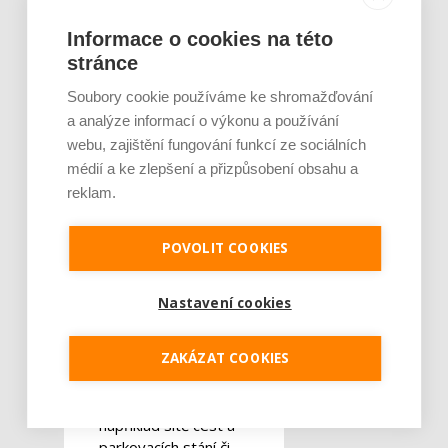
odborníkům, kteří hledají
zaměstnání ve
Informace o cookies na této
špičkových inovačních
stránce
firmách kdekoliv na
světě. Drtivá většina
Soubory cookie používáme ke shromažďování
firem působících ve
a analýze informací o výkonu a používání
vědeckotechnických
webu, zajištění fungování funkcí ze sociálních
parcích má mezinárodní
médií a ke zlepšení a přizpůsobení obsahu a
přesah, obchoduje na
reklam.
světových trzích, a tím
pádem přináší do Česka
větší objem financí.
POVOLIT COOKIES
Nastavení cookies
Výstavba nové
infrastruktury
–
ZAKÁZAT COOKIES
Existence parků
podněcuje budování
nové infrastruktury,
například sítě cest a
parkovacích stání či