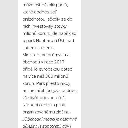
může být několik parků,
které dodnes zejí
prázdnotou, ačkoliv se do
nich investovaly stovky
milionů korun. Jde například
o park Nupharo u Ústí nad
Labem, kterému
Ministerstvo průmyslu a
obchodu v roce 2017
přidělilo evropskou dotaci
na více než 300 milionů
korun. Park přesto nikdy
ani nezačal fungovat a dnes
vše kvůli podvodu řeší
Národní centrála proti
organizovanému zločinu.
„Obchodní model je nesmírně
důležitý. Je zapotřebí, aby i