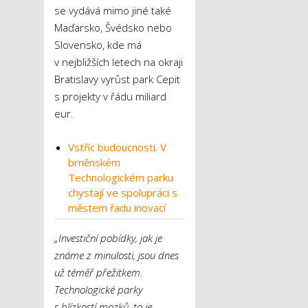
se vydává mimo jiné také
Maďarsko, Švédsko nebo
Slovensko, kde má
v nejbližších letech na okraji
Bratislavy vyrůst park Cepit
s projekty v řádu miliard
eur.
Vstříc budoucnosti. V
brněnském
Technologickém parku
chystají ve spolupráci s
městem řadu inovací
„Investiční pobídky, jak je
známe z minulosti, jsou dnes
už téměř přežitkem.
Technologické parky
s blízkostí mozků, to je