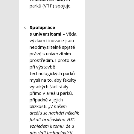
parků (VTP) spojuje.
Spolupráce
s univerzitami
– Věda,
výzkum i inovace jsou
neodmyslitelně spjaté
právě s univerzitním
prostředím. I proto se
při výstavbě
technologických parků
myslí na to, aby fakulty
vysokých škol stály
přímo v areálu parků,
případně v jejich
blízkosti.
„V našem
areálu se nachází několik
fakult brněnského VUT.
Vzhledem k tomu, že u
nás sídlí technologičtí