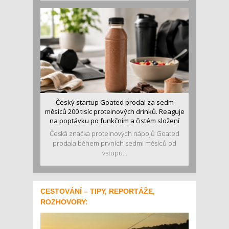
Český startup Goated prodal za sedm
měsíců 200 tisíc proteinových drinků. Reaguje
na poptávku po funkčním a čistém složení
Česká značka proteinových nápojů Goated
prodala během prvních sedmi měsíců od
vstupu...
CESTOVÁNÍ – TIPY, REPORTÁŽE,
ROZHOVORY: