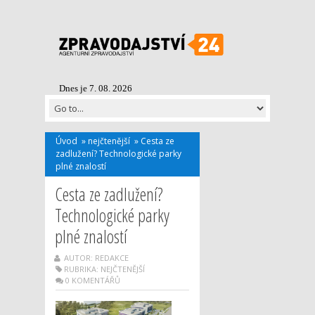
Dnes je 7. 08. 2026
Úvod
»
nejčtenější
»
Cesta ze
zadlužení? Technologické parky
plné znalostí
Cesta ze zadlužení?
Technologické parky
plné znalostí
AUTOR: REDAKCE
RUBRIKA:
NEJČTENĚJŠÍ
0 KOMENTÁŘŮ