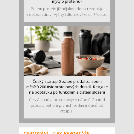
mýty o proteinu?
Pojem protein již nějakou dobu rezonuje
v oblasti zdraví, výživy i dlouhověkosti. Přesto...
Český startup Goated prodal za sedm
měsíců 200 tisíc proteinových drinků. Reaguje
na poptávku po funkčním a čistém složení
Česká značka proteinových nápojů Goated
prodala během prvních sedmi měsíců od
vstupu...
CESTOVÁNÍ – TIPY, REPORTÁŽE,