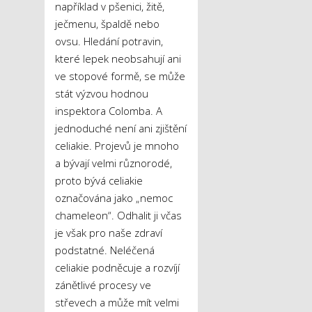
například v pšenici, žitě,
ječmenu, špaldě nebo
ovsu. Hledání potravin,
které lepek neobsahují ani
ve stopové formě, se může
stát výzvou hodnou
inspektora Colomba. A
jednoduché není ani zjištění
celiakie. Projevů je mnoho
a bývají velmi různorodé,
proto bývá celiakie
označována jako „nemoc
chameleon“. Odhalit ji včas
je však pro naše zdraví
podstatné. Neléčená
celiakie podněcuje a rozvíjí
zánětlivé procesy ve
střevech a může mít velmi