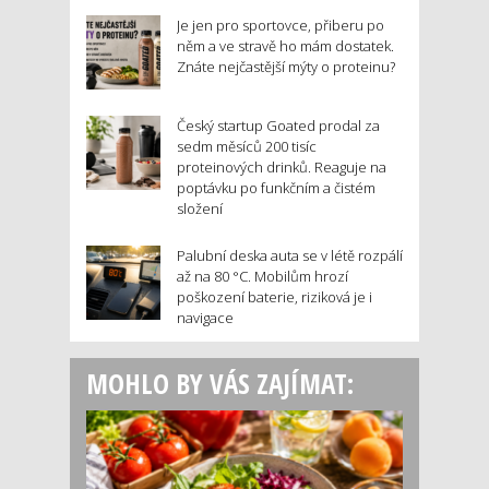
Je jen pro sportovce, přiberu po
něm a ve stravě ho mám dostatek.
Znáte nejčastější mýty o proteinu?
Český startup Goated prodal za
sedm měsíců 200 tisíc
proteinových drinků. Reaguje na
poptávku po funkčním a čistém
složení
Palubní deska auta se v létě rozpálí
až na 80 °C. Mobilům hrozí
poškození baterie, riziková je i
navigace
MOHLO BY VÁS ZAJÍMAT: