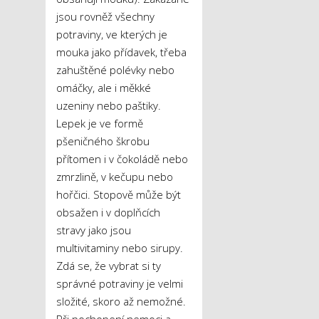
jsou rovněž všechny
potraviny, ve kterých je
mouka jako přídavek, třeba
zahuštěné polévky nebo
omáčky, ale i měkké
uzeniny nebo paštiky.
Lepek je ve formě
pšeničného škrobu
přítomen i v čokoládě nebo
zmrzlině, v kečupu nebo
hořčici. Stopově může být
obsažen i v doplňcích
stravy jako jsou
multivitaminy nebo sirupy.
Zdá se, že vybrat si ty
správné potraviny je velmi
složité, skoro až nemožné.
Při pochopení nemoci a