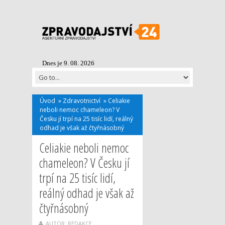
Dnes je 9. 08. 2026
Úvod
»
Zdravotnictví
»
Celiakie
neboli nemoc chameleon? V
Česku jí trpí na 25 tisíc lidí, reálný
odhad je však až čtyřnásobný
Celiakie neboli nemoc
chameleon? V Česku jí
trpí na 25 tisíc lidí,
reálný odhad je však až
čtyřnásobný
AUTOR: REDAKCE