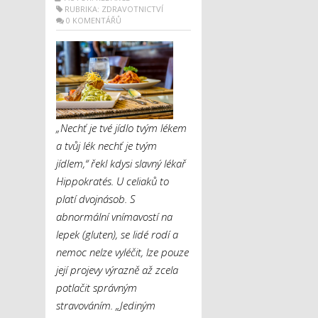
RUBRIKA:
ZDRAVOTNICTVÍ
0 KOMENTÁŘŮ
„Nechť je tvé jídlo tvým lékem
a tvůj lék nechť je tvým
jídlem,“ řekl kdysi slavný lékař
Hippokratés. U celiaků to
platí dvojnásob. S
abnormální vnímavostí na
lepek (gluten), se lidé rodí a
nemoc nelze vyléčit, lze pouze
její projevy výrazně až zcela
potlačit správným
stravováním. „Jediným