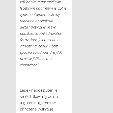
základním a dostatečným
léčebným opatřením je úplné
vynechání lepku ze stravy –
takzvaná bezlepková
dieta,“ potvrzuje ve své
publikaci Státní zdravotní
ústav. Víte, jak poznat
citlivost na lepek? V čem
spočívá záludnost diety? A
proč se jí říká nemoc
chameleon?
Lepek neboli gluten je
směs bílkovin (gliadinu
a gluteninu), která se
přirozeně vyskytuje