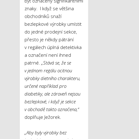
být označeny signifikantními
znaky. I když se většina
obchodníků snaží
bezlepkové výrobky umístit
do jedné prodejní sekce,
přesto je někdy pátrání
v regálech úplná detektivka
a označení není ihned
patrné.
„Stává se, že se
v jednom regálu ocitnou
výrobky dietního charakteru,
určené například pro
diabetiky, ale zároveň nejsou
bezlepkové, i když je sekce
v obchodě takto označena,“
doplňuje Ježorek.
„Aby byly výrobky bez