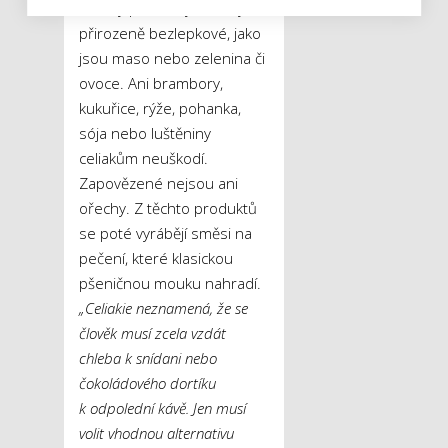
Existují potraviny, které jsou
přirozeně bezlepkové, jako
jsou maso nebo zelenina či
ovoce. Ani brambory,
kukuřice, rýže, pohanka,
sója nebo luštěniny
celiakům neuškodí.
Zapovězené nejsou ani
ořechy. Z těchto produktů
se poté vyrábějí směsi na
pečení, které klasickou
pšeničnou mouku nahradí.
„Celiakie neznamená, že se
člověk musí zcela vzdát
chleba k snídani nebo
čokoládového dortíku
k odpolední kávě. Jen musí
volit vhodnou alternativu