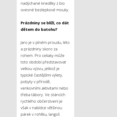
nadýchané knedlíky z bio
ovesné bezlepkové mouky.
Prázdniny se blíží, co dát
dětem do batohu?
Jaro je v plném proudu, léto
a prázdniny skoro za
rohem. Pro celiaky může
toto období představovat
velkou výzvu, jelikož je
typické častějšími výlety,
pobyty v přírodě,
venkovními aktivitami nebo
třeba tábory. Ve stáncích
rychlého občerstvení je
však v nabídce většinou
párek v rohlíku, langoš