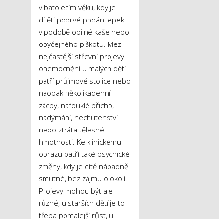
v batolecím věku, kdy je
dítěti poprvé podán lepek
v podobě obilné kaše nebo
obyčejného piškotu. Mezi
nejčastější střevní projevy
onemocnění u malých dětí
patří průjmové stolice nebo
naopak několikadenní
zácpy, nafouklé břicho,
nadýmání, nechutenství
nebo ztráta tělesné
hmotnosti. Ke klinickému
obrazu patří také psychické
změny, kdy je dítě nápadně
smutné, bez zájmu o okolí.
Projevy mohou být ale
různé, u starších dětí je to
třeba pomalejší růst, u