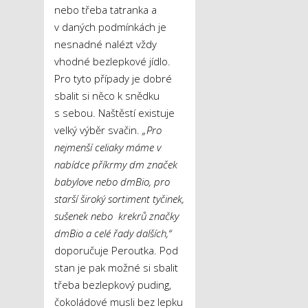
nebo třeba tatranka a
v daných podmínkách je
nesnadné nalézt vždy
vhodné bezlepkové jídlo.
Pro tyto případy je dobré
sbalit si něco k snědku
s sebou. Naštěstí existuje
velký výběr svačin.
„Pro
nejmenší celiaky máme v
nabídce příkrmy dm značek
babylove nebo dmBio, pro
starší široký sortiment tyčinek,
sušenek nebo krekrů značky
dmBio a celé řady dalších,“
doporučuje Peroutka. Pod
stan je pak možné si sbalit
třeba bezlepkový puding,
čokoládové musli bez lepku