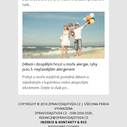
neb...
Dětem i dospělým hrozí u moře alergie, ryby
jsou 5. nejčastějším alergenem
Pobyt u moře tradičně pomáhá dětem a
mladistvým s lupénkou nebo atopickým
ekzémem. Dejte si však po...
COPYRIGHT © 2014
ZPRAVODAJSTVÍ24.CZ
| VŠECHNA PRÁVA
VYHRAZENA
ZPRAVODAJSTVI24.CZ - ISSN 2336-3320,
REDAKCE@ZPRAVODAJSTVI24.CZ
INZERCE
&
KONTAKTY
&
RSS
NASTAVENÍ COOKIES