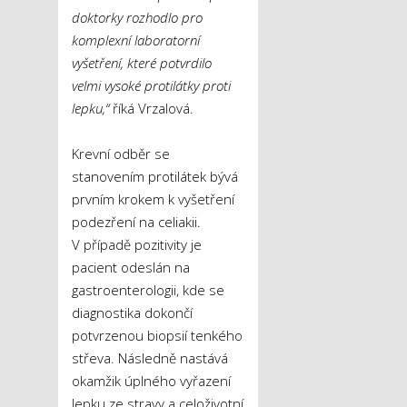
doktorky rozhodlo pro
komplexní laboratorní
vyšetření, které potvrdilo
velmi vysoké protilátky proti
lepku,“
říká Vrzalová.
Krevní odběr se
stanovením protilátek bývá
prvním krokem k vyšetření
podezření na celiakii.
V případě pozitivity je
pacient odeslán na
gastroenterologii, kde se
diagnostika dokončí
potvrzenou biopsií tenkého
střeva. Následně nastává
okamžik úplného vyřazení
lepku ze stravy a celoživotní