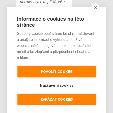
potravinových doplňků, jako
jsou třeba multivitamíny nebo
sladidla,“
upřesňuje
Informace o cookies na této
Peroutka a doplňuje, že
stránce
bezlepkové potraviny lze
nakoupit buď v některé ze
Soubory cookie používáme ke shromažďování
sítě prodejen dm v České
a analýze informací o výkonu a používání
republice, nebo odkudkoliv
webu, zajištění fungování funkcí ze sociálních
médií a ke zlepšení a přizpůsobení obsahu a
prostřednictvím
reklam.
přehledného online shopu,
kde jsou tyto produkty také
řádně označené.
POVOLIT COOKIES
Musím se nutně vzdát
Nastavení cookies
krajíce chleba nebo
zákusku, když jsem
ZAKÁZAT COOKIES
celiak?