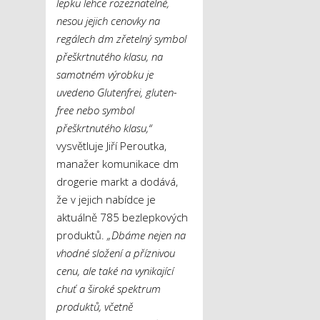
lepku lehce rozeznatelné,
nesou jejich cenovky na
regálech dm zřetelný symbol
přeškrtnutého klasu, na
samotném výrobku je
uvedeno Glutenfrei, gluten-
free nebo symbol
přeškrtnutého klasu,“
vysvětluje Jiří Peroutka,
manažer komunikace dm
drogerie markt a dodává,
že v jejich nabídce je
aktuálně 785 bezlepkových
produktů.
„Dbáme nejen na
vhodné složení a příznivou
cenu, ale také na vynikající
chuť a široké spektrum
produktů, včetně