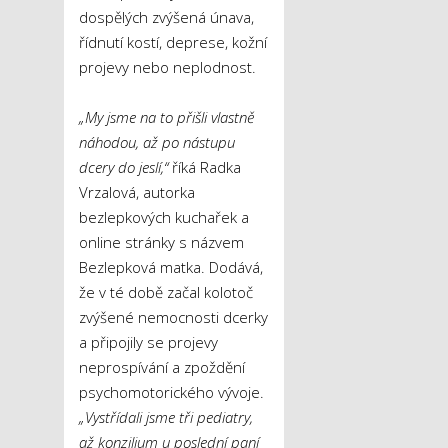
dospělých zvýšená únava,
řídnutí kostí, deprese, kožní
projevy nebo neplodnost.
„My jsme na to přišli vlastně
náhodou, až po nástupu
dcery do jeslí,“
říká Radka
Vrzalová, autorka
bezlepkových kuchařek a
online stránky s názvem
Bezlepková matka. Dodává,
že v té době začal kolotoč
zvýšené nemocnosti dcerky
a připojily se projevy
neprospívání a zpoždění
psychomotorického vývoje.
„Vystřídali jsme tři pediatry,
až konzilium u poslední paní