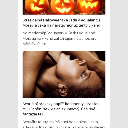
Strašidelná Halloweenská jízda v Aqualandu
Moravia čeká na návštěvníky už tento víkend
Nejmodernější aquapark v Česku Aqualand
Moravia na víkend zahalí tajemná atmosféra.
Návštěvníci se ...
Sexuální praktiky napříč kontinenty: Brazilci
milují orální sex, Asiati skupinový, Češi své
fantazie tají
Sexuální touhy mají všichni bez ohledu na to,
zda se jedná o ženy či muže, o sociální postavení