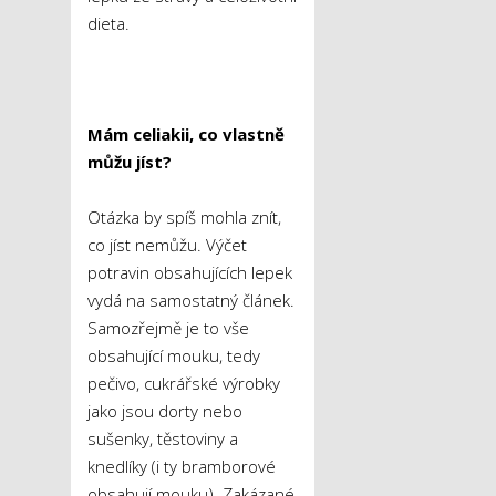
dieta.
Mám celiakii, co vlastně
můžu jíst?
Otázka by spíš mohla znít,
co jíst nemůžu. Výčet
potravin obsahujících lepek
vydá na samostatný článek.
Samozřejmě je to vše
obsahující mouku, tedy
pečivo, cukrářské výrobky
jako jsou dorty nebo
sušenky, těstoviny a
knedlíky (i ty bramborové
obsahují mouku). Zakázané