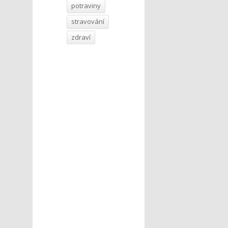
potraviny
stravování
zdraví