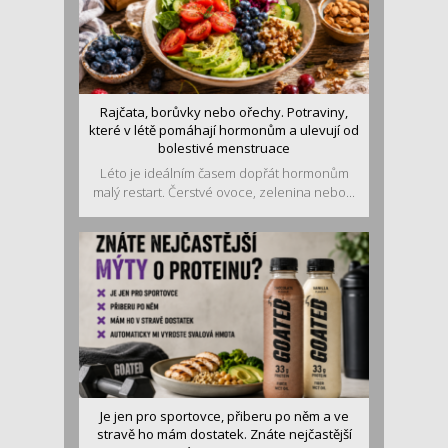
Rajčata, borůvky nebo ořechy. Potraviny,
které v létě pomáhají hormonům a ulevují od
bolestivé menstruace
Léto je ideálním časem dopřát hormonům
malý restart. Čerstvé ovoce, zelenina nebo...
Je jen pro sportovce, přiberu po něm a ve
stravě ho mám dostatek. Znáte nejčastější