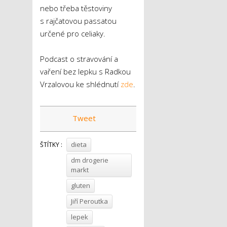
nebo třeba těstoviny
s rajčatovou passatou
určené pro celiaky.
Podcast o stravování a
vaření bez lepku s Radkou
Vrzalovou ke shlédnutí
zde
.
Tweet
dieta
ŠTÍTKY :
dm drogerie
markt
gluten
Jiří Peroutka
lepek