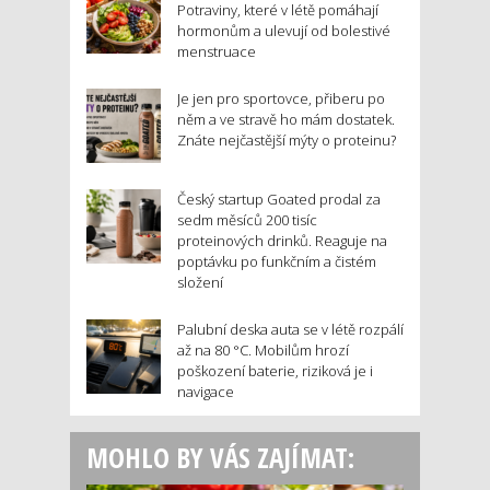
Potraviny, které v létě pomáhají
hormonům a ulevují od bolestivé
menstruace
Je jen pro sportovce, přiberu po
něm a ve stravě ho mám dostatek.
Znáte nejčastější mýty o proteinu?
Český startup Goated prodal za
sedm měsíců 200 tisíc
proteinových drinků. Reaguje na
poptávku po funkčním a čistém
složení
Palubní deska auta se v létě rozpálí
až na 80 °C. Mobilům hrozí
poškození baterie, riziková je i
navigace
MOHLO BY VÁS ZAJÍMAT: