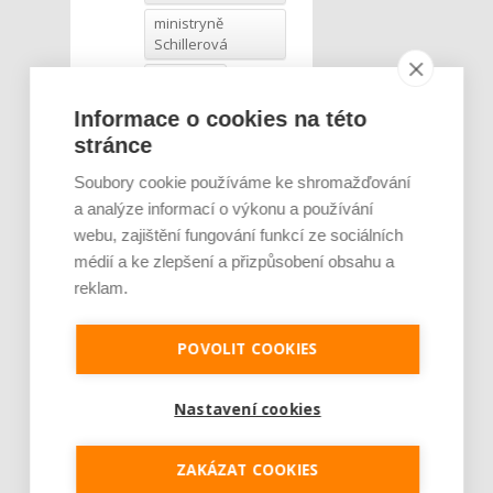
ministryně
Schillerová
RHK Brno
setkání
Informace o cookies na této
jihomoravských
stránce
podnikatelů
Soubory cookie používáme ke shromažďování
a analýze informací o výkonu a používání
webu, zajištění fungování funkcí ze sociálních
médií a ke zlepšení a přizpůsobení obsahu a
reklam.
POVOLIT COOKIES
Nastavení cookies
ZAKÁZAT COOKIES