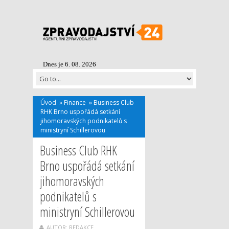
Dnes je 6. 08. 2026
Úvod
»
Finance
»
Business Club
RHK Brno uspořádá setkání
jihomoravských podnikatelů s
ministryní Schillerovou
Business Club RHK
Brno uspořádá setkání
jihomoravských
podnikatelů s
ministryní Schillerovou
AUTOR: REDAKCE