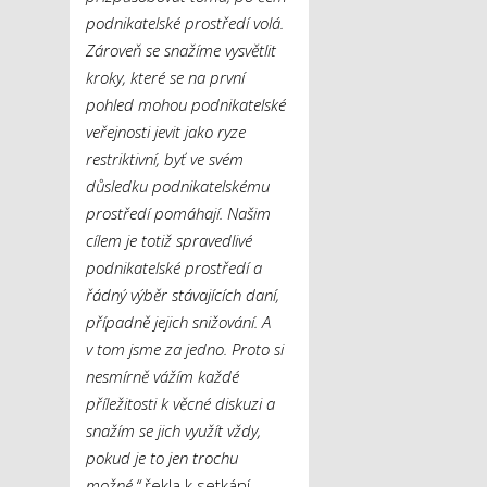
podnikatelské prostředí volá.
Zároveň se snažíme vysvětlit
kroky, které se na první
pohled mohou podnikatelské
veřejnosti jevit jako ryze
restriktivní, byť ve svém
důsledku podnikatelskému
prostředí pomáhají. Našim
cílem je totiž spravedlivé
podnikatelské prostředí a
řádný výběr stávajících daní,
případně jejich snižování. A
v tom jsme za jedno. Proto si
nesmírně vážím každé
příležitosti k věcné diskuzi a
snažím se jich využít vždy,
pokud je to jen trochu
možné,“
řekla k setkání