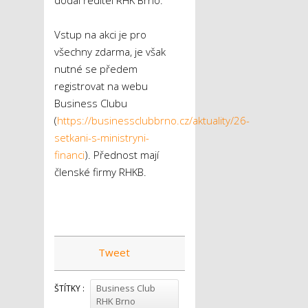
dodal ředitel RHK Brno.
Vstup na akci je pro
všechny zdarma, je však
nutné se předem
registrovat na webu
Business Clubu
(
https://businessclubbrno.cz/aktuality/26-
setkani-s-ministryni-
financi
). Přednost mají
členské firmy RHKB.
Tweet
Business Club
ŠTÍTKY :
RHK Brno