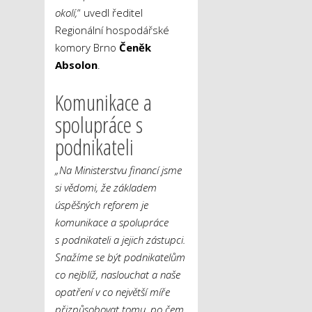
okolí,
“ uvedl ředitel
Regionální hospodářské
komory Brno
Čeněk
Absolon
.
Komunikace a
spolupráce s
podnikateli
„Na Ministerstvu financí jsme
si vědomi, že základem
úspěšných reforem je
komunikace a spolupráce
s podnikateli a jejich zástupci.
Snažíme se být podnikatelům
co nejblíž, naslouchat a naše
opatření v co největší míře
přizpůsobovat tomu, po čem