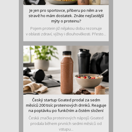
Je jen pro sportovce, přiberu po něm a ve
stravě ho mám dostatek. Znáte nejčastější
mýty o proteinu?
Pojem protein již nějakou dobu rezonuje
v oblasti zdraví, výživy i dlouhověkosti. Přesto...
Český startup Goated prodal za sedm
měsíců 200 tisíc proteinových drinků. Reaguje
na poptávku po funkčním a čistém složení
Česká značka proteinových nápojů Goated
prodala během prvních sedmi měsíců od
vstupu...