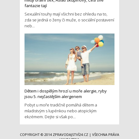
milují orální sex, Asiati skupinový, Češi své
fantazie tají
Sexuální touhy mají všichni bez ohledu na to,
zda se jedná o ženy či muže, o sociální postavení
neb...
Dětem i dospělým hrozí u moře alergie, ryby
jsou 5. nejčastějším alergenem
Pobyt u moře tradičně pomáhá dětem a
mladistvým s lupénkou nebo atopickým
ekzémem. Dejte si však po...
COPYRIGHT © 2014
ZPRAVODAJSTVÍ24.CZ
| VŠECHNA PRÁVA