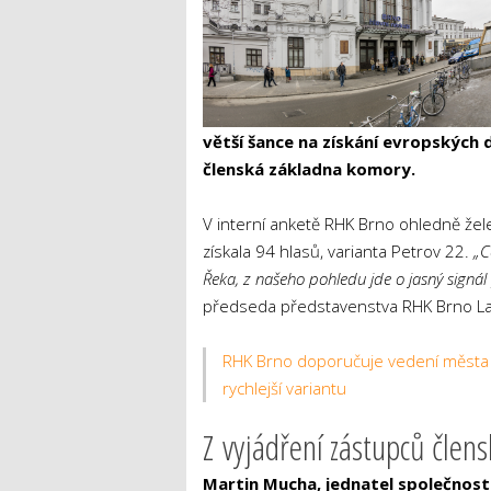
větší šance na získání evropských 
členská základna komory.
V interní anketě RHK Brno ohledně žel
získala 94 hlasů, varianta Petrov 22.
„C
Řeka, z našeho pohledu jde o jasný signá
předseda představenstva RHK Brno La
RHK Brno doporučuje vedení města b
rychlejší variantu
Z vyjádření zástupců člens
Martin Mucha, jednatel společnos