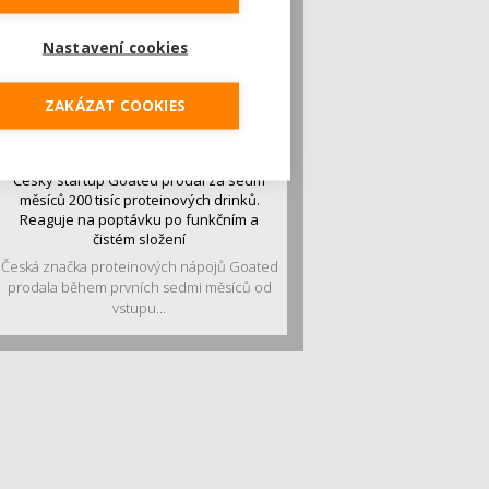
Nastavení cookies
ZAKÁZAT COOKIES
Český startup Goated prodal za sedm
měsíců 200 tisíc proteinových drinků.
Reaguje na poptávku po funkčním a
čistém složení
Česká značka proteinových nápojů Goated
prodala během prvních sedmi měsíců od
vstupu...