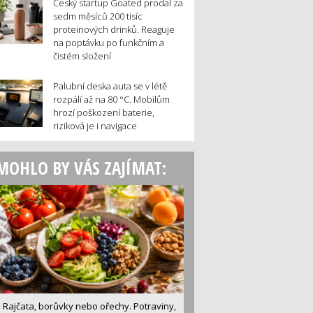
Český startup Goated prodal za
sedm měsíců 200 tisíc
proteinových drinků. Reaguje
na poptávku po funkčním a
čistém složení
Palubní deska auta se v létě
rozpálí až na 80 °C. Mobilům
hrozí poškození baterie,
riziková je i navigace
MOHLO BY VÁS ZAJÍMAT:
Rajčata, borůvky nebo ořechy. Potraviny,