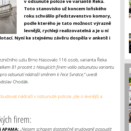
v odsunuté poloze ve variantě Řeka.
Toto stanovisko už koncem loňského
roku schválilo představenstvo komory,
podle kterého je tato možnost výrazně
levnější, rychleji realizovatelná a je u ní
dotací. Nyní ke stejnému závěru dospěla v anketě i
ezničního uzlu Brno hlasovalo 116 osob, varianta Řeka
elkem 81 procent z hlasujících firem volilo odsunutou variantu
l pro odsunutí nádraží směrem k řece Svratce,“
uvedl
dislav Chodák.
udovat nádraží v odsunuté poloze, jde o levnější a
kých firem:
ti APAMA:
„Nejsem schopen dostatečně erudovaně posoudit