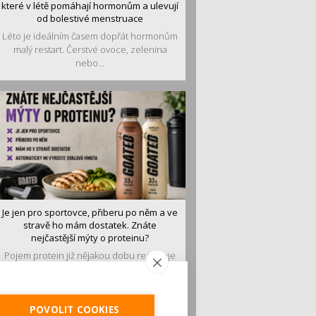
které v létě pomáhají hormonům a ulevují
od bolestivé menstruace
Léto je ideálním časem dopřát hormonům
malý restart. Čerstvé ovoce, zelenina
nebo...
Je jen pro sportovce, přiberu po něm a ve
stravě ho mám dostatek. Znáte
nejčastější mýty o proteinu?
Pojem protein již nějakou dobu rezonuje
v oblasti zdraví, výživy i dlouhověkosti.
Přesto...
POVOLIT COOKIES