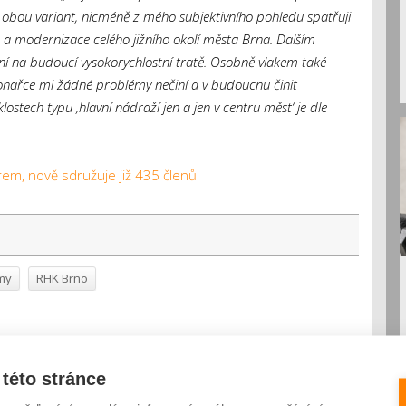
a obou variant, nicméně z mého subjektivního pohledu spatřuji
e a modernizace celého jižního okolí města Brna. Dalším
í na budoucí vysokorychlostní tratě. Osobně vlakem také
onařce mi žádné problémy nečiní a v budoucnu činit
stech typu ‚hlavní nádraží jen a jen v centru měst‘ je dle
irem, nově sdružuje již 435 členů
rmy
RHK Brno
této stránce