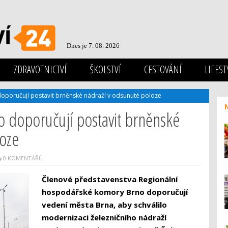
Dnes je 7. 08. 2026
ZDRAVOTNICTVÍ
ŠKOLSTVÍ
CESTOVÁNÍ
LIFEST
doporučují postavit brněnské nádraží v odsunuté poloze
o doporučují postavit brněnské
loze
0 KOMENTÁŘŮ
Členové představenstva Regionální
hospodářské komory Brno doporučují
vedení města Brna, aby schválilo
modernizaci železničního nádraží