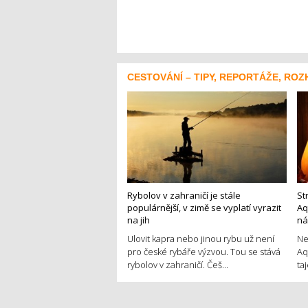
CESTOVÁNÍ – TIPY, REPORTÁŽE, ROZ
Rybolov v zahraničí je stále
St
populárnější, v zimě se vyplatí vyrazit
Aq
na jih
ná
Ulovit kapra nebo jinou rybu už není
Ne
pro české rybáře výzvou. Tou se stává
Aq
rybolov v zahraničí. Češ...
ta