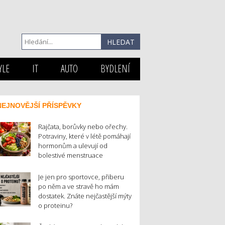
YLE
IT
AUTO
BYDLENÍ
NEJNOVĚJŠÍ PŘÍSPĚVKY
Rajčata, borůvky nebo ořechy.
Potraviny, které v létě pomáhají
hormonům a ulevují od
bolestivé menstruace
Je jen pro sportovce, přiberu
po něm a ve stravě ho mám
dostatek. Znáte nejčastější mýty
o proteinu?