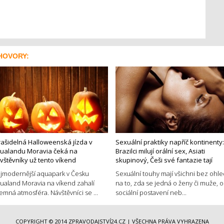
HOVORY:
rašidelná Halloweenská jízda v
Sexuální praktiky napříč kontinenty:
ualandu Moravia čeká na
Brazilci milují orální sex, Asiati
vštěvníky už tento víkend
skupinový, Češi své fantazie tají
jmodernější aquapark v Česku
Sexuální touhy mají všichni bez ohl
ualand Moravia na víkend zahalí
na to, zda se jedná o ženy či muže, o
jemná atmosféra. Návštěvníci se ...
sociální postavení neb...
COPYRIGHT © 2014
ZPRAVODAJSTVÍ24.CZ
| VŠECHNA PRÁVA VYHRAZENA