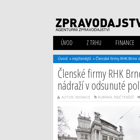
ÚVOD
Z TRHU
FINANCE
Úvod
»
nejčtenější
»
Členské firmy RHK Brno 
Členské firmy RHK Brn
nádraží v odsunuté po
AUTOR: REDAKCE
RUBRIKA:
NEJČTENĚJŠÍ