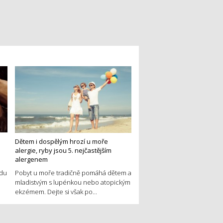
Dětem i dospělým hrozí u moře
alergie, ryby jsou 5. nejčastějším
alergenem
edu
Pobyt u moře tradičně pomáhá dětem a
mladistvým s lupénkou nebo atopickým
ekzémem. Dejte si však po...