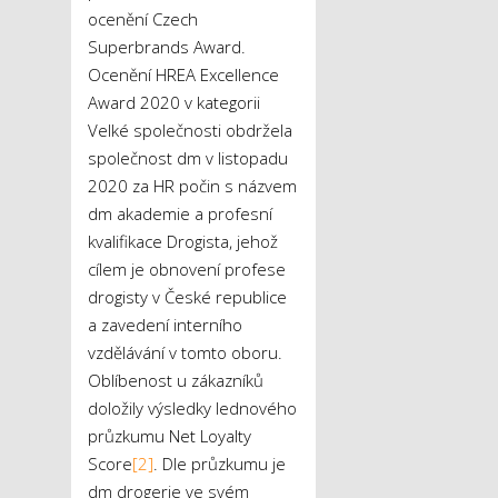
ocenění Czech
Superbrands Award.
Ocenění HREA Excellence
Award 2020 v kategorii
Velké společnosti obdržela
společnost dm v listopadu
2020 za HR počin s názvem
dm akademie a profesní
kvalifikace Drogista, jehož
cílem je obnovení profese
drogisty v České republice
a zavedení interního
vzdělávání v tomto oboru.
Oblíbenost u zákazníků
doložily výsledky lednového
průzkumu Net Loyalty
Score
[2]
. Dle průzkumu je
dm drogerie ve svém