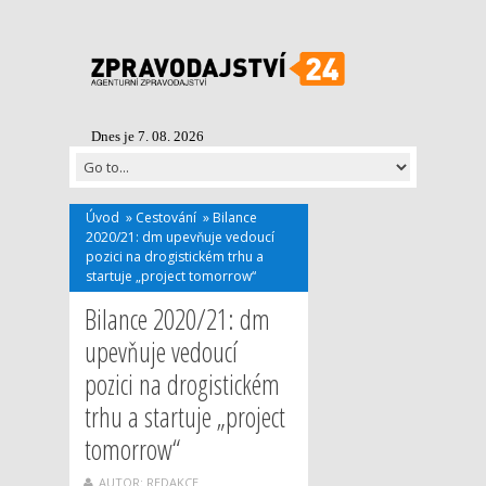
Dnes je 7. 08. 2026
Úvod
»
Cestování
»
Bilance
2020/21: dm upevňuje vedoucí
pozici na drogistickém trhu a
startuje „project tomorrow“
Bilance 2020/21: dm
upevňuje vedoucí
pozici na drogistickém
trhu a startuje „project
tomorrow“
AUTOR: REDAKCE