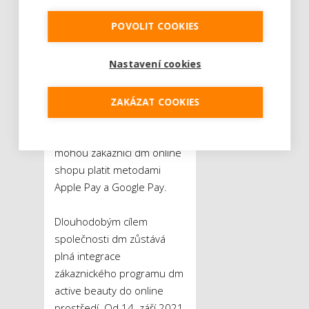
v Pohořelicích.
POVOLIT COOKIES
Mezi priority společnosti
Nastavení cookies
dm se řadí nabídka
totožných služeb a výhod
při nakupování v kamenné
ZAKÁZAT COOKIES
prodejně a v online
prostředí. Od srpna 2021
mohou zákazníci dm online
shopu platit metodami
Apple Pay a Google Pay.
Dlouhodobým cílem
společnosti dm zůstává
plná integrace
zákaznického programu dm
active beauty do online
prostředí. Od 14. září 2021