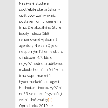
Nezávislé studie a
spotřebitelské průzkumy
opět potvrzují vynikající
postavení dm drogerie na
trhu. Dle aktuálního Store
Equity Indexu (SEI)
renomované výzkumné
agentury NielsenIQ je dm
nesporným lídrem v oboru
s indexem 4,7. Jde o
nejvyšší hodnotu udělenou
maloobchodnímu řetězci na
trhu supermarketů,
hypermarketů a drogerií.
Hodnotami indexu vyššími
než 3 se obecně vyznačují
velmi silné značky
[1]
.
Oproti roku 2019 se