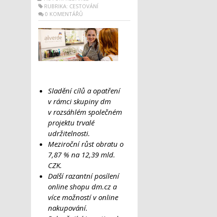
RUBRIKA:
CESTOVÁNÍ
0 KOMENTÁŘŮ
Sladění cílů a opatření
v rámci skupiny dm
v rozsáhlém společném
projektu trvalé
udržitelnosti.
Meziroční růst obratu o
7,87 % na 12,39 mld.
CZK.
Další razantní posílení
online shopu dm.cz a
více možností v online
nakupování.