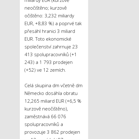
miliardy EUR (kurzově
neočištěno; kurzově
očištěno: 3,232 miliardy
EUR, +8,83 %) a poprvé tak
přesáhl hranici 3 miliard
EUR. Toto ekonomické
společenství zahrnuje 23
413 spolupracovníků (+1
243) a 1 793 prodejen
(+52) ve 12 zemích.
Celá skupina dm včetně dm
Německo dosáhla obratu
12,265 miliard EUR (+6,5 %
kurzově neočištěno),
zaměstnává 66 076
spolupracovníků a
provozuje 3 862 prodejen