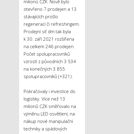
milionů CZK. Nově bylo
otevřeno 7 prodejen a 13
stávajících prošlo
regenerací či refreshingem.
Prodejní síť dm tak byla
k 30. září 2021 rozšířena
na celkem 246 prodejen.
Počet spolupracovníků
vzrostl z původních 3 534
na konečných 3 855
spolupracovníků (+321).
Pokračovaly i investice do
logistiky. Více než 13
milionů CZK směřovalo na
výměnu LED osvětlení, na
nákup nové manipulační
techniky a spádových