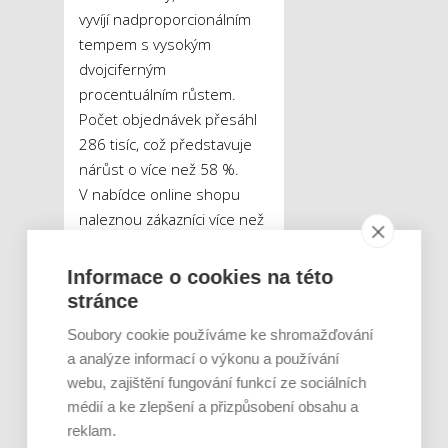
vyvíjí nadproporcionálním
tempem s vysokým
dvojciferným
procentuálním růstem.
Počet objednávek přesáhl
286 tisíc, což představuje
nárůst o více než 58 %.
V nabídce online shopu
naleznou zákazníci více než
11 100 produktů od 661
značek, některé z nich jsou
Informace o cookies na této
k dostání pouze online.
stránce
V důsledku narůstajícího
Soubory cookie používáme ke shromažďování
významu online nakupování
a analýze informací o výkonu a používání
došlo u logistického
webu, zajištění fungování funkcí ze sociálních
partnera k navýšení kapacit
médií a ke zlepšení a přizpůsobení obsahu a
distribučního centra dm
reklam.
online shopu