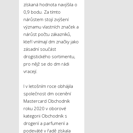
získaná hodnota navýšila o
0,9 bodu. Za tímto
nárůstem stojí zvýšení
významu vlastních značek a
nárůst počtu zákazníků,
kteří vnímají dm značky jako
zásadní součást
drogistického sortimentu,
pro nějž se do dm rádi
vracejí.
I v letošním roce obhájila
společnost dm ocenění
Mastercard Obchodník
roku 2020 v oborové
kategorii Obchodník s
drogerií a parfumerií a
podeváté v řadě získala