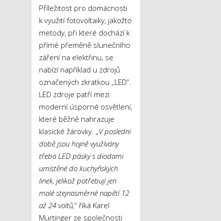
Příležitost pro domácnosti
k využití fotovoltaiky, jakožto
metody, při které dochází k
přímé přeměně slunečního
záření na elektřinu, se
nabízí například u zdrojů
označených zkratkou „LED“.
LED zdroje patří mezi
moderní úsporné osvětlení,
které běžně nahrazuje
klasické žárovky. „
V poslední
době jsou hojně využívány
třeba LED pásky s diodami
umístěné do kuchyňských
linek, jelikož potřebují jen
malé stejnosměrné napětí 12
až 24 voltů,
“ říká Karel
Murtinger ze společnosti