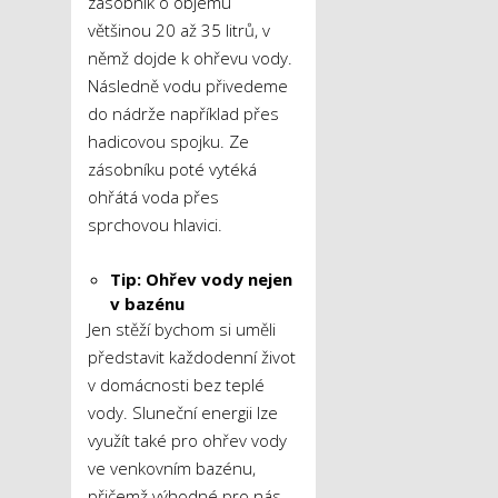
zásobník
o objemu
většinou 20 až 35 litrů, v
němž dojde k ohřevu vody.
Následně vodu přivedeme
do nádrže například přes
hadicovou spojku. Ze
zásobníku poté vytéká
ohřátá voda přes
sprchovou hlavici.
Tip: Ohřev vody nejen
v bazénu
Jen stěží bychom si uměli
představit každodenní život
v domácnosti bez teplé
vody. Sluneční energii lze
využít také pro ohřev vody
ve venkovním bazénu,
přičemž výhodné pro nás