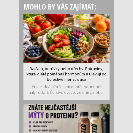
MOHLO BY VÁS ZAJÍMAT:
Rajčata, borůvky nebo ořechy. Potraviny,
které v létě pomáhají hormonům a ulevují od
bolestivé menstruace
Léto je ideálním časem dopřát hormonům
malý restart. Čerstvé ovoce, zelenina nebo...