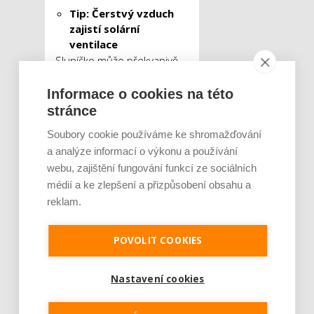
Tip: Čerstvý vzduch
zajistí solární
ventilace
Sluníčko může překvapivě
pomoci také lépe větrat váš
Informace o cookies na této
dům. Řeč je o takzvané
stránce
solární ventilaci, kdy systém
ve tvaru panelu přivádí do
Soubory cookie používáme ke shromažďování
domu čerstvý vzduch.
a analýze informací o výkonu a používání
„
Zjednodušeně řečeno
webu, zajištění fungování funkcí ze sociálních
pracuje solární ventilace tak,
médií a ke zlepšení a přizpůsobení obsahu a
že nasává a ohřívá čerstvý
reklam.
vzduch, který potom přivádí
dovnitř domu. Systém je
POVOLIT COOKIES
řešen tak, aby nedocházelo k
výrazným energetickým
Nastavení cookies
ztrátám při klasickém větrání
například otevřením oken
,“