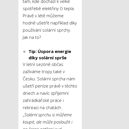
tam, kde dochází k velké
spotřebě elektřiny či tepla.
Právě v létě můžeme
hodně ušetřit například díky
používání solární sprchy.
Jak na to?
Tip: Úspora energie
díky solární sprše
V letní sezóně občas
zažíváme tropy také v
Česku. Solární sprcha nám
ušetří peníze právě v těchto
dnech a navíc zpříjemní
zahrádkářské práce i
rekreaci na chatách.
„
Solární sprchu si můžeme
koupit, ale může posloužit i
na černo natřený sud,