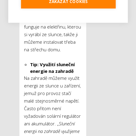
ZAKÁZAT COOKIES
vysvětluje Woff.
Rada:
Solární ventilace
funguje na elektřinu, kterou
si vyrábí ze slunce, takže ji
můžeme instalovat třeba
na střechu domu.
Tip: Využití sluneční
energie na zahradě
Na zahradě můžeme využít
energii ze slunce u zařízení,
jemuž pro provoz stačí
malé stejnosměrné napětí.
Často přitom není
vyžadován solární regulátor
ani akumulátor. „
Sluneční
energii na zahradě využijeme