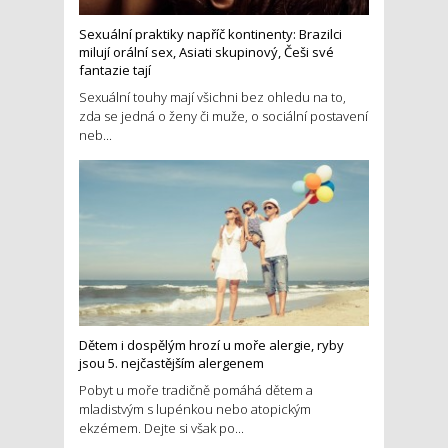
Sexuální praktiky napříč kontinenty: Brazilci
milují orální sex, Asiati skupinový, Češi své
fantazie tají
Sexuální touhy mají všichni bez ohledu na to,
zda se jedná o ženy či muže, o sociální postavení
neb...
Dětem i dospělým hrozí u moře alergie, ryby
jsou 5. nejčastějším alergenem
Pobyt u moře tradičně pomáhá dětem a
mladistvým s lupénkou nebo atopickým
ekzémem. Dejte si však po...