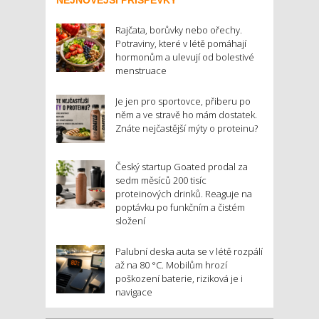
Rajčata, borůvky nebo ořechy.
Potraviny, které v létě pomáhají
hormonům a ulevují od bolestivé
menstruace
Je jen pro sportovce, přiberu po
něm a ve stravě ho mám dostatek.
Znáte nejčastější mýty o proteinu?
Český startup Goated prodal za
sedm měsíců 200 tisíc
proteinových drinků. Reaguje na
poptávku po funkčním a čistém
složení
Palubní deska auta se v létě rozpálí
až na 80 °C. Mobilům hrozí
poškození baterie, riziková je i
navigace