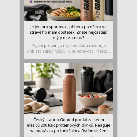
Je jen pro sportovce, přiberu po něm a ve
stravě ho mám dostatek. Znáte nejčastější
mýty o proteinu?
Pojem protein již nějakou dobu rezonuje
v oblasti zdraví, výživy i dlouhověkosti. Přesto...
Český startup Goated prodal za sedm
měsíců 200 tisíc proteinových drinků. Reaguje
na poptávku po funkčním a čistém složení