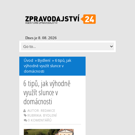
Dnes je 8. 08. 2026
Úvod
»
Bydlení
»
6 tipů, jak
výhodně využít slunce v
domácnosti
6 tipů, jak výhodně
využít slunce v
domácnosti
AUTOR: REDAKCE
RUBRIKA:
BYDLENÍ
0 KOMENTÁŘŮ