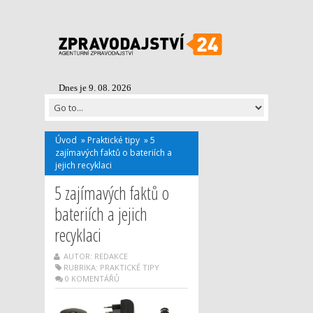
Dnes je 9. 08. 2026
Úvod
»
Praktické tipy
»
5
zajímavých faktů o bateriích a
jejich recyklaci
5 zajímavých faktů o
bateriích a jejich
recyklaci
AUTOR: REDAKCE
RUBRIKA:
PRAKTICKÉ TIPY
0 KOMENTÁŘŮ