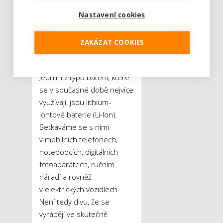
elektroodpad doma Češi
skladují?
Nastavení cookies
Do Číny míří
vysloužilé „lionky“
ZAKÁZAT COOKIES
z celého světa
Jedním z typů baterií, které
se v současné době nejvíce
využívají, jsou lithium-
iontové baterie (Li-Ion).
Setkáváme se s nimi
v mobilních telefonech,
noteboocích, digitálních
fotoaparátech, ručním
nářadí a rovněž
v elektrických vozidlech.
Není tedy divu, že se
vyrábějí ve skutečně