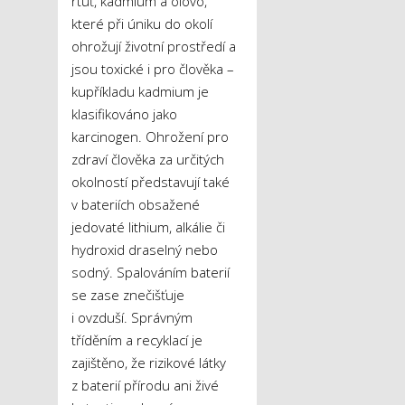
rtuť, kadmium a olovo,
které při úniku do okolí
ohrožují životní prostředí a
jsou toxické i pro člověka –
kupříkladu kadmium je
klasifikováno jako
karcinogen. Ohrožení pro
zdraví člověka za určitých
okolností představují také
v bateriích obsažené
jedovaté lithium, alkálie či
hydroxid draselný nebo
sodný. Spalováním baterií
se zase znečišťuje
i ovzduší. Správným
tříděním a recyklací je
zajištěno, že rizikové látky
z baterií přírodu ani živé