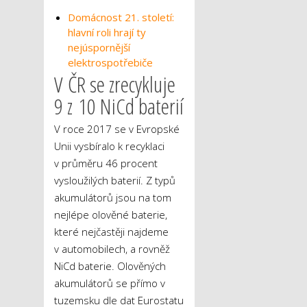
Domácnost 21. století:
hlavní roli hrají ty
nejúspornější
elektrospotřebiče
V ČR se zrecykluje
9 z 10 NiCd baterií
V roce 2017 se v Evropské
Unii vysbíralo k recyklaci
v průměru 46 procent
vysloužilých baterií. Z typů
akumulátorů jsou na tom
nejlépe olověné baterie,
které nejčastěji najdeme
v automobilech, a rovněž
NiCd baterie. Olověných
akumulátorů se přímo v
tuzemsku dle dat Eurostatu