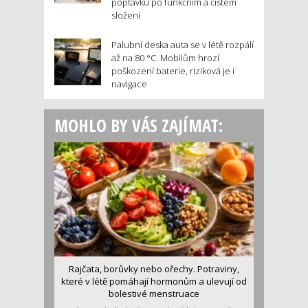
poptávku po funkčním a čistém
složení
Palubní deska auta se v létě rozpálí
až na 80 °C. Mobilům hrozí
poškození baterie, riziková je i
navigace
MOHLO BY VÁS ZAJÍMAT:
Rajčata, borůvky nebo ořechy. Potraviny,
které v létě pomáhají hormonům a ulevují od
bolestivé menstruace