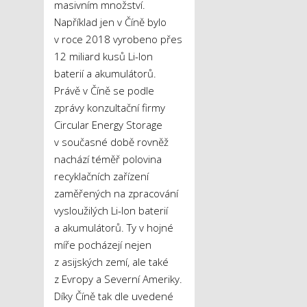
masivním množství.
Například jen v Číně bylo
v roce 2018 vyrobeno přes
12 miliard kusů Li-Ion
baterií a akumulátorů.
Právě v Číně se podle
zprávy konzultační firmy
Circular Energy Storage
v současné době rovněž
nachází téměř polovina
recyklačních zařízení
zaměřených na zpracování
vysloužilých Li-Ion baterií
a akumulátorů. Ty v hojné
míře pocházejí nejen
z asijských zemí, ale také
z Evropy a Severní Ameriky.
Díky Číně tak dle uvedené