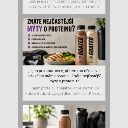
Léto je ideálním časem dopřát hormonům
malý restart. Čerstvé ovoce, zelenina nebo...
Je jen pro sportovce, přiberu po něm a ve
stravě ho mám dostatek. Znáte nejčastější
mýty o proteinu?
Pojem protein již nějakou dobu rezonuje
v oblasti zdraví, výživy i dlouhověkosti. Přesto...