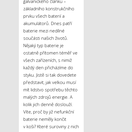
galvanického článku –
základního konstrukčního
prvku všech baterií a
akumulátorů. Dnes patří
baterie mezi nedílné
součásti našich životů.
Nějaký typ baterie je
ostatně přítomen téměř ve
všech zařízeních, s nimiž
každý den přicházíme do
styku. Jistě si tak dovedete
představit, jak velkou musí
mít lidstvo spotřebu těchto
malých zdrojů energie. A
kolik jich denně doslouží.
Víte, proč by již nefunkční
baterie neměly končit
v koši? Které suroviny z nich