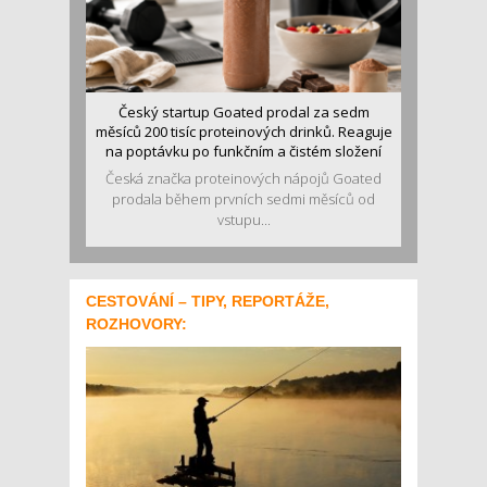
Český startup Goated prodal za sedm
měsíců 200 tisíc proteinových drinků. Reaguje
na poptávku po funkčním a čistém složení
Česká značka proteinových nápojů Goated
prodala během prvních sedmi měsíců od
vstupu...
CESTOVÁNÍ – TIPY, REPORTÁŽE,
ROZHOVORY: