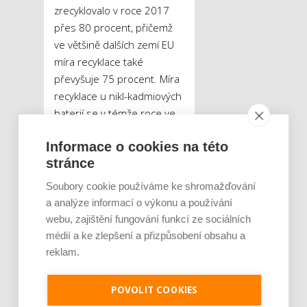
zrecyklovalo v roce 2017
přes 80 procent, přičemž
ve většině dalších zemí EU
míra recyklace také
převyšuje 75 procent. Míra
recyklace u nikl-kadmiových
baterií se v témže roce ve
většině členských zemí unie
Informace o cookies na této
pohybovala kolem 80
stránce
procent, v České republice
se zrecyklovalo dokonce
Soubory cookie používáme ke shromažďování
přes 90 procent NiCd
a analýze informací o výkonu a používání
baterií.
webu, zajištění fungování funkcí ze sociálních
médií a ke zlepšení a přizpůsobení obsahu a
Hazard se zdravím v
reklam.
podobě starých zářivek,
baterií i počítačů: Jaký
POVOLIT COOKIES
nebezpečný