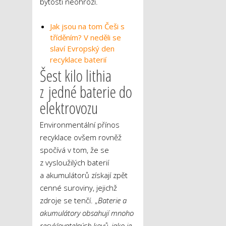
bytosti neohrozí.
Jak jsou na tom Češi s
tříděním? V neděli se
slaví Evropský den
recyklace baterií
Šest kilo lithia
z jedné baterie do
elektrovozu
Environmentální přínos
recyklace ovšem rovněž
spočívá v tom, že se
z vysloužilých baterií
a akumulátorů získají zpět
cenné suroviny, jejichž
zdroje se tenčí. „
Baterie a
akumulátory obsahují mnoho
recyklovatelných kovů, jako je