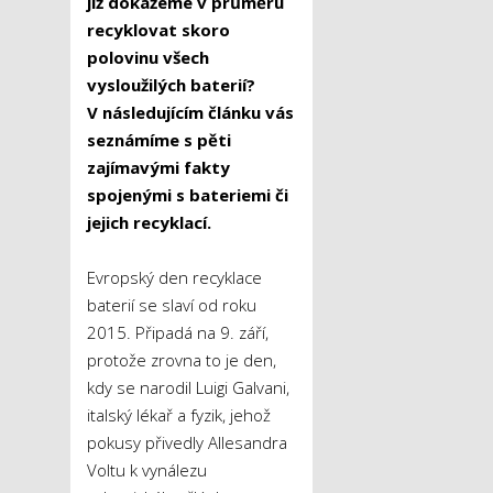
již dokážeme v průměru
recyklovat skoro
polovinu všech
vysloužilých baterií?
V následujícím článku vás
seznámíme s pěti
zajímavými fakty
spojenými s bateriemi či
jejich recyklací.
Evropský den recyklace
baterií se slaví od roku
2015. Připadá na 9. září,
protože zrovna to je den,
kdy se narodil Luigi Galvani,
italský lékař a fyzik, jehož
pokusy přivedly Allesandra
Voltu k vynálezu