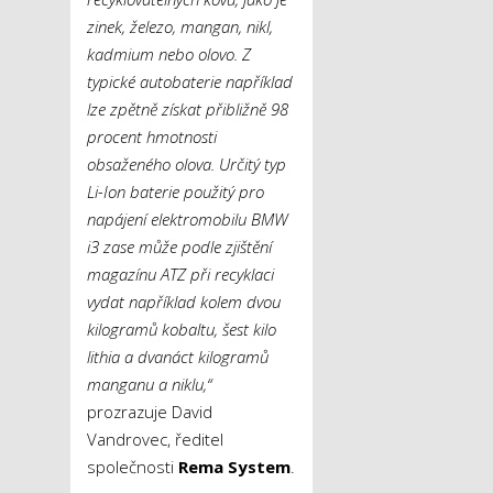
zinek, železo, mangan, nikl,
kadmium nebo olovo. Z
typické autobaterie například
lze zpětně získat přibližně 98
procent hmotnosti
obsaženého olova. Určitý typ
Li-Ion baterie použitý pro
napájení elektromobilu BMW
i3 zase může podle zjištění
magazínu ATZ při recyklaci
vydat například kolem dvou
kilogramů kobaltu, šest kilo
lithia a dvanáct kilogramů
manganu a niklu,“
prozrazuje David
Vandrovec, ředitel
společnosti
Rema System
.