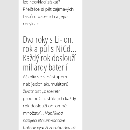
lze recyklací získat?
Přečtěte si pět zajímavých
faktů o bateriích a jejich
recyklaci.
Dva roky s Li-Ion,
rok a půl s NiCd…
Každý rok doslouží
miliardy baterií
Ačkoliv se s nástupem
nabíjecích akumulátorů
životnost „baterek“
prodloužila, stále jich každý
rok doslouží ohromné
množství.
„Například
nabíjecí lithium-iontové
baterie vydrží zhruba dva až