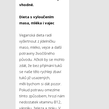
vhodné.
Dieta s vyloučením
masa, mléka i vajec
Veganská dieta radí
vyškrtnout z jídelníčku
maso, mléko, vejce a další
potraviny živočišného
původu. Ačkoli by se mohlo
zdát, že bez přijímání tuků
se naše tělo rychleji zbaví
tuků již usazených,
měli bychom si dát pozor.
Pokud potravu omezíme
tímto způsobem, hrozí nám
nedostatek vitaminu B12,
vápníku, železa a zinku. V