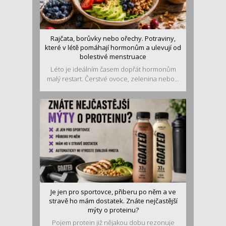
Rajčata, borůvky nebo ořechy. Potraviny,
které v létě pomáhají hormonům a ulevují od
bolestivé menstruace
Léto je ideálním časem dopřát hormonům
malý restart. Čerstvé ovoce, zelenina nebo...
Je jen pro sportovce, přiberu po něm a ve
stravě ho mám dostatek. Znáte nejčastější
mýty o proteinu?
Pojem protein již nějakou dobu rezonuje