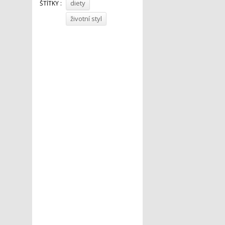
diety
ŠTÍTKY :
životní styl