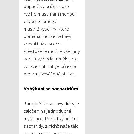
případě vyloučení také
rybího masa nám mohou
chybět 3-omega
mastné kyseliny, které
pomáhají udržet zdravý
krevní tlak a srdce.
Přestože je možné všechny
tyto látky dodat uměle, pro
zdravé hubnutí je důležitá
pestrá a vyvážená strava.
Vyhýbání se sacharidům
Princip Atkinsonovy diety je
založen na jednoduché
myšlence. Pokud vyloučíme
sacharidy, z nichž naše tělo
čerpá energii, bude si ji