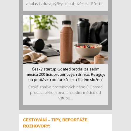
v oblasti zdraví, výživy i dlouhověkosti. Přesto...
Český startup Goated prodal za sedm
měsíců 200 tisíc proteinových drinků. Reaguje
na poptávku po funkčním a čistém složení
Česká značka proteinových nápojů Goated
prodala během prvních sedmi měsíců od
vstupu...
CESTOVÁNÍ – TIPY, REPORTÁŽE,
ROZHOVORY: