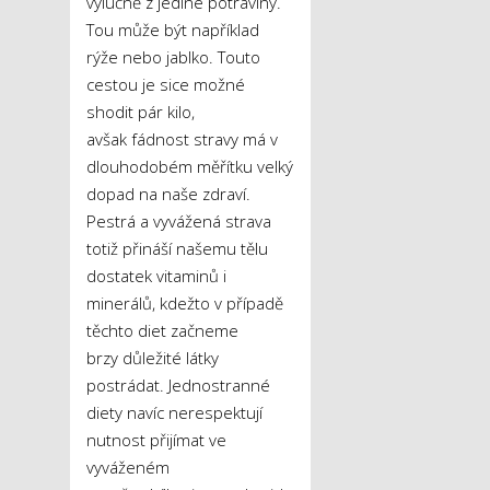
výlučně z jediné potraviny.
Tou může být například
rýže nebo jablko. Touto
cestou je sice možné
shodit pár kilo,
avšak fádnost stravy má v
dlouhodobém měřítku velký
dopad na naše zdraví.
Pestrá a vyvážená strava
totiž přináší našemu tělu
dostatek vitaminů i
minerálů, kdežto v případě
těchto diet začneme
brzy důležité látky
postrádat. Jednostranné
diety navíc nerespektují
nutnost přijímat ve
vyváženém