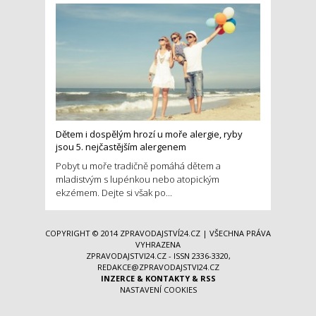
Dětem i dospělým hrozí u moře alergie, ryby
jsou 5. nejčastějším alergenem
Pobyt u moře tradičně pomáhá dětem a
mladistvým s lupénkou nebo atopickým
ekzémem. Dejte si však po...
COPYRIGHT © 2014
ZPRAVODAJSTVÍ24.CZ
| VŠECHNA PRÁVA
VYHRAZENA
ZPRAVODAJSTVI24.CZ - ISSN 2336-3320,
REDAKCE@ZPRAVODAJSTVI24.CZ
INZERCE
&
KONTAKTY
&
RSS
NASTAVENÍ COOKIES