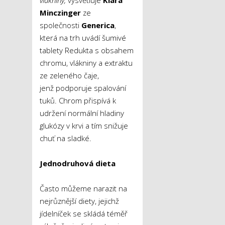
vlákniny,“
vysvětluje
Klára
Minczinger
ze
společnosti
Generica
,
která na trh uvádí šumivé
tablety Redukta s obsahem
chromu, vlákniny a extraktu
ze zeleného čaje,
jenž podporuje spalování
tuků. Chrom přispívá k
udržení normální hladiny
glukózy v krvi a tím snižuje
chuť na sladké.
Jednodruhová dieta
Často můžeme narazit na
nejrůznější diety, jejichž
jídelníček se skládá téměř