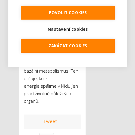
řídnutí kostí nebo vznik
žlučníkových kamenů. Při
POVOLIT COOKIES
hladovce navíc nehubneme
pouze tuky, ale dochází
Nastavení cookies
také ke ztrátám svalové
hmoty. Po ukončení takové
ZAKÁZAT COOKIES
diety existuje riziko
takzvaného jo-jo efektu,
poněvadž poklesl náš
bazální metabolismus. Ten
určuje, kolik
energie spálíme v klidu jen
prací životně důležitých
orgánů.
Tweet