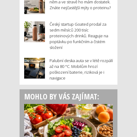
něm a ve stravě ho mám dostatek.
Znáte nejčastější mýty o proteinu?
Český startup Goated prodal za
sedm měsíců 200 tisíc
proteinových drinků. Reaguje na
poptávku po funkčním a čistém
složení
Palubní deska auta se v létě rozpálí
až na 80 °C. Mobilům hrozí
poškození baterie, riziková je i
navigace
MOHLO BY VÁS ZAJÍMAT: