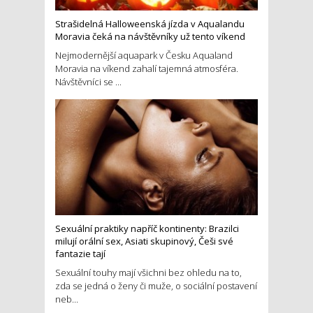
Strašidelná Halloweenská jízda v Aqualandu
Moravia čeká na návštěvníky už tento víkend
Nejmodernější aquapark v Česku Aqualand
Moravia na víkend zahalí tajemná atmosféra.
Návštěvníci se ...
Sexuální praktiky napříč kontinenty: Brazilci
milují orální sex, Asiati skupinový, Češi své
fantazie tají
Sexuální touhy mají všichni bez ohledu na to,
zda se jedná o ženy či muže, o sociální postavení
neb...