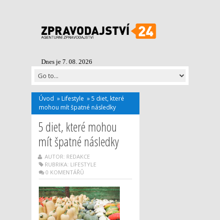
Dnes je 7. 08. 2026
Úvod
»
Lifestyle
»
5 diet, které
mohou mít špatné následky
5 diet, které mohou
mít špatné následky
AUTOR: REDAKCE
RUBRIKA:
LIFESTYLE
0 KOMENTÁŘŮ