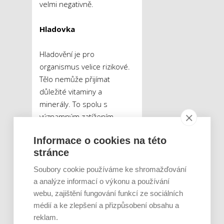
velmi negativně.
Hladovka
Hladovění je pro
organismus velice rizikové.
Tělo nemůže přijímat
důležité vitaminy a
minerály. To spolu s
významným zatížením
organismu může vést až k
Informace o cookies na této
výraznému oslabení
stránce
imunitního systému. Dále
může dojít k velkým ztrátám
Soubory cookie používáme ke shromažďování
vody, které se mohou
a analýze informací o výkonu a používání
podepsat na přílišném
webu, zajištění fungování funkcí ze sociálních
snížení krevního tlaku.
médií a ke zlepšení a přizpůsobení obsahu a
Hrozí také vypadávání vlasů,
reklam.