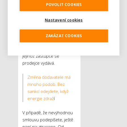
POVOLIT COOKIES
nabádají k maximální
opatrnosti. Poctivý
Nastavení cookies
prodejce by se měl vždy
prokázat identifikační
kartou. Pro ověření
ZAKÁZAT COOKIES
informací lze rovněž
kontaktovat společnost, za
jejíhož zástupce se
prodejce vydává.
Změna dodavatele má
mnoho podob. Bez
sankcí odejdete, když
energie zdraž
í
V případě, že nevýhodnou
smlouvu podepíšete, ještě
není nic ztraceno. Od