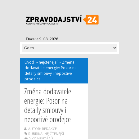
Dnes je 9. 08. 2026
Úvod
»
nejčtenější
»
Změna
dodavatele energie: Pozor na
detaily smlouvy i nepoctivé
prodejce
Změna dodavatele
energie: Pozor na
detaily smlouvy i
nepoctivé prodejce
AUTOR: REDAKCE
RUBRIKA:
NEJČTENĚJŠÍ
0 KOMENTÁŘŮ