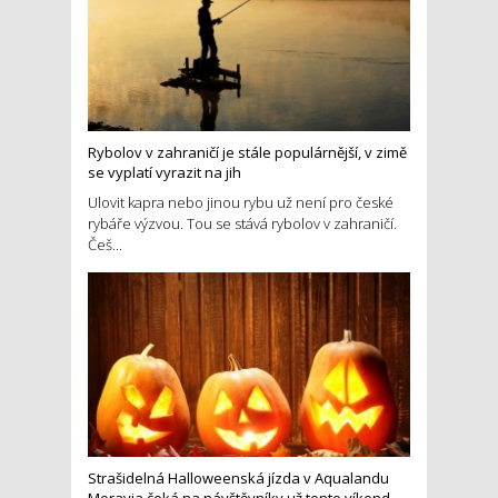
Rybolov v zahraničí je stále populárnější, v zimě
se vyplatí vyrazit na jih
Ulovit kapra nebo jinou rybu už není pro české
rybáře výzvou. Tou se stává rybolov v zahraničí.
Češ...
Strašidelná Halloweenská jízda v Aqualandu
Moravia čeká na návštěvníky už tento víkend