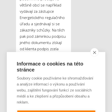
většině obcí se například
vydávají za zástupce
Energetického regulačního
úřadu a sjednávají si se
zákazníky schůzky. Na těch
pak pod záminkou podpisu
jiného dokumentu získají
od klienta podpis zcela
nové a často velmi
nevýhodné smlouvy.
„Naši
Informace o cookies na této
klienti se setkali s nátlakem i
stránce
vyhrožováním odpojení
Soubory cookie používáme ke shromažďování
elektroměru. Prodejci od nich
a analýze informací o výkonu a používání
také často vyžadují faktury,
webu, zajištění fungování funkcí ze sociálních
z nichž mohou získat
médií a ke zlepšení a přizpůsobení obsahu a
potřebné údaje,“
říká Tomáš
reklam.
Kunc ze společnosti Senior
Safe. Odborníci proto