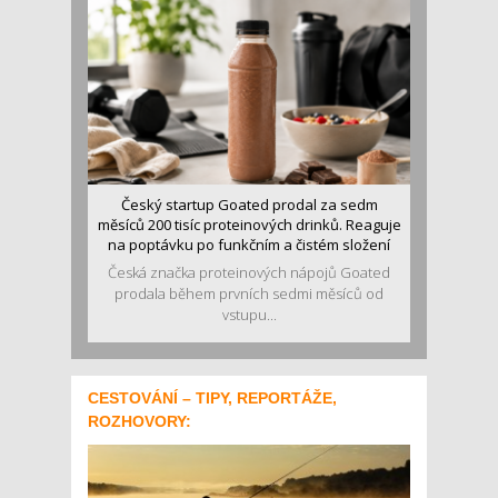
Český startup Goated prodal za sedm
měsíců 200 tisíc proteinových drinků. Reaguje
na poptávku po funkčním a čistém složení
Česká značka proteinových nápojů Goated
prodala během prvních sedmi měsíců od
vstupu...
CESTOVÁNÍ – TIPY, REPORTÁŽE,
ROZHOVORY: