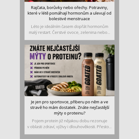
Rajčata, borůvky nebo ořechy. Potraviny,
které v létě pomáhají hormonům a ulevují od
bolestivé menstruace
Léto je ideálním časem dopřát hormonům
malý restart. Čerstvé ovoce, zelenina nebo...
Je jen pro sportovce, přiberu po něm a ve
stravě ho mám dostatek. Znáte nejčastější
mýty o proteinu?
Pojem protein již nějakou dobu rezonuje
v oblasti zdraví, výživy i dlouhověkosti. Přesto...