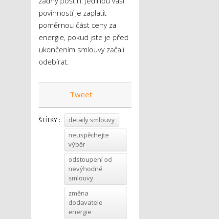
žádný postih. Jedinou vaší
povinností je zaplatit
poměrnou část ceny za
energie, pokud jste je před
ukončením smlouvy začali
odebírat.
Tweet
detaily smlouvy
ŠTÍTKY :
neuspěchejte
výběr
odstoupení od
nevýhodné
smlouvy
změna
dodavatele
energie