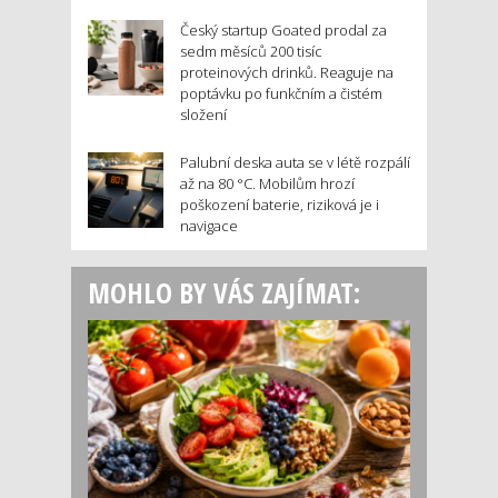
Český startup Goated prodal za
sedm měsíců 200 tisíc
proteinových drinků. Reaguje na
poptávku po funkčním a čistém
složení
Palubní deska auta se v létě rozpálí
až na 80 °C. Mobilům hrozí
poškození baterie, riziková je i
navigace
MOHLO BY VÁS ZAJÍMAT: