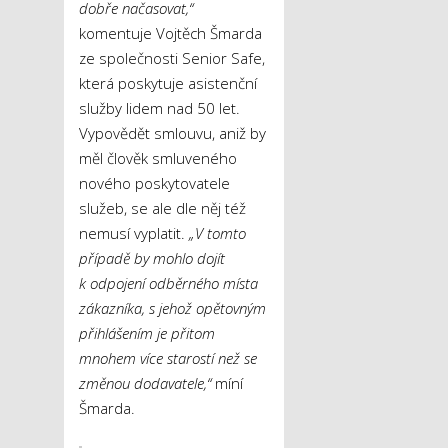
dobře načasovat,“
komentuje Vojtěch Šmarda
ze společnosti Senior Safe,
která poskytuje asistenční
služby lidem nad 50 let.
Vypovědět smlouvu, aniž by
měl člověk smluveného
nového poskytovatele
služeb, se ale dle něj též
nemusí vyplatit.
„V tomto
případě by mohlo dojít
k odpojení odběrného místa
zákazníka, s jehož opětovným
přihlášením je přitom
mnohem více starostí než se
změnou dodavatele,“
míní
Šmarda.