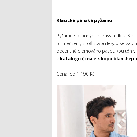
Klasické pánské pyžamo
Pyžamo s dlouhými rukávy a dlouhými ka
S límečkem, knoflíkovou légou se zapí
decentně olemováno paspulkou tón v 
v
katalogu či na e-shopu blanchepo
Cena: od 1 190 Kč