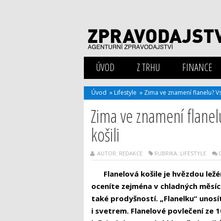
ÚVOD
Z TRHU
FINANCE
Úvod
»
Lifestyle
»
Zima ve znamení flanelu? Vs
Zima ve znamení flanel
košili
AUTOR: REDAKCE
RUBRIKA:
LIFESTYLE
Flanelová košile je hvězdou lež
oceníte zejména v chladných měsícíc
také prodyšností. „Flanelku“ unosít
i svetrem. Flanelové povlečení ze 1