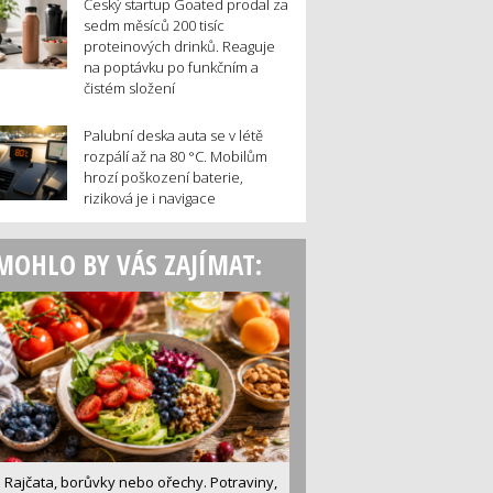
Český startup Goated prodal za
sedm měsíců 200 tisíc
proteinových drinků. Reaguje
na poptávku po funkčním a
čistém složení
Palubní deska auta se v létě
rozpálí až na 80 °C. Mobilům
hrozí poškození baterie,
riziková je i navigace
MOHLO BY VÁS ZAJÍMAT:
Rajčata, borůvky nebo ořechy. Potraviny,