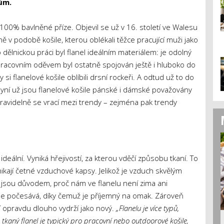
ům.
e 100% bavlněné příze. Objevil se už v 16. století ve Walesu
ně v podobě košile, kterou oblékali těžce pracující muži jako
 dělnickou práci byl flanel ideálním materiálem: je odolný
 pracovním oděvem byl ostatně spojován ještě i hluboko do
y si flanelové košile oblíbili drsní rockeři. A odtud už to do
ní už jsou flanelové košile pánské i dámské považovány
 pravidelně se vrací mezi trendy – zejména pak trendy
deální. Vyniká hřejivostí, za kterou vděčí způsobu tkaní. To
ikají četné vzduchové kapsy. Jelikož je vzduch skvělým
 jsou důvodem, proč nám ve flanelu není zima ani
kle počesává, díky čemuž je příjemný na omak. Zároveň
ní opravdu dlouho vydrží jako nový.
„Flanelu je více typů,
 tkaný flanel je typický pro pracovní nebo outdoorové košile,