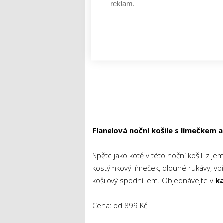
reklam.
Flanelová noční košile s límečkem 
Spěte jako kotě v této noční košili z j
kostýmkový límeček, dlouhé rukávy, vp
košilový spodní lem. Objednávejte v
ka
Cena: od 899 Kč