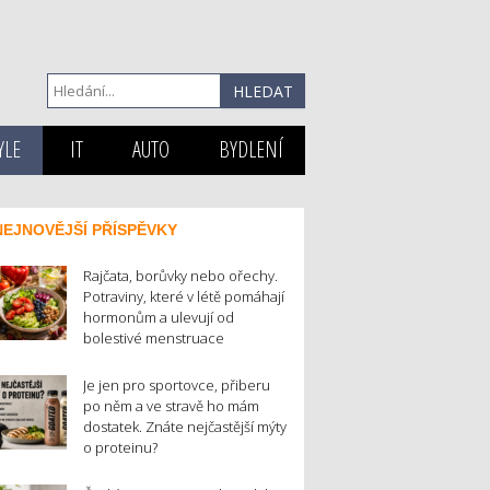
YLE
IT
AUTO
BYDLENÍ
NEJNOVĚJŠÍ PŘÍSPĚVKY
Rajčata, borůvky nebo ořechy.
Potraviny, které v létě pomáhají
hormonům a ulevují od
bolestivé menstruace
Je jen pro sportovce, přiberu
po něm a ve stravě ho mám
dostatek. Znáte nejčastější mýty
o proteinu?