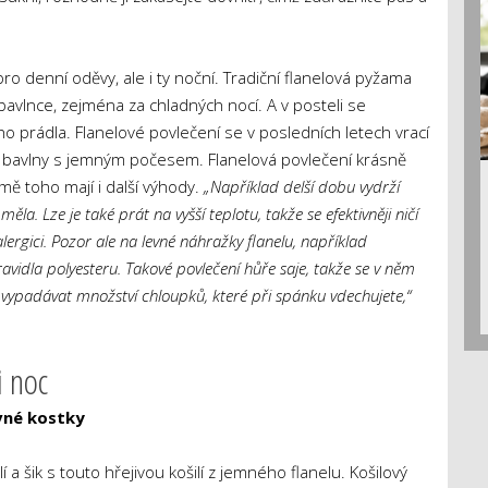
o denní oděvy, ale i ty noční. Tradiční flanelová pyžama
 bavlnce, zejména za chladných nocí. A v posteli se
o prádla. Flanelové povlečení se v posledních letech vrací
% bavlny s jemným počesem. Flanelová povlečení krásně
mě toho mají i další výhody.
„Například delší dobu vydrží
la. Lze je také prát na vyšší teplotu, takže se efektivněji ničí
alergici. Pozor ale na levné náhražky flanelu, například
avidla polyesteru. Takové povlečení hůře saje, takže se v něm
 vypadávat množství chloupků, které při spánku vdechujete,“
i noc
vné kostky
 a šik s touto hřejivou košilí z jemného flanelu. Košilový