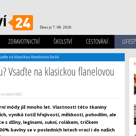
Dnes je 7. 08. 2026
ZDRAVOTNICTVÍ
ŠKOLSTVÍ
CESTOVÁNÍ
LIFEST
aďte na klasickou flanelovou košili
u? Vsaďte na klasickou flanelovou
0 KOMENTÁŘŮ
érní módy již mnoho let. Vlastnosti této tkaniny
h, vyniká totiž hřejivostí, měkkostí, pohodlím, ale
e s džíny, legínami, sukní, rolákem, tričkem
00% bavlny se v posledních letech vrací i do našich