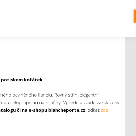
a potiskem koťátek
emného bavlněného flanelu. Rovný střih, elegantní
ředu celopropínací na knoflíky. Vpředu a vzadu zakulacený
talogu či na e-shopu blancheporte.cz
, odkaz
zde
.