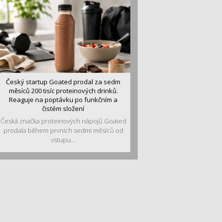
Český startup Goated prodal za sedm
měsíců 200 tisíc proteinových drinků.
Reaguje na poptávku po funkčním a
čistém složení
Česká značka proteinových nápojů Goated
prodala během prvních sedmi měsíců od
vstupu...