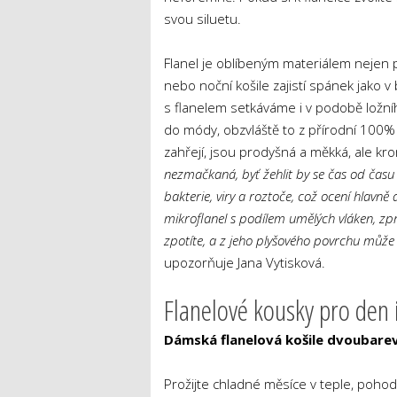
svou siluetu.
Flanel je oblíbeným materiálem nejen pr
nebo noční košile zajistí spánek jako v
s flanelem setkáváme i v podobě ložníh
do módy, obzvláště to z přírodní 100
zahřejí, jsou prodyšná a měkká, ale kro
nezmačkaná, byť žehlit by se čas od času mě
bakterie, viry a roztoče, což ocení hlavně 
mikroflanel s podílem umělých vláken, zpr
zpotíte, a z jeho plyšového povrchu může
upozorňuje Jana Vytisková.
Flanelové kousky pro den 
Dámská flanelová košile dvoubare
Prožijte chladné měsíce v teple, pohodlí