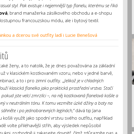
casual styl. Pak existuje i nejjemnější typ flanelu, kterému se říká
ková
, brand manažerka zásilkového obchodu a e-shopu
dostupnou francouzskou módu, ale i bytový textil.
inkou a dcerou své outfity ladí i Lucie Benešová
itů
 také ženy, a to natolik, že je dnes považována za základní
už v klasickém kostkovaném vzoru, nebo v jedné barvě,
binací, a to i pro zimní outfity.
„Jelikož je v chladných
louží klasická flanelka jako praktická prostřední vrstva. Stačí
pokud jste velcí zmrzlíci –, na něj kostkovaná flanelová košile a
vný v neutrálním tónu. K tomu vezměte úzké džíny a boty na
ně sáhněte i po jednobarevných legínách,“
dává tip Jana
 košili využít jako spodní vrstvu svého outfitu, například
ě volte přiléhavější střih, aby výsledek nepůsobil
sukni, rozhodně ji zakasejte dovnitř, čímž zdůrazníte pas a