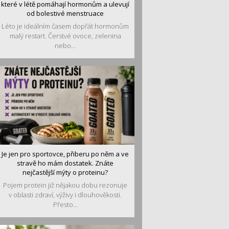
které v létě pomáhají hormonům a ulevují
od bolestivé menstruace
Léto je ideálním časem dopřát hormonům
malý restart. Čerstvé ovoce, zelenina
nebo...
Je jen pro sportovce, přiberu po něm a ve
stravě ho mám dostatek. Znáte
nejčastější mýty o proteinu?
Pojem protein již nějakou dobu rezonuje
v oblasti zdraví, výživy i dlouhověkosti.
Přesto...