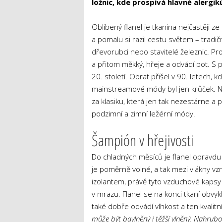
ložnic, kde prospívá hlavně alergik
Oblíbený flanel je tkanina nejčastěji z
a pomalu si razil cestu světem – tradič
dřevorubci nebo stavitelé železnic. Pro
a přitom měkký, hřeje a odvádí pot. S
20. století. Obrat přišel v 90. letech, kd
mainstreamové módy byl jen krůček. Ny
za klasiku, která jen tak nezestárne a
podzimní a zimní ležérní módy.
Šampión v hřejivosti
Do chladných měsíců je flanel opravdu i
je poměrně volné, a tak mezi vlákny vzn
izolantem, právě tyto vzduchové kapsy
v mrazu. Flanel se na konci tkaní obvy
také dobře odvádí vlhkost a ten kvalit
může být bavlněný i těžší vlněný. Nahrubo