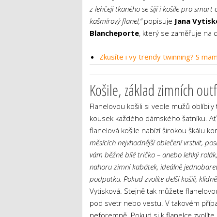
z lehčeji tkaného se šijí i košile pro smart 
kašmírový flanel,“
popisuje
Jana Vytis
Blancheporte
, který se zaměřuje na 
Zkusíte i vy trendy twinning? S mam
Košile, základ zimních outf
Flanelovou košili si vedle mužů oblíbily
kousek každého dámského šatníku. Ať 
flanelová košile nabízí širokou škálu kom
měsících nejvhodnější oblečení vrstvit, pos
vám běžné bílé tričko – anebo lehký rolák, 
nahoru zimní kabátek, ideálně jednobare
podpatku. Pokud zvolíte delší košili, klid
Vytisková. Stejně tak můžete flanelovou
pod svetr nebo vestu. V takovém případ
neforemně. Pokud si k flanelce zvolíte 