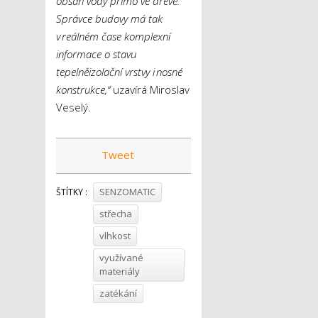
obsah vody přímo ve dřevě.
Správce budovy má tak
v reálném čase komplexní
informace o stavu
tepelněizolační vrstvy i nosné
konstrukce,“
uzavírá Miroslav
Veselý.
Tweet
SENZOMATIC
ŠTÍTKY :
střecha
vlhkost
využívané
materiály
zatékání