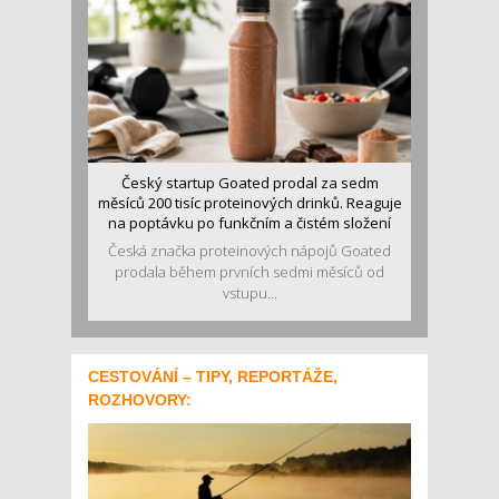
Český startup Goated prodal za sedm
měsíců 200 tisíc proteinových drinků. Reaguje
na poptávku po funkčním a čistém složení
Česká značka proteinových nápojů Goated
prodala během prvních sedmi měsíců od
vstupu...
CESTOVÁNÍ – TIPY, REPORTÁŽE,
ROZHOVORY: