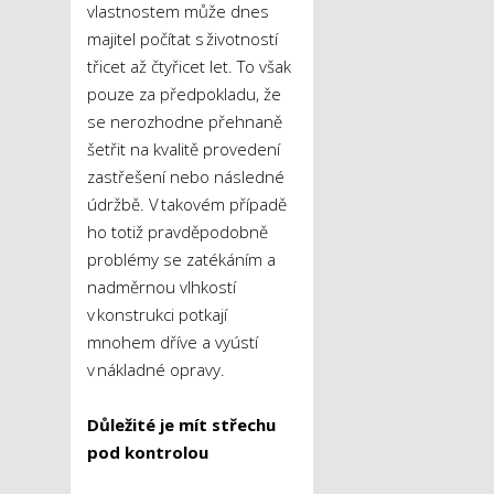
vlastnostem může dnes
majitel počítat s životností
třicet až čtyřicet let. To však
pouze za předpokladu, že
se nerozhodne přehnaně
šetřit na kvalitě provedení
zastřešení nebo následné
údržbě. V takovém případě
ho totiž pravděpodobně
problémy se zatékáním a
nadměrnou vlhkostí
v konstrukci potkají
mnohem dříve a vyústí
v nákladné opravy.
Důležité je mít střechu
pod kontrolou