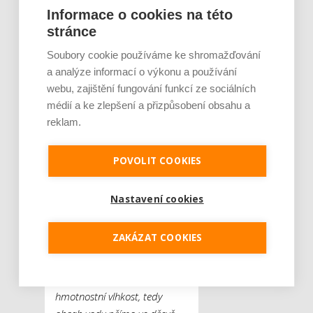
Informace o cookies na této
výjimečně. Zájem o ně však
stránce
významně stoupá. Tento
trend by mělo v budoucnu
Soubory cookie používáme ke shromažďování
akcelerovat také stále
a analýze informací o výkonu a používání
častější využívání
webu, zajištění fungování funkcí ze sociálních
zmiňovaného dřeva jako
médií a ke zlepšení a přizpůsobení obsahu a
stavebního materiálu.
reklam.
„Současné senzory dokážou
POVOLIT COOKIES
detekovat kapalnou vodu a
hodnotu vzdušné vlhkosti
Nastavení cookies
uvnitř střešní konstrukce i
v jejích jednotlivých vrstvách.
ZAKÁZAT COOKIES
Pokud je konstrukce
postavená ze dřeva, je rovněž
možné monitorovat jeho
hmotnostní vlhkost, tedy