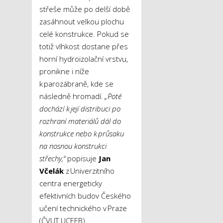
střeše může po delší době
zasáhnout velkou plochu
celé konstrukce. Pokud se
totiž vlhkost dostane přes
horní hydroizolační vrstvu,
pronikne i níže
k parozábraně, kde se
následně hromadí
. „Poté
dochází k její distribuci po
rozhraní materiálů dál do
konstrukce nebo k průsaku
na nosnou konstrukci
střechy,“
popisuje
Jan
Včelák
z Univerzitního
centra energeticky
efektivních budov Českého
učení technického v Praze
(ČVUT UCEEB).