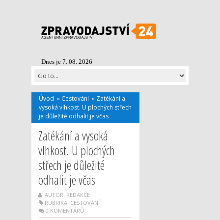
Dnes je 7. 08. 2026
Úvod
»
Cestování
»
Zatékání a
vysoká vlhkost. U plochých střech
je důležité odhalit je včas
Zatékání a vysoká
vlhkost. U plochých
střech je důležité
odhalit je včas
AUTOR: REDAKCE
RUBRIKA:
CESTOVÁNÍ
0 KOMENTÁŘŮ