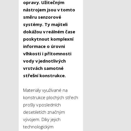
opravy. Užitečným
nástrojem jsou v tomto
směru senzorové
systémy. Ty majiteli
dokážou v reálném čase
poskytnout komplexní
informace o úrovni
vlhkosti i přítomnosti
vody v jednotlivých
vrstvách samotné
střešní konstrukce.
Materiály využívané na
konstrukce plochých střech
prošly v posledních
desetiletích značným
vývojem. Díky jejich
technologickým