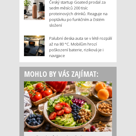
Český startup Goated prodal za
sedm měsíců 200 tisíc
proteinových drinků. Reaguje na
poptávku po funkčním a čistém
složení
Palubní deska auta se v létě rozpálí
až na 80 °C. Mobilům hrozí
poškození baterie, riziková je i
navigace
MOHLO BY VÁS ZAJÍMAT: