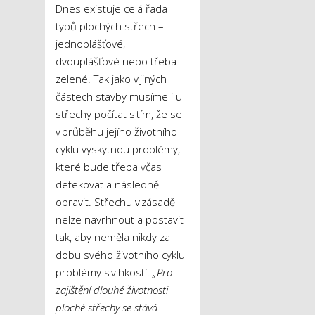
Dnes existuje celá řada
typů plochých střech –
jednoplášťové,
dvouplášťové nebo třeba
zelené. Tak jako v jiných
částech stavby musíme i u
střechy počítat s tím, že se
v průběhu jejího životního
cyklu vyskytnou problémy,
které bude třeba včas
detekovat a následně
opravit. Střechu v zásadě
nelze navrhnout a postavit
tak, aby neměla nikdy za
dobu svého životního cyklu
problémy s vlhkostí.
„Pro
zajištění dlouhé životnosti
ploché střechy se stává