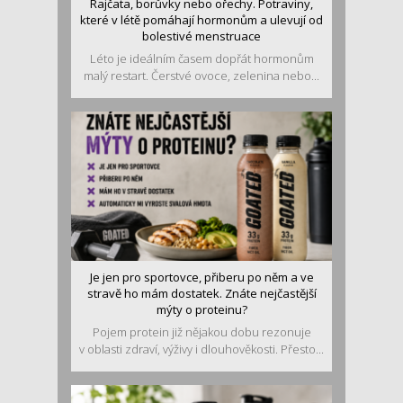
Rajčata, borůvky nebo ořechy. Potraviny,
které v létě pomáhají hormonům a ulevují od
bolestivé menstruace
Léto je ideálním časem dopřát hormonům
malý restart. Čerstvé ovoce, zelenina nebo...
Je jen pro sportovce, přiberu po něm a ve
stravě ho mám dostatek. Znáte nejčastější
mýty o proteinu?
Pojem protein již nějakou dobu rezonuje
v oblasti zdraví, výživy i dlouhověkosti. Přesto...