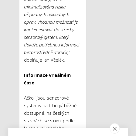
minimalizována rizika
případných nákladných
oprav. Vhodnou možností je
implementovat do střechy
senzorový systém, který
dokáže potřebnou informaci
bezprostředně doručit,“
doplňuje Jan Včelák.
Informace v reálném
čase
Ačkoli jsou senzorové
systémy na trhu již běžně
dostupné, na českých
stavbách se s nimi podle
Miroslava Veselého
prozatím lze setkat spíše