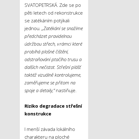
SVATOPETRSKÁ
.
Zde se po
pěti letech od rekonstrukce
se zatékáním potýkali
jednou
. „Zatékání se snažíme
předcházet pravidelnou
údržbou střech, v rámci které
probíhá plošné čištění,
odstraňování ptačího trusu a
dalších nečistot. Střešní plášť
taktéž vizuálně kontrolujeme,
zaměřujeme se přitom na
spoje a detaily,“
nastiňuje.
Riziko degradace střešní
konstrukce
I menší závada lokálního
charakteru na ploché