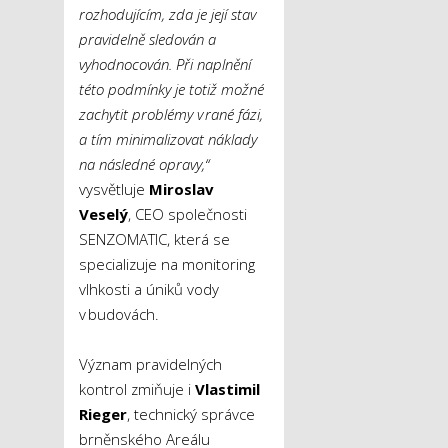
rozhodujícím, zda je její stav
pravidelně sledován a
vyhodnocován. Při naplnění
této podmínky je totiž možné
zachytit problémy v rané fázi,
a tím minimalizovat náklady
na následné opravy,“
vysvětluje
Miroslav
Veselý
, CEO společnosti
SENZOMATIC, která se
specializuje na monitoring
vlhkosti a úniků vody
v budovách.
Význam pravidelných
kontrol zmiňuje i
Vlastimil
Rieger
, technický správce
brněnského Areálu