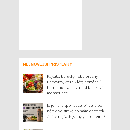
NEJNOVĚJŠÍ PŘÍSPĚVKY
Rajčata, borůvky nebo ořechy.
Potraviny, které v létě pomáhají
hormonům a ulevují od bolestivé
menstruace
Je jen pro sportovce, přiberu po
něm a ve stravě ho mám dostatek.
Znáte nejčastější mýty o proteinu?