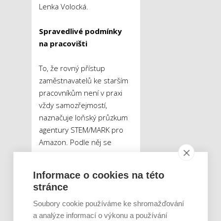
Lenka Volocká.
Spravedlivé podmínky
na pracovišti
To, že rovný přístup
zaměstnavatelů ke starším
pracovníkům není v praxi
vždy samozřejmostí,
naznačuje loňský průzkum
agentury STEM/MARK pro
Amazon. Podle něj se
35 procent dotázaných
domnívá, že jsou lidé
Informace o cookies na této
v důchodovém věku
stránce
vedením společnosti někdy
vnímáni jako přítěž, podle
Soubory cookie používáme ke shromažďování
a analýze informací o výkonu a používání
20 procent oslovených se