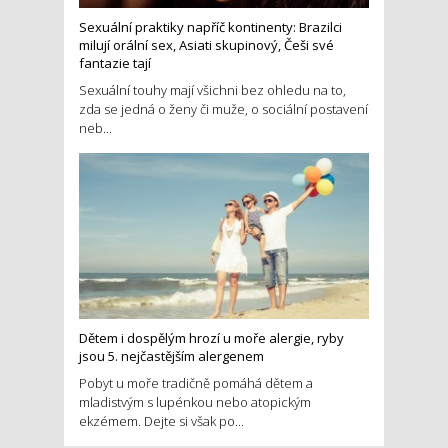
Sexuální praktiky napříč kontinenty: Brazilci
milují orální sex, Asiati skupinový, Češi své
fantazie tají
Sexuální touhy mají všichni bez ohledu na to,
zda se jedná o ženy či muže, o sociální postavení
neb...
Dětem i dospělým hrozí u moře alergie, ryby
jsou 5. nejčastějším alergenem
Pobyt u moře tradičně pomáhá dětem a
mladistvým s lupénkou nebo atopickým
ekzémem. Dejte si však po...