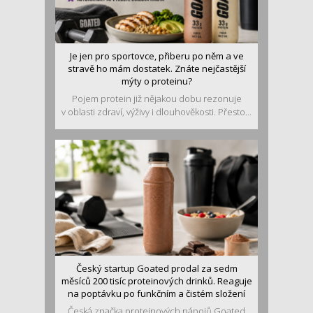
Je jen pro sportovce, přiberu po něm a ve
stravě ho mám dostatek. Znáte nejčastější
mýty o proteinu?
Pojem protein již nějakou dobu rezonuje
v oblasti zdraví, výživy i dlouhověkosti. Přesto...
Český startup Goated prodal za sedm
měsíců 200 tisíc proteinových drinků. Reaguje
na poptávku po funkčním a čistém složení
Česká značka proteinových nápojů Goated