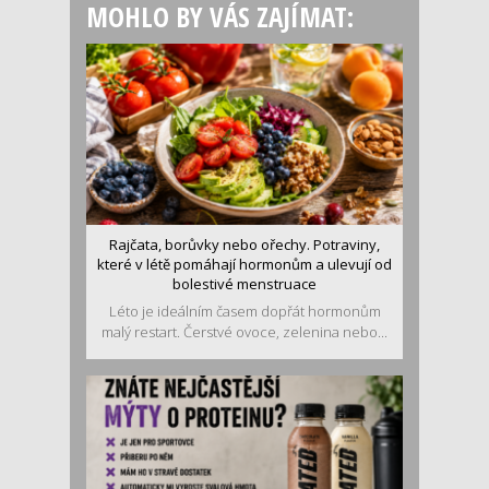
MOHLO BY VÁS ZAJÍMAT:
Rajčata, borůvky nebo ořechy. Potraviny,
které v létě pomáhají hormonům a ulevují od
bolestivé menstruace
Léto je ideálním časem dopřát hormonům
malý restart. Čerstvé ovoce, zelenina nebo...