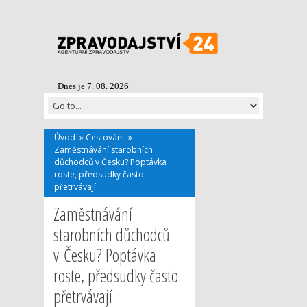
Dnes je 7. 08. 2026
Úvod
»
Cestování
»
Zaměstnávání starobních
důchodců v Česku? Poptávka
roste, předsudky často
přetrvávají
Zaměstnávání
starobních důchodců
v Česku? Poptávka
roste, předsudky často
přetrvávají