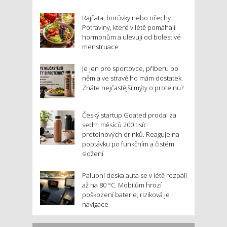
Rajčata, borůvky nebo ořechy.
Potraviny, které v létě pomáhají
hormonům a ulevují od bolestivé
menstruace
Je jen pro sportovce, přiberu po
něm a ve stravě ho mám dostatek.
Znáte nejčastější mýty o proteinu?
Český startup Goated prodal za
sedm měsíců 200 tisíc
proteinových drinků. Reaguje na
poptávku po funkčním a čistém
složení
Palubní deska auta se v létě rozpálí
až na 80 °C. Mobilům hrozí
poškození baterie, riziková je i
navigace