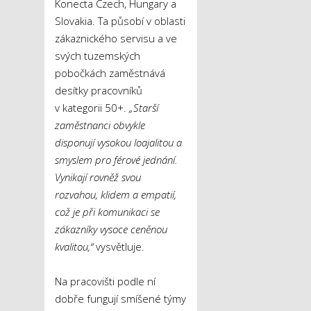
Konecta Czech, Hungary a
Slovakia. Ta působí v oblasti
zákaznického servisu a ve
svých tuzemských
pobočkách zaměstnává
desítky pracovníků
v kategorii 50+.
„Starší
zaměstnanci obvykle
disponují vysokou loajalitou a
smyslem pro férové jednání.
Vynikají rovněž svou
rozvahou, klidem a empatií,
což je při komunikaci se
zákazníky vysoce ceněnou
kvalitou,“
vysvětluje.
Na pracovišti podle ní
dobře fungují smíšené týmy