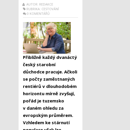
AUTOR: REDAKCE
RUBRIKA:
CESTOVÁNÍ
0 KOMENTÁŘŮ
Přibližně každý dvanáctý
český starobní
důchodce pracuje. Ačkoli
se počty zaměstnaných
rentiérů v dlouhodobém
horizontu mírně zvyšují,
pořád je tuzemsko
v daném ohledu za
evropským průměrem.
Vzhledem ke stárnutí
populace však lze