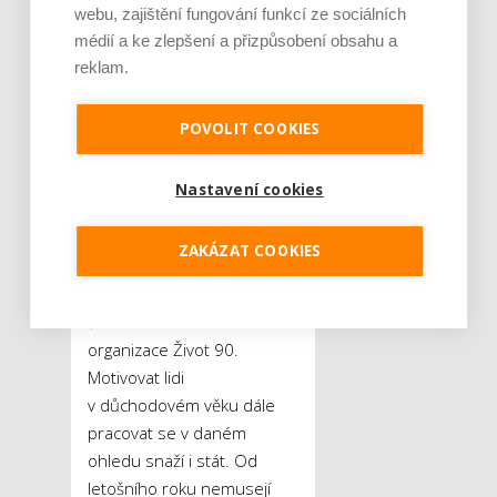
webu, zajištění fungování funkcí ze sociálních
dokonce častěji stávají
médií a ke zlepšení a přizpůsobení obsahu a
oběťmi nevhodného
reklam.
chování na pracovišti. Jako
problém zmínila velká část
dotázaných i nespravedlivé
POVOLIT COOKIES
ohodnocení.
„Za odvedenou
práci by senioři měli dostávat
Nastavení cookies
stejné platové ohodnocení,
jaké by dostal kterýkoliv jiný
ZAKÁZAT COOKIES
mladší kolega, a to včetně
benefitů,“
říká
Terezie
Šmídová
z neziskové
organizace Život 90.
Motivovat lidi
v důchodovém věku dále
pracovat se v daném
ohledu snaží i stát. Od
letošního roku nemusejí