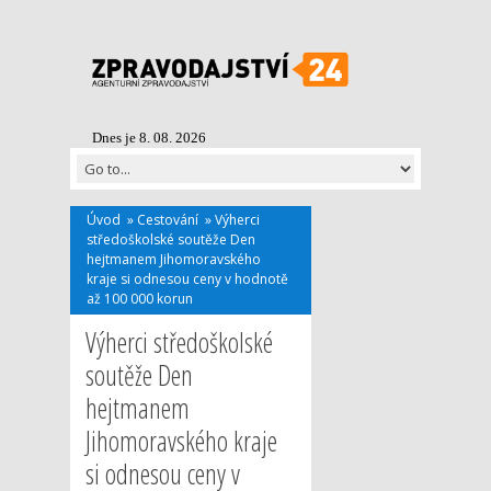
Dnes je 8. 08. 2026
Úvod
»
Cestování
»
Výherci
středoškolské soutěže Den
hejtmanem Jihomoravského
kraje si odnesou ceny v hodnotě
až 100 000 korun
Výherci středoškolské
soutěže Den
hejtmanem
Jihomoravského kraje
si odnesou ceny v