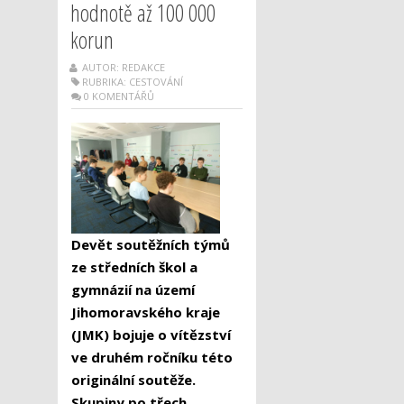
hodnotě až 100 000
korun
AUTOR: REDAKCE
RUBRIKA:
CESTOVÁNÍ
0 KOMENTÁŘŮ
Devět soutěžních týmů
ze středních škol a
gymnázií na území
Jihomoravského kraje
(JMK) bojuje o vítězství
ve druhém ročníku této
originální soutěže.
Skupiny po třech