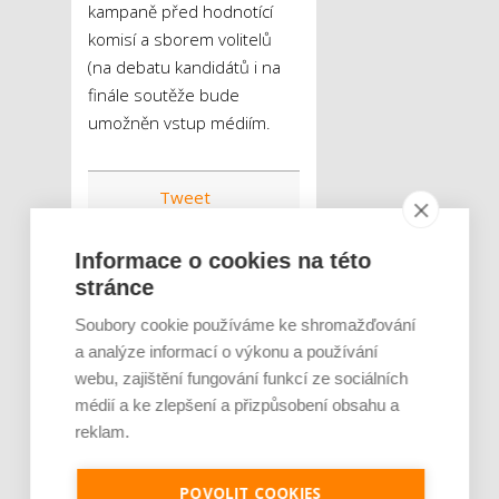
kampaně před hodnotící
komisí a sborem volitelů
(na debatu kandidátů i na
finále soutěže bude
umožněn vstup médiím.
Tweet
Den hejtmanem
ŠTÍTKY :
Informace o cookies na této
stránce
Jihomoravský kraj
soutěžící
Soubory cookie používáme ke shromažďování
a analýze informací o výkonu a používání
výherci
webu, zajištění fungování funkcí ze sociálních
středoškolské
soutěže
médií a ke zlepšení a přizpůsobení obsahu a
reklam.
výhra
POVOLIT COOKIES