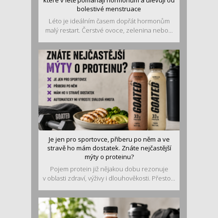
které v létě pomáhají hormonům a ulevují od
bolestivé menstruace
Léto je ideálním časem dopřát hormonům
malý restart. Čerstvé ovoce, zelenina nebo...
Je jen pro sportovce, přiberu po něm a ve
stravě ho mám dostatek. Znáte nejčastější
mýty o proteinu?
Pojem protein již nějakou dobu rezonuje
v oblasti zdraví, výživy i dlouhověkosti. Přesto...