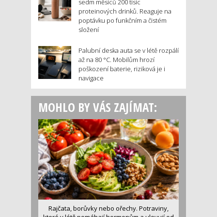
sedm měsíců 200 tisíc
proteinových drinků. Reaguje na
poptávku po funkčním a čistém
složení
Palubní deska auta se v létě rozpálí
až na 80 °C. Mobilům hrozí
poškození baterie, riziková je i
navigace
MOHLO BY VÁS ZAJÍMAT:
Rajčata, borůvky nebo ořechy. Potraviny,