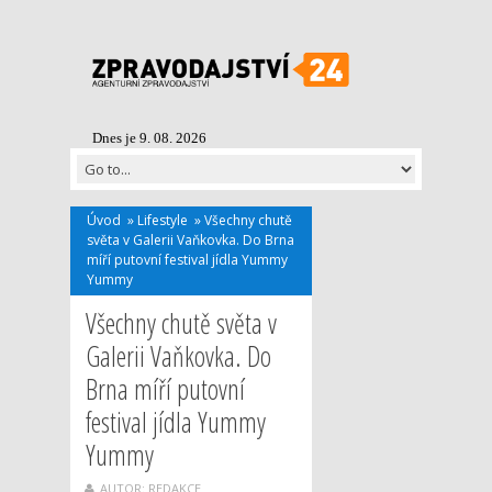
Dnes je 9. 08. 2026
Úvod
»
Lifestyle
»
Všechny chutě
světa v Galerii Vaňkovka. Do Brna
míří putovní festival jídla Yummy
Yummy
Všechny chutě světa v
Galerii Vaňkovka. Do
Brna míří putovní
festival jídla Yummy
Yummy
AUTOR: REDAKCE