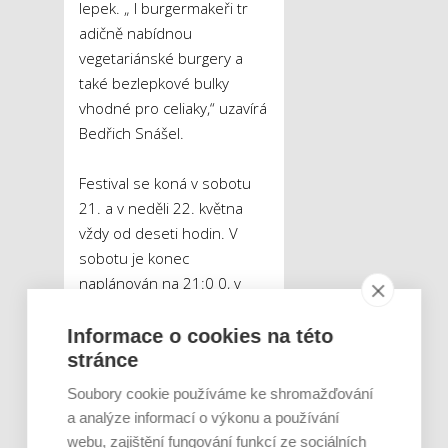
lepek. „ I burgermakeři tr
adičně nabídnou
vegetariánské burgery a
také bezlepkové bulky
vhodné pro celiaky,“ uzavírá
Bedřich Snášel.
Festival se koná v sobotu
21. a v neděli 22. května
vždy od deseti hodin. V
sobotu je konec
naplánován na 21:0 0, v
neděli o hodinu dřív. Vstup
je zdarma.
Informace o cookies na této
stránce
Soubory cookie používáme ke shromažďování
Tweet
a analýze informací o výkonu a používání
webu, zajištění fungování funkcí ze sociálních