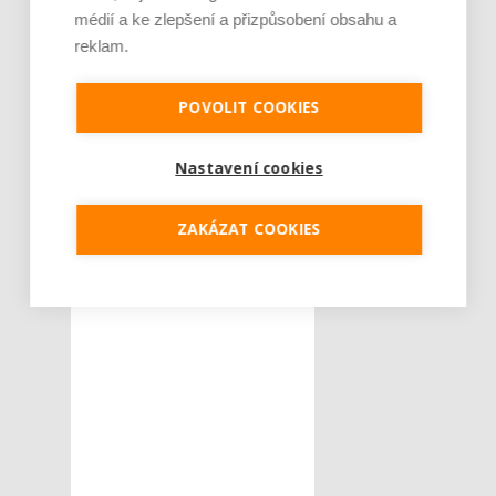
akce
festival
ŠTÍTKY :
médií a ke zlepšení a přizpůsobení obsahu a
food festival
reklam.
Galerie Vaňkovka
POVOLIT COOKIES
Galerie Vaňkovka
Brno
jídlo
události
Nastavení cookies
ZAKÁZAT COOKIES