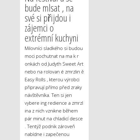
bude mlsat , na
své si přijdou i
zájemci o
extrémní kuchyni
Milovníci sladkého si budou
moci pochutnat na ma k r
onkách od Judyth Sweet Art
nebo na rolovan é zmrzlin ě
Easy Rolls , kterou výrobci
připravují přímo před zraky
návštěvníka. Ten si jen
vybere ing redience a zmrzl
ina z nich vznikne během
pár minut na chladicí desce
. Tentýž podnik zároveň
nabídne i zapečenou