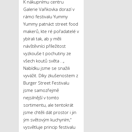
K nákupnímu centru
Galerie Vaňkovka dorazí v
rámci festivalu Yummy
Yummy patnáct street food
makerů, kte ré pořadatelé v
ybírali tak, ab y měli
návštěvníci příležitost
vyzkouše t pochutiny ze
všech koutů světa . „
Nabídku jsme se snažili
vyvážit. Díky zkušenostem z
Burger Street Festivalu
jsme samozřejmě
nejsilnější v tomto
sortimentu, ale tentokrát
jsme chtěli dát prostor i jin
ým světovým kuchyním,“
vysvětluje princip festivalu