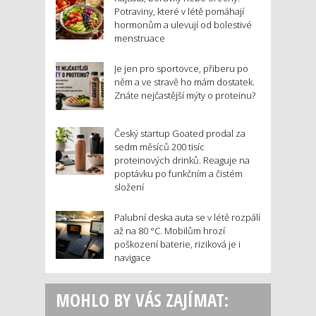
Potraviny, které v létě pomáhají
hormonům a ulevují od bolestivé
menstruace
Je jen pro sportovce, přiberu po
něm a ve stravě ho mám dostatek.
Znáte nejčastější mýty o proteinu?
Český startup Goated prodal za
sedm měsíců 200 tisíc
proteinových drinků. Reaguje na
poptávku po funkčním a čistém
složení
Palubní deska auta se v létě rozpálí
až na 80 °C. Mobilům hrozí
poškození baterie, riziková je i
navigace
MOHLO BY VÁS ZAJÍMAT: