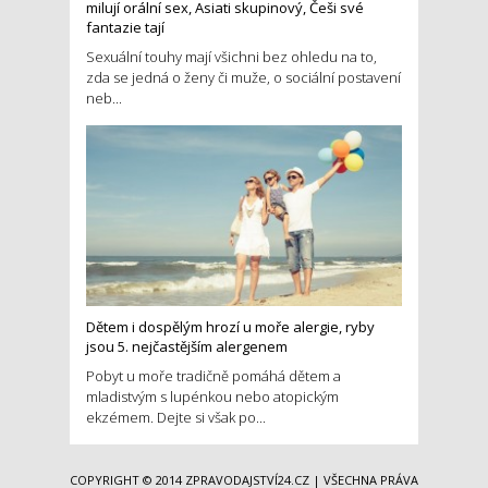
milují orální sex, Asiati skupinový, Češi své
fantazie tají
Sexuální touhy mají všichni bez ohledu na to,
zda se jedná o ženy či muže, o sociální postavení
neb...
Dětem i dospělým hrozí u moře alergie, ryby
jsou 5. nejčastějším alergenem
Pobyt u moře tradičně pomáhá dětem a
mladistvým s lupénkou nebo atopickým
ekzémem. Dejte si však po...
COPYRIGHT © 2014
ZPRAVODAJSTVÍ24.CZ
| VŠECHNA PRÁVA