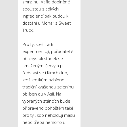
zmrzlinu. Vafle doplněné
spoustou sladkých
ingrediencí pak budou k
dostání u Mona ’ s Sweet
Truck.
Pro ty, kteří rádi
experimentují, pořadatel é
př ichystali stánek se
smaženými červy a p
ředstaví se i Kimchiclub,
jenž jedlíkům nabídne
tradiční kvašenou zeleninu
oblíben ou v Asii. Na
vybraných stáncích bude
připraveno pohoštění také
pro ty , kdo neholdují masu
nebo třeba nemoho u