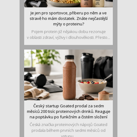
Je jen pro sportovce, přiberu po něm a ve
stravě ho mám dostatek. Znáte nejčastější
mýty o proteinu?
Pojem protein již nějakou dobu rezonuje
v oblasti zdraví, výživy i dlouhověkosti. Přesto...
Český startup Goated prodal za sedm
měsíců 200 tisíc proteinových drinků. Reaguje
na poptávku po funkčním a čistém složení
Česká značka proteinových nápojů Goated
prodala během prvních sedmi měsíců od
vstupu...