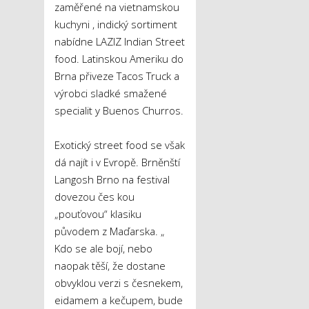
zaměřené na vietnamskou
kuchyni , indický sortiment
nabídne LAZIZ Indian Street
food. Latinskou Ameriku do
Brna přiveze Tacos Truck a
výrobci sladké smažené
specialit y Buenos Churros.
Exotický street food se však
dá najít i v Evropě. Brněnští
Langosh Brno na festival
dovezou čes kou
„pouťovou“ klasiku
původem z Maďarska. „
Kdo se ale bojí, nebo
naopak těší, že dostane
obvyklou verzi s česnekem,
eidamem a kečupem, bude