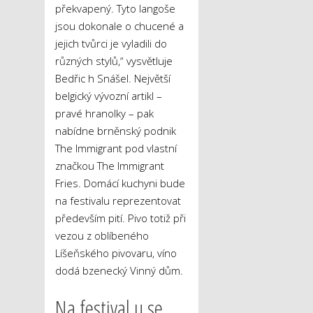
překvapený. Tyto langoše
jsou dokonale o chucené a
jejich tvůrci je vyladili do
různých stylů,“ vysvětluje
Bedřic h Snášel. Největší
belgický vývozní artikl –
pravé hranolky – pak
nabídne brněnský podnik
The Immigrant pod vlastní
značkou The Immigrant
Fries. Domácí kuchyni bude
na festivalu reprezentovat
především pití. Pivo totiž při
vezou z oblíbeného
Líšeňského pivovaru, víno
dodá bzenecký Vinný dům.
Na festival u se